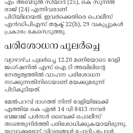
എം അബ്ദുൽ സിയാദ് (25), കെ സുനിൽ
രാജ് (24) എന്നിവരാണ്
പിടിയിലായത്. ഇവർക്കെതിരെ പൊലീസ്
എൻഡിപിഎസ് ആക്ട് 22(b), 29 വകുപ്പുകൾ
പ്രകാരം കേസെടുത്തു.
പരിശോധന പുലർച്ചെ
വ്യാഴാഴ്ച പുലർച്ചെ 12.20 മണിയോടെ ദേളി
ജംഗ്ഷനിൽ എസ് ഐ ടി അഖിലിൻ്റെ
നേതൃത്വത്തിൽ വാഹന പരിശോധന
നടക്കുന്നതിനിടെയാണ് മയക്കുമരുന്ന്
പിടികൂടിയത്.
മേൽപറമ്പ് ഭാഗത്ത് നിന്ന് ദേളിയിലേക്ക്
എത്തിയ കെ എൽ 14 വി 8413 നമ്പർ
ബജാജ് പൾസർ ബൈക്ക് പൊലീസ്
തടഞ്ഞുനിർത്തി പരിശോധിക്കുകയായിരുന്നു.
യുവാക്കളോട് വിവരങ്ങൾ ചോദിച്ചപ്പോൾ