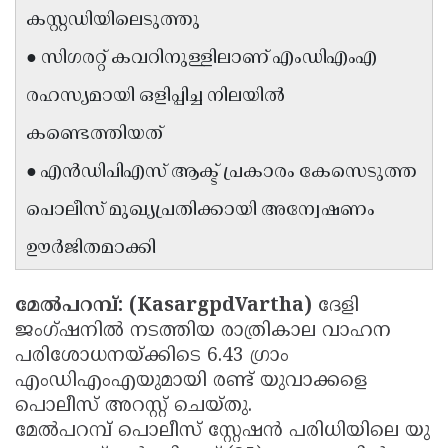
കസ്റ്റഡിയിലെടുത്തു
Updates
Assembly
Kerala
● സിഗരറ്റ് കവറിനുള്ളിലാണ് എംഡിഎംഎ
Polls
Local
Look
രഹസ്യമായി ഒളിപ്പിച്ച നിലയിൽ
Body
Back
കണ്ടെത്തിയത്
Election
2025
● എൻഡിപിഎസ് ആക്ട് പ്രകാരം കേസെടുത്ത
പൊലീസ് മുഖ്യപ്രതിക്കായി അന്വേഷണം
ഊർജിതമാക്കി
മേൽപറമ്പ്: (KasargpdVartha)
ദേളി
ജംഗ്ഷനിൽ നടത്തിയ രാത്രികാല വാഹന
പരിശോധനയ്ക്കിടെ 6.43 ഗ്രാം
എംഡിഎംഎയുമായി രണ്ട് യുവാക്കളെ
പൊലീസ് അറസ്റ്റ് ചെയ്തു.
മേൽപറമ്പ് പൊലീസ് സ്റ്റേഷന്‍ പരിധിയിലെ യു