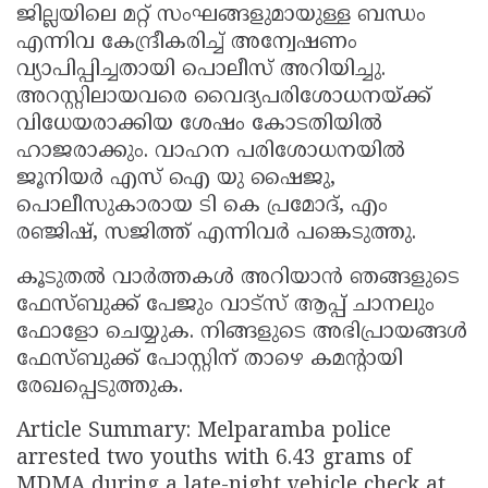
ജില്ലയിലെ മറ്റ് സംഘങ്ങളുമായുള്ള ബന്ധം
എന്നിവ കേന്ദ്രീകരിച്ച് അന്വേഷണം
വ്യാപിപ്പിച്ചതായി പൊലീസ് അറിയിച്ചു.
അറസ്റ്റിലായവരെ വൈദ്യപരിശോധനയ്ക്ക്
വിധേയരാക്കിയ ശേഷം കോടതിയിൽ
ഹാജരാക്കും. വാഹന പരിശോധനയിൽ
ജൂനിയർ എസ് ഐ യു ഷൈജു,
പൊലീസുകാരായ ടി കെ പ്രമോദ്, എം
രഞ്ജിഷ്, സജിത്ത് എന്നിവർ പങ്കെടുത്തു.
കൂടുതല്‍ വാർത്തകള്‍ അറിയാന്‍ ഞങ്ങളുടെ
ഫേസ്ബുക്ക് പേജും വാട്സ് ആപ്പ് ചാനലും
ഫോളോ ചെയ്യുക. നിങ്ങളുടെ അഭിപ്രായങ്ങൾ
ഫേസ്ബുക്ക് പോസ്റ്റിന് താഴെ കമൻ്റായി
രേഖപ്പെടുത്തുക.
Article Summary: Melparamba police
arrested two youths with 6.43 grams of
MDMA during a late-night vehicle check at