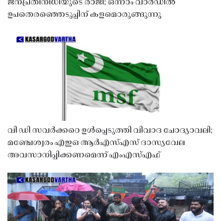
ജനപ്രതിനിധിയുടെ രാജി; ഒന്നാം വാർഡിൽ
ഉപതെരഞ്ഞെടുപ്പിന് കളമൊരുങ്ങുന്നു
വി ഡി സവർക്കറെ ഉൾപ്പെടുത്തി വിവാദ ചോദ്യാവലി;
മഞ്ചേശ്വരം എഇഒ ആർഎസ്എസ് ദാസ്യവേല
അവസാനിപ്പിക്കണമെന്ന് എംഎസ്എഫ്