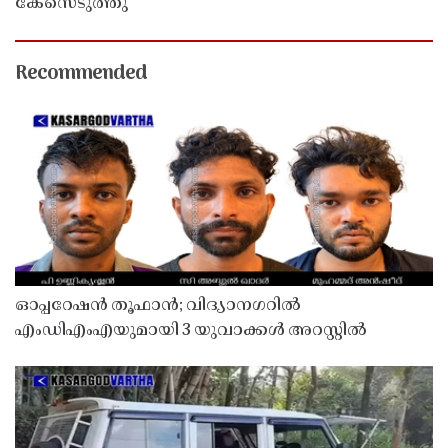
കേസെടുത്തു
Recommended
ഓപ്പറേഷൻ തൂഫാൻ; വിദ്യാനഗറിൽ
എംഡിഎംഎയുമായി 3 യുവാക്കൾ അറസ്റ്റിൽ