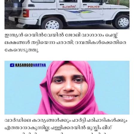
ഇന്ത്യൻ റെയിൽവേയിൽ ജോലി വാഗ്ദാനം ചെയ്ത്
ലക്ഷങ്ങൾ തട്ടിയെന്ന പരാതി; ദമ്പതികൾക്കെതിരെ
കേസെടുത്തു
വാർഡിലെ കാര്യങ്ങൾക്കും പാർട്ടി പരിപാടികൾക്കും
എത്താനാകുന്നില്ല; പള്ളിക്കരയിൽ മുസ്ലിം ലീഗ്