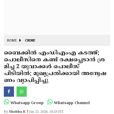
Fitr
May
Day
Eid
Al
Independence
Ad'ha
Day
Onam
HOME
CRIME
J&K
State
ബൈക്കിൽ എംഡിഎംഎ കടത്ത്;
Haryana
പൊലീസിനെ കണ്ട് രക്ഷപ്പെടാൻ ശ്ര
Assembly
State
Diwali
മിച്ച 2 യുവാക്കൾ പൊലീസ്
Elections
Assembly
Christmas
പിടിയിൽ; മുഖ്യപ്രതിക്കായി അന്വേഷ
Elections
ണം വ്യാപിപ്പിച്ചു
New-
Year
Republic
Day
Budget
Whatsapp Group
Whatsapp Channel
Delhi
By
Shobha K
Jun 25, 2026, 18:29 IST