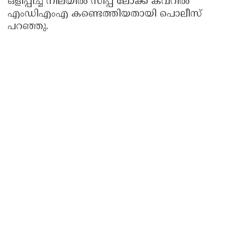
ഒളിപ്പിച്ച നിലയിൽ സിപ്പ് ലോക്ക് കവറിൽ
എംഡിഎംഎ കണ്ടെത്തിയതായി പൊലീസ്
പറഞ്ഞു.