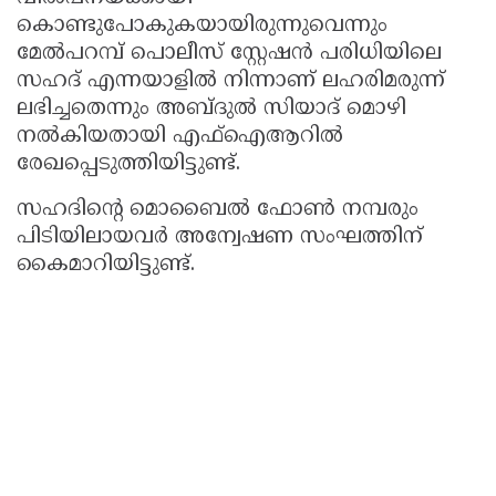
കൊണ്ടുപോകുകയായിരുന്നുവെന്നും
മേൽപറമ്പ് പൊലീസ് സ്റ്റേഷന്‍ പരിധിയിലെ
സഹദ് എന്നയാളിൽ നിന്നാണ് ലഹരിമരുന്ന്
ലഭിച്ചതെന്നും അബ്ദുൽ സിയാദ് മൊഴി
നൽകിയതായി എഫ്ഐആറിൽ
രേഖപ്പെടുത്തിയിട്ടുണ്ട്.
സഹദിൻ്റെ മൊബൈല്‍ ഫോൺ നമ്പരും
പിടിയിലായവര്‍ അന്വേഷണ സംഘത്തിന്
കൈമാറിയിട്ടുണ്ട്.