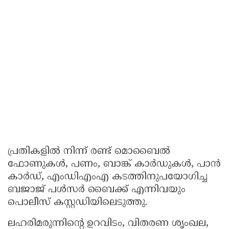
പ്രതികളില്‍ നിന്ന് രണ്ട് മൊബൈൽ
ഫോണുകൾ, പണം, ബാങ്ക് കാർഡുകൾ, പാൻ
കാർഡ്, എംഡിഎംഎ കടത്തിനുപയോഗിച്ച
ബജാജ് പൾസർ ബൈക്ക് എന്നിവയും
പൊലീസ് കസ്റ്റഡിയിലെടുത്തു.
ലഹരിമരുന്നിൻ്റെ ഉറവിടം, വിതരണ ശൃംഖല,