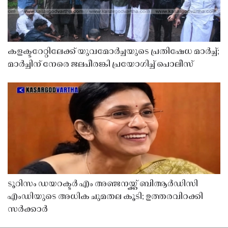
കളക്ടറേറ്റിലേക്ക് യുവമോർച്ചയുടെ പ്രതിഷേധ മാർച്ച്;
മാർച്ചിന് നേരെ ജലപീരങ്കി പ്രയോഗിച്ച് പൊലീസ്
ടൂറിസം ഡയറക്ടർ എം അഞ്ജനയ്ക്ക് ബിആർഡിസി
എംഡിയുടെ അധിക ചുമതല കൂടി; ഉത്തരവിറക്കി
സർക്കാർ