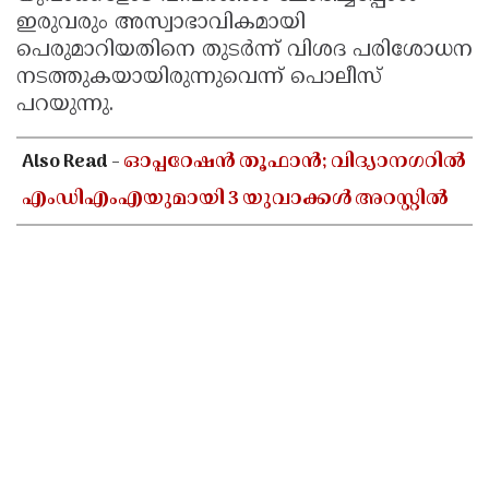
ഇരുവരും അസ്വാഭാവികമായി
പെരുമാറിയതിനെ തുടർന്ന് വിശദ പരിശോധന
നടത്തുകയായിരുന്നുവെന്ന് പൊലീസ്
പറയുന്നു.
Also Read -
ഓപ്പറേഷൻ തൂഫാൻ; വിദ്യാനഗറിൽ
എംഡിഎംഎയുമായി 3 യുവാക്കൾ അറസ്റ്റിൽ