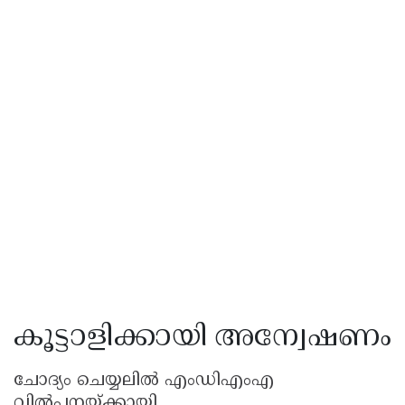
കൂട്ടാളിക്കായി അന്വേഷണം
ചോദ്യം ചെയ്യലിൽ എംഡിഎംഎ
വിൽപനയ്ക്കായി