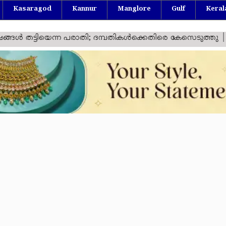
Kasaragod
Kannur
Manglore
Gulf
Keral