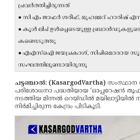
പ്രവർത്തിച്ചിരുന്നത്
● സി എം ജാഫർ ശരീഫ്, മുഹമ്മദ് ഹാരിഷ് എന്
● കൂൾ ലിപ് ഉൾപ്പെടെയുള്ള ബ്രാൻഡുകളുട
കണ്ടെടുത്തു
● എഎസ്ഐ ജയപ്രകാശ്, സിപിഒമാരായ സൂരജ
സംഘത്തിലുണ്ടായിരുന്നു
ചട്ടഞ്ചാൽ: (KasargodVartha)
സംസ്ഥാന സ
പരിശോധനാ പദ്ധതിയായ ‘ഓപ്പറേഷൻ തൂഫാൻ
നടത്തിയ മിന്നൽ റെയ്ഡിൽ മയിലാട്ടിയി
നിർമിച്ചിരുന്ന കേന്ദ്രം പിടികൂടി.