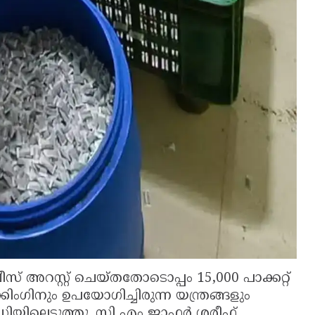
സ് അറസ്റ്റ് ചെയ്തതോടൊപ്പം 15,000 പാക്കറ്റ്
ംഗിനും ഉപയോഗിച്ചിരുന്ന യന്ത്രങ്ങളും
ഡിയിലെടുത്തു. സി എം ജാഫർ ശരീഫ്