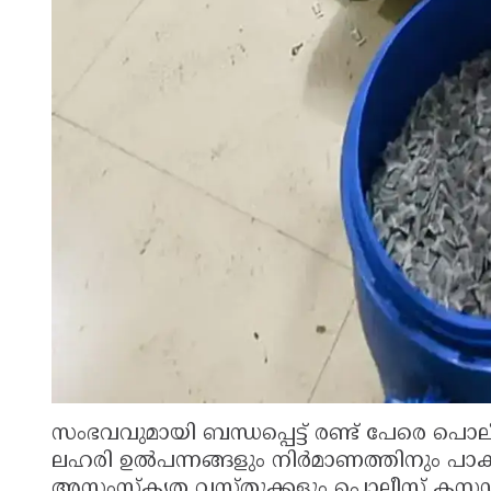
സംഭവവുമായി ബന്ധപ്പെട്ട് രണ്ട് പേരെ പൊലീ
ലഹരി ഉൽപന്നങ്ങളും നിർമാണത്തിനും പാക്കി
അസംസ്കൃത വസ്തുക്കളും പൊലീസ് കസ്റ്റ