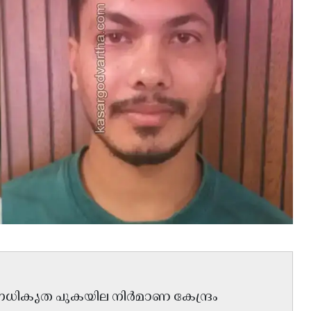
അനധികൃത പുകയില നിർമാണ കേന്ദ്രം