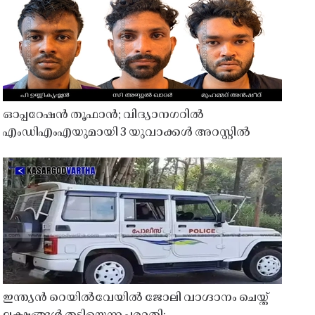
ഓപ്പറേഷൻ തൂഫാൻ; വിദ്യാനഗറിൽ
എംഡിഎംഎയുമായി 3 യുവാക്കൾ അറസ്റ്റിൽ
ഇന്ത്യൻ റെയിൽവേയിൽ ജോലി വാഗ്ദാനം ചെയ്ത്