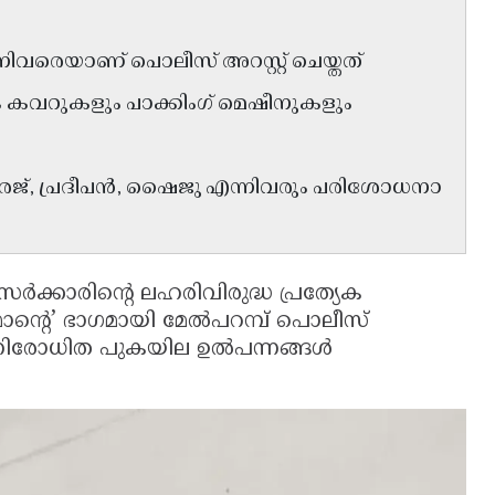
നിവരെയാണ് പൊലീസ് അറസ്റ്റ് ചെയ്തത്
െ കവറുകളും പാക്കിംഗ് മെഷീനുകളും
്, പ്രദീപൻ, ഷൈജു എന്നിവരും പരിശോധനാ
ർക്കാരിൻ്റെ ലഹരിവിരുദ്ധ പ്രത്യേക
്റെ’ ഭാഗമായി മേൽപറമ്പ് പൊലീസ്
ൽ നിരോധിത പുകയില ഉൽപന്നങ്ങൾ