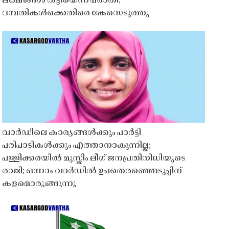
ലക്ഷങ്ങൾ തട്ടിയെന്ന പരാതി;
ദമ്പതികൾക്കെതിരെ കേസെടുത്തു
വാർഡിലെ കാര്യങ്ങൾക്കും പാർട്ടി
പരിപാടികൾക്കും എത്താനാകുന്നില്ല;
പള്ളിക്കരയിൽ മുസ്ലിം ലീഗ് ജനപ്രതിനിധിയുടെ
രാജി; ഒന്നാം വാർഡിൽ ഉപതെരഞ്ഞെടുപ്പിന്
കളമൊരുങ്ങുന്നു