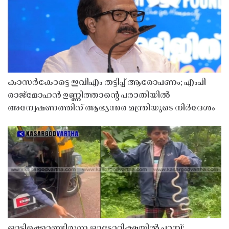
കാസർകോട്ടെ ഇവിഎം തട്ടിപ്പ് ആരോപണം; എംപി
രാജ്‌മോഹൻ ഉണ്ണിത്താന്റെ പരാതിയിൽ
അന്വേഷണത്തിന് ആഭ്യന്തര മന്ത്രിയുടെ നിർദേശം
ഓടിക്കൊണ്ടിരുന്ന ഓട്ടോറിക്ഷയിൽ പാമ്പ്;