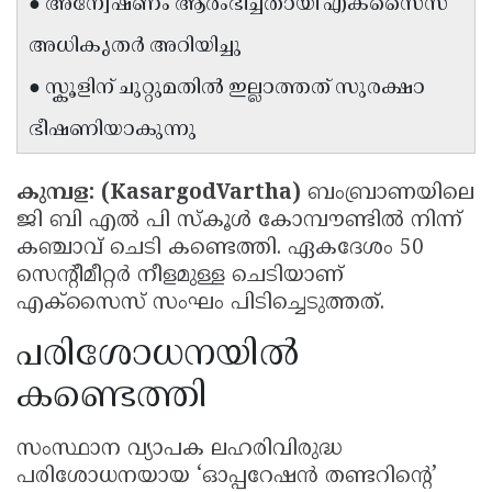
● അന്വേഷണം ആരംഭിച്ചതായി എക്സൈസ്
Updates
Assembly
Kerala
അധികൃതർ അറിയിച്ചു
Polls
Local
Look
● സ്കൂളിന് ചുറ്റുമതിൽ ഇല്ലാത്തത് സുരക്ഷാ
Body
Back
ഭീഷണിയാകുന്നു
Election
2025
കുമ്പള: (KasargodVartha)
ബംബ്രാണയിലെ
ജി ബി എൽ പി സ്കൂൾ കോമ്പൗണ്ടിൽ നിന്ന്
കഞ്ചാവ് ചെടി കണ്ടെത്തി. ഏകദേശം 50
സെന്റീമീറ്റർ നീളമുള്ള ചെടിയാണ്
എക്സൈസ് സംഘം പിടിച്ചെടുത്തത്.
പരിശോധനയിൽ
കണ്ടെത്തി
സംസ്ഥാന വ്യാപക ലഹരിവിരുദ്ധ
പരിശോധനയായ ‘ഓപ്പറേഷൻ തണ്ടറിൻ്റെ’