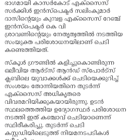
ഭാഗമായി കാസർകോട് എക്സൈസ്
സർക്കിൾ ഇൻസ്പെക്ടർ സലിംകുമാർ
ദാസിൻ്റെയും കുമ്പള എക്സൈസ് റേഞ്ച്
ഇൻസ്പെക്ടർ കെ വി
ശ്രാവണിന്‍റെയും നേതൃത്വത്തിൽ നടത്തിയ
സംയുക്ത പരിശോധനയിലാണ് ചെടി
കണ്ടെത്തിയത്.
സ്കൂൾ ഗ്രൗണ്ടിൽ കളിച്ചുകൊണ്ടിരുന്ന
ഒലീവിയ ആർട്സ് ആൻഡ് സ്പോർട്സ്
ക്ലബിലെ യുവാക്കൾക്ക് ചെടിയെക്കുറിച്ച്
സംശയം തോന്നിയതിനെ തുടർന്ന്
എക്സൈസ് അധികൃതരെ
വിവരമറിയിക്കുകയായിരുന്നു. ഉടൻ
സ്ഥലത്തെത്തിയ ഉദ്യോഗസ്ഥർ പരിശോധന
നടത്തി ഇത് കഞ്ചാവ് ചെടിയാണെന്ന്
സ്ഥിരീകരിച്ചു. തുടർന്ന് ചെടി
കസ്റ്റഡിയിലെടുത്ത് നിയമനടപടികൾ