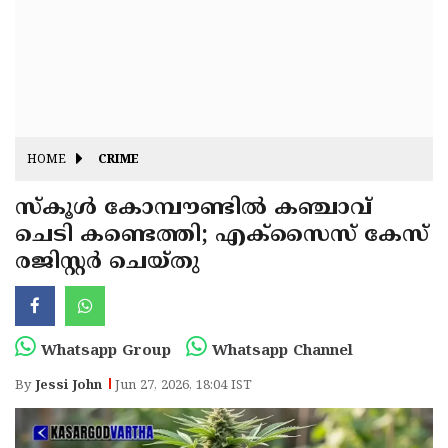
Fitr
May
Day
Eid
Al
Independence
Ad'ha
Day
Onam
HOME
CRIME
J&K
State
സ്കൂൾ കോമ്പൗണ്ടിൽ കഞ്ചാവ്
Haryana
ചെടി കണ്ടെത്തി; എക്സൈസ് കേസ്
Assembly
State
Diwali
രജിസ്റ്റർ ചെയ്തു
Elections
Assembly
Christmas
Elections
New-
Year
Republic
Whatsapp Group
Whatsapp Channel
Day
Budget
By
Jessi John
Jun 27, 2026, 18:04 IST
Delhi