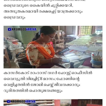
ഡ്രൈവറുടെ കൈയിൽ ചുറ്റിക്കയറി,
അത്ഭുതകരമായി രക്ഷപ്പെട്ട് യാത്രക്കാരും
ഡ്രൈവറും
കാസർകോട് രാംദാസ് നഗർ പോസ്റ്റ് ഓഫീസിൽ
വൈദ്യുതി നിലച്ചിട്ട് 8 മാസം; ഫോണിൻ്റെ
വെളിച്ചത്തിൽ ജോലി ചെയ്ത് ജീവനക്കാരും
ദുരിതത്തിൽ പൊതുജനങ്ങളും