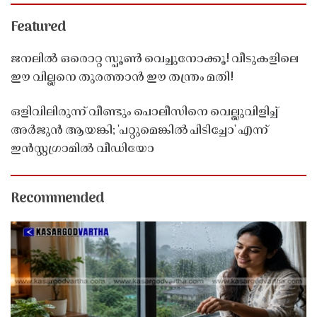
Featured
ജനലിൽ ഒരൊറ്റ സ്പൂൺ വെച്ചുനോക്കൂ! വീടുകളിലെ
ഈ വില്ലനെ തുരത്താൻ ഈ തന്ത്രം മതി!
ഒളിവിലിരുന്ന് വീണ്ടും പൊലീസിനെ വെല്ലുവിളിച്ച്
അർജുൻ ആയങ്കി; 'പറ്റുമെങ്കിൽ പിടിച്ചോ' എന്ന്
ഇൻസ്റ്റഗ്രാമിൽ വീഡിയോ
Recommended