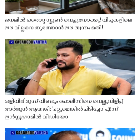
ജനലിൽ ഒരൊറ്റ സ്പൂൺ വെച്ചുനോക്കൂ! വീടുകളിലെ
ഈ വില്ലനെ തുരത്താൻ ഈ തന്ത്രം മതി!
ഒളിവിലിരുന്ന് വീണ്ടും പൊലീസിനെ വെല്ലുവിളിച്ച്
അർജുൻ ആയങ്കി; 'പറ്റുമെങ്കിൽ പിടിച്ചോ' എന്ന്
ഇൻസ്റ്റഗ്രാമിൽ വീഡിയോ