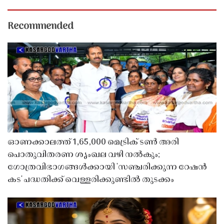
Recommended
ഓണക്കാലത്ത് 1,65,000 മെട്രിക് ടൺ അരി
പൊതുവിതരണ ശൃംഖല വഴി നൽകും;
ഗോത്രവിഭാഗങ്ങൾക്കായി 'സഞ്ചരിക്കുന്ന റേഷൻ
കട' പദ്ധതിക്ക് വെള്ളരിക്കുണ്ടിൽ തുടക്കം