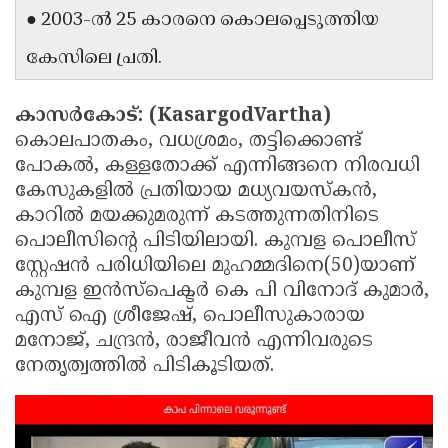
● 2003-ല്‍ 25 കാരനെ കൊലപ്പെടുത്തിയ
Updates
Assembly
Kerala
കേസിലെ പ്രതി.
Polls
Local
Look
Body
Back
കാസര്‍കോട്: (KasargodVartha)
Election
2025
കൊലപാതകം, വധശ്രമം, തട്ടിക്കൊണ്ട്
പോകല്‍, കള്ളതോക്ക് എന്നിങ്ങനെ നിരവധി
കേസുകളില്‍ പ്രതിയായ മധ്യവയസ്‌കന്‍,
കാറില്‍ മയക്കുമരുന്ന് കടത്തുന്നതിനിടെ
പൊലീസിന്റെ പിടിയിലായി. കുമ്പള പൊലീസ്
സ്റ്റേഷന്‍ പരിധിയിലെ മുഹമ്മദിനെ(50)യാണ്
കുമ്പള ഇന്‍സ്‌പെക്ടര്‍ കെ പി വിനോദ് കുമാര്‍,
എസ് ഐ ശ്രീജേഷ്, പൊലീസുകാരായ
മനോജ്, ചന്ദ്രന്‍, രാജീവന്‍ എന്നിവരുടെ
നേതൃത്വത്തില്‍ പിടികൂടിയത്.