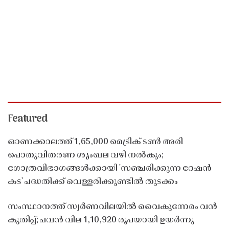
Featured
ഓണക്കാലത്ത് 1,65,000 മെട്രിക് ടൺ അരി
പൊതുവിതരണ ശൃംഖല വഴി നൽകും;
ഗോത്രവിഭാഗങ്ങൾക്കായി 'സഞ്ചരിക്കുന്ന റേഷൻ
കട' പദ്ധതിക്ക് വെള്ളരിക്കുണ്ടിൽ തുടക്കം
സംസ്ഥാനത്ത് സ്വർണവിലയിൽ വൈകുന്നേരം വൻ
കുതിപ്പ്; പവൻ വില 1,10,920 രൂപയായി ഉയർന്നു