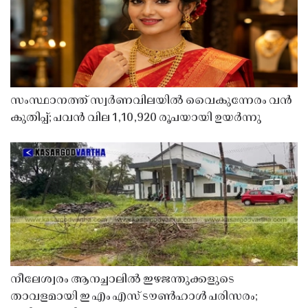
സംസ്ഥാനത്ത് സ്വർണവിലയിൽ വൈകുന്നേരം വൻ
കുതിപ്പ്; പവൻ വില 1,10,920 രൂപയായി ഉയർന്നു
നീലേശ്വരം ആനച്ചാലിൽ ഇഴജന്തുക്കളുടെ
താവളമായി ഇ എം എസ് ടൗൺഹാൾ പരിസരം;