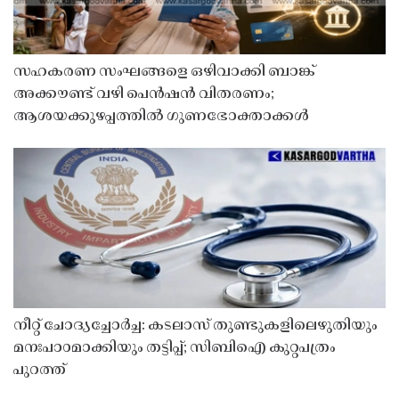
സഹകരണ സംഘങ്ങളെ ഒഴിവാക്കി ബാങ്ക്
അക്കൗണ്ട് വഴി പെൻഷൻ വിതരണം;
ആശയക്കുഴപ്പത്തിൽ ഗുണഭോക്താക്കൾ
നീറ്റ് ചോദ്യച്ചോർച്ച: കടലാസ് തുണ്ടുകളിലെഴുതിയും
മനഃപാഠമാക്കിയും തട്ടിപ്പ്; സിബിഐ കുറ്റപത്രം
പുറത്ത്