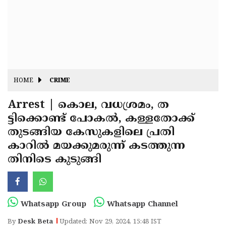
Fitr
May
Day
Eid
Al
Independence
Ad'ha
Day
Onam
HOME
CRIME
J&K
State
Arrest | കൊല, വധശ്രമം, ത
Haryana
ട്ടിക്കൊണ്ട് പോകല്‍, കള്ളതോക്ക്
Assembly
State
Diwali
തുടങ്ങിയ കേസുകളിലെ പ്രതി
Elections
Assembly
Christmas
കാറില്‍ മയക്കുമരുന്ന് കടത്തുന്ന
Elections
തിനിടെ കുടുങ്ങി
New-
Year
Republic
Day
Budget
Whatsapp Group
Whatsapp Channel
Delhi
By
Desk Beta
Updated: Nov 29, 2024, 15:48 IST