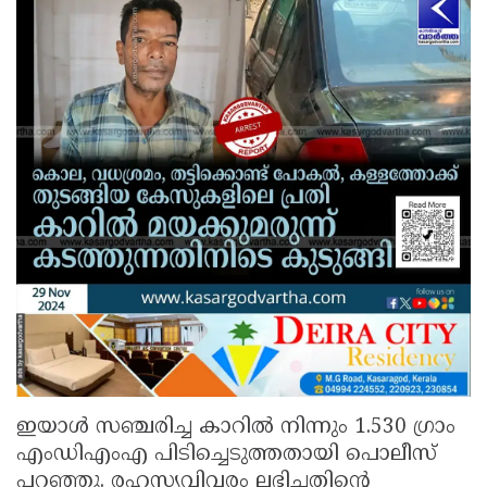
ഇയാള്‍ സഞ്ചരിച്ച കാറില്‍ നിന്നും 1.530 ഗ്രാം
എംഡിഎംഎ പിടിച്ചെടുത്തതായി പൊലീസ്
പറഞ്ഞു. രഹസ്യവിവരം ലഭിച്ചതിന്റെ