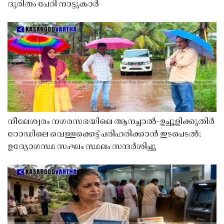
ദുരിതം പേറി നാട്ടുകാർ
നീലേശ്വരം നഗരസഭയിലെ ആനച്ചാൽ-ഉച്ചൂളിക്കുതിർ
റോഡിലെ വെള്ളക്കെട്ട് പരിഹരിക്കാൻ ഇടപെടൽ;
ഉദ്യോഗസ്ഥ സംഘം സ്ഥലം സന്ദർശിച്ചു