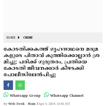
Fitr
May
Day
Eid
Al
Independence
Ad'ha
Day
Onam
HOME
CRIME
J&K
State
കോടതിക്കകത്ത് ഗൃഹനാഥനെ മരുമ
Haryana
കളുടെ പിതാവ് കുത്തിക്കൊല്ലാന്‍ ശ്ര
Assembly
State
Diwali
മിച്ചു; പരിക്ക് ഗുരുതരം, പ്രതിയെ
Elections
Assembly
Christmas
കോടതി ജീവനക്കാര്‍ കീഴടക്കി
Elections
പോലീസിലേല്‍പിച്ചു
New-
Year
Republic
Day
Budget
Whatsapp Group
Whatsapp Channel
Delhi
By
Web Desk - Main
Apr 3, 2019, 13:05 IST