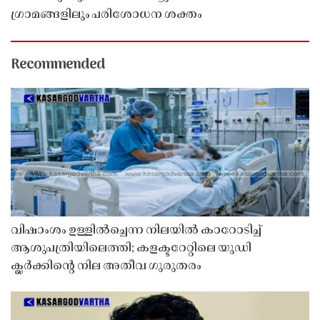
ഗ്രാമങ്ങളിലും പരിശോധന ശക്തം
Recommended
വിഷാംശം ഉള്ളിൽച്ചെന്ന നിലയിൽ കാറോടിച്ച്
ആശുപത്രിയിലെത്തി; കളക്ടറേറ്റിലെ യുഡി
ക്ലർക്കിൻ്റെ നില അതീവ ഗുരുതരം