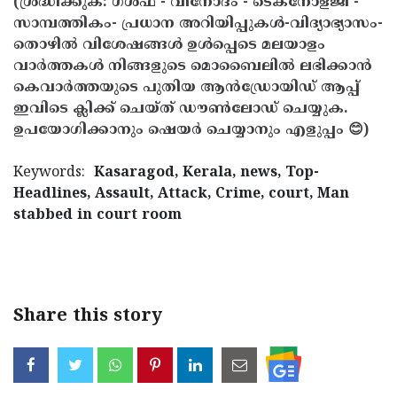
(ശ്രദ്ധിക്കുക: ഗൾഫ് - വിനോദം - ടെക്നോളജി -
സാമ്പത്തികം- പ്രധാന അറിയിപ്പുകൾ-വിദ്യാഭ്യാസം-
തൊഴിൽ വിശേഷങ്ങൾ ഉൾപ്പെടെ മലയാളം
വാർത്തകൾ നിങ്ങളുടെ മൊബൈലിൽ ലഭിക്കാൻ
കെവാർത്തയുടെ പുതിയ ആൻഡ്രോയിഡ് ആപ്പ്
ഇവിടെ ക്ലിക്ക് ചെയ്ത് ഡൗൺലോഡ് ചെയ്യുക.
ഉപയോഗിക്കാനും ഷെയർ ചെയ്യാനും എളുപ്പം 😊)
Keywords:
Kasaragod, Kerala, news, Top-
Headlines, Assault, Attack, Crime, court, Man
stabbed in court room
< !- START disable copy paste -->
Share this story