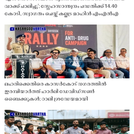
വാക്ക് പാലിച്ചു’; സ്നേഹസാന്ത്വനം പദ്ധതിക്ക് 14.40
കോടി, സ്വാഗതം ചെയ്ത് കല്ലട്ര മാഹിൻ എംഎൽഎ
ലഹരിക്കെതിരെ കാസർകോട് നഗരത്തിൽ
ഇരമ്പിയാർത്ത് ഹാർലി ഡേവിഡ്‌സൺ
ബൈക്കുകൾ; റാലി ശ്രദ്ധേയമായി