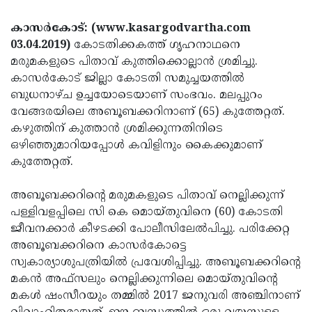
Election
Maha
കാസര്‍കോട്: (www.kasargodvartha.com
Shivarathri
International
03.04.2019)
കോടതിക്കകത്ത് ഗൃഹനാഥനെ
Women's
Anti-
മരുമകളുടെ പിതാവ് കുത്തിക്കൊല്ലാന്‍ ശ്രമിച്ചു.
കാസര്‍കോട് ജില്ലാ കോടതി സമുച്ചയത്തില്‍
Day
Drug
Attukal
ബുധനാഴ്ച ഉച്ചയോടെയാണ് സംഭവം. മലപ്പുറം
Campaign
Pongala
Holi
വേങ്ങരയിലെ അബൂബക്കറിനാണ് (65) കുത്തേറ്റത്.
കഴുത്തിന് കുത്താന്‍ ശ്രമിക്കുന്നതിനിടെ
2025
2025
IPL
ഒഴിഞ്ഞുമാറിയപ്പോള്‍ കവിളിനും കൈക്കുമാണ്
2025
Eid
കുത്തേറ്റത്.
Al-
Waqf
അബൂബക്കറിന്റെ മരുമകളുടെ പിതാവ് നെല്ലിക്കുന്ന്
Fitr
Bill
Vishu
പള്ളിവളപ്പിലെ സി കെ മൊയ്തുവിനെ (60) കോടതി
2025
ജീവനക്കാര്‍ കീഴടക്കി പോലീസിലേല്‍പിച്ചു. പരിക്കേറ്റ
Controversy
Festival
Good
അബൂബക്കറിനെ കാസര്‍കോട്ടെ
2025
Friday
Easter
സ്വകാര്യാശുപത്രിയില്‍ പ്രവേശിപ്പിച്ചു. അബൂബക്കറിന്റെ
മകന്‍ അഫ്‌സലും നെല്ലിക്കുന്നിലെ മൊയ്തുവിന്റെ
Observance
Sunday
By-
മകള്‍ ഷംസീറയും തമ്മില്‍ 2017 ജനുവരി അഞ്ചിനാണ്
2025
2025
Election
Bihar