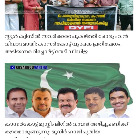
സ്കൂൾ ക്വിസിൽ സവർക്കറെ പുകഴ്ത്തി ചോദ്യം വൻ
വിവാദമായി: കാസർകോട്ട് വ്യാപക പ്രതിഷേധം,
അടിയന്തര റിപ്പോർട്ട് തേടി ഡിഡിഇ
കാസർകോട്ട് മുസ്ലിം ലീഗിൽ വമ്പൻ അഴിച്ചുപണിക്ക്
കളമൊരുങ്ങുന്നു; മുനീർ ഹാജി പുതിയ