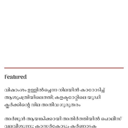
Featured
വിഷാംശം ഉള്ളിൽച്ചെന്ന നിലയിൽ കാറോടിച്ച്
ആശുപത്രിയിലെത്തി; കളക്ടറേറ്റിലെ യുഡി
ക്ലർക്കിൻ്റെ നില അതീവ ഗുരുതരം
അർജുൻ ആയങ്കിക്കായി അതിർത്തിയിൽ പൊലീസ്
വലവീശുന്നു; കാസർകോട്ടും കർണാടക