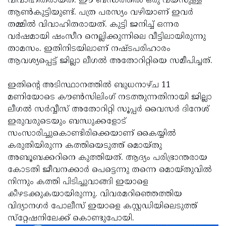
വിവാഹിതരായത്. ഈ ബന്ധത്തില്‍ ഒരു വയസുള്ള
ആണ്‍കുട്ടിയുണ്ട്. പത്ര പരസ്യം വഴിയാണ് ഇവര്‍
Updates
Assembly
Kerala
തമ്മില്‍ വിവാഹിതരായത്. കുട്ടി ജനിച്ച് ഒന്നര
Polls
Local
Look
വര്‍ഷമായി ഷംസീറ നെല്ലിക്കുന്നിലെ വീട്ടിലായിരുന്നു
താമസം. ഇതിനിടയിലാണ് നഷ്ടപരിഹാരം
Body
Back
ആവശ്യപ്പെട്ട് ജില്ലാ ലീഗല്‍ അതോറിറ്റിയെ സമീപിച്ചത്.
Election
2025
ഇതിന്റെ അടിസ്ഥാനത്തില്‍ ബുധനാഴ്ച 11
മണിയോടെ കൗണ്‍സിലിംഗ് നടത്തുന്നതിനായി ജില്ലാ
ലീഗല്‍ സര്‍വ്വീസ് അതോറിറ്റി സൂപ്പര്‍ വൈസര്‍ ദിനേശ്
ഇരുവരുടെയും ബന്ധുക്കളോട്
സംസാരിച്ചുകൊണ്ടിരിക്കെയാണ് കൈയ്യില്‍
കരുതിയിരുന്ന കത്തിയെടുത്ത് മൊയ്തു
അബൂബക്കറിനെ കുത്തിയത്. ആദ്യം പരിഭ്രാന്തരായ
കോടതി ജീവനക്കാര്‍ പെട്ടെന്നു തന്നെ മൊയ്തുവില്‍
നിന്നും കത്തി പിടിച്ചുവാങ്ങി ഇയാളെ
കീഴടക്കുകയായിരുന്നു. വിവരമറിഞ്ഞെത്തിയ
വിദ്യാനഗര്‍ പോലീസ് ഇയാളെ കസ്റ്റഡിയിലെടുത്ത്
സ്‌റ്റേഷനിലേക്ക് കൊണ്ടുപോയി.