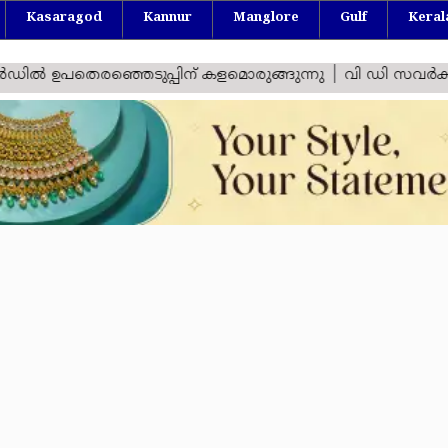
Kasaragod
Kannur
Manglore
Gulf
Keral