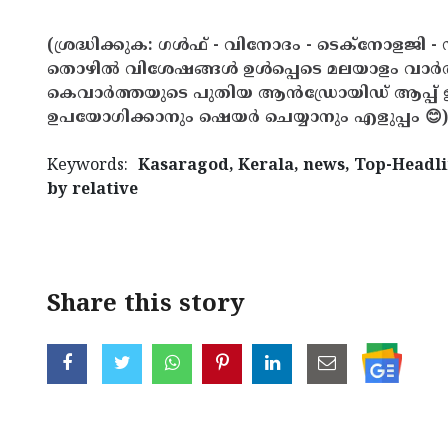
(ശ്രദ്ധിക്കുക: ഗൾഫ് - വിനോദം - ടെക്നോളജി - 
തൊഴിൽ വിശേഷങ്ങൾ ഉൾപ്പെടെ മലയാളം വാർ
കെവാർത്തയുടെ പുതിയ ആൻഡ്രോയിഡ് ആപ്പ് ഇവ
ഉപയോഗിക്കാനും ഷെയർ ചെയ്യാനും എളുപ്പം 😊)
Keywords:
Kasaragod, Kerala, news, Top-Headli
by relative
< !- START disable copy paste -->
Share this story