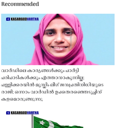
Recommended
വാർഡിലെ കാര്യങ്ങൾക്കും പാർട്ടി
പരിപാടികൾക്കും എത്താനാകുന്നില്ല;
പള്ളിക്കരയിൽ മുസ്ലിം ലീഗ് ജനപ്രതിനിധിയുടെ
രാജി; ഒന്നാം വാർഡിൽ ഉപതെരഞ്ഞെടുപ്പിന്
കളമൊരുങ്ങുന്നു