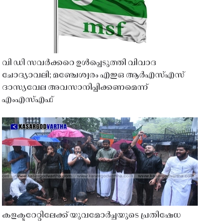
വി ഡി സവർക്കറെ ഉൾപ്പെടുത്തി വിവാദ
ചോദ്യാവലി; മഞ്ചേശ്വരം എഇഒ ആർഎസ്എസ്
ദാസ്യവേല അവസാനിപ്പിക്കണമെന്ന്
എംഎസ്എഫ്
കളക്ടറേറ്റിലേക്ക് യുവമോർച്ചയുടെ പ്രതിഷേധ