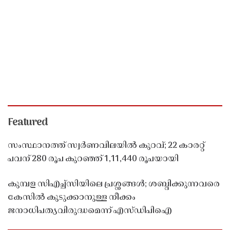
Featured
സംസ്ഥാനത്ത് സ്വർണവിലയിൽ കുറവ്; 22 കാരറ്റ്
പവന് 280 രൂപ കുറഞ്ഞ് 1,11,440 രൂപയായി
കുമ്പള സിഎച്ച്സിയിലെ പ്രശ്നങ്ങൾ; ശബ്ദിക്കുന്നവരെ
കേസിൽ കുടുക്കാനുള്ള നീക്കം
ജനാധിപത്യവിരുദ്ധമെന്ന് എസ്ഡിപിഐ