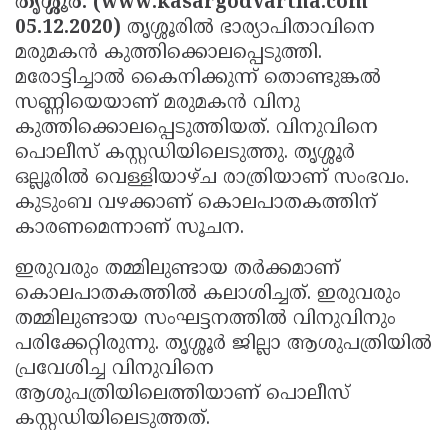
തൃശ്ശൂര്‍: (www.kasargodvartha.com
Election
Maha
05.12.2020)
തൃശ്ശൂരില്‍ ഭാര്യാപിതാവിനെ
Shivarathri
International
മരുമകന്‍ കുത്തിക്കൊലപ്പെടുത്തി.
മരോട്ടിച്ചാല്‍ കൈനിക്കുന്ന് തൊണ്ടുങ്കല്‍
Women's
Anti-
സണ്ണിയെയാണ് മരുമകന്‍ വിനു
Day
Drug
Attukal
കുത്തിക്കൊലപ്പെടുത്തിയത്. വിനുവിനെ
Campaign
Pongala
പൊലീസ് കസ്റ്റഡിയിലെടുത്തു. തൃശ്ശൂര്‍
Holi
ഒല്ലൂരില്‍ വെള്ളിയാഴ്ച രാത്രിയാണ് സംഭവം.
2025
2025
IPL
കുടുംബ വഴക്കാണ് കൊലപാതകത്തിന്
2025
Eid
കാരണമെന്നാണ് സൂചന.
Al-
Waqf
ഇരുവരും തമ്മിലുണ്ടായ തര്‍ക്കമാണ്
കൊലപാതകത്തില്‍ കലാശിച്ചത്. ഇരുവരും
Fitr
Bill
Vishu
തമ്മിലുണ്ടായ സംഘട്ടനത്തില്‍ വിനുവിനും
2025
Controversy
Festival
Good
പരിക്കേറ്റിരുന്നു. തൃശ്ശൂര്‍ ജില്ലാ ആശുപത്രിയില്‍
2025
Friday
പ്രവേശിച്ച വിനുവിനെ
Easter
ആശുപത്രിയിലെത്തിയാണ് പൊലീസ്
Observance
Sunday
By-
കസ്റ്റഡിയിലെടുത്തത്.
2025
2025
Election
Bihar