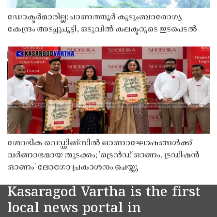
ഡോക്ടർമാരില്ല; പാണത്തൂർ കുടുംബാരോഗ്യ
കേന്ദ്രം അടച്ചുപൂട്ടി, ഒടുവിൽ കലക്ടറുടെ ഇടപെടൽ
ശോഭിക വെഡ്ഡിങ്സിൽ ഓണാഘോഷങ്ങൾക്ക്
വർണാഭമായ തുടക്കം; 'ട്രെൻഡ് ഓണം, ട്രഡിഷൻ
ഓണം' ലോഗോ പ്രകാശനം ചെയ്തു
Kasaragod Vartha is the first
local news portal in