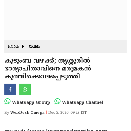
Fitr
May
Day
Eid
Al
Independence
Ad'ha
Day
Onam
HOME
CRIME
J&K
State
കുടുംബ വഴക്ക്; തൃശ്ശൂരില്‍
Haryana
ഭാര്യാപിതാവിനെ മരുമകന്‍
Assembly
State
Diwali
കുത്തിക്കൊലപ്പെടുത്തി
Elections
Assembly
Christmas
Elections
New-
Year
Republic
Whatsapp Group
Whatsapp Channel
Day
Budget
By
WebDesk Omega
Dec 5, 2020, 09:23 IST
Delhi