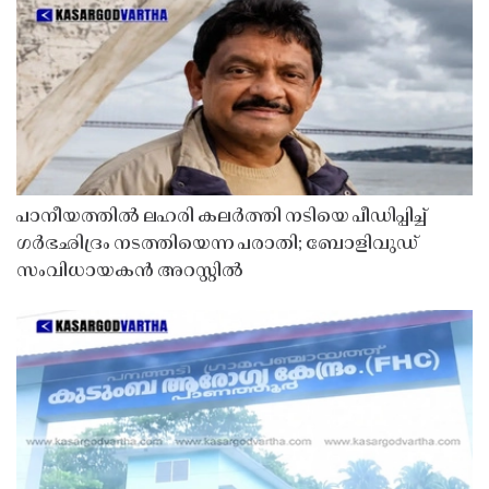
പാനീയത്തിൽ ലഹരി കലർത്തി നടിയെ പീഡിപ്പിച്ച്
ഗർഭഛിദ്രം നടത്തിയെന്ന പരാതി; ബോളിവുഡ്
സംവിധായകൻ അറസ്റ്റിൽ