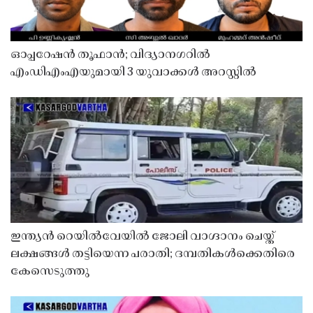
ഓപ്പറേഷൻ തൂഫാൻ; വിദ്യാനഗറിൽ
എംഡിഎംഎയുമായി 3 യുവാക്കൾ അറസ്റ്റിൽ
ഇന്ത്യൻ റെയിൽവേയിൽ ജോലി വാഗ്ദാനം ചെയ്ത്
ലക്ഷങ്ങൾ തട്ടിയെന്ന പരാതി; ദമ്പതികൾക്കെതിരെ
കേസെടുത്തു