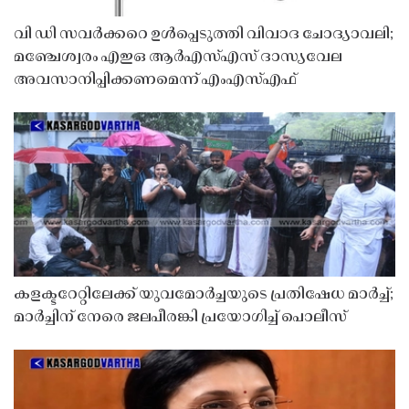
വി ഡി സവർക്കറെ ഉൾപ്പെടുത്തി വിവാദ ചോദ്യാവലി;
മഞ്ചേശ്വരം എഇഒ ആർഎസ്എസ് ദാസ്യവേല
അവസാനിപ്പിക്കണമെന്ന് എംഎസ്എഫ്
കളക്ടറേറ്റിലേക്ക് യുവമോർച്ചയുടെ പ്രതിഷേധ മാർച്ച്;
മാർച്ചിന് നേരെ ജലപീരങ്കി പ്രയോഗിച്ച് പൊലീസ്