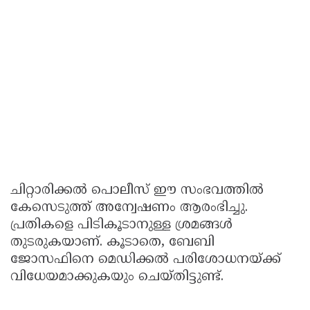
ചിറ്റാരിക്കൽ പൊലീസ് ഈ സംഭവത്തിൽ
കേസെടുത്ത് അന്വേഷണം ആരംഭിച്ചു.
പ്രതികളെ പിടികൂടാനുള്ള ശ്രമങ്ങൾ
തുടരുകയാണ്. കൂടാതെ, ബേബി
ജോസഫിനെ മെഡിക്കൽ പരിശോധനയ്ക്ക്
വിധേയമാക്കുകയും ചെയ്തിട്ടുണ്ട്.