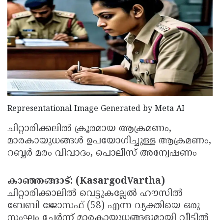
Election
Maha
Shivarathri
International
Women's
Anti-
Day
Drug
Attukal
Campaign
Pongala
Holi
2025
2025
IPL
Representational Image Generated by Meta AI
2025
Eid
Al-
Waqf
ചിറ്റാരിക്കലിൽ ക്രൂരമായ ആക്രമണം,
മാരകായുധങ്ങൾ ഉപയോഗിച്ചുള്ള ആക്രമണം,
Fitr
Bill
Vishu
റബ്ബർ മരം വിവാദം, പൊലീസ് അന്വേഷണം
2025
Controversy
Festival
Good
2025
Friday
കാഞ്ഞങ്ങാട്: (KasargodVartha)
Easter
ചിറ്റാരിക്കാലിൽ വെട്ടുകല്ലേൽ ഹൗസിൽ
Observance
Sunday
By-
ബേബി ജോസഫ് (58) എന്ന വ്യക്തിയെ ഒരു
2025
2025
Election
Bihar
സംഘം ചേർന്ന് മാരകായുധങ്ങളുമായി വീട്ടിൽ