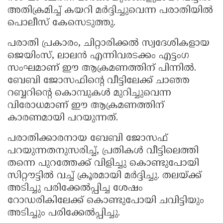
അതിക്രമിച്ച് കയറി മർദ്ദിച്ചുവെന്ന പരാതിയിൽ
Updates
Assembly
Kerala
പൊലീസ് കേസെടുത്തു.
Polls
Local
Look
പരാതി പ്രകാരം, ചിറ്റാരിക്കൽ സ്വദേശികളായ
Body
Back
ജെയിംസ്, ലാലൻ എന്നിവരടക്കം എട്ടംഗ
Election
2025
സംഘമാണ് ഈ ആക്രമണത്തിന് പിന്നിൽ.
ബേബി ജോസഫിന്റെ വീട്ടിലേക്ക് ചാഞ്ഞ
റബ്ബറിന്റെ കൊമ്പുകൾ മുറിച്ചുവെന്ന
വിരോധമാണ് ഈ ആക്രമണത്തിന്
കാരണമായി പറയുന്നത്.
പരാതിക്കാരനായ ബേബി ജോസഫ്
പറയുന്നതനുസരിച്ച്, പ്രതികൾ വീട്ടിലെത്തി
തന്നെ പുറത്തേക്ക് വിളിച്ചു കൊണ്ടുപോയി
സിറ്റൗട്ടിൽ വച്ച് ക്രൂരമായി മർദ്ദിച്ചു. തലയ്ക്ക്
അടിച്ചു പരിക്കേൽപ്പിച്ച ശേഷം
റോഡരികിലേക്ക് കൊണ്ടുപോയി ചവിട്ടിയും
അടിച്ചും പരിക്കേൽപ്പിച്ചു.