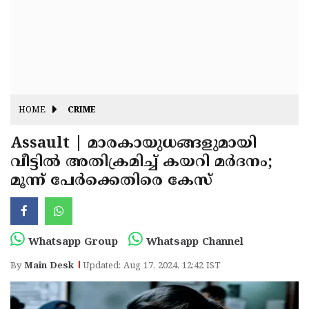
Fitr
May
Day
Eid
Al
Independence
Ad'ha
Day
Onam
HOME
CRIME
J&K
State
Assault | മാരകായുധങ്ങളുമായി
Haryana
വീട്ടില്‍ അതിക്രമിച്ച് കയറി മർദനം;
Assembly
State
Diwali
മൂന്ന് പേർക്കെതിരെ കേസ്
Elections
Assembly
Christmas
Elections
New-
Year
Republic
Whatsapp Group
Whatsapp Channel
Day
Budget
By
Main Desk
Updated: Aug 17, 2024, 12:42 IST
Delhi