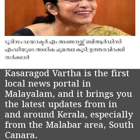
ടൂറിസം ഡയറക്ടർ എം അഞ്ജനയ്ക്ക് ബിആർഡിസി
എംഡിയുടെ അധിക ചുമതല കൂടി; ഉത്തരവിറക്കി
സർക്കാർ
Kasaragod Vartha is the first
local news portal in
Malayalam, and it brings you
the latest updates from in
and around Kerala, especially
from the Malabar area, South
Canara.