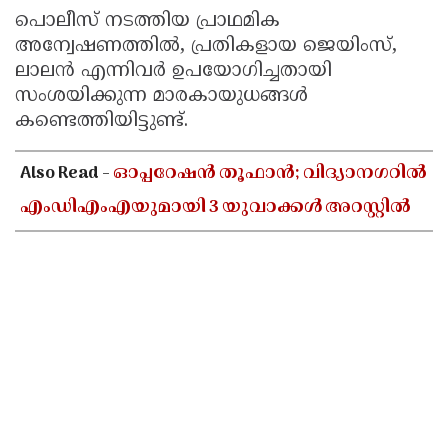
പൊലീസ് നടത്തിയ പ്രാഥമിക
അന്വേഷണത്തിൽ, പ്രതികളായ ജെയിംസ്,
ലാലൻ എന്നിവർ ഉപയോഗിച്ചതായി
സംശയിക്കുന്ന മാരകായുധങ്ങൾ
കണ്ടെത്തിയിട്ടുണ്ട്.
Also Read -
ഓപ്പറേഷൻ തൂഫാൻ; വിദ്യാനഗറിൽ
എംഡിഎംഎയുമായി 3 യുവാക്കൾ അറസ്റ്റിൽ