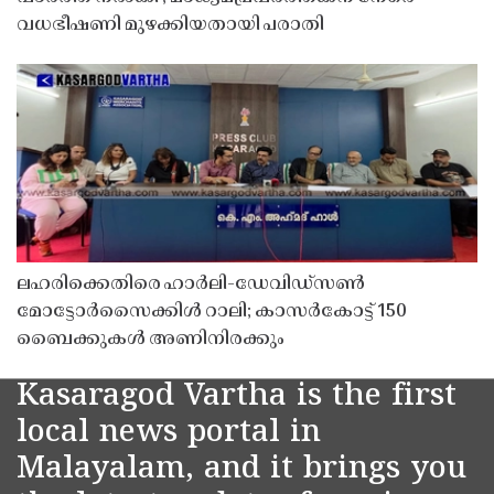
വധഭീഷണി മുഴക്കിയതായി പരാതി
ലഹരിക്കെതിരെ ഹാർലി-ഡേവിഡ്‌സൺ
മോട്ടോർസൈക്കിൾ റാലി; കാസർകോട്ട് 150
ബൈക്കുകൾ അണിനിരക്കും
Kasaragod Vartha is the first
local news portal in
Malayalam, and it brings you