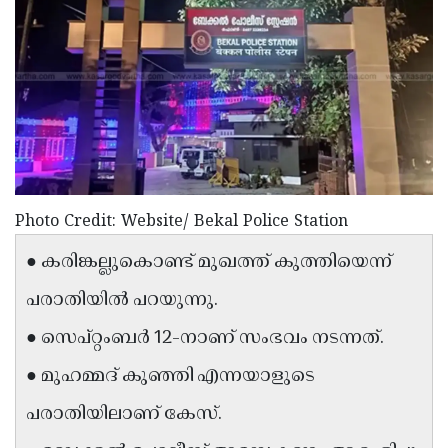
Election
Maha
Shivarathri
International
Women's
Anti-
Day
Drug
Attukal
Campaign
Pongala
Holi
2025
2025
IPL
Photo Credit: Website/ Bekal Police Station
2025
Eid
● കരിങ്കല്ലുകൊണ്ട് മുഖത്ത് കുത്തിയെന്ന്
Al-
Waqf
Fitr
Bill
പരാതിയിൽ പറയുന്നു.
Vishu
2025
Controversy
Festival
Good
● സെപ്റ്റംബർ 12-നാണ് സംഭവം നടന്നത്.
2025
Friday
Easter
● മുഹമ്മദ് കുഞ്ഞി എന്നയാളുടെ
Observance
Sunday
By-
പരാതിയിലാണ് കേസ്.
2025
2025
Election
Bihar