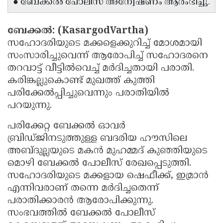
● ബേക്കൽ പോലീസ് അന്വേഷണം ആരംഭിച്ചു.
Updates
Assembly
Kerala
Polls
ബേക്കൽ: (KasargodVartha)
Local
Look
സഹോദരിയുടെ മക്കളെക്കുറിച്ച് മോശമായി
Body
Back
സംസാരിച്ചുവെന്ന് ആരോപിച്ച് സഹോദരനെ
Election
2025
തറവാട്ട് വീട്ടിൽവെച്ച് മർദിച്ചതായി പരാതി.
കരിങ്കല്ലുകൊണ്ട് മുഖത്ത് കുത്തി
പരിക്കേൽപ്പിച്ചുവെന്നും പരാതിയിൽ
പറയുന്നു.
പരിക്കേറ്റ ബേക്കൽ ഓവർ
ബ്രിഡ്ജിനടുത്തുള്ള ബദരിയ ഹൗസിലെ
അബ്‌ദുല്ലയുടെ മകൻ മുഹമ്മദ് കുഞ്ഞിയുടെ
മൊഴി ബേക്കൽ പോലീസ് രേഖപ്പെടുത്തി.
സഹോദരിയുടെ മക്കളായ ഷെഫീക്ക്, ഇമ്രാൻ
എന്നിവരാണ് തന്നെ മർദിച്ചതെന്ന്
പരാതിക്കാരൻ ആരോപിക്കുന്നു.
സംഭവത്തിൽ ബേക്കൽ പോലീസ്