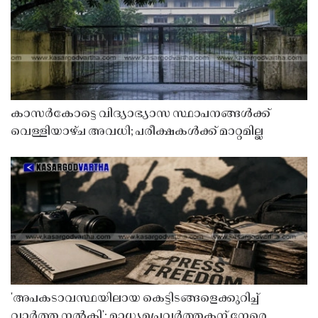
കാസർകോട്ടെ വിദ്യാഭ്യാസ സ്ഥാപനങ്ങൾക്ക്
വെള്ളിയാഴ്ച അവധി; പരീക്ഷകൾക്ക് മാറ്റമില്ല
'അപകടാവസ്ഥയിലായ കെട്ടിടങ്ങളെക്കുറിച്ച്
വാർത്ത നൽകി'; മാധ്യമപ്രവർത്തകന് നേരെ