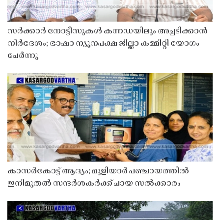
സർക്കാർ നോട്ടീസുകൾ കന്നഡയിലും അച്ചടിക്കാൻ
നിർദേശം; ഭാഷാ ന്യൂനപക്ഷ ജില്ലാ കമ്മിറ്റി യോഗം
ചേർന്നു
കാസർകോട്ട് ആദ്യം; മുളിയാർ പഞ്ചായത്തിൽ
ഇനിമുതൽ സന്ദർശകർക്ക് ചായ സൽക്കാരം