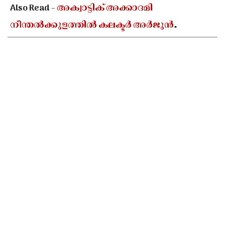
Also Read -
അക്വാട്ടിക് അക്കാദമി
നീന്തൽക്കുളത്തിൽ കലക്ടർ അർജുൻ
പാണ്ഡ്യൻ്റെ സന്ദർശനം; അടിസ്ഥാന
സൗകര്യങ്ങൾ മെച്ചപ്പെടുത്താൻ നിർദേശം