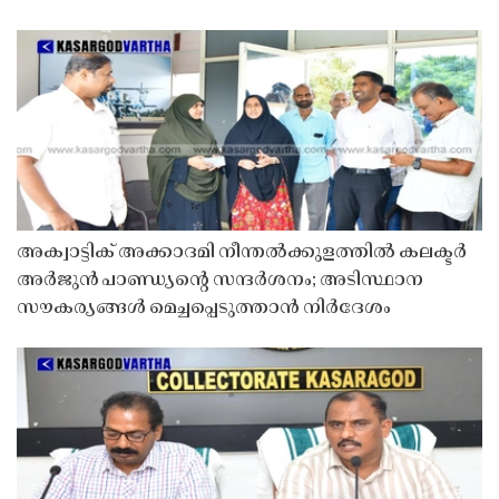
അക്വാട്ടിക് അക്കാദമി നീന്തൽക്കുളത്തിൽ കലക്ടർ
അർജുൻ പാണ്ഡ്യൻ്റെ സന്ദർശനം; അടിസ്ഥാന
സൗകര്യങ്ങൾ മെച്ചപ്പെടുത്താൻ നിർദേശം