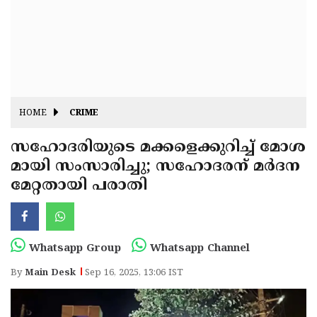
Fitr
May
Day
Eid
Al
Independence
Ad'ha
Day
Onam
HOME
CRIME
J&K
State
സഹോദരിയുടെ മക്കളെക്കുറിച്ച് മോശ
Haryana
മായി സംസാരിച്ചു; സഹോദരന് മർദന
Assembly
State
Diwali
മേറ്റതായി പരാതി
Elections
Assembly
Christmas
Elections
New-
Year
Republic
Whatsapp Group
Whatsapp Channel
Day
Budget
By
Main Desk
Sep 16, 2025, 13:06 IST
Delhi