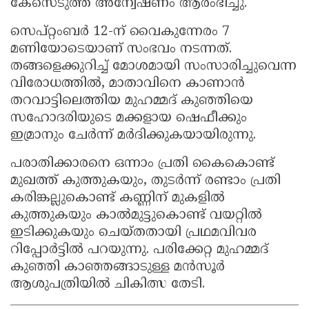
കേസെടുത്ത് അന്വേഷണം ആരംഭിച്ചു.
സെപ്റ്റംബർ 12-ന് വൈകുന്നേരം 7
മണിയോടെയാണ് സംഭവം നടന്നത്.
തങ്ങളെക്കുറിച്ച് മോശമായി സംസാരിച്ചുവെന്ന
വിരോധത്തിൽ, മാതാവിനെ കാണാൻ
തറവാട്ടിലെത്തിയ മുഹമ്മദ് കുഞ്ഞിയെ
സഹോദരിയുടെ മക്കളായ ഷെഫീക്കും
ഇമ്രാനും ചേർന്ന് മർദിക്കുകയായിരുന്നു.
പരാതിക്കാരനെ ഒന്നാം പ്രതി കൈകൊണ്ട്
മുഖത്ത് കുത്തുകയും, തുടർന്ന് രണ്ടാം പ്രതി
കരിങ്കല്ലുകൊണ്ട് കണ്ണിന് മുകളിൽ
കുത്തുകയും കാൽമുട്ടുകൊണ്ട് വയറ്റിൽ
ഇടിക്കുകയും ചെയ്തതായി പ്രഥമവിവര
റിപ്പോർട്ടിൽ പറയുന്നു. പരിക്കേറ്റ മുഹമ്മദ്
കുഞ്ഞി കാഞ്ഞങ്ങാടുള്ള മൻസൂർ
ആശുപത്രിയിൽ ചികിത്സ തേടി.