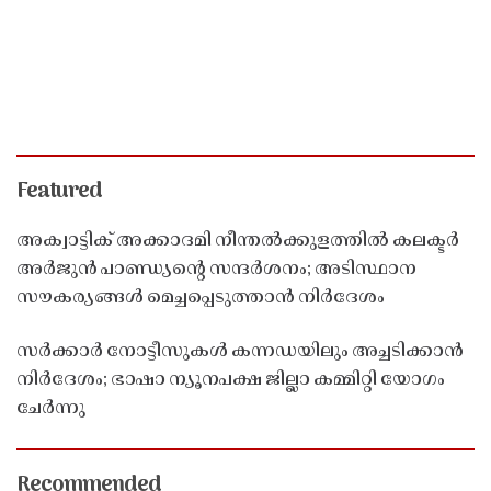
Featured
അക്വാട്ടിക് അക്കാദമി നീന്തൽക്കുളത്തിൽ കലക്ടർ
അർജുൻ പാണ്ഡ്യൻ്റെ സന്ദർശനം; അടിസ്ഥാന
സൗകര്യങ്ങൾ മെച്ചപ്പെടുത്താൻ നിർദേശം
സർക്കാർ നോട്ടീസുകൾ കന്നഡയിലും അച്ചടിക്കാൻ
നിർദേശം; ഭാഷാ ന്യൂനപക്ഷ ജില്ലാ കമ്മിറ്റി യോഗം
ചേർന്നു
Recommended