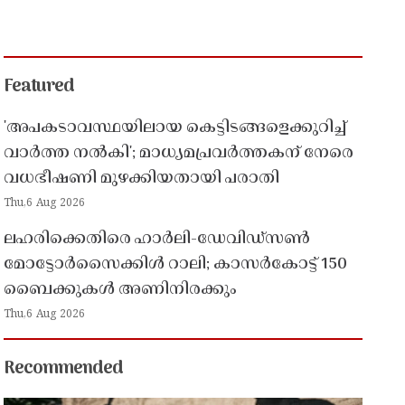
Featured
'അപകടാവസ്ഥയിലായ കെട്ടിടങ്ങളെക്കുറിച്ച്
വാർത്ത നൽകി'; മാധ്യമപ്രവർത്തകന് നേരെ
വധഭീഷണി മുഴക്കിയതായി പരാതി
Thu,6 Aug 2026
ലഹരിക്കെതിരെ ഹാർലി-ഡേവിഡ്‌സൺ
മോട്ടോർസൈക്കിൾ റാലി; കാസർകോട്ട് 150
ബൈക്കുകൾ അണിനിരക്കും
Thu,6 Aug 2026
Recommended