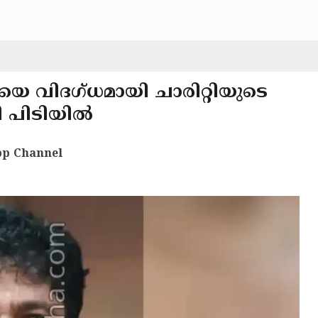
യെ വിദഗ്ധമായി ചാരിറ്റിയുടെ
തി പിടിയിൽ
p Channel