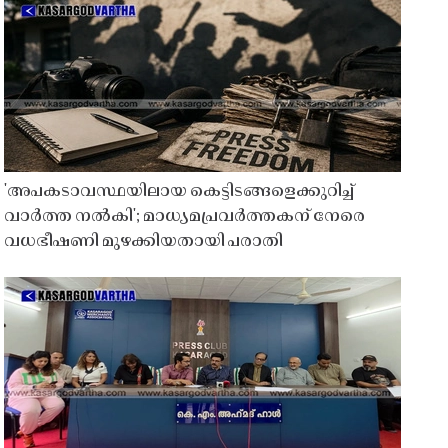
'അപകടാവസ്ഥയിലായ കെട്ടിടങ്ങളെക്കുറിച്ച്
വാർത്ത നൽകി'; മാധ്യമപ്രവർത്തകന് നേരെ
വധഭീഷണി മുഴക്കിയതായി പരാതി