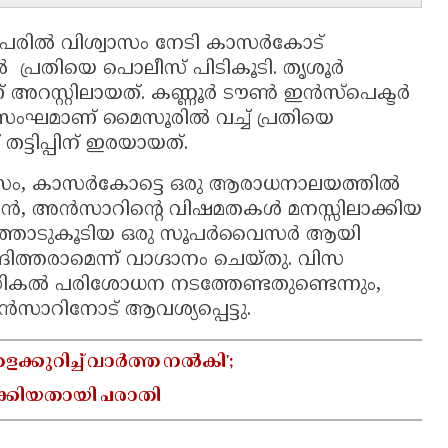
 പേരിൽ വിശ്വാസം നേടി കാസർകോട്
ിൽ പ്രതിയെ പൊലീസ് പിടികൂടി. തൃശൂർ
റസ്റ്റിലായത്. കണ്ണൂർ ടൗൺ ഇൻസ്പെക്ടർ
ള സംഘമാണ് മൈസൂരിൽ വച്ച് പ്രതിയെ
്ടിപ്പിന് ഇരയായത്.
ാസം, കാസർകോട്ടെ ഒരു ആരാധനാലയത്തിൽ
മോൻ, അൻസാറിന്റെ വിഷമതകൾ മനസ്സിലാക്കിയ
്പളത്തോടുകൂടിയ ഒരു സൂപർവൈസർ ആയി
ത്തരാമെന്ന് വാഗ്ദാനം ചെയ്തു. വിസ
ികൽ പരിശോധന നടത്തേണ്ടതുണ്ടെന്നും,
ാറിനോട് ആവശ്യപ്പെട്ടു.
്കുറിച്ച് വാർത്ത നൽകി';
ക്കിയതായി പരാതി