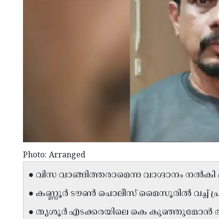
Photo: Arranged
● വിസ വാങ്ങിത്തരാമെന്ന വാഗ്ദാനം നൽകി 
● കണ്ണൂർ ടൗൺ പൊലീസ് മൈസൂരിൽ വച്ച് പ്ര
● തൃശൂർ എടക്കരയിലെ കെ കുഞ്ഞുമോൻ ആണ