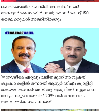
ലഹരിക്കെതിരെ ഹാർലി-ഡേവിഡ്‌സൺ
മോട്ടോർസൈക്കിൾ റാലി; കാസർകോട്ട് 150
ബൈക്കുകൾ അണിനിരക്കും
'ഇന്ത്യയിലെ ഏറ്റവും വലിയ മൂന്ന് ആശുപത്രി
ശൃംഖലകളിൽ ഒന്നായി ആസ്റ്റർ ഡിഎം ക്വാളിറ്റി
കെയർ'; കാസർകോട് ആശുപത്രിക്ക് സുപ്രധാന
നേട്ടം; വരുമാനത്തിൽ 20% വർധനവോടെ
സാമ്പത്തിക ഫലം പുറത്ത്