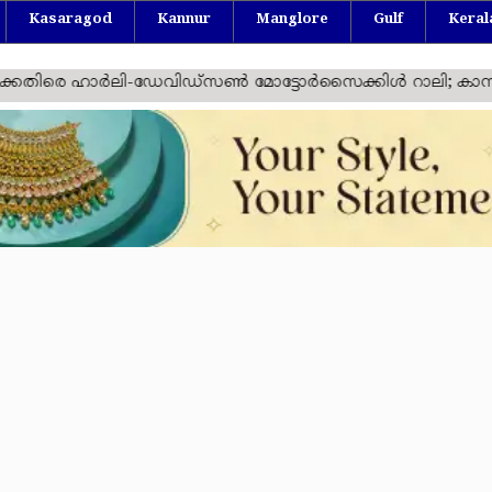
Kasaragod
Kannur
Manglore
Gulf
Keral