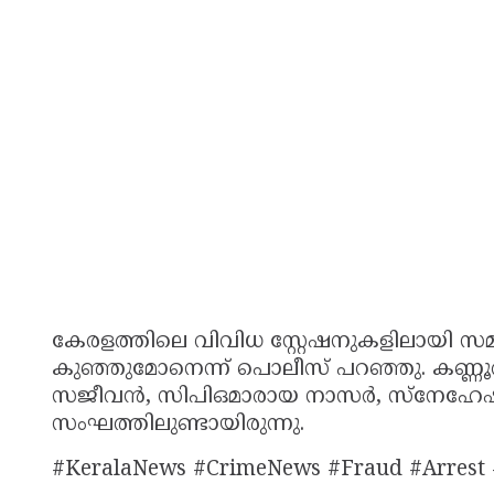
കേരളത്തിലെ വിവിധ സ്റ്റേഷനുകളിലായി 
കുഞ്ഞുമോനെന്ന് പൊലീസ് പറഞ്ഞു. ക
സജീവൻ, സിപിഒമാരായ നാസർ, സ്നേഹേഷ് എ
സംഘത്തിലുണ്ടായിരുന്നു.
#KeralaNews #CrimeNews #Fraud #Arrest 