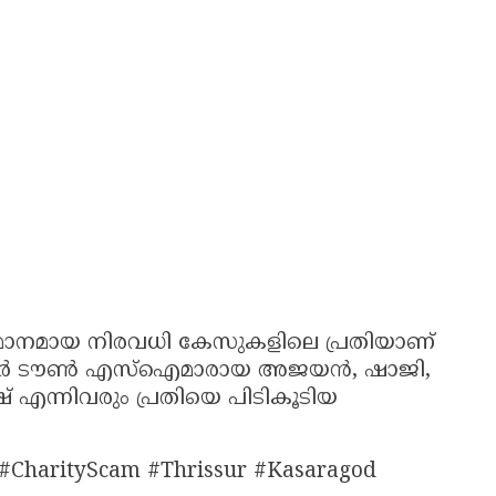
സമാനമായ നിരവധി കേസുകളിലെ പ്രതിയാണ്
ണ്ണൂർ ടൗൺ എസ്ഐമാരായ അജയൻ, ഷാജി,
ന്നിവരും പ്രതിയെ പിടികൂടിയ
#CharityScam #Thrissur #Kasaragod