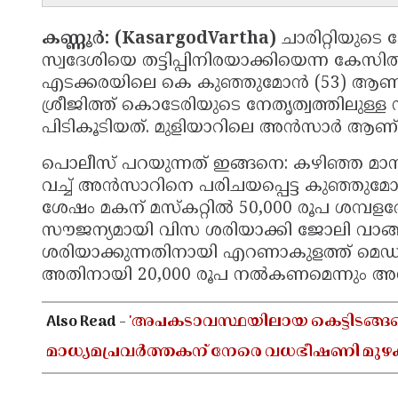
കണ്ണൂർ: (KasargodVartha)
ചാരിറ്റിയുടെ
സ്വദേശിയെ തട്ടിപ്പിനിരയാക്കിയെന്ന കേസ
എടക്കരയിലെ കെ കുഞ്ഞുമോൻ (53) ആണ് അ
ശ്രീജിത്ത് കൊടേരിയുടെ നേതൃത്വത്തിലുള്
പിടികൂടിയത്. മുളിയാറിലെ അൻസാർ ആണ് തട
പൊലീസ് പറയുന്നത് ഇങ്ങനെ: കഴിഞ്ഞ മ
വച്ച് അൻസാറിനെ പരിചയപ്പെട്ട കുഞ്ഞു
ശേഷം മകന് മസ്കറ്റിൽ 50,000 രൂപ ശമ
സൗജന്യമായി വിസ ശരിയാക്കി ജോലി വാങ്ങി
ശരിയാക്കുന്നതിനായി എറണാകുളത്ത് മെഡ
അതിനായി 20,000 രൂപ നൽകണമെന്നും അൻസ
Also Read -
'അപകടാവസ്ഥയിലായ കെട്ടിടങ്ങളെക
മാധ്യമപ്രവർത്തകന് നേരെ വധഭീഷണി മുഴ