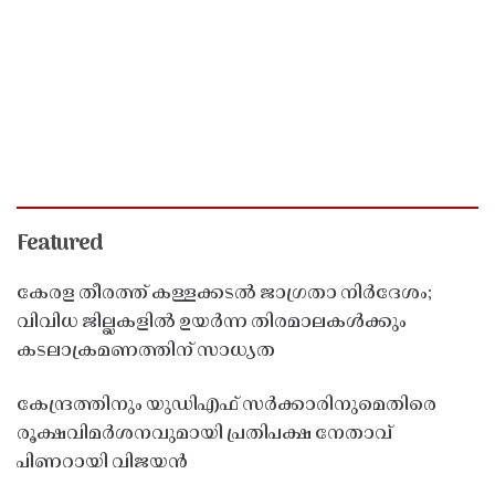
Featured
കേരള തീരത്ത് കള്ളക്കടൽ ജാഗ്രതാ നിർദേശം;
വിവിധ ജില്ലകളിൽ ഉയർന്ന തിരമാലകൾക്കും
കടലാക്രമണത്തിന് സാധ്യത
കേന്ദ്രത്തിനും യുഡിഎഫ് സർക്കാരിനുമെതിരെ
രൂക്ഷവിമർശനവുമായി പ്രതിപക്ഷ നേതാവ്
പിണറായി വിജയൻ