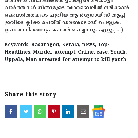
തൊഴിൽ വിശേഷങ്ങൾ ഉൾപ്പെടെ മലയാളം
വാർത്തകൾ നിങ്ങളുടെ മൊബൈലിൽ ലഭിക്കാൻ
കെവാർത്തയുടെ പുതിയ ആൻഡ്രോയിഡ് ആപ്പ്
ഇവിടെ ക്ലിക്ക് ചെയ്ത് ഡൗൺലോഡ് ചെയ്യുക.
ഉപയോഗിക്കാനും ഷെയർ ചെയ്യാനും എളുപ്പം )
Keywords:
Kasaragod, Kerala, news, Top-
Headlines, Murder-attempt, Crime, case, Youth,
Uppala, Man arrested for attempt to kill youth
< !- START disable copy paste -->
Share this story