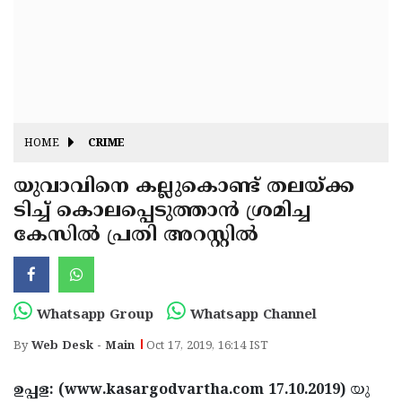
Fitr
May
Day
Eid
Al
Independence
Ad'ha
Day
Onam
HOME
CRIME
J&K
State
യുവാവിനെ കല്ലുകൊണ്ട് തലയ്ക്ക
Haryana
ടിച്ച് കൊലപ്പെടുത്താന്‍ ശ്രമിച്ച
Assembly
State
Diwali
കേസില്‍ പ്രതി അറസ്റ്റില്‍
Elections
Assembly
Christmas
Elections
New-
Year
Republic
Whatsapp Group
Whatsapp Channel
Day
Budget
By
Web Desk - Main
Oct 17, 2019, 16:14 IST
Delhi
ഉപ്പള: (www.kasargodvartha.com 17.10.2019)
യു