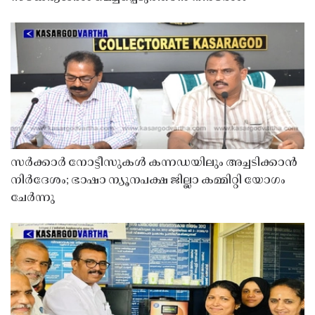
സർക്കാർ നോട്ടീസുകൾ കന്നഡയിലും അച്ചടിക്കാൻ
നിർദേശം; ഭാഷാ ന്യൂനപക്ഷ ജില്ലാ കമ്മിറ്റി യോഗം
ചേർന്നു