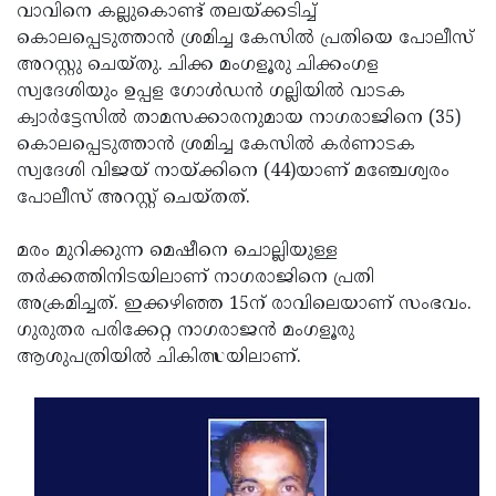
Election
Maha
വാവിനെ കല്ലുകൊണ്ട് തലയ്ക്കടിച്ച്
കൊലപ്പെടുത്താന്‍ ശ്രമിച്ച കേസില്‍ പ്രതിയെ പോലീസ്
Shivarathri
International
അറസ്റ്റു ചെയ്തു. ചിക്ക മംഗളൂരു ചിക്കംഗള
Women's
Anti-
സ്വദേശിയും ഉപ്പള ഗോള്‍ഡന്‍ ഗല്ലിയില്‍ വാടക
ക്വാര്‍ട്ടേസില്‍ താമസക്കാരനുമായ നാഗരാജിനെ (35)
Day
Drug
Attukal
കൊലപ്പെടുത്താന്‍ ശ്രമിച്ച കേസില്‍ കര്‍ണാടക
Campaign
Pongala
Holi
സ്വദേശി വിജയ് നായ്ക്കിനെ (44)യാണ് മഞ്ചേശ്വരം
പോലീസ് അറസ്റ്റ് ചെയ്തത്.
2025
2025
IPL
2025
Eid
മരം മുറിക്കുന്ന മെഷീനെ ചൊല്ലിയുള്ള
തര്‍ക്കത്തിനിടയിലാണ് നാഗരാജിനെ പ്രതി
Al-
Waqf
അക്രമിച്ചത്. ഇക്കഴിഞ്ഞ 15ന് രാവിലെയാണ് സംഭവം.
Fitr
Bill
Vishu
ഗുരുതര പരിക്കേറ്റ നാഗരാജന്‍ മംഗളൂരു
ആശുപത്രിയില്‍ ചികിത്സയിലാണ്.
2025
Controversy
Festival
Good
2025
Friday
Easter
Observance
Sunday
By-
2025
2025
Election
Bihar