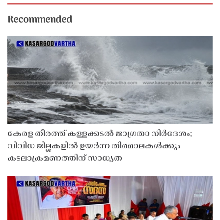
Recommended
കേരള തീരത്ത് കള്ളക്കടൽ ജാഗ്രതാ നിർദേശം;
വിവിധ ജില്ലകളിൽ ഉയർന്ന തിരമാലകൾക്കും
കടലാക്രമണത്തിന് സാധ്യത