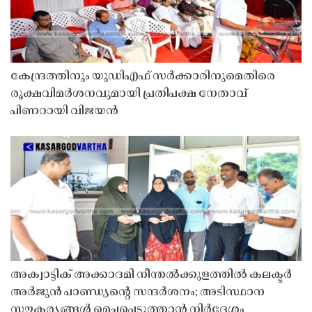
കേന്ദ്രത്തിനും യുഡിഎഫ് സർക്കാരിനുമെതിരെ
രൂക്ഷവിമർശനവുമായി പ്രതിപക്ഷ നേതാവ്
പിണറായി വിജയൻ
അക്വാട്ടിക് അക്കാദമി നീന്തൽക്കുളത്തിൽ കലക്ടർ
അർജുൻ പാണ്ഡ്യൻ്റെ സന്ദർശനം; അടിസ്ഥാന
സൗകര്യങ്ങൾ മെച്ചപ്പെടുത്താൻ നിർദേശം