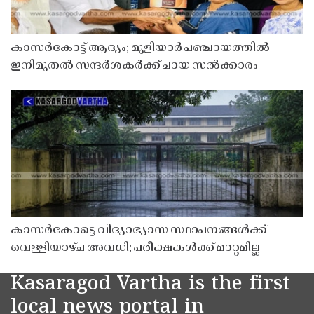
കാസർകോട്ട് ആദ്യം; മുളിയാർ പഞ്ചായത്തിൽ
ഇനിമുതൽ സന്ദർശകർക്ക് ചായ സൽക്കാരം
കാസർകോട്ടെ വിദ്യാഭ്യാസ സ്ഥാപനങ്ങൾക്ക്
വെള്ളിയാഴ്ച അവധി; പരീക്ഷകൾക്ക് മാറ്റമില്ല
Kasaragod Vartha is the first
local news portal in