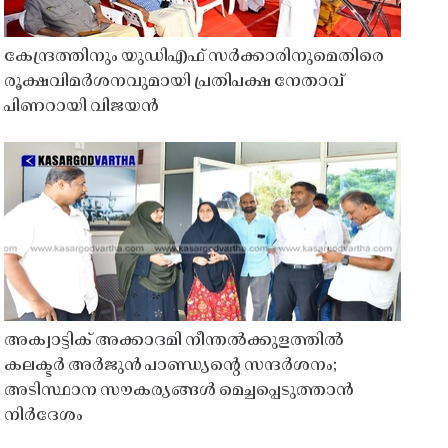
കേന്ദ്രത്തിനും യുഡിഎഫ് സർക്കാരിനുമെതിരെ
രൂക്ഷവിമർശനവുമായി പ്രതിപക്ഷ നേതാവ്
പിണറായി വിജയൻ
അക്വാട്ടിക് അക്കാദമി നീന്തൽക്കുളത്തിൽ
കലക്ടർ അർജുൻ പാണ്ഡ്യൻ്റെ സന്ദർശനം;
അടിസ്ഥാന സൗകര്യങ്ങൾ മെച്ചപ്പെടുത്താൻ
നിർദേശം