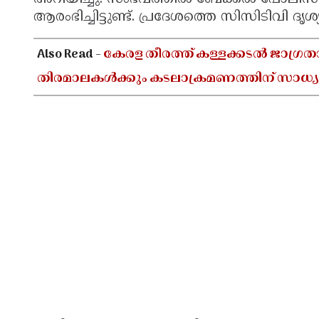
ആരംഭിച്ചിട്ടുണ്ട്. പ്രദേശത്തെ സിസിടിവി ദൃശ
Also Read -
കേരള തീരത്ത് കള്ളക്കടൽ ജാഗ്രത
തിരമാലകൾക്കും കടലാക്രമണത്തിന് സാധ്