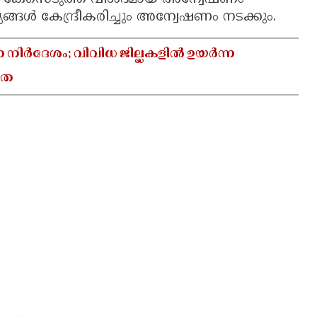
്യങ്ങൾ കേന്ദ്രീകരിച്ചും അന്വേഷണം നടക്കും.
ാ നിർദേശം; വിവിധ ജില്ലകളിൽ ഉയർന്ന
യത