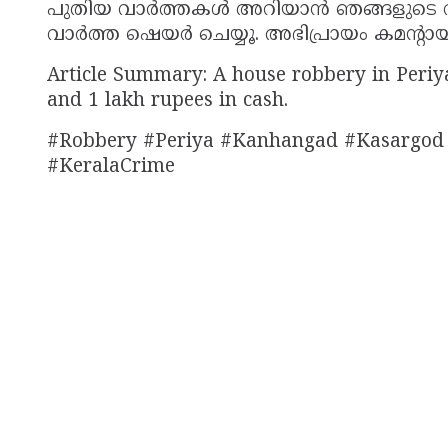
പുതിയ വാർത്തകൾ അറിയാൻ ഞങ്ങളുടെ വ
വാർത്ത ഷെയർ ചെയ്യൂ. അഭിപ്രായം കമന്റായി
Article Summary: A house robbery in Periya 
and 1 lakh rupees in cash.
#Robbery #Periya #Kanhangad #Kasargod
#KeralaCrime