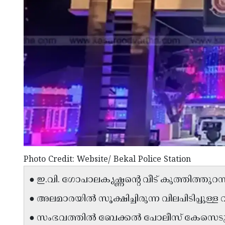
Photo Credit: Website/ Bekal Police Station
● ഇ.വി. ഗോപാലകൃഷ്ണന്റെ വീട് കുത്തിത്ത
● അലമാരയിൽ സൂക്ഷിച്ചിരുന്ന വിലപിടിപ്പുള്ള വ
● സംഭവത്തിൽ ബേക്കൽ പോലീസ് കേസെടുത