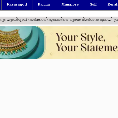
Kasaragod
Kannur
Manglore
Gulf
Keral