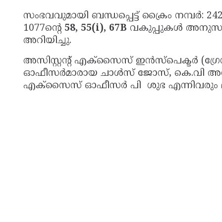
സംഭവവുമായി ബന്ധപ്പെട്ട് ക്രൈം നമ്പർ:
1077ൻ്റെ
58, 55(i), 67B
വകുപ്പുകൾ അനുസര
അറിയിച്ചു.
അസിസ്റ്റന്റ് എക്സൈസ് ഇൻസ്‌പെക്ടർ (ഗ
ഓഫീസർമാരായ ചാൾസ് ജോസ്, കെ.വി അന
എക്സൈസ് ഓഫീസർ പി ശുഭ എന്നിവരും മദ്യ