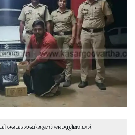
ി.വി വൈശാഖ് ആണ് അറസ്റ്റിലായത്.