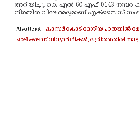
അറിയിച്ചു. കെ എൽ 60 എഫ് 0143 നമ്പർ ക
നിർമ്മിത വിദേശമദ്യമാണ് എക്സൈസ് സംഘം 
Also Read -
കാസർകോട് ദേശീയപാതയിൽ മേൽ
ചാടിക്കടന്ന് വിദ്യാർഥികൾ, ദുരിതത്തിൽ നാട്