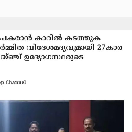
്യം പകരാൻ കാറിൽ കടത്തുക
 നിർമ്മിത വിദേശമദ്യവുമായി 27കാര
്ഞ്ച് ഉദ്യോഗസ്ഥരുടെ
p Channel