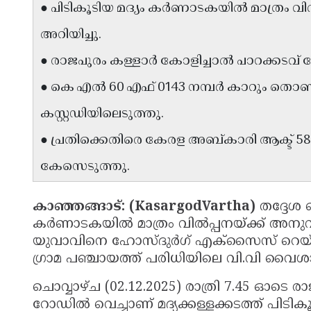
● പിടികൂടിയ മദ്യം കർണാടകയിൽ മാത്രം വി
അറിയിച്ചു.
​​​● രാജപുരം കള്ളാർ കോളിച്ചാൽ പാറക്കട
● കെ എൽ 60 എഫ് 0143 നമ്പർ കാറും ത
കസ്റ്റഡിയിലെടുത്തു.
● പ്രതിക്കെതിരെ കേരള അബ്കാരി ആക്ട് 58, 
കേസെടുത്തു.
കാഞ്ഞങ്ങാട്: (KasargodVartha)
തദ്ദേശ 
കർണാടകയിൽ മാത്രം വിൽപ്പനയ്ക്ക് അനുവദി
യുവാവിനെ ഹോസ്ദുർഗ് എക്സൈസ് റെയ്ഞ്ച്
ഗ്രാമ പഞ്ചായത്ത് പരിധിയിലെ വി.വി വൈശാ
ചൊവ്വാഴ്ച (02.12.2025) രാത്രി 7.45 ഓടെ
റോഡിൽ വെച്ചാണ് മദ്യക്കള്ളക്കടത്ത് പി