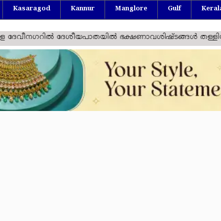
Kasaragod
Kannur
Manglore
Gulf
Keral