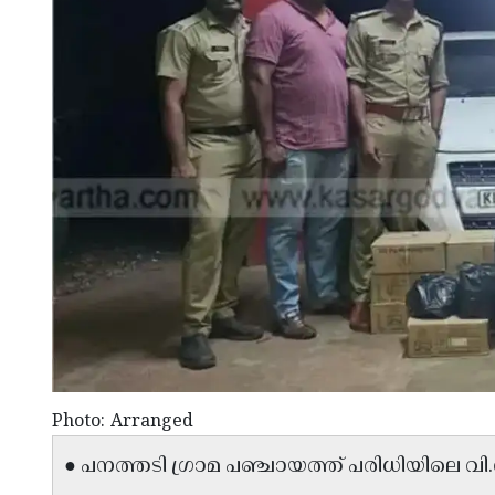
Photo: Arranged
● പനത്തടി ഗ്രാമ പഞ്ചായത്ത് പരിധിയിലെ വ