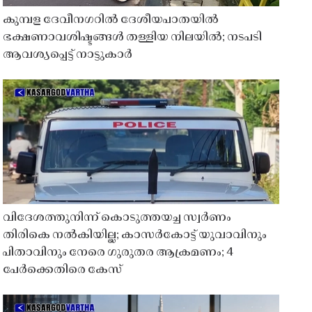
കുമ്പള ദേവീനഗറിൽ ദേശീയപാതയിൽ
ഭക്ഷണാവശിഷ്ടങ്ങൾ തള്ളിയ നിലയിൽ; നടപടി
ആവശ്യപ്പെട്ട് നാട്ടുകാർ
വിദേശത്തുനിന്ന് കൊടുത്തയച്ച സ്വർണം
തിരികെ നൽകിയില്ല; കാസർകോട്ട് യുവാവിനും
പിതാവിനും നേരെ ഗുരുതര ആക്രമണം; 4
പേർക്കെതിരെ കേസ്