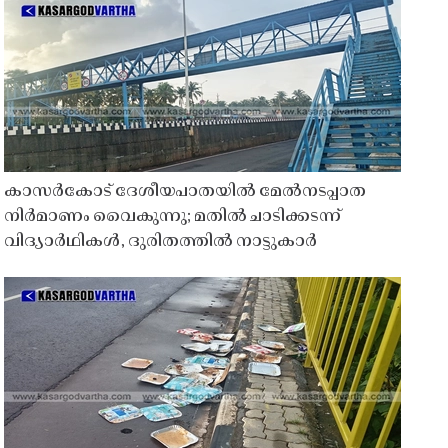
കാസർകോട് ദേശീയപാതയിൽ മേൽനടപ്പാത
നിർമാണം വൈകുന്നു; മതിൽ ചാടിക്കടന്ന്
വിദ്യാർഥികൾ, ദുരിതത്തിൽ നാട്ടുകാർ