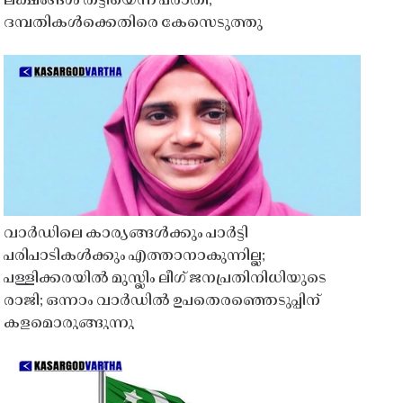
ലക്ഷങ്ങൾ തട്ടിയെന്ന പരാതി;
ദമ്പതികൾക്കെതിരെ കേസെടുത്തു
വാർഡിലെ കാര്യങ്ങൾക്കും പാർട്ടി
പരിപാടികൾക്കും എത്താനാകുന്നില്ല;
പള്ളിക്കരയിൽ മുസ്ലിം ലീഗ് ജനപ്രതിനിധിയുടെ
രാജി; ഒന്നാം വാർഡിൽ ഉപതെരഞ്ഞെടുപ്പിന്
കളമൊരുങ്ങുന്നു