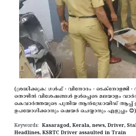
(ശ്രദ്ധിക്കുക: ഗൾഫ് - വിനോദം - ടെക്നോളജി - 
തൊഴിൽ വിശേഷങ്ങൾ ഉൾപ്പെടെ മലയാളം വാർ
കെവാർത്തയുടെ പുതിയ ആൻഡ്രോയിഡ് ആപ്പ് ഇവ
ഉപയോഗിക്കാനും ഷെയർ ചെയ്യാനും എളുപ്പം 😊)
Keywords:
Kasaragod, Kerala, news, Driver, Sta
Headlines, KSRTC Driver assaulted in Train