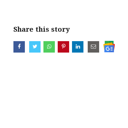
< !- START disable copy paste -->
Share this story