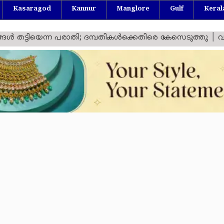
Kasaragod
Kannur
Manglore
Gulf
Keral