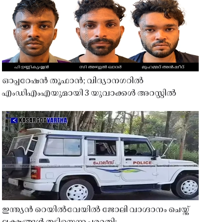
ഓപ്പറേഷൻ തൂഫാൻ; വിദ്യാനഗറിൽ
എംഡിഎംഎയുമായി 3 യുവാക്കൾ അറസ്റ്റിൽ
ഇന്ത്യൻ റെയിൽവേയിൽ ജോലി വാഗ്ദാനം ചെയ്ത്