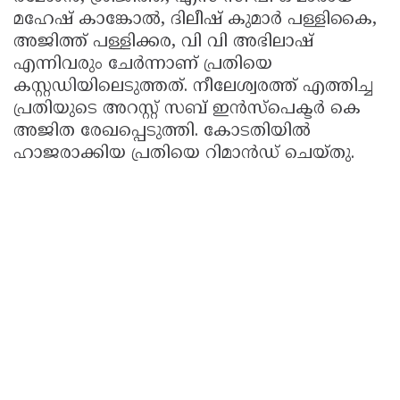
മഹേഷ് കാങ്കോൽ, ദിലീഷ് കുമാർ പള്ളികൈ,
അജിത്ത് പള്ളിക്കര, വി വി അഭിലാഷ്
എന്നിവരും ചേർന്നാണ് പ്രതിയെ
കസ്റ്റഡിയിലെടുത്തത്. നീലേശ്വരത്ത് എത്തിച്ച
പ്രതിയുടെ അറസ്റ്റ് സബ് ഇൻസ്പെക്ടർ കെ
അജിത രേഖപ്പെടുത്തി. കോടതിയിൽ
ഹാജരാക്കിയ പ്രതിയെ റിമാൻഡ് ചെയ്തു.