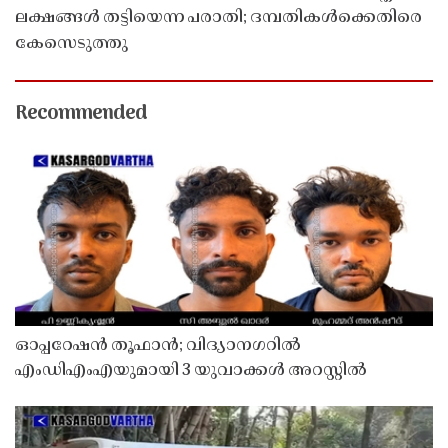
ലക്ഷങ്ങൾ തട്ടിയെന്ന പരാതി; ദമ്പതികൾക്കെതിരെ
കേസെടുത്തു
Recommended
ഓപ്പറേഷൻ തൂഫാൻ; വിദ്യാനഗറിൽ
എംഡിഎംഎയുമായി 3 യുവാക്കൾ അറസ്റ്റിൽ