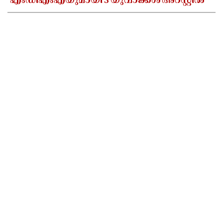
എംഡിഎംഎയുമായി 3 യുവാക്കൾ അറസ്റ്റിൽ