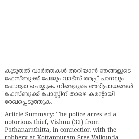
കൂടുതല്‍ വാർത്തകള്‍ അറിയാന്‍ ഞങ്ങളുടെ
ഫേസ്ബുക്ക് പേജും വാട്സ് ആപ്പ് ചാനലും
ഫോളോ ചെയ്യുക. നിങ്ങളുടെ അഭിപ്രായങ്ങൾ
ഫേസ്ബുക്ക് പോസ്റ്റിന് താഴെ കമൻ്റായി
രേഖപ്പെടുത്തുക.
Article Summary: The police arrested a
notorious thief, Vishnu (32) from
Pathanamthitta, in connection with the
robbery at Kottappuram Sree Vaikunda