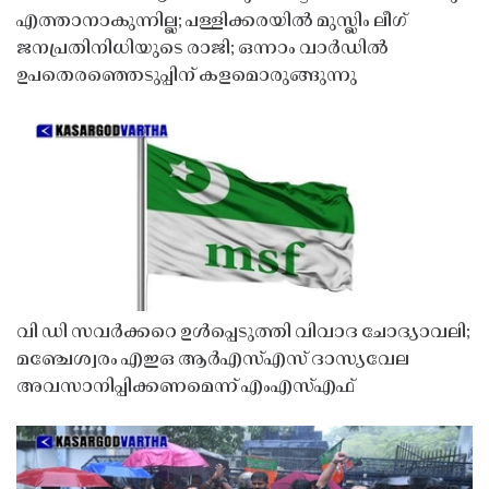
എത്താനാകുന്നില്ല; പള്ളിക്കരയിൽ മുസ്ലിം ലീഗ്
ജനപ്രതിനിധിയുടെ രാജി; ഒന്നാം വാർഡിൽ
ഉപതെരഞ്ഞെടുപ്പിന് കളമൊരുങ്ങുന്നു
വി ഡി സവർക്കറെ ഉൾപ്പെടുത്തി വിവാദ ചോദ്യാവലി;
മഞ്ചേശ്വരം എഇഒ ആർഎസ്എസ് ദാസ്യവേല
അവസാനിപ്പിക്കണമെന്ന് എംഎസ്എഫ്