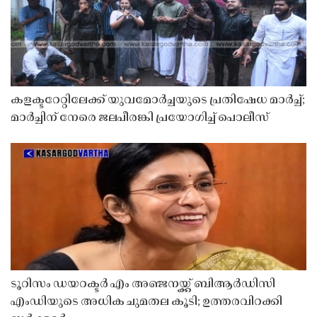
കളക്ടറേറ്റിലേക്ക് യുവമോർച്ചയുടെ പ്രതിഷേധ മാർച്ച്;
മാർച്ചിന് നേരെ ജലപീരങ്കി പ്രയോഗിച്ച് പൊലീസ്
ടൂറിസം ഡയറക്ടർ എം അഞ്ജനയ്ക്ക് ബിആർഡിസി
എംഡിയുടെ അധിക ചുമതല കൂടി; ഉത്തരവിറക്കി