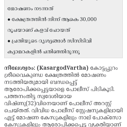
Updates
Assembly
മോഷണം നടന്നത്
Kerala
Polls
Local
Look
● ക്ഷേത്രത്തിൽ നിന്ന് ആകെ 30,000
Body
Back
രൂപയാണ് കളവ് പോയത്
Election
2025
● പ്രതിയുടെ ദൃശ്യങ്ങൾ സിസിടിവി
ക്യാമറകളിൽ പതിഞ്ഞിരുന്നു
നീലേശ്വരം: (KasargodVartha)
കോട്ടപ്പുറം
ശ്രീവൈകുണ്ഡ ക്ഷേത്രത്തിൽ മോഷണം
നടത്തിയതുമായി ബന്ധപ്പെട്ട്
ആരോപിക്കപ്പെട്ടയാളെ പോലീസ് പിടികൂടി.
പത്തനംതിട്ട സ്വദേശിയായ
വിഷ്ണു(32)വിനെയാണ് പോലീസ് അറസ്റ്റ്
ചെയ്തത്. വിവിധ പോലീസ് സ്റ്റേഷനുകളിലായി
എട്ട് മോഷണ കേസുകളിലും നാല് പോക്സോ
കേസുകളിലും ആരോപിക്കപ്പെട്ട വ്യക്തിയാണ്