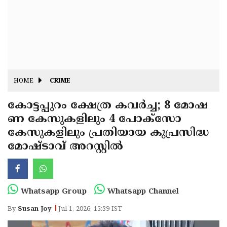
Fitr
May
Day
Eid
Al
Independence
Ad'ha
Day
Onam
HOME
CRIME
J&K
State
കോട്ടപ്പുറം ക്ഷേത്ര കവർച്ച; 8 മോഷ
Haryana
ണ കേസുകളിലും 4 പോക്സോ
Assembly
State
Diwali
കേസുകളിലും പ്രതിയായ കുപ്രസിദ്ധ
Elections
Assembly
Christmas
മോഷ്ടാവ് അറസ്റ്റിൽ
Elections
New-
Year
Republic
Whatsapp Group
Whatsapp Channel
Day
Budget
By
Susan Joy
Jul 1, 2026, 15:39 IST
Delhi