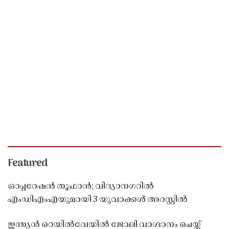
Featured
ഓപ്പറേഷൻ തൂഫാൻ; വിദ്യാനഗറിൽ
എംഡിഎംഎയുമായി 3 യുവാക്കൾ അറസ്റ്റിൽ
ഇന്ത്യൻ റെയിൽവേയിൽ ജോലി വാഗ്ദാനം ചെയ്ത്