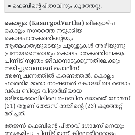
● ഫെബിന്റെ പിതാവിനും കുത്തേറ്റു.
Updates
Assembly
Kerala
Polls
Local
Look
കൊല്ലം: (KasargodVartha)
തിങ്കളാഴ്ച
Body
Back
കൊല്ലം നഗരത്തെ നടുക്കിയ
കൊലപാതകത്തിന്റെയും
Election
2025
ആത്മഹത്യയുടെയും ചുരുളുകൾ അഴിയുന്നു.
പ്രണയനൈരാശ്യം കൊലപാതകത്തിലേക്കും
പിന്നീട് സ്വന്തം ജീവനൊടുക്കുന്നതിലേക്കും
നയിച്ചുവെന്നാണ് പൊലീസ്
അന്വേഷണത്തിൽ കണ്ടെത്തൽ. കൊല്ലം
ഫാത്തിമ മാതാ നാഷണൽ കോളജിലെ രണ്ടാം
വർഷ ബിരുദ വിദ്യാർഥിയായ
ഉളിയക്കോവിലിലെ ഫെബിൻ ജോർജ് ഗോമസ്
(21) ആണ് തേജസ് രാജിന്റെ (23) കുത്തേറ്റ്
മരിച്ചത്.
തേജസ് ഫെബിന്റെ പിതാവ് ഗോമസിനെയും
ആക്രമിച്ചു. പിന്നീട് മൂന്ന് കിലോമീറ്ററോളം