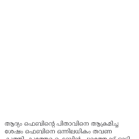
ആദ്യം ഫെബിന്റെ പിതാവിനെ ആക്രമിച്ച
ശേഷം ഫെബിനെ ഒന്നിലധികം തവണ