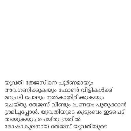
യുവതി തേജസിനെ പൂർണമായും
അവഗണിക്കുകയും ഫോൺ വിളികൾക്ക്
മറുപടി പോലും നൽകാതിരിക്കുകയും
ചെയ്തു. തേജസ് വീണ്ടും പ്രണയം പുതുക്കാൻ
ശ്രമിച്ചപ്പോൾ, യുവതിയുടെ കുടുംബം ഇടപെട്ട്
തടയുകയും ചെയ്തു. ഇതിൽ
രോഷാകുലനായ തേജസ് യുവതിയുടെ