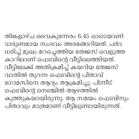
തിങ്കളാഴ്ച വൈകുന്നേരം 6.45 ഓടെയാണ്
ദാരുണമായ സംഭവം അരങ്ങേറിയത്. പർദ
ധരിച്ച് മുഖം മറച്ചെത്തിയ തേജസ് വെളുത്ത
കാറിലാണ് ഫെബിന്റെ വീട്ടിലെത്തിയത്.
വീട്ടിലേക്ക് അതിക്രമിച്ച് കയറിയ തേജസ്
വാതിൽ തുറന്ന ഫെബിന്റെ പിതാവ്
ഗോമസിനെ ആദ്യം ആക്രമിച്ചു. പിന്നീട്
ഫെബിന്റെ നെഞ്ചിൽ ആഴത്തിൽ
കുത്തുകയായിരുന്നു. ആ സമയം ഫെബിനും
പിതാവും മാത്രമാണ് വീട്ടിലുണ്ടായിരുന്നത്.