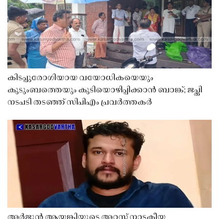
കിടപ്പുരോഗിയായ വയോധികയെയും
കുടുംബത്തെയും കുടിയൊഴിപ്പിക്കാൻ ബാങ്ക്; ജപ്തി
നടപടി തടഞ്ഞ് സിപിഎം പ്രവർത്തകർ
അർജുൻ ആയങ്കിയുടെ അറസ്റ്റ് നാടകീയ