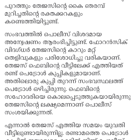
പുറത്തും തേജസിന്റെ കൈ ഞരമ്പ്
മുറിച്ചതിന്റെ രക്തക്കറകളും
കണ്ടെത്തിയിട്ടുണ്ട്.
സംഭവത്തിൽ പൊലീസ് വിശദമായ
അന്വേഷണം ആരംഭിച്ചിട്ടുണ്ട്. ഫോറൻസിക്
വിദഗ്ധർ തേജസിന്റെ കാറും മറ്റ്
തെളിവുകളും പരിശോധിച്ചു വരികയാണ്.
തേജസ് ഫെബിന്റെ വീട്ടിലേക്ക് എത്തിയത്
രണ്ട് പെട്രോൾ കുപ്പികളുമായാണ്.
അതിലൊരു കുപ്പി തുറന്ന് സംഭവസ്ഥലത്ത്
പെട്രോൾ ഒഴിച്ചിരുന്നു. ഫെബിന്റെ
സഹോദരിയെ കൊലപ്പെടുത്തുകയായിരുന്നു
തേജസിന്റെ ലക്ഷ്യമെന്നാണ് പൊലീസ്
സംശയിക്കുന്നത്.
എന്നാൽ തേജസ് എത്തിയ സമയം യുവതി
വീട്ടിലുണ്ടായിരുന്നില്ല. രണ്ടാമത്തെ പെട്രോൾ