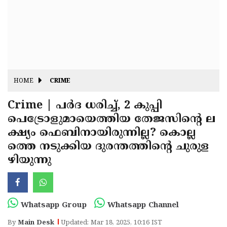
Fitr
May
Day
Eid
Al
Independence
Ad'ha
Day
Onam
HOME
CRIME
J&K
State
Crime | പർദ ധരിച്ച്, 2 കുപ്പി
Haryana
പെട്രോളുമായെത്തിയ തേജസിന്റെ ല
Assembly
State
Diwali
ക്ഷ്യം ഫെബിനായിരുന്നില്ല? കൊല്ല
Elections
Assembly
Christmas
ത്തെ നടുക്കിയ ദുരന്തത്തിന്റെ ചുരുള
Elections
ഴിയുന്നു
New-
Year
Republic
Day
Budget
Whatsapp Group
Whatsapp Channel
Delhi
By
Main Desk
Updated: Mar 18, 2025, 10:16 IST