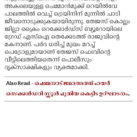
അകലെയുള്ള ചെമ്മാൻമുക്ക് റെയിൽവേ
പാലത്തിൽ വെച്ച് ട്രെയിനിന് മുന്നിൽ ചാടി
ജീവനൊടുക്കുകയായിരുന്നു. തേജസ് കൊല്ലം
ജില്ലാ ക്രൈം റെക്കോർഡ്സ് ബ്യൂറോയിലെ
ഗ്രേഡ് എസ്ഐ തെക്കേടത്ത് രാജുവിന്റെ
മകനാണ്. പർദ ധരിച്ച് മുഖം മറച്ച്
പെട്രോളുമായാണ് തേജസ് ഫെബിന്റെ
വീട്ടിലെത്തിയതെന്ന് പൊലീസും
ദൃക്‌സാക്ഷികളും വ്യക്തമാക്കി.
Also Read -
ചെമ്മനാട് ജമാഅത്ത് ഹയർ
സെക്കൻഡറി സ്കൂൾ പുതിയ കെട്ടിട ഉദ്ഘാടനം
ഓഗസ്റ്റ് 10-ന്; മന്ത്രി അഡ്വ. എൻ ഷംസുദ്ദീൻ
നിർവഹിക്കും