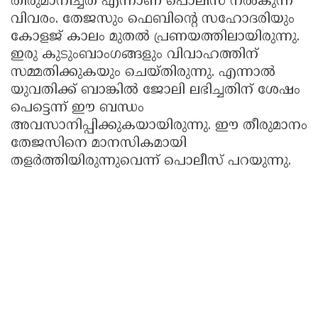
തീരുമാനിച്ചത് എന്നാണ് പൊലീസ് നൽകുന്ന
വിവരം. തേജസും ഫെബിന്റെ സഹോദരിയും
കോളജ് കാലം മുതൽ പ്രണയത്തിലായിരുന്നു.
ഇരു കുടുംബാംഗങ്ങളും വിവാഹത്തിന്
സമ്മതിക്കുകയും ചെയ്തിരുന്നു. എന്നാൽ
യുവതിക്ക് ബാങ്കിൽ ജോലി ലഭിച്ചതിന് ശേഷം
പെട്ടെന്ന് ഈ ബന്ധം
അവസാനിപ്പിക്കുകയായിരുന്നു. ഈ തീരുമാനം
തേജസിനെ മാനസികമായി
തളർത്തിയിരുന്നുവെന്ന് പൊലീസ് പറയുന്നു.