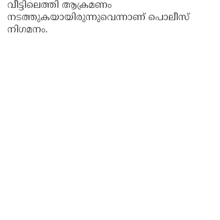
വീട്ടിലെത്തി ആക്രമണം
നടത്തുകയായിരുന്നുവെന്നാണ് പൊലീസ്
നിഗമനം.