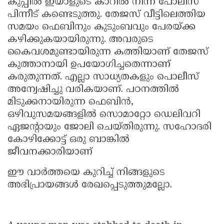
കുപ്പിൽ ഇയാളുടെ കാറിൽ നിന്ന് പോലീസ്
പിന്നീട് കണ്ടെടുത്തു. തേജസ് വീട്ടിലെത്തിയ
സമയം ഫെബിനും കുടുംബവും പേരയ്ക്ക
കഴിക്കുകയായിരുന്നു. അവരുടെ
കൈവശമുണ്ടായിരുന്ന കത്തിയാണ് തേജസ്
കുത്താനായി ഉപയോഗിച്ചതെന്നാണ്
കരുതുന്നത്. എല്ലാ സാധ്യതകളും പൊലീസ്
അന്വേഷിച്ചു വരികയാണ്. പഠനത്തിൽ
മിടുക്കനായിരുന്ന ഫെബിൻ,
ഒഴിവുസമയങ്ങളിൽ സൊമാറ്റോ ഡെലിവറി
ഏജന്റായും ജോലി ചെയ്തിരുന്നു. സഹോദരി
കോഴിക്കോട്ട് ഒരു ബാങ്കിൽ
ജീവനക്കാരിയാണ്
ഈ വാർത്തയെ കുറിച്ച് നിങ്ങളുടെ
അഭിപ്രായങ്ങൾ രേഖപ്പെടുത്തുമല്ലോ.