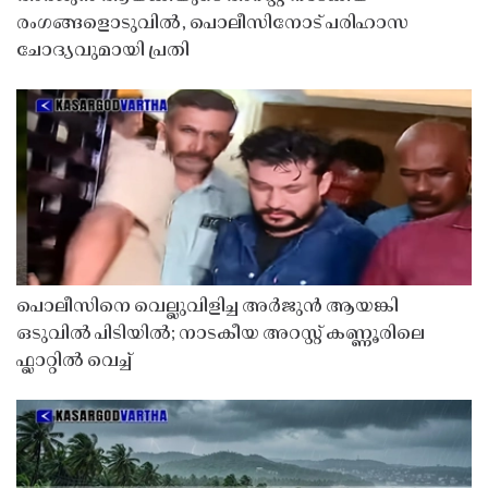
രംഗങ്ങളൊടുവിൽ, പൊലീസിനോട് പരിഹാസ
ചോദ്യവുമായി പ്രതി
പൊലീസിനെ വെല്ലുവിളിച്ച അർജുൻ ആയങ്കി
ഒടുവിൽ പിടിയിൽ; നാടകീയ അറസ്റ്റ് കണ്ണൂരിലെ
ഫ്ലാറ്റിൽ വെച്ച്