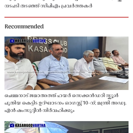
നടപടി തടഞ്ഞ് സിപിഎം പ്രവർത്തകർ
Recommended
ചെമ്മനാട് ജമാഅത്ത് ഹയർ സെക്കൻഡറി സ്കൂൾ
പുതിയ കെട്ടിട ഉദ്ഘാടനം ഓഗസ്റ്റ് 10-ന്; മന്ത്രി അഡ്വ.
എൻ ഷംസുദ്ദീൻ നിർവഹിക്കും