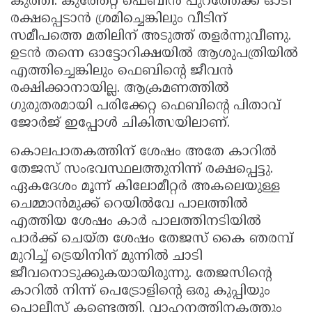
കുത്തി. കുത്തേറ്റ ഫെബിൻ പുറത്തേക്ക് ഓടി
രക്ഷപ്പെടാൻ ശ്രമിച്ചെങ്കിലും വീടിന്
സമീപത്തെ മതിലിന് അടുത്ത് തളർന്നുവീണു.
ഉടൻ തന്നെ ഓട്ടോറിക്ഷയിൽ ആശുപത്രിയിൽ
എത്തിച്ചെങ്കിലും ഫെബിന്റെ ജീവൻ
രക്ഷിക്കാനായില്ല. ആക്രമണത്തിൽ
ഗുരുതരമായി പരിക്കേറ്റ ഫെബിന്റെ പിതാവ്
ജോർജ് ഇപ്പോൾ ചികിത്സയിലാണ്.
കൊലപാതകത്തിന് ശേഷം അതേ കാറിൽ
തേജസ് സംഭവസ്ഥലത്തുനിന്ന് രക്ഷപ്പെട്ടു.
ഏകദേശം മൂന്ന് കിലോമീറ്റർ അകലെയുള്ള
ചെമ്മാൻമുക്ക് റെയിൽവേ പാലത്തിൽ
എത്തിയ ശേഷം കാർ പാലത്തിനടിയിൽ
പാർക്ക് ചെയ്ത ശേഷം തേജസ് കൈ ഞരമ്പ്
മുറിച്ച് ട്രെയിനിന് മുന്നിൽ ചാടി
ജീവനൊടുക്കുകയായിരുന്നു. തേജസിന്റെ
കാറിൽ നിന്ന് പെട്രോളിന്റെ ഒരു കുപ്പിയും
പൊലീസ് കണ്ടെത്തി. വാഹനത്തിനകത്തും