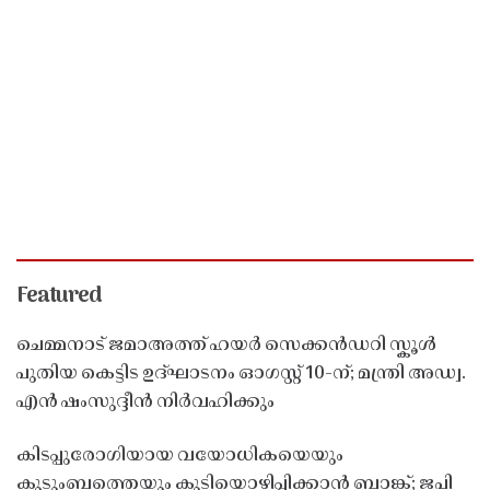
Featured
ചെമ്മനാട് ജമാഅത്ത് ഹയർ സെക്കൻഡറി സ്കൂൾ
പുതിയ കെട്ടിട ഉദ്ഘാടനം ഓഗസ്റ്റ് 10-ന്; മന്ത്രി അഡ്വ.
എൻ ഷംസുദ്ദീൻ നിർവഹിക്കും
കിടപ്പുരോഗിയായ വയോധികയെയും
കുടുംബത്തെയും കുടിയൊഴിപ്പിക്കാൻ ബാങ്ക്; ജപ്തി