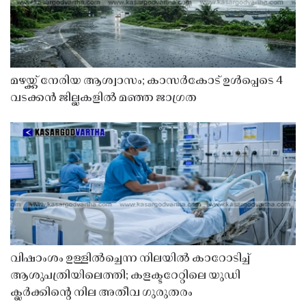
മഴയ്ക്ക് നേരിയ ആശ്വാസം; കാസർകോട് ഉൾപ്പെടെ 4
വടക്കൻ ജില്ലകളിൽ മഞ്ഞ ജാഗ്രത
വിഷാംശം ഉള്ളിൽച്ചെന്ന നിലയിൽ കാറോടിച്ച്
ആശുപത്രിയിലെത്തി; കളക്ടറേറ്റിലെ യുഡി
ക്ലർക്കിൻ്റെ നില അതീവ ഗുരുതരം