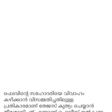
ഫെബിന്റെ സഹോദരിയെ വിവാഹം
കഴിക്കാൻ വിസമ്മതിച്ചതിലുള്ള
പ്രതികാരമാണ് തേജസ് കൃത്യം ചെയ്യാൻ