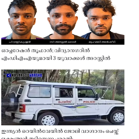
ഓപ്പറേഷൻ തൂഫാൻ; വിദ്യാനഗറിൽ
എംഡിഎംഎയുമായി 3 യുവാക്കൾ അറസ്റ്റിൽ
ഇന്ത്യൻ റെയിൽവേയിൽ ജോലി വാഗ്ദാനം ചെയ്ത്