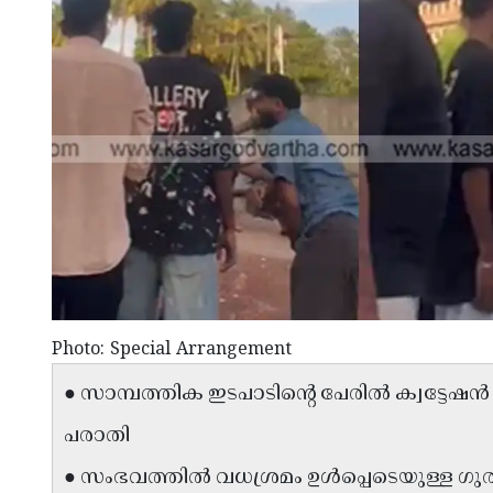
Photo: Special Arrangement
● സാമ്പത്തിക ഇടപാടിന്റെ പേരിൽ ക്വട്ട
പരാതി
● സംഭവത്തിൽ വധശ്രമം ഉൾപ്പെടെയുള്ള ഗു