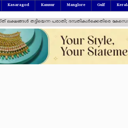
Kasaragod
Kannur
Manglore
Gulf
Keral