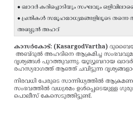
● ഖാദർ കരിപ്പൊടിയും സംഘവും ഒളിവിലാണ
● പ്രതികൾ സമൂഹമാധ്യമങ്ങളിലൂടെ തന്നെ അപക
അബ്ദുൽ അഹദ്
കാസർകോട്: (KasargodVartha)
ദുബൈയി
അബ്ദുൽ അഹദിനെ ആക്രമിച്ച സംഭവവുമായ
ദൃശ്യങ്ങൾ പുറത്തുവന്നു. യൂട്യൂബറായ ഖ
രഹസ്യഭാഗത്ത് ആഞ്ഞ് ചവിട്ടുന്ന ദൃശ്യങ്ങള
നിരവധി പേരുടെ സാന്നിധ്യത്തിൽ ആക്രമണം 
സംഭവത്തിൽ വധശ്രമം ഉൾപ്പെടെയുള്ള ഗുരു
പൊലീസ് കേസെടുത്തിട്ടുണ്ട്.