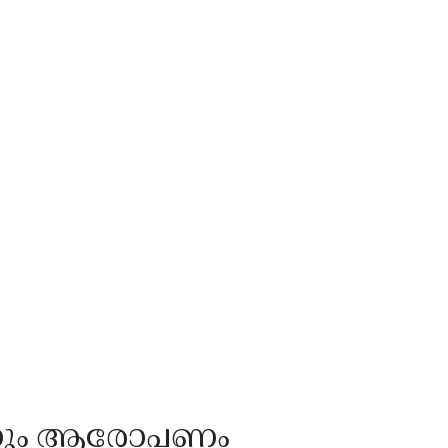
്നും ആരോപണം