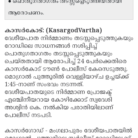
● പൊതുഗതാഗതം തടസ്സപ്പെടുത്തിയതായി
Updates
Assembly
Kerala
ആരോപണം.
Polls
Local
Look
Body
Back
കാസർകോട്: (KasargodVartha)
ദേശീയപാത നിർമ്മാണം തടസ്സപ്പെടുത്തുകയും
Election
2025
റോഡിലെ സാധനങ്ങൾ നശിപ്പിച്ച്
പൊതുഗതാഗതം തടസ്സപ്പെടുത്തുകയും
ചെയ്തതായി ആരോപിച്ച് 24 പേർക്കെതിരെ
കാസർകോട് ടൗൺ പോലീസ് കേസെടുത്തു.
മൊഗ്രാൽ പുത്തൂരിൽ വെള്ളിയാഴ്ച ഉച്ചയ്ക്ക്
1:45-നാണ് സംഭവം നടന്നത്.
ദേശീയപാതയുടെ നിർമ്മാണ പ്രോജക്ട്
എഞ്ചിനീയറായ കോഴിക്കോട് സ്വദേശി
അശ്വിൻ കെ. നൽകിയ പരാതിയിലാണ്
പോലീസ് നടപടി.
കാസർഗോഡ് - മംഗലാപുരം ദേശീയപാതയിൽ