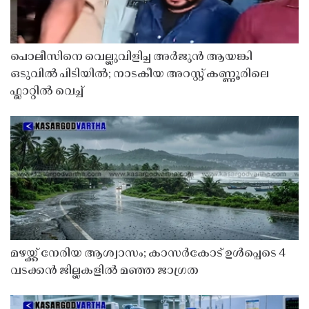
പൊലീസിനെ വെല്ലുവിളിച്ച അർജുൻ ആയങ്കി
ഒടുവിൽ പിടിയിൽ; നാടകീയ അറസ്റ്റ് കണ്ണൂരിലെ
ഫ്ലാറ്റിൽ വെച്ച്
മഴയ്ക്ക് നേരിയ ആശ്വാസം; കാസർകോട് ഉൾപ്പെടെ 4
വടക്കൻ ജില്ലകളിൽ മഞ്ഞ ജാഗ്രത