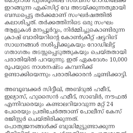
മൊഗ്രാൽ പുത്തൂരിലെ സർവീസ് റോഡിലേക്ക്
ഇറങ്ങുന്ന എക്സിറ്റ് വേ അടയ്ക്കുന്നതുമായി
ബന്ധപ്പെട്ട തർക്കമാണ് സംഘർഷത്തിൽ
കലാശിച്ചത്. തർക്കത്തിനിടെ ഒരു സംഘം
ആളുകൾ മനപ്പൂർവ്വം, നിർമ്മിച്ചുകൊണ്ടിരുന്ന
ക്രാഷ് ബാരിയറിന്റെ കോൺക്രീറ്റ് ഷട്ടറിങ്
സാധനങ്ങൾ നശിപ്പിക്കുകയും റോഡിലിട്ട്
ഗതാഗതം തടസ്സപ്പെടുത്തുകയും ചെയ്തതായി
പരാതിയിൽ പറയുന്നു. ഇത് ഏകദേശം 10,000
രൂപയുടെ നാശനഷ്ടം കമ്പനിക്ക്
ഉണ്ടാക്കിയെന്നും പരാതിക്കാരൻ ചൂണ്ടിക്കാട്ടി.
അബൂബക്കർ സിദ്ദീഖ്, അബ്ദുൽ ഹമീദ്,
ഇല്യാസ്, ഹുസൈൻ ഹമീദ്, സാബിർ, നൗഫൽ
എന്നിവരെയും കണ്ടാലറിയാവുന്ന മറ്റ് 24
പേരെയും പ്രതിചേർത്താണ് പോലീസ് കേസ്
രജിസ്റ്റർ ചെയ്തിരിക്കുന്നത്.
പൊതുജനങ്ങൾക്ക് ബുദ്ധിമുട്ടുണ്ടാക്കുന്ന