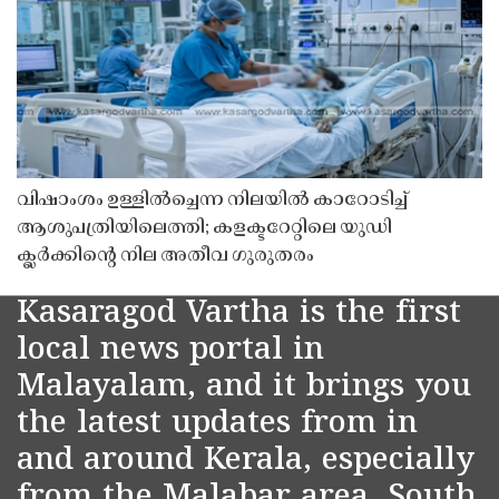
വിഷാംശം ഉള്ളിൽച്ചെന്ന നിലയിൽ കാറോടിച്ച്
ആശുപത്രിയിലെത്തി; കളക്ടറേറ്റിലെ യുഡി
ക്ലർക്കിൻ്റെ നില അതീവ ഗുരുതരം
Kasaragod Vartha is the first
local news portal in
Malayalam, and it brings you
the latest updates from in
and around Kerala, especially
from the Malabar area, South