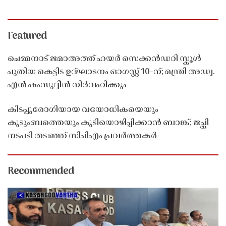
Featured
ചെമ്മനാട് ജമാഅത്ത് ഹയർ സെക്കൻഡറി സ്കൂൾ
പുതിയ കെട്ടിട ഉദ്ഘാടനം ഓഗസ്റ്റ് 10-ന്; മന്ത്രി അഡ്വ.
എൻ ഷംസുദ്ദീൻ നിർവഹിക്കും
കിടപ്പുരോഗിയായ വയോധികയെയും
കുടുംബത്തെയും കുടിയൊഴിപ്പിക്കാൻ ബാങ്ക്; ജപ്തി
നടപടി തടഞ്ഞ് സിപിഎം പ്രവർത്തകർ
Recommended