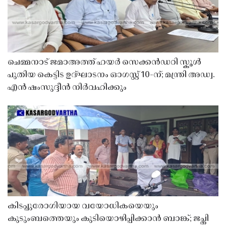
ചെമ്മനാട് ജമാഅത്ത് ഹയർ സെക്കൻഡറി സ്കൂൾ
പുതിയ കെട്ടിട ഉദ്ഘാടനം ഓഗസ്റ്റ് 10-ന്; മന്ത്രി അഡ്വ.
എൻ ഷംസുദ്ദീൻ നിർവഹിക്കും
കിടപ്പുരോഗിയായ വയോധികയെയും
കുടുംബത്തെയും കുടിയൊഴിപ്പിക്കാൻ ബാങ്ക്; ജപ്തി