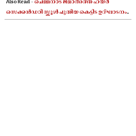
Also Read -
ചെമ്മനാട് ജമാഅത്ത് ഹയർ
സെക്കൻഡറി സ്കൂൾ പുതിയ കെട്ടിട ഉദ്ഘാടനം
ഓഗസ്റ്റ് 10-ന്; മന്ത്രി അഡ്വ. എൻ ഷംസുദ്ദീൻ
നിർവഹിക്കും