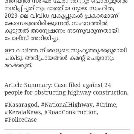
രീതിയിൽ സംഘം ചേർന്നതിനും പൊതുമുതൽ
നശിപ്പിച്ചതിനും ഭാരതീയ ന്യായ സംഹിത,
2023-ലെ വിവിധ വകുപ്പുകൾ പ്രകാരമാണ്
കേസെടുത്തിരിക്കുന്നത്. സംഭവത്തിൽ
കൂടുതൽ അന്വേഷണം നടന്നുവരുന്നതായി
പോലീസ് അറിയിച്ചു.
ഈ വാർത്ത നിങ്ങളുടെ സുഹൃത്തുക്കളുമായി
പങ്കിടൂ. അഭിപ്രായങ്ങൾ കമന്റ് ചെയ്യാനും
മറക്കരുത്.
Article Summary: Case filed against 24
people for obstructing highway construction.
#Kasaragod, #NationalHighway, #Crime,
#KeralaNews, #RoadConstruction,
#PoliceCase