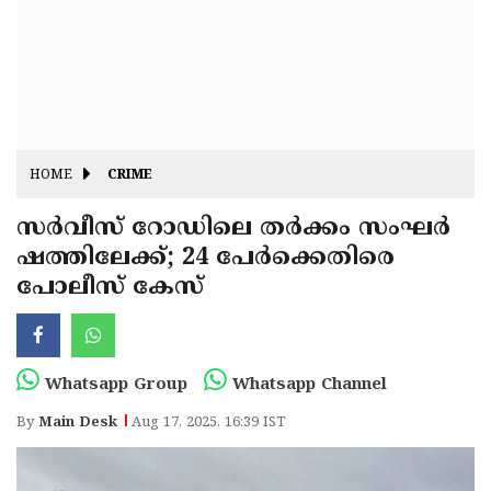
Fitr
May
Day
Eid
Al
Independence
Ad'ha
Day
Onam
HOME
CRIME
J&K
State
സർവീസ് റോഡിലെ തർക്കം സംഘർ
Haryana
ഷത്തിലേക്ക്; 24 പേർക്കെതിരെ
Assembly
State
Diwali
പോലീസ് കേസ്
Elections
Assembly
Christmas
Elections
New-
Year
Republic
Whatsapp Group
Whatsapp Channel
Day
Budget
By
Main Desk
Aug 17, 2025, 16:39 IST
Delhi