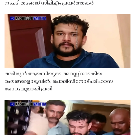
നടപടി തടഞ്ഞ് സിപിഎം പ്രവർത്തകർ
അർജുൻ ആയങ്കിയുടെ അറസ്റ്റ് നാടകീയ
രംഗങ്ങളൊടുവിൽ, പൊലീസിനോട് പരിഹാസ
ചോദ്യവുമായി പ്രതി