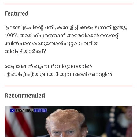
Featured
'ഫ്രണ്ട്' ട്രംപിന്റെ ചതി, കബളിപ്പിക്കപ്പെടുന്നത് ഇന്ത്യ;
100% താരിഫ് ചുമത്താൻ അമേരിക്കൻ സെനറ്റ്
ബിൽ പാസാക്കുമ്പോൾ ഏറ്റവും വലിയ
തിരിച്ചടിയാർക്ക്?
ഓപ്പറേഷൻ തൂഫാൻ; വിദ്യാനഗറിൽ
എംഡിഎംഎയുമായി 3 യുവാക്കൾ അറസ്റ്റിൽ
Recommended