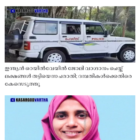
ഇന്ത്യൻ റെയിൽവേയിൽ ജോലി വാഗ്ദാനം ചെയ്ത്
ലക്ഷങ്ങൾ തട്ടിയെന്ന പരാതി; ദമ്പതികൾക്കെതിരെ
കേസെടുത്തു