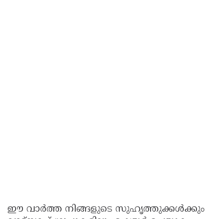
ഈ വാർത്ത നിങ്ങളുടെ സുഹൃത്തുക്കൾക്കും