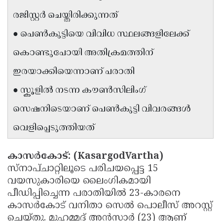
Updates
Assembly
രജിസ്റ്റർ ചെയ്തിരിക്കുന്നത്
Kerala
Polls
Local
Look
● പെൺകുട്ടിയെ വിവിധ സ്ഥലങ്ങളിലേക്ക്
Body
Back
കൊണ്ടുപോയി അതിക്രമത്തിന്
Election
2025
ഇരയാക്കിയെന്നാണ് പരാതി
● സ്കൂളിൽ നടന്ന കൗൺസിലിംഗ്
സെഷനിടെയാണ് പെൺകുട്ടി വിവരങ്ങൾ
വെളിപ്പെടുത്തിയത്
കാസർകോട്: (KasargodVartha)
സ്നാപ്ചാറ്റിലൂടെ പരിചയപ്പെട്ട 15
വയസുകാരിയെ ലൈംഗികമായി
പീഡിപ്പിച്ചെന്ന പരാതിയിൽ 23-കാരനെ
കാസർകോട് വനിതാ സെൽ പൊലീസ് അറസ്റ്റ്
ചെയ്തു. മുഹമ്മദ് അൻസാർ (23) ആണ്