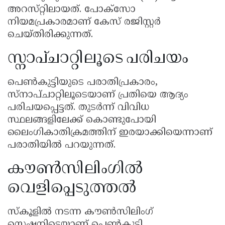
അറസ്‌റ്റിലായത്. പോക്സോ
നിയമപ്രകാരമാണ് കേസ് രജിസ്റ്റർ
ചെയ്തിരിക്കുന്നത്.
സ്നാപ്ചാറ്റിലൂടെ പരിചയം
പെൺകുട്ടിയുടെ പരാതിപ്രകാരം,
സ്നാപ്ചാറ്റിലൂടെയാണ് പ്രതിയെ ആദ്യം
പരിചയപ്പെട്ടത്. തുടർന്ന് വിവിധ
സ്ഥലങ്ങളിലേക്ക് കൊണ്ടുപോയി
ലൈംഗികാതിക്രമത്തിന് ഇരയാക്കിയെന്നാണ്
പരാതിയിൽ പറയുന്നത്.
കൗൺസിലിംഗിൽ
വെളിപ്പെടുത്തൽ
സ്കൂളിൽ നടന്ന കൗൺസിലിംഗ്
സെഷനിടെയാണ് പെൺകുട്ടി