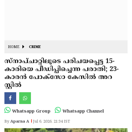
Fitr
May
Day
Eid
Al
Independence
Ad'ha
Day
Onam
HOME
CRIME
J&K
State
സ്നാപ്ചാറ്റിലൂടെ പരിചയപ്പെട്ട 15-
Haryana
കാരിയെ പീഡിപ്പിച്ചെന്ന പരാതി; 23-
Assembly
State
Diwali
കാരൻ പോക്സോ കേസിൽ അറ
Elections
Assembly
Christmas
സ്റ്റിൽ
Elections
New-
Year
Republic
Whatsapp Group
Whatsapp Channel
Day
Budget
By
Aparna A
Jul 6, 2026, 21:34 IST
Delhi