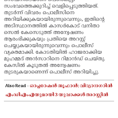
സംഭവത്തെക്കുറിച്ച് വെളിപ്പെടുത്തിയത്.
തുടർന്ന് വിവരം പൊലീസിനെ
അറിയിക്കുകയായിരുന്നുവെന്നും, ഇതിൻ്റെ
അടിസ്ഥാനത്തിൽ കാസർകോട് വനിതാ
സെൽ കേസെടുത്ത് അന്വേഷണം
ആരംഭിക്കുകയും പ്രതിയെ അറസ്റ്റ്
ചെയ്യുകയായിരുന്നുവെന്നും പൊലീസ്
വ്യക്തമാക്കി. കോടതിയിൽ ഹാജരാക്കിയ
മുഹമ്മദ് അൻസാറിനെ റിമാൻഡ് ചെയ്തു.
കേസിൽ കൂടുതൽ അന്വേഷണം
തുടരുകയാണെന്ന് പൊലീസ് അറിയിച്ചു.
Also Read -
ഓപ്പറേഷൻ തൂഫാൻ; വിദ്യാനഗറിൽ
എംഡിഎംഎയുമായി 3 യുവാക്കൾ അറസ്റ്റിൽ