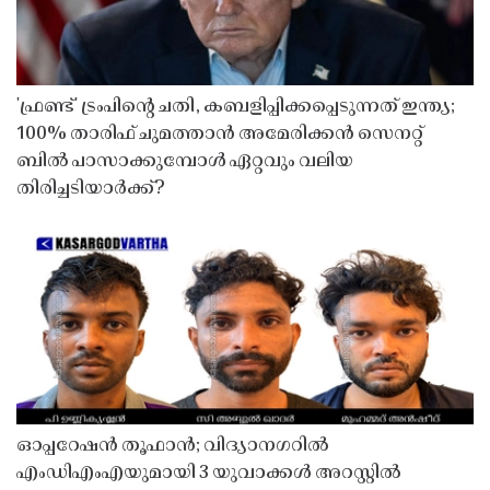
'ഫ്രണ്ട്' ട്രംപിന്റെ ചതി, കബളിപ്പിക്കപ്പെടുന്നത് ഇന്ത്യ;
100% താരിഫ് ചുമത്താൻ അമേരിക്കൻ സെനറ്റ്
ബിൽ പാസാക്കുമ്പോൾ ഏറ്റവും വലിയ
തിരിച്ചടിയാർക്ക്?
ഓപ്പറേഷൻ തൂഫാൻ; വിദ്യാനഗറിൽ
എംഡിഎംഎയുമായി 3 യുവാക്കൾ അറസ്റ്റിൽ