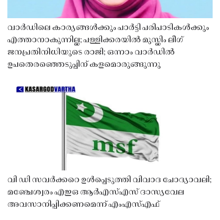
വാർഡിലെ കാര്യങ്ങൾക്കും പാർട്ടി പരിപാടികൾക്കും
എത്താനാകുന്നില്ല; പള്ളിക്കരയിൽ മുസ്ലിം ലീഗ്
ജനപ്രതിനിധിയുടെ രാജി; ഒന്നാം വാർഡിൽ
ഉപതെരഞ്ഞെടുപ്പിന് കളമൊരുങ്ങുന്നു
വി ഡി സവർക്കറെ ഉൾപ്പെടുത്തി വിവാദ ചോദ്യാവലി;
മഞ്ചേശ്വരം എഇഒ ആർഎസ്എസ് ദാസ്യവേല
അവസാനിപ്പിക്കണമെന്ന് എംഎസ്എഫ്