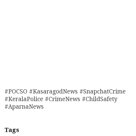
#POCSO #KasaragodNews #SnapchatCrime
#KeralaPolice #CrimeNews #ChildSafety
#AparnaNews
Tags