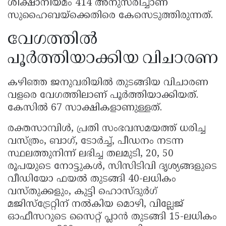
ശിക്ഷാനിയമം 414 അനുസരിച്ചാണ്
സുഹൈബയ്‌ക്കെതിരെ കേസെടുത്തിരുന്നത്.
വേഗത്തിൽ
പൂർത്തിയാക്കിയ വിചാരണ
കഴിഞ്ഞ ജനുവരിയിൽ തുടങ്ങിയ വിചാരണ
വളരെ വേഗത്തിലാണ് പൂർത്തിയാക്കിയത്.
കേസിൽ 67 സാക്ഷികളാണുള്ളത്.
രക്തസാമ്പിൾ, പ്രതി സംഭവസമയത്ത് ധരിച്ച
വസ്ത്രം, ബാഗ്, ടോർച്ച്, പീഡനം നടന്ന
സ്ഥലത്തുനിന്ന് ലഭിച്ച തലമുടി, 20, 50
രൂപയുടെ നോട്ടുകൾ, സിസിടിവി ദൃശ്യങ്ങളുടെ
വീഡിയോ ഫയൽ തുടങ്ങി 40-ലധികം
വസ്തുക്കളും, കുട്ടി ഹൊസ്ദുർഗ്
മജിസ്ട്രേറ്റിന് നൽകിയ മൊഴി, വില്ലേജ്
ഓഫീസറുടെ സൈറ്റ് പ്ലാൻ തുടങ്ങി 15-ലധികം