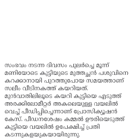
സംഭവം നടന്ന ദിവസം പുലർച്ചെ മൂന്ന്
മണിയോടെ കുട്ടിയുടെ മുത്തച്ഛൻ പശുവിനെ
കറക്കാനായി പുറത്തുപോയ സമയത്താണ്
സലീം വീടിനകത്ത് കയറിയത്.
മുൻവാതിലിലൂടെ കയറി കുട്ടിയെ എടുത്ത്
അരക്കിലോമീറ്റർ അകലെയുള്ള വയലിൽ
വെച്ച് പീഡിപ്പിച്ചെന്നാണ് പ്രോസിക്യൂഷൻ
കേസ്. പീഡനശേഷം കമ്മൽ ഊരിയെടുത്ത്
കുട്ടിയെ വയലിൽ ഉപേക്ഷിച്ച് പ്രതി
കടന്നുകളയുകയായിരുന്നു.