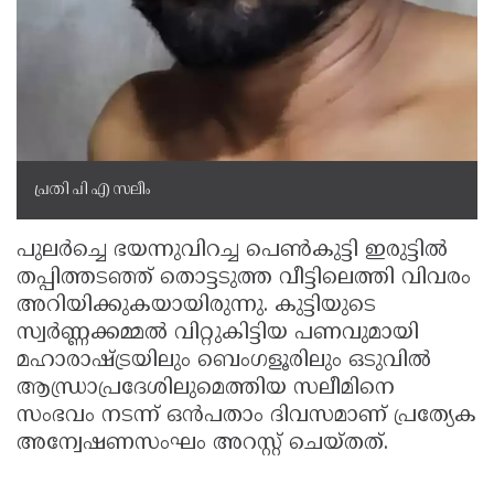
പ്രതി പി എ സലീം
പുലർച്ചെ ഭയന്നുവിറച്ച പെൺകുട്ടി ഇരുട്ടിൽ
തപ്പിത്തടഞ്ഞ് തൊട്ടടുത്ത വീട്ടിലെത്തി വിവരം
അറിയിക്കുകയായിരുന്നു. കുട്ടിയുടെ
സ്വർണ്ണക്കമ്മൽ വിറ്റുകിട്ടിയ പണവുമായി
മഹാരാഷ്ട്രയിലും ബെംഗളൂരിലും ഒടുവിൽ
ആന്ധ്രാപ്രദേശിലുമെത്തിയ സലീമിനെ
സംഭവം നടന്ന് ഒൻപതാം ദിവസമാണ് പ്രത്യേക
അന്വേഷണസംഘം അറസ്റ്റ് ചെയ്തത്.