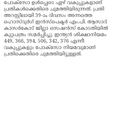
പോക്സോ ഉൾപ്പെടെ ഏഴ് വകുപ്പുകളാണ്
പ്രതികൾക്കെതിരെ ചുമത്തിയിരുന്നത്. പ്രതി
അറസ്റ്റിലായി 39-ാം ദിവസം അന്നത്തെ
ഹൊസ്ദുർഗ് ഇൻസ്പെക്ടർ എം.പി. ആസാദ്
കാസർകോട് ജില്ലാ സെഷൻസ് കോടതിയിൽ
കുറ്റപത്രം സമർപ്പിച്ചു. ഇന്ത്യൻ ശിക്ഷാനിയമം
449, 366, 394, 506, 342, 376 എന്നീ
വകുപ്പുകളും പോക്സോ നിയമവുമാണ്
പ്രതിക്കെതിരെ ചുമത്തിയിട്ടുള്ളത്.