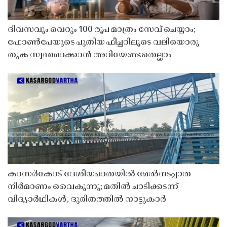
ദിവസവും വെറും 100 രൂപ മാത്രം സേവ് ചെയ്യാം;
ഫോൺപേയുടെ പുതിയ ഫീച്ചറിലൂടെ വലിയൊരു
തുക സ്വന്തമാക്കാൻ അറിയേണ്ടതെല്ലാം
കാസർകോട് ദേശീയപാതയിൽ മേൽനടപ്പാത
നിർമാണം വൈകുന്നു; മതിൽ ചാടിക്കടന്ന്
വിദ്യാർഥികൾ, ദുരിതത്തിൽ നാട്ടുകാർ