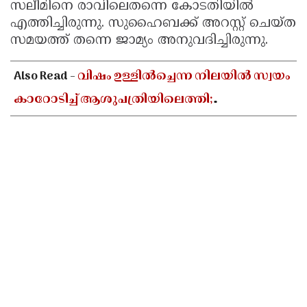
സലീമിനെ രാവിലെതന്നെ കോടതിയിൽ
എത്തിച്ചിരുന്നു. സുഹൈബക്ക് അറസ്റ്റ് ചെയ്ത
സമയത്ത് തന്നെ ജാമ്യം അനുവദിച്ചിരുന്നു.
Also Read -
വിഷം ഉള്ളിൽച്ചെന്ന നിലയിൽ സ്വയം
കാറോടിച്ച് ആശുപത്രിയിലെത്തി;
ചികിത്സയിലായിരുന്ന കലക്ട്രേറ്റ് ജീവനക്കാരി
മരിച്ചു