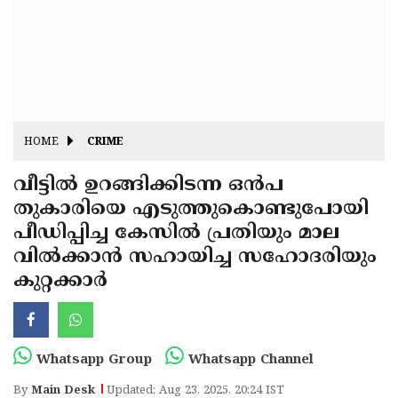
Fitr
May
Day
Eid
Al
Independence
Ad'ha
Day
Onam
HOME
CRIME
J&K
State
വീട്ടിൽ ഉറങ്ങിക്കിടന്ന ഒൻപ
Haryana
തുകാരിയെ എടുത്തുകൊണ്ടുപോയി
Assembly
State
Diwali
പീഡിപ്പിച്ച കേസിൽ പ്രതിയും മാല
Elections
Assembly
Christmas
വിൽക്കാൻ സഹായിച്ച സഹോദരിയും
Elections
കുറ്റക്കാർ
New-
Year
Republic
Day
Budget
Whatsapp Group
Whatsapp Channel
Delhi
By
Main Desk
Updated: Aug 23, 2025, 20:24 IST