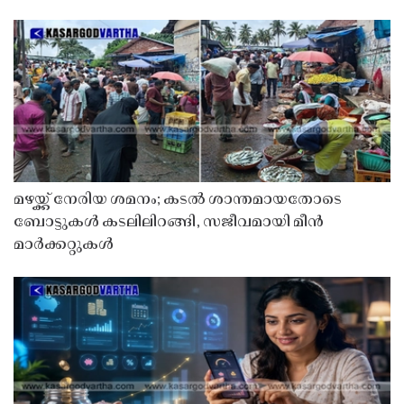
മഴയ്ക്ക് നേരിയ ശമനം; കടൽ ശാന്തമായതോടെ
ബോട്ടുകൾ കടലിലിറങ്ങി, സജീവമായി മീൻ
മാർക്കറ്റുകൾ