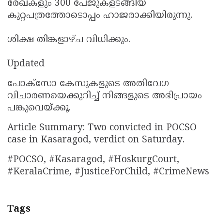
രേഖകളും 300 പേജുകളടങ്ങിയ
കുറ്റപത്രത്തോടൊപ്പം ഹാജരാക്കിയിരുന്നു.
ശിക്ഷ തിങ്കളാഴ്ച വിധിക്കും.
Updated
പോക്സോ കേസുകളുടെ അതിവേഗ
വിചാരണയെക്കുറിച്ച് നിങ്ങളുടെ അഭിപ്രായം
പങ്കുവെയ്ക്കൂ.
Article Summary: Two convicted in POCSO
case in Kasaragod, verdict on Saturday.
#POCSO, #Kasaragod, #HoskurgCourt,
#KeralaCrime, #JusticeForChild, #CrimeNews
Tags