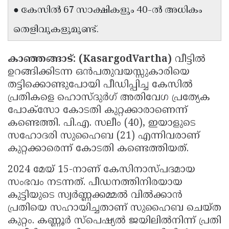
● കേസിൽ 67 സാക്ഷികളും 40-ൽ അധികം
Updates
Assembly
Kerala
തെളിവുകളുമുണ്ട്.
Polls
Local
Look
Body
Back
കാഞ്ഞങ്ങാട്: (KasargodVartha)
വീട്ടിൽ
Election
2025
ഉറങ്ങിക്കിടന്ന ഒൻപതുവയസ്സുകാരിയെ
തട്ടിക്കൊണ്ടുപോയി പീഡിപ്പിച്ച കേസിൽ
പ്രതികളെ ഹൊസ്ദുർഗ് അതിവേഗ പ്രത്യേക
പോക്സോ കോടതി കുറ്റക്കാരാണെന്ന്
കണ്ടെത്തി. പി.എ. സലീം (40), ഇയാളുടെ
സഹോദരി സുഹൈബ (21) എന്നിവരാണ്
കുറ്റക്കാരെന്ന് കോടതി കണ്ടെത്തിയത്.
2024 മേയ് 15-നാണ് കേസിനാസ്പദമായ
സംഭവം നടന്നത്. പീഡനത്തിനിരയായ
കുട്ടിയുടെ സ്വർണ്ണക്കമ്മൽ വിൽക്കാൻ
പ്രതിയെ സഹായിച്ചതാണ് സുഹൈബ ചെയ്ത
കുറ്റം. കണ്ണൂർ സ്പെഷ്യൽ ജയിലിൽനിന്ന് പ്രതി