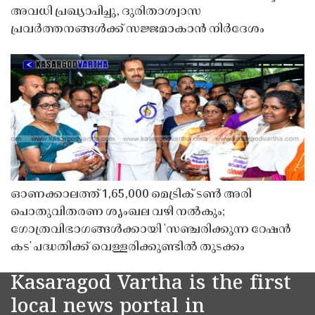
അവധി പ്രഖ്യാപിച്ചു, ദുരിതാശ്വാസ
പ്രവർത്തനങ്ങൾക്ക് സജ്ജമാകാൻ നിർദേശം
ഓണക്കാലത്ത് 1,65,000 മെട്രിക് ടൺ അരി
പൊതുവിതരണ ശൃംഖല വഴി നൽകും;
ഗോത്രവിഭാഗങ്ങൾക്കായി 'സഞ്ചരിക്കുന്ന റേഷൻ
കട' പദ്ധതിക്ക് വെള്ളരിക്കുണ്ടിൽ തുടക്കം
Kasaragod Vartha is the first
local news portal in