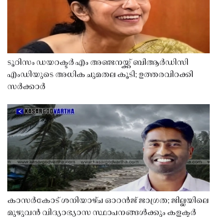
ടൂറിസം ഡയറക്ടർ എം അഞ്ജനയ്ക്ക് ബിആർഡിസി
എംഡിയുടെ അധിക ചുമതല കൂടി; ഉത്തരവിറക്കി
സർക്കാർ
കാസർകോട് ശനിയാഴ്ച ഓറൻജ് ജാഗ്രത; ജില്ലയിലെ
മുഴുവൻ വിദ്യാഭ്യാസ സ്ഥാപനങ്ങൾക്കും കളക്ടർ