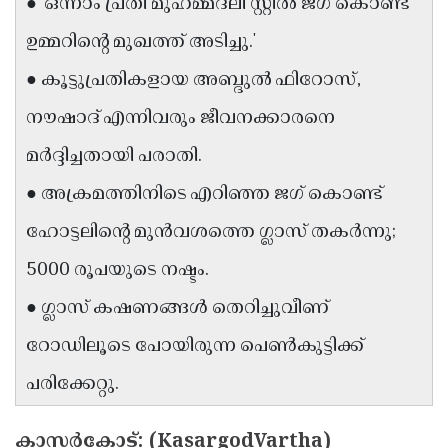
● 'ഒന്നാം പ്രതി മുഹമ്മദലി സ്റ്റീൽ ജഗ് കൊണ്ട്
Updates
Assembly
Kerala
ഉമ്മറിന്റെ മുഖത്ത് അടിച്ചു.'
Polls
Local
Look
● കൂട്ടുപ്രതികളായ അബ്ദുൽ ഫിറോസ്,
Body
Back
നൗഷാദ് എന്നിവരും ജീവനക്കാരനെ
Election
2025
മർദ്ദിച്ചതായി പരാതി.
● അക്രമത്തിനിടെ എറിഞ്ഞ ജഗ് കൊണ്ട്
ഹോട്ടലിന്റെ മുൻവശത്തെ ഗ്ലാസ് തകർന്നു;
5000 രൂപയുടെ നഷ്ടം.
● ഗ്ലാസ് കഷണങ്ങൾ തെറിച്ചുവീണ്
റോഡിലൂടെ പോയിരുന്ന പെൺകുട്ടിക്ക്
പരിക്കേറ്റു.
കാസർകോട്: (KasargodVartha)