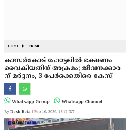
Fitr
May
Day
Eid
Al
Independence
Ad'ha
Day
Onam
HOME
CRIME
J&K
State
കാസർകോട് ഹോട്ടലിൽ ഭക്ഷണം
Haryana
വൈകിയതിന് അക്രമം; ജീവനക്കാര
Assembly
State
Diwali
ന് മർദ്ദനം, 3 പേർക്കെതിരെ കേസ്
Elections
Assembly
Christmas
Elections
New-
Year
Republic
Whatsapp Group
Whatsapp Channel
Day
Budget
By
Desk Beta
Feb 16, 2026, 19:17 IST
Delhi