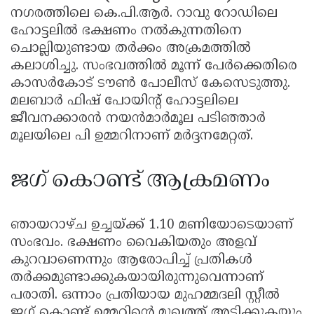
നഗരത്തിലെ കെ.പി.ആർ. റാവു റോഡിലെ
ഹോട്ടലിൽ ഭക്ഷണം നൽകുന്നതിനെ
ചൊല്ലിയുണ്ടായ തർക്കം അക്രമത്തിൽ
കലാശിച്ചു. സംഭവത്തിൽ മൂന്ന് പേർക്കെതിരെ
കാസർകോട് ടൗൺ പോലീസ് കേസെടുത്തു.
മലബാർ ഫിഷ് പോയിന്റ് ഹോട്ടലിലെ
ജീവനക്കാരൻ നയൻമാർമൂല പടിഞ്ഞാര്‍
മൂലയിലെ പി ഉമ്മറിനാണ് മർദ്ദനമേറ്റത്.
ജഗ് കൊണ്ട് ആക്രമണം
ഞായറാഴ്ച ഉച്ചയ്ക്ക് 1.10 മണിയോടെയാണ്
സംഭവം. ഭക്ഷണം വൈകിയതും അളവ്
കുറവാണെന്നും ആരോപിച്ച് പ്രതികൾ
തർക്കമുണ്ടാക്കുകയായിരുന്നുവെന്നാണ്
പരാതി. ഒന്നാം പ്രതിയായ മുഹമ്മദലി സ്റ്റീൽ
ജഗ് കൊണ്ട് ഉമ്മറിന്റെ മുഖത്ത് അടിക്കുകയും