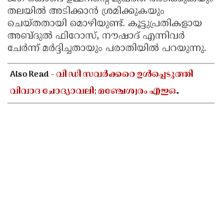
തലയിൽ അടിക്കാൻ ശ്രമിക്കുകയും
ചെയ്തതായി മൊഴിയുണ്ട്. കൂട്ടുപ്രതികളായ
അബ്ദുൽ ഫിറോസ്, നൗഷാദ് എന്നിവർ
ചേർന്ന് മർദ്ദിച്ചതായും പരാതിയിൽ പറയുന്നു.
Also Read -
വി ഡി സവർക്കറെ ഉൾപ്പെടുത്തി
വിവാദ ചോദ്യാവലി; മഞ്ചേശ്വരം എഇഒ
ആർഎസ്എസ് ദാസ്യവേല
അവസാനിപ്പിക്കണമെന്ന് എംഎസ്എഫ്