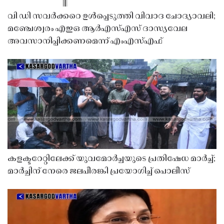
വി ഡി സവർക്കറെ ഉൾപ്പെടുത്തി വിവാദ ചോദ്യാവലി;
മഞ്ചേശ്വരം എഇഒ ആർഎസ്എസ് ദാസ്യവേല
അവസാനിപ്പിക്കണമെന്ന് എംഎസ്എഫ്
കളക്ടറേറ്റിലേക്ക് യുവമോർച്ചയുടെ പ്രതിഷേധ മാർച്ച്;
മാർച്ചിന് നേരെ ജലപീരങ്കി പ്രയോഗിച്ച് പൊലീസ്