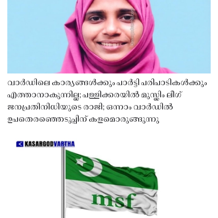
വാർഡിലെ കാര്യങ്ങൾക്കും പാർട്ടി പരിപാടികൾക്കും
എത്താനാകുന്നില്ല; പള്ളിക്കരയിൽ മുസ്ലിം ലീഗ്
ജനപ്രതിനിധിയുടെ രാജി; ഒന്നാം വാർഡിൽ
ഉപതെരഞ്ഞെടുപ്പിന് കളമൊരുങ്ങുന്നു