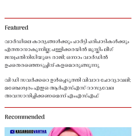
Featured
വാർഡിലെ കാര്യങ്ങൾക്കും പാർട്ടി പരിപാടികൾക്കും
എത്താനാകുന്നില്ല; പള്ളിക്കരയിൽ മുസ്ലിം ലീഗ്
ജനപ്രതിനിധിയുടെ രാജി; ഒന്നാം വാർഡിൽ
ഉപതെരഞ്ഞെടുപ്പിന് കളമൊരുങ്ങുന്നു
വി ഡി സവർക്കറെ ഉൾപ്പെടുത്തി വിവാദ ചോദ്യാവലി;
മഞ്ചേശ്വരം എഇഒ ആർഎസ്എസ് ദാസ്യവേല
അവസാനിപ്പിക്കണമെന്ന് എംഎസ്എഫ്
Recommended