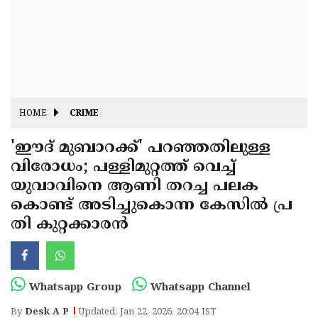
Fitr
May
Day
Eid
Al
Independence
Ad'ha
Day
Onam
HOME
CRIME
J&K
State
'ഈദ് മുബാറക്ക്' പറഞ്ഞതിലുള്ള
Haryana
വിരോധം; പള്ളിമുറ്റത്ത് വെച്ച്
Assembly
State
Diwali
യുവാവിനെ ആണി തറച്ച പലക
Elections
Assembly
Christmas
കൊണ്ട് അടിച്ചുകൊന്ന കേസിൽ പ്ര
Elections
തി കുറ്റക്കാരൻ
New-
Year
Republic
Day
Budget
Whatsapp Group
Whatsapp Channel
Delhi
By
Desk A P
Updated: Jan 22, 2026, 20:04 IST