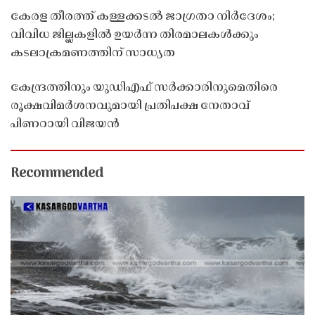
കേരള തീരത്ത് കള്ളക്കടൽ ജാഗ്രതാ നിർദേശം;
വിവിധ ജില്ലകളിൽ ഉയർന്ന തിരമാലകൾക്കും
കടലാക്രമണത്തിന് സാധ്യത
കേന്ദ്രത്തിനും യുഡിഎഫ് സർക്കാരിനുമെതിരെ
രൂക്ഷവിമർശനവുമായി പ്രതിപക്ഷ നേതാവ്
പിണറായി വിജയൻ
Recommended