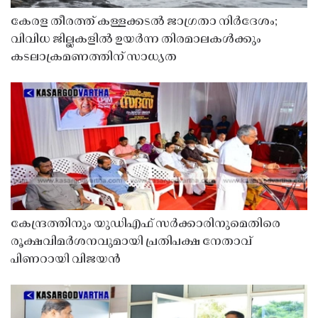
കേരള തീരത്ത് കള്ളക്കടൽ ജാഗ്രതാ നിർദേശം;
വിവിധ ജില്ലകളിൽ ഉയർന്ന തിരമാലകൾക്കും
കടലാക്രമണത്തിന് സാധ്യത
കേന്ദ്രത്തിനും യുഡിഎഫ് സർക്കാരിനുമെതിരെ
രൂക്ഷവിമർശനവുമായി പ്രതിപക്ഷ നേതാവ്
പിണറായി വിജയൻ