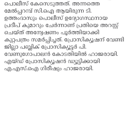
പൊലീസ് കേസെടുത്തത്. അന്നത്തെ
മേൽപ്പറമ്പ് സി.ഐ ആയിരുന്ന ടി.
ഉത്തംദാസും പൊലീസ് ഉദ്യോഗസ്ഥനായ
പ്രദീപ് കുമാറും ചേർന്നാണ് പ്രതിയെ അറസ്റ്റ്
ചെയ്ത് അന്വേഷണം പൂർത്തിയാക്കി
കുറ്റപത്രം സമർപ്പിച്ചത്. പ്രോസിക്യൂഷന് വേണ്ടി
ജില്ലാ പബ്ലിക് പ്രോസിക്യൂട്ടർ പി.
വേണുഗോപാലൻ കോടതിയിൽ ഹാജരായി.
എയ്ഡ് പ്രോസിക്യൂഷൻ ഡ്യൂട്ടിക്കായി
എ.എസ്.ഐ ഗിരീഷും ഹാജരായി.