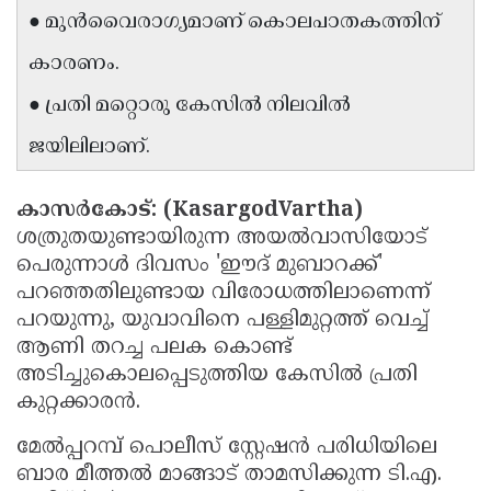
● മുൻവൈരാഗ്യമാണ് കൊലപാതകത്തിന്
Updates
Assembly
Kerala
കാരണം.
Polls
Local
Look
● പ്രതി മറ്റൊരു കേസിൽ നിലവിൽ
Body
Back
ജയിലിലാണ്.
Election
2025
കാസർകോട്: (KasargodVartha)
ശത്രുതയുണ്ടായിരുന്ന അയൽവാസിയോട്
പെരുന്നാൾ ദിവസം 'ഈദ് മുബാറക്ക്'
പറഞ്ഞതിലുണ്ടായ വിരോധത്തിലാണെന്ന്
പറയുന്നു, യുവാവിനെ പള്ളിമുറ്റത്ത് വെച്ച്
ആണി തറച്ച പലക കൊണ്ട്
അടിച്ചുകൊലപ്പെടുത്തിയ കേസിൽ പ്രതി
കുറ്റക്കാരൻ.
മേൽപ്പറമ്പ് പൊലീസ് സ്റ്റേഷൻ പരിധിയിലെ
ബാര മീത്തൽ മാങ്ങാട് താമസിക്കുന്ന ടി.എ.