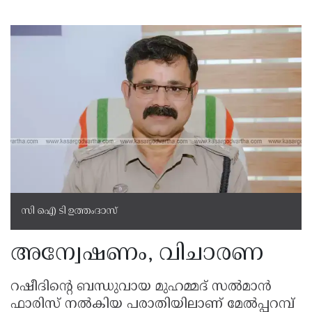
സി ഐ ടി ഉത്തംദാസ്
അന്വേഷണം, വിചാരണ
റഷീദിന്റെ ബന്ധുവായ മുഹമ്മദ് സൽമാൻ
ഫാരിസ് നൽകിയ പരാതിയിലാണ് മേൽപ്പറമ്പ്