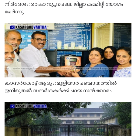
നിർദേശം; ഭാഷാ ന്യൂനപക്ഷ ജില്ലാ കമ്മിറ്റി യോഗം
ചേർന്നു
കാസർകോട്ട് ആദ്യം; മുളിയാർ പഞ്ചായത്തിൽ
ഇനിമുതൽ സന്ദർശകർക്ക് ചായ സൽക്കാരം