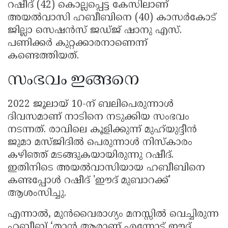
റഷീദ് (42) കൊല്ലപ്പെട്ട കേസിലാണ്
അയൽവാസി ഹബീബിനെ (40) കാസർകോട്
ജില്ലാ സെഷൻസ് ജഡ്ജ് ഷാനു എസ്.
പണിക്കർ കുറ്റക്കാരനാണെന്ന്
കണ്ടെത്തിയത്.
സംഭവം ഇങ്ങനെ
2022 ജൂലായ് 10-ന് ബലിപെരുന്നാൾ
ദിവസമാണ് നാടിനെ നടുക്കിയ സംഭവം
നടന്നത്. രാവിലെ കൂളിക്കുന്ന് മുഹ്‌യുദ്ദീൻ
ജുമാ മസ്ജിദിൽ പെരുന്നാൾ നിസ്കാരം
കഴിഞ്ഞ് മടങ്ങുകയായിരുന്നു റഷീദ്.
ഇതിനിടെ അയൽവാസിയായ ഹബീബിനെ
കണ്ടപ്പോൾ റഷീദ് 'ഈദ് മുബാറക്ക്'
ആശംസിച്ചു.
എന്നാൽ, മുൻവൈരാഗ്യം മനസ്സിൽ വെച്ചിരുന്ന
ഹബീബ് ‘താൻ ആരാണ് എന്നോട് ഈദ്