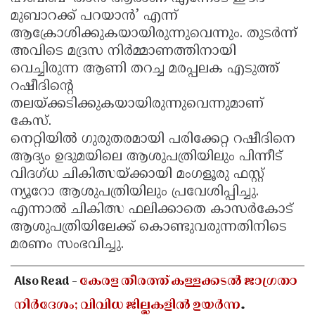
മുബാറക്ക് പറയാൻ’ എന്ന്
ആക്രോശിക്കുകയായിരുന്നുവെന്നും. തുടർന്ന്
അവിടെ മദ്രസ നിർമ്മാണത്തിനായി
വെച്ചിരുന്ന ആണി തറച്ച മരപ്പലക എടുത്ത്
റഷീദിന്റെ
തലയ്ക്കടിക്കുകയായിരുന്നുവെന്നുമാണ്
കേസ്.
നെറ്റിയിൽ ഗുരുതരമായി പരിക്കേറ്റ റഷീദിനെ
ആദ്യം ഉദുമയിലെ ആശുപത്രിയിലും പിന്നീട്
വിദഗ്ധ ചികിത്സയ്ക്കായി മംഗളൂരു ഫസ്റ്റ്
ന്യൂറോ ആശുപത്രിയിലും പ്രവേശിപ്പിച്ചു.
എന്നാൽ ചികിത്സ ഫലിക്കാതെ കാസർകോട്
ആശുപത്രിയിലേക്ക് കൊണ്ടുവരുന്നതിനിടെ
മരണം സംഭവിച്ചു.
Also Read -
കേരള തീരത്ത് കള്ളക്കടൽ ജാഗ്രതാ
നിർദേശം; വിവിധ ജില്ലകളിൽ ഉയർന്ന