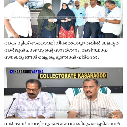
അക്വാട്ടിക് അക്കാദമി നീന്തൽക്കുളത്തിൽ കലക്ടർ
അർജുൻ പാണ്ഡ്യൻ്റെ സന്ദർശനം; അടിസ്ഥാന
സൗകര്യങ്ങൾ മെച്ചപ്പെടുത്താൻ നിർദേശം
സർക്കാർ നോട്ടീസുകൾ കന്നഡയിലും അച്ചടിക്കാൻ