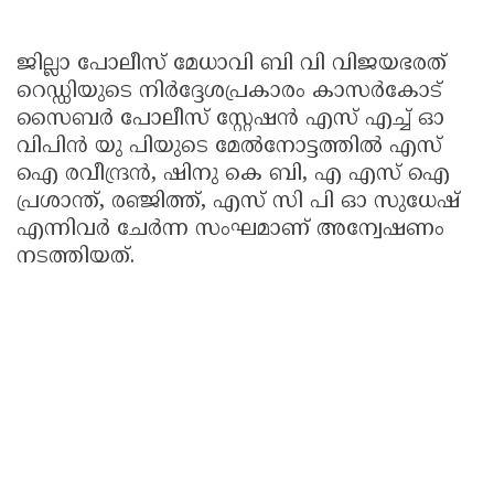
ജില്ലാ പോലീസ് മേധാവി ബി വി വിജയഭരത്
റെഡ്ഡിയുടെ നിർദ്ദേശപ്രകാരം കാസർകോട്
സൈബർ പോലീസ് സ്റ്റേഷൻ എസ് എച്ച് ഓ
വിപിൻ യു പിയുടെ മേൽനോട്ടത്തിൽ എസ്
ഐ രവീന്ദ്രൻ, ഷിനു കെ ബി, എ എസ് ഐ
പ്രശാന്ത്, രഞ്ജിത്ത്, എസ് സി പി ഓ സുധേഷ്
എന്നിവർ ചേർന്ന സംഘമാണ് അന്വേഷണം
നടത്തിയത്.