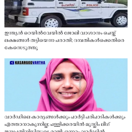
ഇന്ത്യൻ റെയിൽവേയിൽ ജോലി വാഗ്ദാനം ചെയ്ത്
ലക്ഷങ്ങൾ തട്ടിയെന്ന പരാതി; ദമ്പതികൾക്കെതിരെ
കേസെടുത്തു
വാർഡിലെ കാര്യങ്ങൾക്കും പാർട്ടി പരിപാടികൾക്കും
എത്താനാകുന്നില്ല; പള്ളിക്കരയിൽ മുസ്ലിം ലീഗ്
ജനപ്രതിനിധിയുടെ രാജി; ഒന്നാം വാർഡിൽ