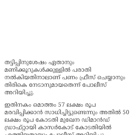
തട്ടിപ്പിനുശേഷം ഏതാനും
മണിക്കൂറുകൾക്കുള്ളിൽ പരാതി
നൽകിയതിനാലാണ് പണം ഫ്രീസ് ചെയ്യാനും
തിരികെ നേടാനുമായതെന്ന് പോലീസ്
അറിയിച്ചു.
ഇതിനകം മൊത്തം 57 ലക്ഷം രൂപ
മരവിപ്പിക്കാൻ സാധിച്ചിട്ടുണ്ടെന്നും അതിൽ 50
ലക്ഷം രൂപ കോടതി മുഖേന ഡിമാൻഡ്
ഡ്രാഫ്റ്റായി കാസർകോട് കോടതിയിൽ