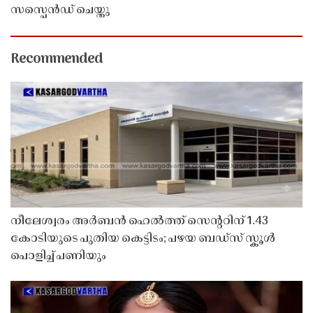
സസ്പെൻഡ് ചെയ്തു ​​​​​​​
Recommended
നീലേശ്വരം അർബൻ ഹെൽത്ത് സെൻ്ററിന് 1.43
കോടിയുടെ പുതിയ കെട്ടിടം; പഴയ ബഡ്സ് സ്കൂൾ
പൊളിച്ച് പണിയും