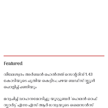
Featured
നീലേശ്വരം അർബൻ ഹെൽത്ത് സെൻ്ററിന് 1.43
കോടിയുടെ പുതിയ കെട്ടിടം; പഴയ ബഡ്സ് സ്കൂൾ
പൊളിച്ച് പണിയും
മദ്യപിച്ച് വാഹനമോടിച്ചു; യൂട്യൂബർ 'ഹെലൻ ഓഫ്
സ്പാർട്ട' എന്ന എസ് ആർ ധന്യയുടെ ലൈസൻസ്