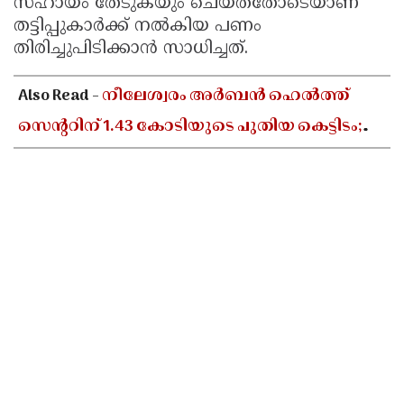
സഹായം തേടുകയും ചെയ്തതോടെയാണ്
തട്ടിപ്പുകാർക്ക് നൽകിയ പണം
തിരിച്ചുപിടിക്കാൻ സാധിച്ചത്.
Also Read -
നീലേശ്വരം അർബൻ ഹെൽത്ത്
സെൻ്ററിന് 1.43 കോടിയുടെ പുതിയ കെട്ടിടം;
പഴയ ബഡ്സ് സ്കൂൾ പൊളിച്ച് പണിയും