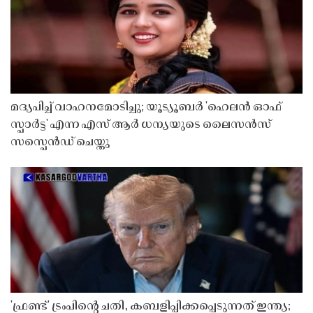
മദ്യപിച്ച് വാഹനമോടിച്ചു; യൂട്യൂബർ 'ഹെലൻ ഓഫ്
സ്പാർട്ട' എന്ന എസ് ആർ ധന്യയുടെ ലൈസൻസ്
സസ്പെൻഡ് ചെയ്തു ​​​​​​​
'ഫ്രണ്ട്' ട്രംപിന്റെ ചതി, കബളിപ്പിക്കപ്പെടുന്നത് ഇന്ത്യ;