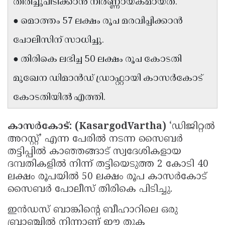
തിരിച്ചുപിടിക്കാൻ നിർണ്ണായകമായത്.
Updates
Assembly
Kerala
● മൊത്തം 57 ലക്ഷം രൂപ മരവിപ്പിക്കാൻ
Polls
Local
Look
പോലീസിന് സാധിച്ചു.
Body
Back
● തിരികെ ലഭിച്ച 50 ലക്ഷം രൂപ കോടതി
Election
2025
മുഖേന ഡിമാൻഡ് ഡ്രാഫ്റ്റായി കാസർകോട്
കോടതിയിൽ എത്തി.
കാസർകോട്: (KasargodVartha)
‘ഡിജിറ്റൽ
അറസ്റ്റ്’ എന്ന പേരിൽ നടന്ന സൈബർ
തട്ടിപ്പിൽ കാഞ്ഞങ്ങാട് സ്വദേശികളായ
ദമ്പതികളിൽ നിന്ന് തട്ടിയെടുത്ത 2 കോടി 40
ലക്ഷം രൂപയിൽ 50 ലക്ഷം രൂപ കാസർകോട്
സൈബർ പോലീസ് തിരികെ പിടിച്ചു.
ഇൻഡസ് ബാങ്കിന്റെ ബീഹാറിലെ ഒരു
ബ്രാഞ്ചിൽ നിന്നാണ് ഈ തുക