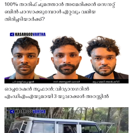
100% താരിഫ് ചുമത്താൻ അമേരിക്കൻ സെനറ്റ്
ബിൽ പാസാക്കുമ്പോൾ ഏറ്റവും വലിയ
തിരിച്ചടിയാർക്ക്?
ഓപ്പറേഷൻ തൂഫാൻ; വിദ്യാനഗറിൽ
എംഡിഎംഎയുമായി 3 യുവാക്കൾ അറസ്റ്റിൽ