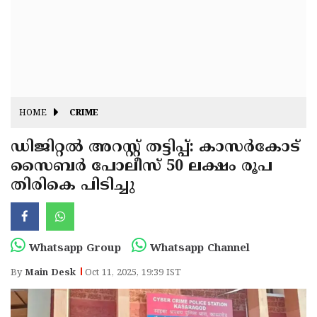
Fitr
May
Day
Eid
Al
Independence
Ad'ha
Day
Onam
HOME
CRIME
J&K
State
ഡിജിറ്റൽ അറസ്റ്റ് തട്ടിപ്പ്: കാസർകോട്
Haryana
സൈബർ പോലീസ് 50 ലക്ഷം രൂപ
Assembly
State
Diwali
തിരികെ പിടിച്ചു
Elections
Assembly
Christmas
Elections
New-
Year
Republic
Whatsapp Group
Whatsapp Channel
Day
Budget
By
Main Desk
Oct 11, 2025, 19:39 IST
Delhi