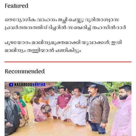
Featured
ഔദ്യോഗിക വാഹനം ജപ്തി ചെയ്തു; ദുരിതാശ്വാസ
പ്രവർത്തനത്തിന് ടിപ്പറിൽ സഞ്ചരിച്ച് തഹസിൽദാർ
പുഴയോരം മാലിന്യമുക്തമാക്കി യുവാക്കൾ; ഇനി
മാലിന്യം തള്ളിയാൽ പണികിട്ടും
Recommended