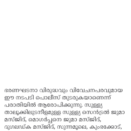
ഭരണഘടനാ വിരുദ്ധവും വിവേചനപരവുമായ
ഈ നടപടി പൊലീസ് തുടരുകയാണെന്ന്
പരാതിയിൽ ആരോപിക്കുന്നു. സുള്ള്യ
താലൂക്കിലുടനീളമുള്ള സുള്ള്യ സെൻട്രൽ ജുമാ
മസ്ജിദ്, മൊഗർപ്പനെ ജുമാ മസ്ജിദ്,
ദുഗലഡ്ക മസ്ജിദ്, സുന്നമൂലെ, കുംഭക്കോട്,