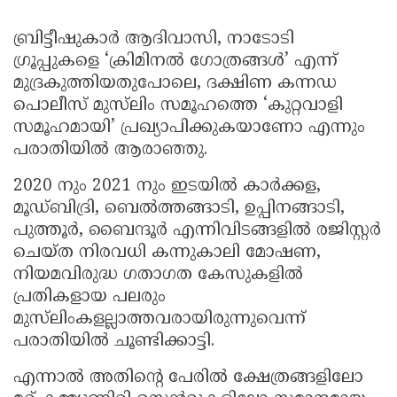
ബ്രിട്ടീഷുകാർ ആദിവാസി, നാടോടി
ഗ്രൂപ്പുകളെ ‘ക്രിമിനൽ ഗോത്രങ്ങൾ’ എന്ന്
മുദ്രകുത്തിയതുപോലെ, ദക്ഷിണ കന്നഡ
പൊലീസ് മുസ്‌ലിം സമൂഹത്തെ ‘കുറ്റവാളി
സമൂഹമായി’ പ്രഖ്യാപിക്കുകയാണോ എന്നും
പരാതിയിൽ ആരാഞ്ഞു.
2020 നും 2021 നും ഇടയിൽ കാർക്കള,
മൂഡ്ബിദ്രി, ബെൽത്തങ്ങാടി, ഉപ്പിനങ്ങാടി,
പുത്തൂർ, ബൈന്ദൂർ എന്നിവിടങ്ങളിൽ രജിസ്റ്റർ
ചെയ്ത നിരവധി കന്നുകാലി മോഷണ,
നിയമവിരുദ്ധ ഗതാഗത കേസുകളിൽ
പ്രതികളായ പലരും
മുസ്‌ലിംകളല്ലാത്തവരായിരുന്നുവെന്ന്
പരാതിയിൽ ചൂണ്ടിക്കാട്ടി.
എന്നാൽ അതിന്റെ പേരിൽ ക്ഷേത്രങ്ങളിലോ