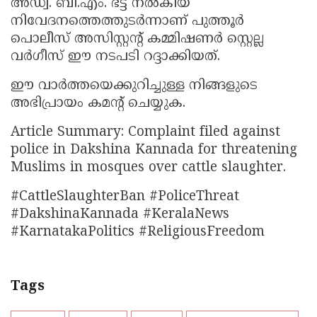
അഡ്വ. ബി.എം. ഭട്ട് നൽകിയ
നിവേദനത്തെത്തുടർന്നാണ് പുത്തൂർ
പൊലീസ് അസിസ്റ്റന്റ് കമ്മിഷണർ സ്റ്റെല്ല
വർഗീസ് ഈ നടപടി റദ്ദാക്കിയത്.
ഈ വാർത്തയെക്കുറിച്ചുള്ള നിങ്ങളുടെ
അഭിപ്രായം കമൻ്റ് ചെയ്യുക.
Article Summary: Complaint filed against
police in Dakshina Kannada for threatening
Muslims in mosques over cattle slaughter.
#CattleSlaughterBan #PoliceThreat
#DakshinaKannada #KeralaNews
#KarnatakaPolitics #ReligiousFreedom
Tags