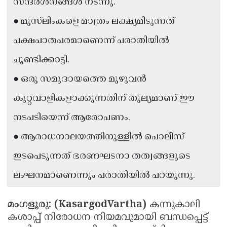
സന്ദർശനങ്ങൾ നടന്നു.
Updates
Assembly
Kerala
● മുസ്‌ലിംകളെ മാത്രം ലക്ഷ്യമിടുന്നത്
Polls
Local
Look
പക്ഷപാതപരമാണെന്ന് പരാതിയിൽ
Body
Back
ചൂണ്ടിക്കാട്ടി.
Election
2025
● ഒരു സമുദായത്തെ മുഴുവൻ
കുറ്റവാളികളാക്കുന്നതിന് തുല്യമാണ് ഈ
നടപടിയെന്ന് ആരോപണം.
● ആരാധനാലയത്തിനുള്ളിൽ പൊലീസ്
ഇടപെടുന്നത് ഭരണഘടനാ തത്വങ്ങളുടെ
ലംഘനമാണെന്നും പരാതിയിൽ പറയുന്നു.
മംഗളൂരു: (KasargodVartha)
കന്നുകാലി
കശാപ്പ് നിരോധന നിയമവുമായി ബന്ധപ്പെട്ട്