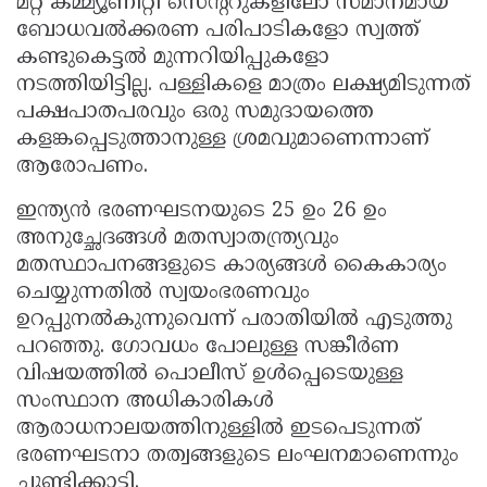
മറ്റ് കമ്മ്യൂണിറ്റി സെന്ററുകളിലോ സമാനമായ
ബോധവൽക്കരണ പരിപാടികളോ സ്വത്ത്
കണ്ടുകെട്ടൽ മുന്നറിയിപ്പുകളോ
നടത്തിയിട്ടില്ല. പള്ളികളെ മാത്രം ലക്ഷ്യമിടുന്നത്
പക്ഷപാതപരവും ഒരു സമുദായത്തെ
കളങ്കപ്പെടുത്താനുള്ള ശ്രമവുമാണെന്നാണ്
ആരോപണം.
ഇന്ത്യൻ ഭരണഘടനയുടെ 25 ഉം 26 ഉം
അനുച്ഛേദങ്ങൾ മതസ്വാതന്ത്ര്യവും
മതസ്ഥാപനങ്ങളുടെ കാര്യങ്ങൾ കൈകാര്യം
ചെയ്യുന്നതിൽ സ്വയംഭരണവും
ഉറപ്പുനൽകുന്നുവെന്ന് പരാതിയിൽ എടുത്തു
പറഞ്ഞു. ഗോവധം പോലുള്ള സങ്കീർണ
വിഷയത്തിൽ പൊലീസ് ഉൾപ്പെടെയുള്ള
സംസ്ഥാന അധികാരികൾ
ആരാധനാലയത്തിനുള്ളിൽ ഇടപെടുന്നത്
ഭരണഘടനാ തത്വങ്ങളുടെ ലംഘനമാണെന്നും
ചൂണ്ടിക്കാട്ടി.