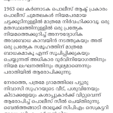
1963 ലെ കർണാടക പൊലീസ് ആക്ട് പ്രകാരം
പൊലീസ് ചുമതലകൾ നിയമപരമായ
ചട്ടക്കൂടിനുള്ളിൽ മാത്രമേ നിർവഹിക്കാവൂ. ഒരു
മതസ്ഥലത്തിനുള്ളിൽ ഒരു പ്രത്യേക
നിയമത്തെക്കുറിച്ച് അനൗദ്യോഗിക
അവബോധ കാമ്പയിൻ നടത്തുകയും അത്
ഒരു പ്രത്യേക സമൂഹത്തിന് മാത്രമേ
ബാധകമാകൂ എന്ന് സൂചിപ്പിക്കുകയും
ചെയ്യുന്നത് അധികാര ദുർവിനിയോഗത്തിനും
നിയമ ലംഘനത്തിനും തുല്യമാണെന്നും
പരാതിയിൽ ആരോപിക്കുന്നു.
നേരത്തെ, പത്രമേ ഗ്രാമത്തിലെ പട്ടുരു
നിവാസി സുഹറയുടെ വീട്, പശുവിനേയും
കിടാക്കളേയും കശാപ്പുകാർക്ക് വിറ്റുവെന്ന്
ആരോപിച്ച് പൊലീസ് സീൽ ചെയ്തിരുന്നു.
ബെൽത്തങ്ങാടി താലൂക്ക് സിപിഎം സെക്രട്ടറി