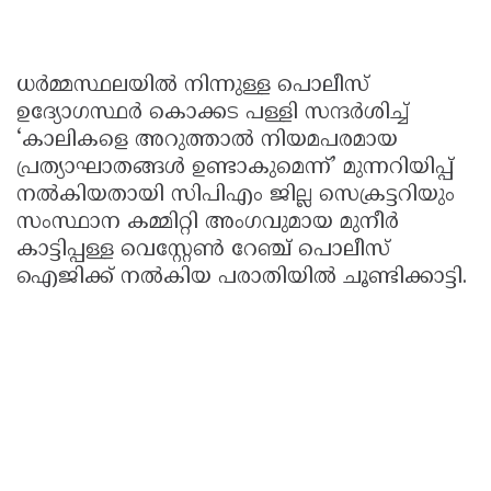
ധർമ്മസ്ഥലയിൽ നിന്നുള്ള പൊലീസ്
ഉദ്യോഗസ്ഥർ കൊക്കട പള്ളി സന്ദർശിച്ച്
‘കാലികളെ അറുത്താൽ നിയമപരമായ
പ്രത്യാഘാതങ്ങൾ ഉണ്ടാകുമെന്ന്’ മുന്നറിയിപ്പ്
നൽകിയതായി സിപിഎം ജില്ല സെക്രട്ടറിയും
സംസ്ഥാന കമ്മിറ്റി അംഗവുമായ മുനീർ
കാട്ടിപ്പള്ള വെസ്റ്റേൺ റേഞ്ച് പൊലീസ്
ഐജിക്ക് നൽകിയ പരാതിയിൽ ചൂണ്ടിക്കാട്ടി.