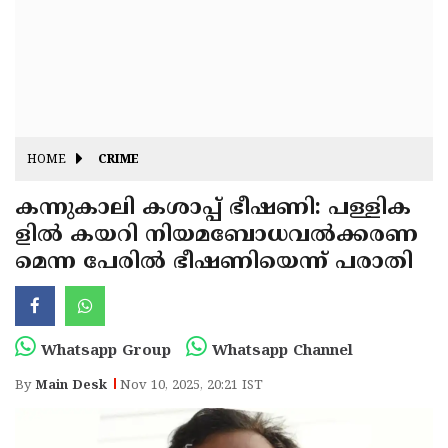
Fitr
May
Day
Eid
Al
Independence
Ad'ha
Day
Onam
HOME
CRIME
J&K
State
കന്നുകാലി കശാപ്പ് ഭീഷണി: പള്ളിക
Haryana
ളിൽ കയറി നിയമബോധവൽക്കരണ
Assembly
State
Diwali
മെന്ന പേരിൽ ഭീഷണിയെന്ന് പരാതി
Elections
Assembly
Christmas
Elections
New-
Year
Republic
Whatsapp Group
Whatsapp Channel
Day
Budget
By
Main Desk
Nov 10, 2025, 20:21 IST
Delhi