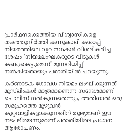
പ്രാർഥനക്കെത്തിയ വിശ്വാസികളെ
തടഞ്ഞുനിർത്തി കന്നുകാലി കശാപ്പ്
നിയമത്തിലെ വ്യവസ്ഥകൾ വിശദീകരിച്ച
ശേഷം ‘നിയമലംഘകരുടെ വീടുകൾ
കണ്ടുകെട്ടുമെന്ന്’ മുന്നറിയിപ്പ്
നൽകിയതായും പരാതിയിൽ പറയുന്നു.
കർണാടക ഗോവധ നിയമം ലംഘിക്കുന്നത്
മുസ്‌ലിംകൾ മാത്രമാണെന്ന സന്ദേശമാണ്
പൊലീസ് നൽകുന്നതെന്നും, അതിനാൽ ഒരു
സമൂഹത്തെ മുഴുവൻ
കുറ്റവാളികളാക്കുന്നതിന് തുല്യമാണ് ഈ
നടപടിയെന്നുമാണ് പരാതിയിലെ പ്രധാന
ആരോപണം.