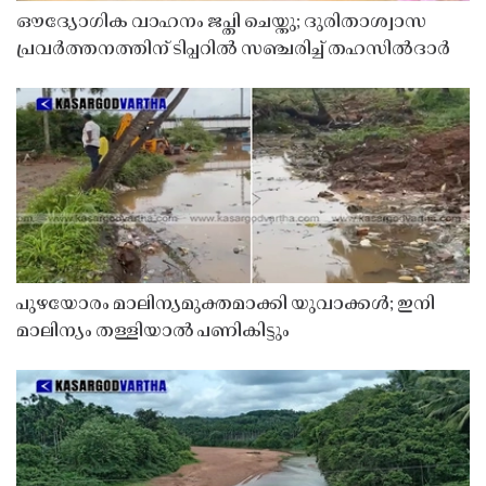
ഔദ്യോഗിക വാഹനം ജപ്തി ചെയ്തു; ദുരിതാശ്വാസ
പ്രവർത്തനത്തിന് ടിപ്പറിൽ സഞ്ചരിച്ച് തഹസിൽദാർ
പുഴയോരം മാലിന്യമുക്തമാക്കി യുവാക്കൾ; ഇനി
മാലിന്യം തള്ളിയാൽ പണികിട്ടും