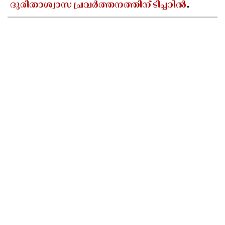
ദുരിതാശ്വാസ പ്രവർത്തനത്തിന് ടിപ്പറിൽ
സഞ്ചരിച്ച് തഹസിൽദാർ