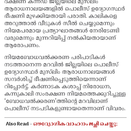
ദക്ഷിണ കന്നഡ ജില്ലയിലെ മുസ്‌ലിം
ആരാധനാലയങ്ങളിൽ പൊലീസ് ഉദ്യോഗസ്ഥർ
ഭീഷണി മുഴക്കിയതായി പരാതി. കാലികളെ
അറുത്താൽ വീടുകൾ സീൽ ചെയ്യുമെന്നും
നിയമപരമായ പ്രത്യാഘാതങ്ങൾ നേരിടേണ്ടി
വരുമെന്നും മുന്നറിയിപ്പ് നൽകിയതായാണ്
ആരോപണം.
നിയമബോധവൽക്കരണ പരിപാടികൾ
നടത്താനെന്ന മറവിൽ ജില്ലയിലെ പൊലീസ്
ഉദ്യോഗസ്ഥർ മുസ്‌ലിം ആരാധനാലയങ്ങൾ
സന്ദർശിച്ച് ഭീഷണിപ്പെടുത്തിയെന്നാണ്
റിപ്പോർട്ട്. കർണാടക കശാപ്പ് നിരോധന,
കന്നുകാലി സംരക്ഷണ നിയമത്തെക്കുറിച്ചുള്ള
‘ബോധവൽക്കരണ’ത്തിന്റെ മറവിലാണ്
പൊലീസ് നടപടികളുണ്ടായതെന്നാണ് വിവരം.
Also Read -
ഔദ്യോഗിക വാഹനം ജപ്തി ചെയ്തു;