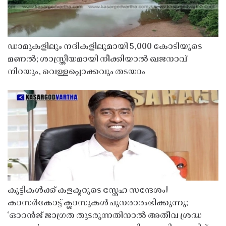
ഡാമുകളിലും നദികളിലുമായി 5,000 കോടിയുടെ
മണൽ; ശാസ്ത്രീയമായി നീക്കിയാൽ ഖജനാവ്
നിറയും, വെള്ളപ്പൊക്കവും തടയാം
കുട്ടികൾക്ക് കളക്ടറുടെ സ്നേഹ സന്ദേശം!
കാസർകോട്ട് ക്ലാസുകൾ പുനരാരംഭിക്കുന്നു;
‘ഓറൻജ് ജാഗ്രത തുടരുന്നതിനാൽ അതീവ ശ്രദ്ധ