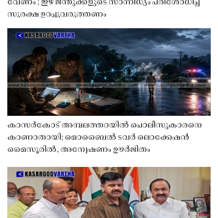
വേണം’; ഇഴ ജന്തുക്കളുടെ സാന്നിധ്യം പരിശോധിച്ച്
സുരക്ഷ ഉറപ്പുവരുത്തണം
കാസർകോട് അമ്പലത്തറയിൽ പൊലീസുകാരനെ
കാണാതായി; മൊബൈൽ ടവർ ലൊക്കേഷൻ
മൈസൂരിൽ, അന്വേഷണം ഊർജിതം