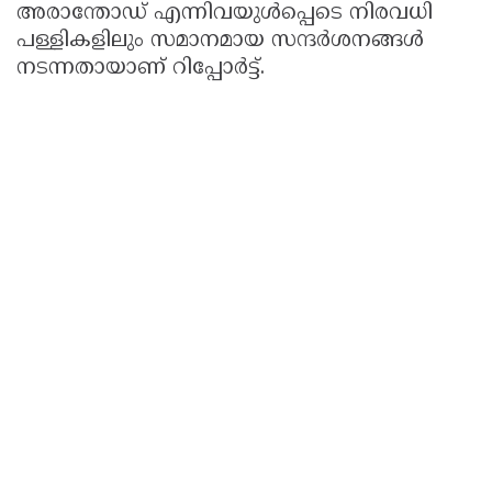
അരാന്തോഡ് എന്നിവയുൾപ്പെടെ നിരവധി
പള്ളികളിലും സമാനമായ സന്ദർശനങ്ങൾ
നടന്നതായാണ് റിപ്പോർട്ട്.