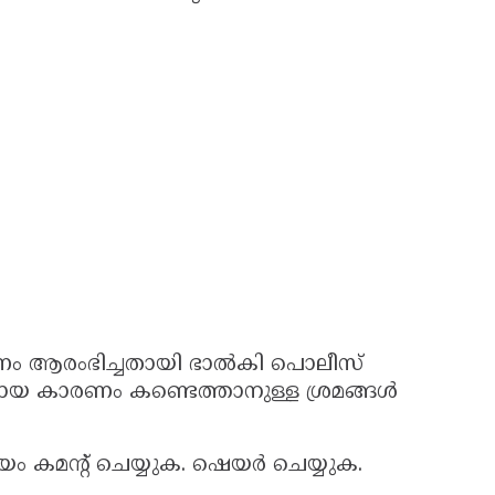
ഷണം ആരംഭിച്ചതായി ഭാൽകി പൊലീസ്
യമായ കാരണം കണ്ടെത്താനുള്ള ശ്രമങ്ങൾ
യം കമൻ്റ് ചെയ്യുക. ഷെയർ ചെയ്യുക.