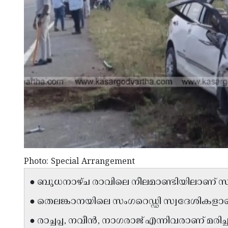
Photo: Special Arrangement
● ബുധനാഴ്ച രാവിലെ നീലമാണ്ടിയിലാണ് സ
● തെലങ്കാനയിലെ സംഗറെഡ്ഡി സ്വദേശികളാണ്
● രാച്ചപ്പ, നവീൻ, നാഗരാജ് എന്നിവരാണ് മരിച്ച