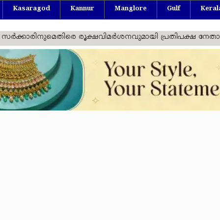
Kasaragod
Kannur
Manglore
Gulf
Keral