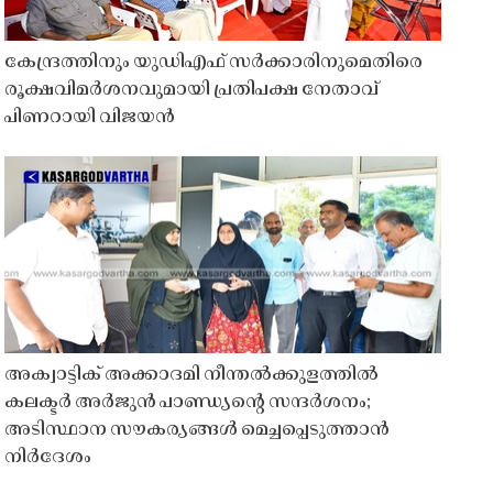
കേന്ദ്രത്തിനും യുഡിഎഫ് സർക്കാരിനുമെതിരെ
രൂക്ഷവിമർശനവുമായി പ്രതിപക്ഷ നേതാവ്
പിണറായി വിജയൻ
അക്വാട്ടിക് അക്കാദമി നീന്തൽക്കുളത്തിൽ
കലക്ടർ അർജുൻ പാണ്ഡ്യൻ്റെ സന്ദർശനം;
അടിസ്ഥാന സൗകര്യങ്ങൾ മെച്ചപ്പെടുത്താൻ
നിർദേശം