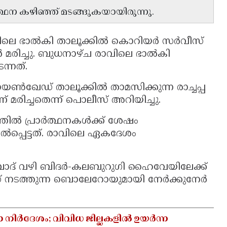
ർത്ഥന കഴിഞ്ഞ് മടങ്ങുകയായിരുന്നു.
െ ഭാൽകി താലൂക്കിൽ കൊറിയർ സർവീസ്
േർ മരിച്ചു. ബുധനാഴ്ച രാവിലെ ഭാൽകി
ന്നത്.
യൺഖേഡ് താലൂക്കിൽ താമസിക്കുന്ന രാച്ചപ്പ
് മരിച്ചതെന്ന് പൊലീസ് അറിയിച്ചു.
ത്തിൽ പ്രാർത്ഥനകൾക്ക് ശേഷം
പ്പെട്ടത്. രാവിലെ ഏകദേശം
ാബാദ് വഴി ബിദർ-കലബുറുഗി ഹൈവേയിലേക്ക്
 നടത്തുന്ന ബൊലേറോയുമായി നേർക്കുനേർ
ാ നിർദേശം; വിവിധ ജില്ലകളിൽ ഉയർന്ന