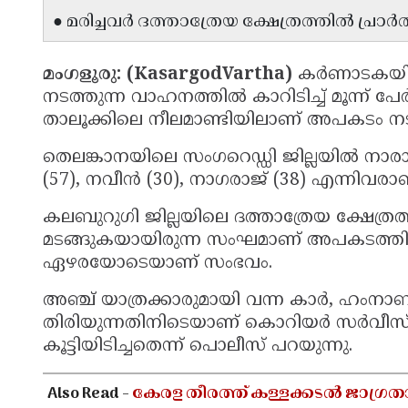
● മരിച്ചവർ ദത്താത്രേയ ക്ഷേത്രത്തിൽ പ്രാ
മംഗളൂരു: (KasargodVartha)
കർണാടകയില
നടത്തുന്ന വാഹനത്തിൽ കാറിടിച്ച് മൂന്ന് പ
താലൂക്കിലെ നീലമാണ്ടിയിലാണ് അപകടം നട
തെലങ്കാനയിലെ സംഗറെഡ്ഡി ജില്ലയിൽ നാരാ
(57), നവീൻ (30), നാഗരാജ് (38) എന്നിവരാണ
കലബുറുഗി ജില്ലയിലെ ദത്താത്രേയ ക്ഷേത്ര
മടങ്ങുകയായിരുന്ന സംഘമാണ് അപകടത്തിൽ
ഏഴരയോടെയാണ് സംഭവം.
അഞ്ച് യാത്രക്കാരുമായി വന്ന കാർ, ഹംന
തിരിയുന്നതിനിടെയാണ് കൊറിയർ സർവീസ്
കൂട്ടിയിടിച്ചതെന്ന് പൊലീസ് പറയുന്നു.
Also Read -
കേരള തീരത്ത് കള്ളക്കടൽ ജാഗ്രത