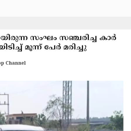
ായിരുന്ന സംഘം സഞ്ചരിച്ച കാർ
്ച് മൂന്ന് പേർ മരിച്ചു
p Channel