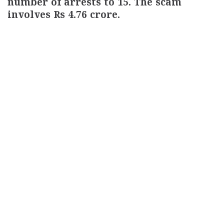
number of arrests to 15. The scam
involves Rs 4.76 crore.