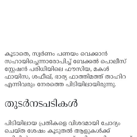
കൂടാതെ, സ്വർണം പണയം വെക്കാൻ
സഹായിച്ചെന്നാരോപിച്ച് ബേക്കല്‍ പൊലീസ്
സ്റ്റേഷന്‍ പരിധിയിലെ ഫൗസിയ, മകൾ
ഫായിസ, ശഫീഖ്, ഭാര്യ ഫാത്തിമത്ത് താഹിറ
എന്നിവരും നേരത്തെ പിടിയിലായിരുന്നു.
തുടർനടപടികൾ
പിടിയിലായ പ്രതികളെ വിശദമായി ചോദ്യം
ചെയ്ത ശേഷം കൂടുതൽ ആളുകൾക്ക്