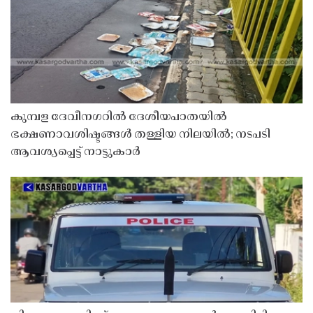
കുമ്പള ദേവീനഗറിൽ ദേശീയപാതയിൽ
ഭക്ഷണാവശിഷ്ടങ്ങൾ തള്ളിയ നിലയിൽ; നടപടി
ആവശ്യപ്പെട്ട് നാട്ടുകാർ