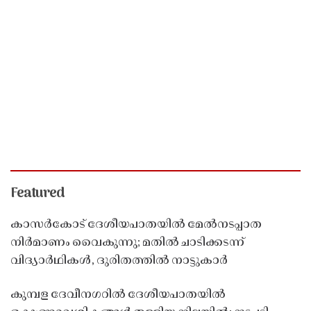
Featured
കാസർകോട് ദേശീയപാതയിൽ മേൽനടപ്പാത
നിർമാണം വൈകുന്നു; മതിൽ ചാടിക്കടന്ന്
വിദ്യാർഥികൾ, ദുരിതത്തിൽ നാട്ടുകാർ
കുമ്പള ദേവീനഗറിൽ ദേശീയപാതയിൽ