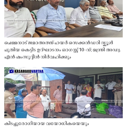
ചെമ്മനാട് ജമാഅത്ത് ഹയർ സെക്കൻഡറി സ്കൂൾ
പുതിയ കെട്ടിട ഉദ്ഘാടനം ഓഗസ്റ്റ് 10-ന്; മന്ത്രി അഡ്വ.
എൻ ഷംസുദ്ദീൻ നിർവഹിക്കും
കിടപ്പുരോഗിയായ വയോധികയെയും