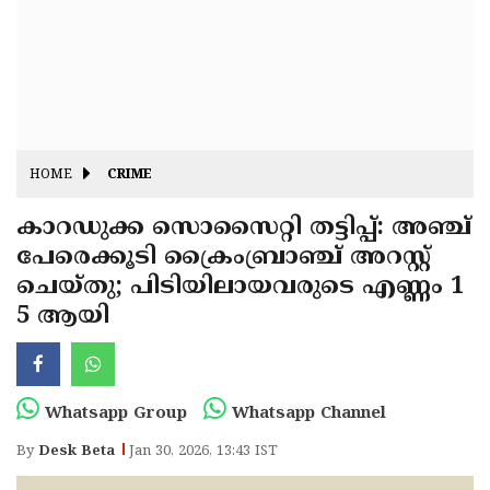
Fitr
May
Day
Eid
Al
Independence
Ad'ha
Day
Onam
HOME
CRIME
J&K
State
കാറഡുക്ക സൊസൈറ്റി തട്ടിപ്പ്: അഞ്ച്
Haryana
പേരെക്കൂടി ക്രൈംബ്രാഞ്ച് അറസ്റ്റ്
Assembly
State
Diwali
ചെയ്തു; പിടിയിലായവരുടെ എണ്ണം 1
Elections
Assembly
Christmas
5 ആയി
Elections
New-
Year
Republic
Whatsapp Group
Whatsapp Channel
Day
Budget
By
Desk Beta
Jan 30, 2026, 13:43 IST
Delhi