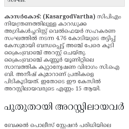
സംഘം.
കാസർകോട്: (KasargodVartha)
സിപിഎം
നിയന്ത്രണത്തിലുള്ള കാറഡുക്ക
അഗ്രികൾച്ചറിസ്റ്റ് വെൽഫെയർ സഹകരണ
സംഘത്തിൽ നടന്ന 4.76 കോടിയുടെ തട്ടിപ്പ്
കേസുമായി ബന്ധപ്പെട്ട് അഞ്ച് പേരെ കൂടി
ക്രൈംബ്രാഞ്ച് അറസ്റ്റ് ചെയ്തു.
ക്രൈംബ്രാഞ്ച് കണ്ണൂർ യൂണിറ്റിലെ
സാമ്പത്തിക കുറ്റാന്വേഷണ വിഭാഗം സി.ഐ
ബി. അനീഷ് കുമാറാണ് പ്രതികളെ
പിടികൂടിയത്. ഇതോടെ ഈ കേസിൽ
അറസ്റ്റിലായവരുടെ എണ്ണം 15 ആയി.
പുതുതായി അറസ്റ്റിലായവർ
ബേക്കൽ പൊലീസ് സ്റ്റേഷൻ പരിധിയിലെ