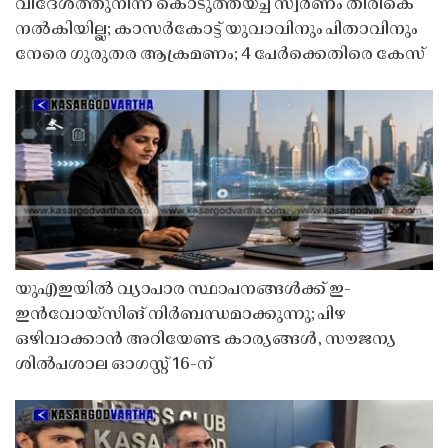
വിദേശത്തുനിന്ന് കൊടുത്തയച്ച സ്വർണം തിരികെ
നൽകിയില്ല; കാസർകോട്ട് യുവാവിനും പിതാവിനും
നേരെ ഗുരുതര ആക്രമണം; 4 പേർക്കെതിരെ കേസ്
യുഎഇയിൽ വ്യാപാര സ്ഥാപനങ്ങൾക്ക് ഇ-
ഇൻവോയ്സിങ് നിർബന്ധമാക്കുന്നു; പിഴ
ഒഴിവാക്കാൻ അറിയേണ്ട കാര്യങ്ങൾ, സൗജന്യ
ശിൽപശാല ഓഗസ്റ്റ് 16-ന്