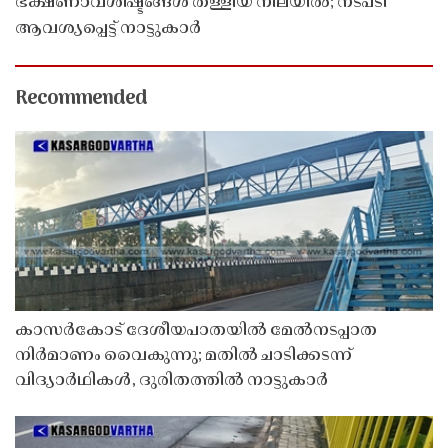
ഭക്ഷണാവശിഷ്ടങ്ങൾ തള്ളിയ നിലയിൽ; നടപടി
ആവശ്യപ്പെട്ട് നാട്ടുകാർ
Recommended
കാസർകോട് ദേശീയപാതയിൽ മേൽനടപ്പാത
നിർമാണം വൈകുന്നു; മതിൽ ചാടിക്കടന്ന്
വിദ്യാർഥികൾ, ദുരിതത്തിൽ നാട്ടുകാർ