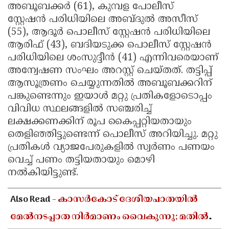
അബൂബക്കർ (61), കുമ്പള പോലീസ്
സ്റ്റേഷൻ പരിധിയിലെ അബ്ദുൽ അസീസ്
(55), ആദൂര്‍ പൊലീസ് സ്റ്റേഷന്‍ പരിധിയിലെ
ആരിഫ് (43), ബദിയടുക്ക പൊലീസ് സ്റ്റേഷന്‍
പരിധിയിലെ ശംസുദ്ദീൻ (41) എന്നിവരെയാണ്
അന്വേഷണ സംഘം അറസ്റ്റ് ചെയ്തത്. തട്ടിപ്പ്
ആസൂത്രണം ചെയ്യുന്നതിൽ അബൂബക്കറിന്
പങ്കുണ്ടെന്നും ഇയാൾ മറ്റു പ്രതികളോടൊപ്പം
വിവിധ സ്ഥലങ്ങളിൽ സഞ്ചരിച്ച്
ലക്ഷക്കണക്കിന് രൂപ കൈപ്പറ്റിയതായും
തെളിഞ്ഞിട്ടുണ്ടെന്ന് പൊലീസ് അറിയിച്ചു. മറ്റു
പ്രതികൾ വ്യാജപേരുകളിൽ സ്വർണം പണയം
വെച്ച് പണം തട്ടിയതായും മൊഴി
നൽകിയിട്ടുണ്ട്.
Also Read -
കാസർകോട് ദേശീയപാതയിൽ
മേൽനടപ്പാത നിർമാണം വൈകുന്നു; മതിൽ