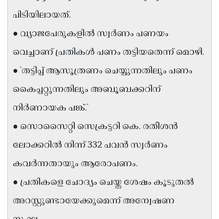
Updates
Assembly
പിടിയിലായത്.
Kerala
Polls
Local
Look
● വ്യാജപേരുകളിൽ സ്വർണം പണയം
Body
Back
വെച്ചാണ് പ്രതികൾ പണം തട്ടിയതെന്ന് മൊഴി.
Election
2025
● 'തട്ടിപ്പ് ആസൂത്രണം ചെയ്യുന്നതിലും പണം
കൈപ്പറ്റുന്നതിലും അബൂബക്കറിന്
നിർണായക പങ്ക്.'
● സൊസൈറ്റി സെക്രട്ടറി കെ. രതീശൻ
ലോക്കറിൽ നിന്ന് 332 പവൻ സ്വർണം
കവർന്നതായും ആരോപണം.
● പ്രതികളെ ചോദ്യം ചെയ്ത ശേഷം കൂടുതൽ
അറസ്റ്റുണ്ടായേക്കുമെന്ന് അന്വേഷണ