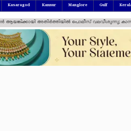
Kasaragod
Kannur
Manglore
Gulf
Keral