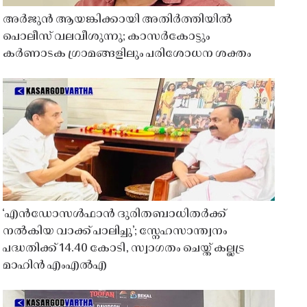
അർജുൻ ആയങ്കിക്കായി അതിർത്തിയിൽ
പൊലീസ് വലവീശുന്നു; കാസർകോട്ടും
കർണാടക ഗ്രാമങ്ങളിലും പരിശോധന ശക്തം
‘എൻഡോസൾഫാൻ ദുരിതബാധിതർക്ക്
നൽകിയ വാക്ക് പാലിച്ചു’; സ്നേഹസാന്ത്വനം
പദ്ധതിക്ക് 14.40 കോടി, സ്വാഗതം ചെയ്ത് കല്ലട്ര
മാഹിൻ എംഎൽഎ