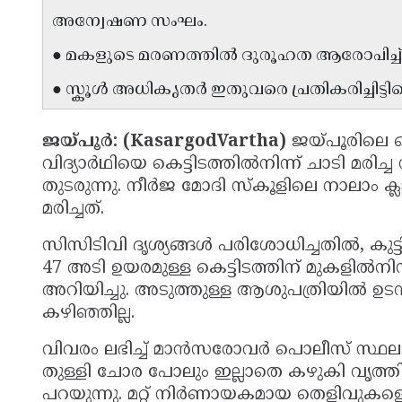
അന്വേഷണ സംഘം.
● മകളുടെ മരണത്തിൽ ദുരൂഹത ആരോപിച്ച
● സ്കൂൾ അധികൃതർ ഇതുവരെ പ്രതികരിച്ചിട്ടില്
ജയ്‌പൂർ: (KasargodVartha)
ജയ്‌പൂരിലെ ഒ
വിദ്യാർഥിയെ കെട്ടിടത്തിൽനിന്ന് ചാടി മ
തുടരുന്നു. നീർജ മോദി സ്കൂളിലെ നാലാം 
മരിച്ചത്.
സിസിടിവി ദൃശ്യങ്ങൾ പരിശോധിച്ചതിൽ, കു
47 അടി ഉയരമുള്ള കെട്ടിടത്തിന് മുകളിൽനിന
അറിയിച്ചു. അടുത്തുള്ള ആശുപത്രിയിൽ ഉടൻ
കഴിഞ്ഞില്ല.
വിവരം ലഭിച്ച് മാൻസരോവർ പൊലീസ് സ്ഥലത്
തുള്ളി ചോര പോലും ഇല്ലാതെ കഴുകി വൃത്ത
പറയുന്നു. മറ്റ് നിർണായകമായ തെളിവുകളൊന