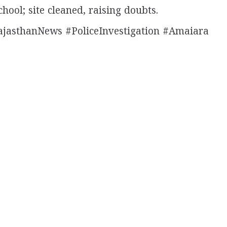
hool; site cleaned, raising doubts.
ajasthanNews #PoliceInvestigation #Amaiara