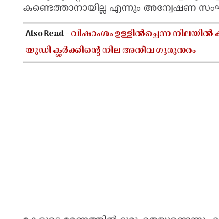
കണ്ടെത്താനായില്ല എന്നും അന്വേഷണ സംഘം
Also Read -
വിഷാംശം ഉള്ളിൽച്ചെന്ന നിലയിൽ ക
യുഡി ക്ലർക്കിൻ്റെ നില അതീവ ഗുരുതരം