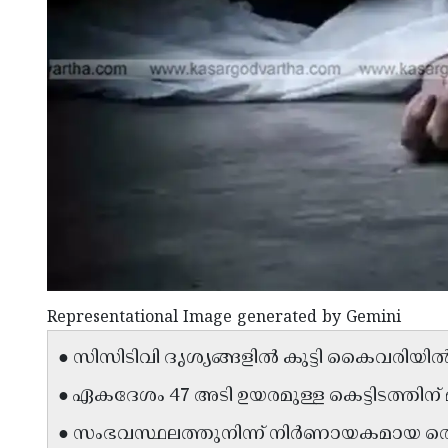
Representational Image generated by Gemini
● സിസിടിവി ദൃശ്യങ്ങളിൽ കുട്ടി കൈവരിയി
● ഏകദേശം 47 അടി ഉയരമുള്ള കെട്ടിടത്തിന് 
● സംഭവസ്ഥലത്തുനിന്ന് നിർണായകമായ തെള