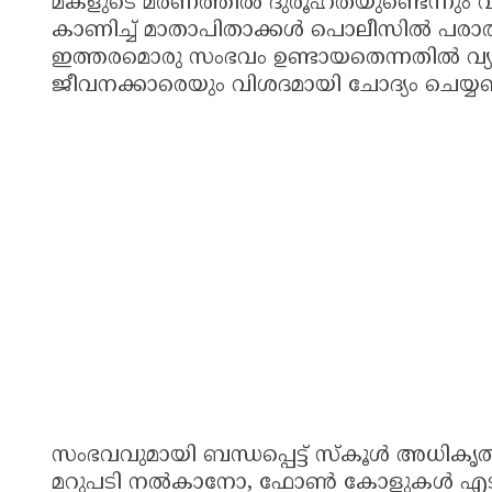
മകളുടെ മരണത്തിൽ ദുരൂഹതയുണ്ടെന്നും
കാണിച്ച് മാതാപിതാക്കൾ പൊലീസിൽ പര
ഇത്തരമൊരു സംഭവം ഉണ്ടായതെന്നതിൽ വ്യക
ജീവനക്കാരെയും വിശദമായി ചോദ്യം ചെയ്യണമ
സംഭവവുമായി ബന്ധപ്പെട്ട് സ്കൂൾ അധികൃതർ ഇ
മറുപടി നൽകാനോ, ഫോൺ കോളുകൾ എടു