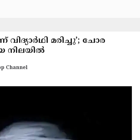
ണ് വിദ്യാർഥി മരിച്ചു’; ചോര
കിയ നിലയിൽ
p Channel