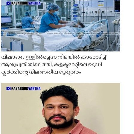
വിഷാംശം ഉള്ളിൽച്ചെന്ന നിലയിൽ കാറോടിച്ച്
ആശുപത്രിയിലെത്തി; കളക്ടറേറ്റിലെ യുഡി
ക്ലർക്കിൻ്റെ നില അതീവ ഗുരുതരം