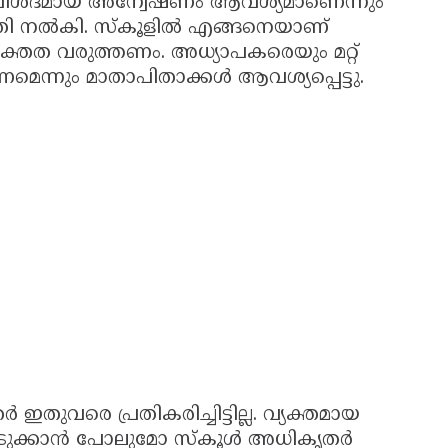
 വിശദമായ അന്വേഷണം ആവശ്യമാണെന്നും
ാതി നൽകി. സ്കൂളിൽ എങ്ങനെയാണ്
്തത വരുത്തണം. അധ്യാപകരെയും മറ്റ്
െന്നും മാതാപിതാക്കൾ ആവശ്യപ്പെട്ടു.
തുവരെ പ്രതികരിച്ചിട്ടില്ല. വ്യക്തമായ
ക്കാൻ പോലുമോ സ്കൂൾ അധികൃതർ