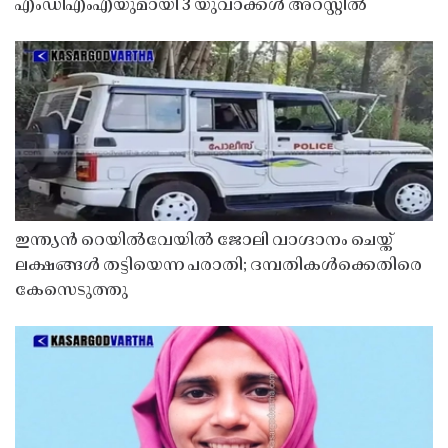
എംഡിഎംഎയുമായി 3 യുവാക്കൾ അറസ്റ്റിൽ
ഇന്ത്യൻ റെയിൽവേയിൽ ജോലി വാഗ്ദാനം ചെയ്ത്
ലക്ഷങ്ങൾ തട്ടിയെന്ന പരാതി; ദമ്പതികൾക്കെതിരെ
കേസെടുത്തു