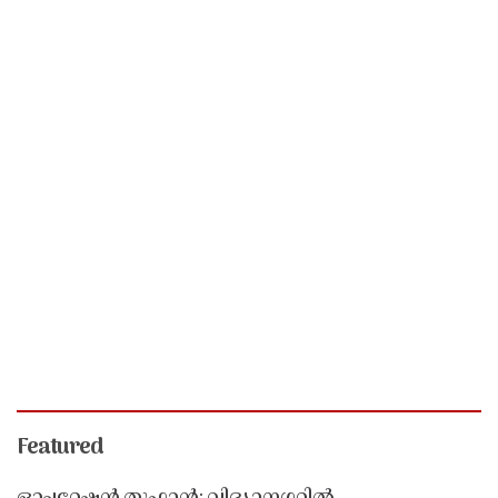
Featured
ഓപ്പറേഷൻ തൂഫാൻ; വിദ്യാനഗറിൽ