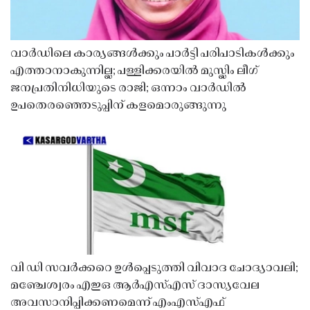
വാർഡിലെ കാര്യങ്ങൾക്കും പാർട്ടി പരിപാടികൾക്കും
എത്താനാകുന്നില്ല; പള്ളിക്കരയിൽ മുസ്ലിം ലീഗ്
ജനപ്രതിനിധിയുടെ രാജി; ഒന്നാം വാർഡിൽ
ഉപതെരഞ്ഞെടുപ്പിന് കളമൊരുങ്ങുന്നു
വി ഡി സവർക്കറെ ഉൾപ്പെടുത്തി വിവാദ ചോദ്യാവലി;
മഞ്ചേശ്വരം എഇഒ ആർഎസ്എസ് ദാസ്യവേല
അവസാനിപ്പിക്കണമെന്ന് എംഎസ്എഫ്