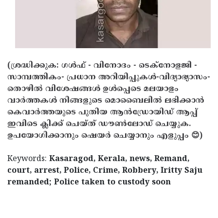
(ശ്രദ്ധിക്കുക: ഗൾഫ് - വിനോദം - ടെക്നോളജി -
സാമ്പത്തികം- പ്രധാന അറിയിപ്പുകൾ-വിദ്യാഭ്യാസം-
തൊഴിൽ വിശേഷങ്ങൾ ഉൾപ്പെടെ മലയാളം
വാർത്തകൾ നിങ്ങളുടെ മൊബൈലിൽ ലഭിക്കാൻ
കെവാർത്തയുടെ പുതിയ ആൻഡ്രോയിഡ് ആപ്പ്
ഇവിടെ ക്ലിക്ക് ചെയ്ത് ഡൗൺലോഡ് ചെയ്യുക.
ഉപയോഗിക്കാനും ഷെയർ ചെയ്യാനും എളുപ്പം 😊)
Keywords:
Kasaragod, Kerala, news, Remand,
court, arrest, Police, Crime, Robbery, Iritty Saju
remanded; Police taken to custody soon
< !- START disable copy paste -->