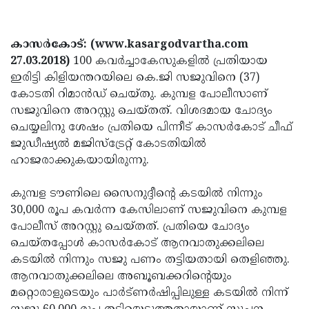
Election
Maha
Shivarathri
International
കാസര്‍കോട്: (www.kasargodvartha.com
Women's
Anti-
27.03.2018)
100 കവര്‍ച്ചാകേസുകളില്‍ പ്രതിയായ
ഇരിട്ടി കിളിയന്തറയിലെ കെ.ജി സജുവിനെ (37)
Day
Drug
Attukal
കോടതി റിമാന്‍ഡ് ചെയ്തു. കുമ്പള പോലീസാണ്
Campaign
Pongala
Holi
സജുവിനെ അറസ്റ്റു ചെയ്തത്. വിശദമായ ചോദ്യം
ചെയ്യലിനു ശേഷം പ്രതിയെ പിന്നീട് കാസര്‍കോട് ചീഫ്
2025
2025
IPL
ജുഡീഷ്യല്‍ മജിസ്‌ട്രേറ്റ് കോടതിയില്‍
2025
Eid
ഹാജരാക്കുകയായിരുന്നു.
Al-
Waqf
കുമ്പള ടൗണിലെ സൈനുദ്ദീന്റെ കടയില്‍ നിന്നും
Fitr
Bill
Vishu
30,000 രൂപ കവര്‍ന്ന കേസിലാണ് സജുവിനെ കുമ്പള
2025
പോലീസ് അറസ്റ്റു ചെയ്തത്. പ്രതിയെ ചോദ്യം
Controversy
Festival
Good
ചെയ്തപ്പോള്‍ കാസര്‍കോട് ആനവാതുക്കലിലെ
2025
Friday
Easter
കടയില്‍ നിന്നും സജു പണം തട്ടിയതായി തെളിഞ്ഞു.
ആനവാതുക്കലിലെ അബൂബക്കറിന്റെയും
Observance
Sunday
By-
മറ്റൊരാളുടെയും പാര്‍ട്ണര്‍ഷിപ്പിലുള്ള കടയില്‍ നിന്ന്
2025
2025
Election
Bihar