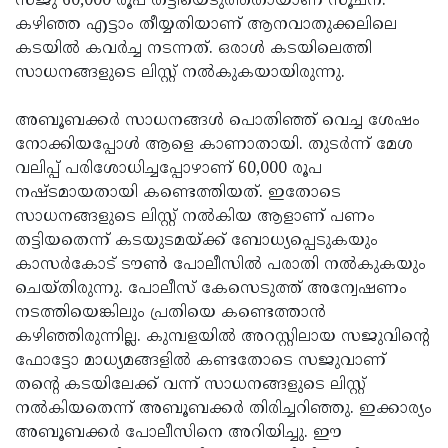
സജു 60,000 രൂപ തട്ടിയെടുത്തതായാണ് സൂചന.
കഴിഞ്ഞ എട്ടാം തീയ്യതിയാണ് ആനവാതുക്കലിലെ
Updates
Assembly
Kerala
കടയില്‍ കവര്‍ച്ച നടന്നത്. ഒരാള്‍ കടയിലെത്തി
Polls
Local
Look
സാധനങ്ങളുടെ ലിസ്റ്റ് നല്‍കുകയായിരുന്നു.
Body
Back
അബൂബക്കര്‍ സാധനങ്ങള്‍ പൊതിഞ്ഞ് വെച്ച ശേഷം
Election
2025
നോക്കിയപ്പോള്‍ ആളെ കാണാതായി. തുടര്‍ന്ന് മേശ
വലിപ്പ് പരിശോധിച്ചപ്പോഴാണ് 60,000 രൂപ
നഷ്ടമായതായി കണ്ടെത്തിയത്. ഇതോടെ
സാധനങ്ങളുടെ ലിസ്റ്റ് നല്‍കിയ ആളാണ് പണം
തട്ടിയതെന്ന് കടയുടമയ്ക്ക് ബോധ്യപ്പെടുകയും
കാസര്‍കോട് ടൗണ്‍ പോലീസില്‍ പരാതി നല്‍കുകയും
ചെയ്തിരുന്നു. പോലീസ് കേസെടുത്ത് അന്വേഷണം
നടത്തിയെങ്കിലും പ്രതിയെ കണ്ടെത്താന്‍
കഴിഞ്ഞിരുന്നില്ല. കുമ്പളയില്‍ അറസ്റ്റിലായ സജുവിന്റെ
ഫോട്ടോ മാധ്യമങ്ങളില്‍ കണ്ടതോടെ സജുവാണ്
തന്റെ കടയിലേക്ക് വന്ന് സാധനങ്ങളുടെ ലിസ്റ്റ്
നല്‍കിയതെന്ന് അബൂബക്കര്‍ തിരിച്ചറിഞ്ഞു. ഇക്കാര്യം
അബൂബക്കര്‍ പോലീസിനെ അറിയിച്ചു. ഈ