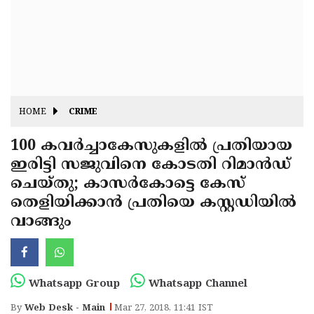
Fitr
May
Day
Eid
Al
Independence
Ad'ha
Day
Onam
HOME
CRIME
J&K
State
100 കവര്‍ച്ചാകേസുകളില്‍ പ്രതിയായ
Haryana
ഇരിട്ടി സജുവിനെ കോടതി റിമാന്‍ഡ്
Assembly
State
Diwali
ചെയ്തു; കാസര്‍കോട്ടെ കേസ്
Elections
Assembly
Christmas
തെളിയിക്കാന്‍ പ്രതിയെ കസ്റ്റഡിയില്‍
Elections
വാങ്ങും
New-
Year
Republic
Day
Budget
Whatsapp Group
Whatsapp Channel
Delhi
By
Web Desk - Main
Mar 27, 2018, 11:41 IST