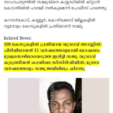
സാഹചര്യത്തില്‍ സജുവിനെ കസ്റ്റഡിയില്‍ കിട്ടാന്‍
കോടതിയില്‍ ഹരജി നല്‍കുമെന്ന് പോലീസ് പറഞ്ഞു.
കാസര്‍കോട്, കണ്ണൂര്‍, കോഴിക്കോട് ജില്ലകളില്‍
നൂറോളം കേസുകളില്‍ പ്രതിയാണ് സജു.
Related News:
100 കേസുകളില്‍ പ്രതിയായ യുവാവ് അറസ്റ്റില്‍;
പിടിയിലായത് 15 വര്‍ഷത്തോളമായി മോഷണം
മുഖ്യതൊഴിലായെടുത്ത ഇരിട്ടി സജു, യുവാവ്
കുടുങ്ങിയത് കടയിലെ സിസിടിവിയില്‍, മൂന്നര
വര്‍ഷത്തോളം സജു ജയിലിലും കിടന്നു