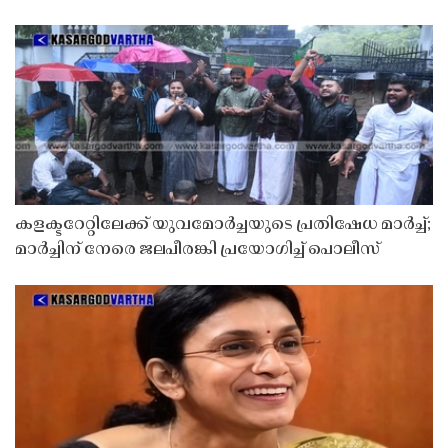
കളക്ടറേറ്റിലേക്ക് യുവമോർച്ചയുടെ പ്രതിഷേധ മാർച്ച്;
മാർച്ചിന് നേരെ ജലപീരങ്കി പ്രയോഗിച്ച് പൊലീസ്