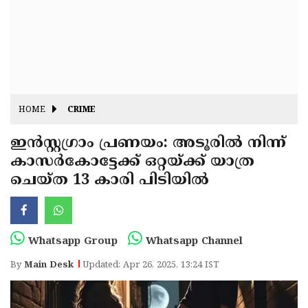
Fitr
May
Day
Eid
Al
Independence
Ad'ha
Day
Onam
HOME
CRIME
J&K
State
ഇൻസ്റ്റഗ്രാം പ്രണയം: അടൂരിൽ നിന്ന്
Haryana
കാസർകോട്ടേക്ക് ഒറ്റയ്ക്ക് യാത്ര
Assembly
State
Diwali
ചെയ്ത 13 കാരി പിടിയിൽ
Elections
Assembly
Christmas
Elections
New-
Year
Republic
Whatsapp Group
Whatsapp Channel
Day
Budget
By
Main Desk
Updated: Apr 26, 2025, 13:24 IST
Delhi