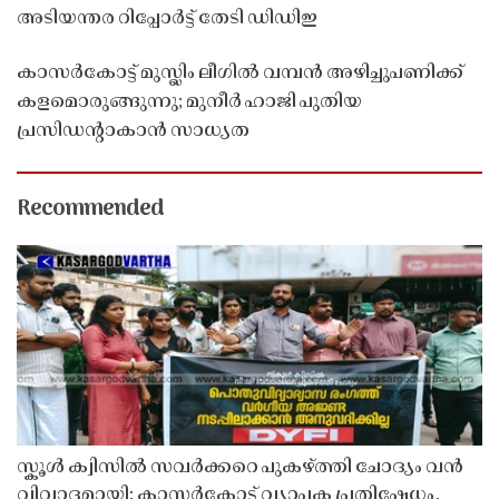
അടിയന്തര റിപ്പോർട്ട് തേടി ഡിഡിഇ
കാസർകോട്ട് മുസ്ലിം ലീഗിൽ വമ്പൻ അഴിച്ചുപണിക്ക്
കളമൊരുങ്ങുന്നു; മുനീർ ഹാജി പുതിയ
പ്രസിഡൻ്റാകാൻ സാധ്യത
Recommended
സ്കൂൾ ക്വിസിൽ സവർക്കറെ പുകഴ്ത്തി ചോദ്യം വൻ
വിവാദമായി: കാസർകോട്ട് വ്യാപക പ്രതിഷേധം,