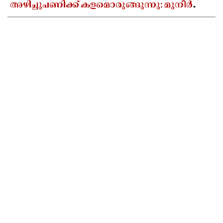
അഴിച്ചുപണിക്ക് കളമൊരുങ്ങുന്നു; മുനീർ
ഹാജി പുതിയ പ്രസിഡൻ്റാകാൻ സാധ്യത