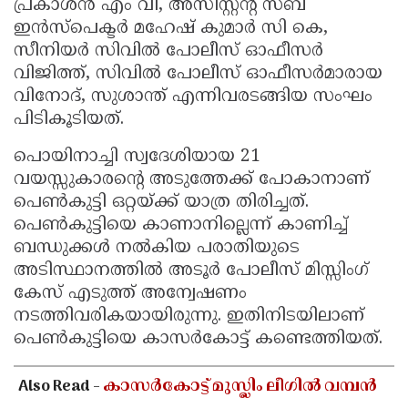
പ്രകാശൻ എം വി, അസിസ്റ്റന്റ് സബ്
ഇൻസ്പെക്ടർ മഹേഷ് കുമാർ സി കെ,
സീനിയർ സിവിൽ പോലീസ് ഓഫീസർ
വിജിത്ത്, സിവിൽ പോലീസ് ഓഫീസർമാരായ
വിനോദ്, സുശാന്ത് എന്നിവരടങ്ങിയ സംഘം
പിടികൂടിയത്.
പൊയിനാച്ചി സ്വദേശിയായ 21
വയസ്സുകാരന്റെ അടുത്തേക്ക് പോകാനാണ്
പെൺകുട്ടി ഒറ്റയ്ക്ക് യാത്ര തിരിച്ചത്.
പെൺകുട്ടിയെ കാണാനില്ലെന്ന് കാണിച്ച്
ബന്ധുക്കൾ നൽകിയ പരാതിയുടെ
അടിസ്ഥാനത്തിൽ അടൂർ പോലീസ് മിസ്സിംഗ്
കേസ് എടുത്ത് അന്വേഷണം
നടത്തിവരികയായിരുന്നു. ഇതിനിടയിലാണ്
പെൺകുട്ടിയെ കാസർകോട്ട് കണ്ടെത്തിയത്.
Also Read -
കാസർകോട്ട് മുസ്ലിം ലീഗിൽ വമ്പൻ