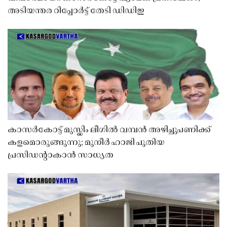
അടിയന്തര റിപ്പോർട്ട് തേടി ഡിഡിഇ
കാസർകോട്ട് മുസ്ലിം ലീഗിൽ വമ്പൻ അഴിച്ചുപണിക്ക്
കളമൊരുങ്ങുന്നു; മുനീർ ഹാജി പുതിയ
പ്രസിഡൻ്റാകാൻ സാധ്യത