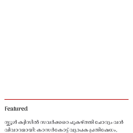
Featured
സ്കൂൾ ക്വിസിൽ സവർക്കറെ പുകഴ്ത്തി ചോദ്യം വൻ
വിവാദമായി: കാസർകോട്ട് വ്യാപക പ്രതിഷേധം,