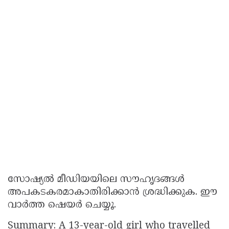
സോഷ്യൽ മീഡിയയിലെ സൗഹൃദങ്ങൾ
അപകടകരമാകാതിരിക്കാൻ ശ്രദ്ധിക്കുക. ഈ
വാർത്ത ഷെയർ ചെയ്യൂ.
Summary: A 13-year-old girl who travelled