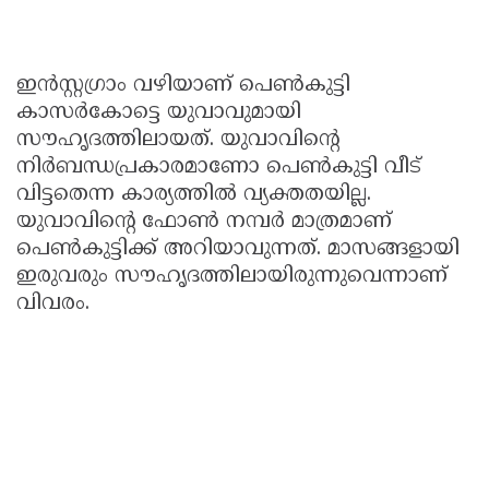
ഇൻസ്റ്റഗ്രാം വഴിയാണ് പെൺകുട്ടി
കാസർകോട്ടെ യുവാവുമായി
സൗഹൃദത്തിലായത്. യുവാവിൻ്റെ
നിർബന്ധപ്രകാരമാണോ പെൺകുട്ടി വീട്
വിട്ടതെന്ന കാര്യത്തിൽ വ്യക്തതയില്ല.
യുവാവിൻ്റെ ഫോൺ നമ്പർ മാത്രമാണ്
പെൺകുട്ടിക്ക് അറിയാവുന്നത്. മാസങ്ങളായി
ഇരുവരും സൗഹൃദത്തിലായിരുന്നുവെന്നാണ്
വിവരം.