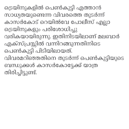
ട്രെയിനുകളിൽ പെൺകുട്ടി എത്താൻ
സാധ്യതയുണ്ടെന്ന വിവരത്തെ തുടർന്ന്
കാസർകോട് റെയിൽവേ പോലീസ് എല്ലാ
ട്രെയിനുകളും പരിശോധിച്ചു
വരികയായിരുന്നു. ഇതിനിടയിലാണ് മലബാർ
എക്സ്പ്രസ്സിൽ വന്നിറങ്ങുന്നതിനിടെ
പെൺകുട്ടി പിടിയിലായത്.
വിവരമറിഞ്ഞതിനെ തുടർന്ന് പെൺകുട്ടിയുടെ
ബന്ധുക്കൾ കാസർകോട്ടേക്ക് യാത്ര
തിരിച്ചിട്ടുണ്ട്.