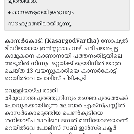
എത്തിയത്.
Updates
Assembly
Kerala
● മാസങ്ങളായി ഇരുവരും
Polls
Local
Look
സൗഹൃദത്തിലായിരുന്നു.
Body
Back
Election
2025
കാസർകോട്: (KasargodVartha)
സോഷ്യൽ
മീഡിയയായ ഇൻസ്റ്റഗ്രാം വഴി പരിചയപ്പെട്ട
കാമുകനെ കാണാനായി പത്തനംതിട്ടയിലെ
അടൂരിൽ നിന്നും ഒറ്റയ്ക്ക് ട്രെയിനിൽ യാത്ര
ചെയ്ത 13 വയസ്സുകാരിയെ കാസർകോട്ട്
റെയിൽവേ പോലീസ് പിടികൂടി.
വെള്ളിയാഴ്ച രാത്രി
തിരുവനന്തപുരത്തുനിന്നും മംഗലാപുരത്തേക്ക്
പോവുകയായിരുന്ന മലബാർ എക്സ്പ്രസ്സിൽ
കാസർകോട്ടെത്തിയ പെൺകുട്ടിയെ
ശനിയാഴ്ച രാവിലെ ഒമ്പത് മണിയോടെയാണ്
റെയിൽവേ പോലീസ് സബ് ഇൻസ്പെക്ടർ