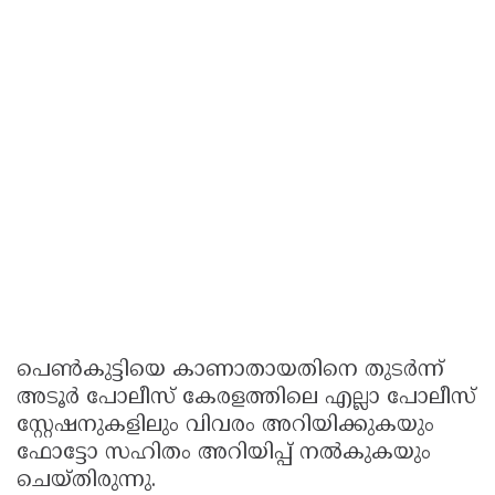
പെൺകുട്ടിയെ കാണാതായതിനെ തുടർന്ന്
അടൂർ പോലീസ് കേരളത്തിലെ എല്ലാ പോലീസ്
സ്റ്റേഷനുകളിലും വിവരം അറിയിക്കുകയും
ഫോട്ടോ സഹിതം അറിയിപ്പ് നൽകുകയും
ചെയ്തിരുന്നു.