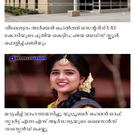
നീലേശ്വരം അർബൻ ഹെൽത്ത് സെൻ്ററിന് 1.43
കോടിയുടെ പുതിയ കെട്ടിടം; പഴയ ബഡ്സ് സ്കൂൾ
പൊളിച്ച് പണിയും
മദ്യപിച്ച് വാഹനമോടിച്ചു; യൂട്യൂബർ 'ഹെലൻ ഓഫ്
സ്പാർട്ട' എന്ന എസ് ആർ ധന്യയുടെ ലൈസൻസ്
സസ്പെൻഡ് ചെയ്തു ​​​​​​​