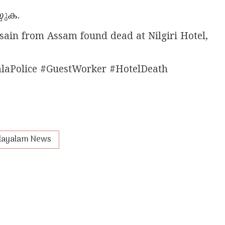
്യുക.
ain from Assam found dead at Nilgiri Hotel,
laPolice #GuestWorker #HotelDeath
layalam News