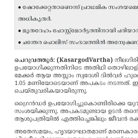
● ഷോക്കേറ്റതാണെന്ന് പ്രാഥമിക സംശയമെ
അധികൃതർ.
● മൃതദേഹം പോസ്റ്റ്മോർട്ടത്തിനായി പരിയാര
● ചന്തേര പൊലീസ് സംഭവത്തിൽ അന്വേഷണം 
ചെറുവത്തൂർ: (KasargodVartha)
നീലഗിര
ഉപയോഗിക്കുന്നതിനിടെ അതിഥി തൊഴിലാളിയ
മേക്കർ ആയ അസ്സാം സ്വദേശി ദിൽവർ ഹുസൈൻ 
1.05 മണിയോടെയാണ് അപകടം നടന്നത്. ഇ
ചെയ്തുവരികയായിരുന്നു.
ഗ്രൈൻഡർ ഉപയോഗിച്ചുകൊണ്ടിരിക്കെ യുവാ
സംശയിക്കുന്നു. അപകടമുണ്ടായ ഉടൻ തന്നെ
ആശുപത്രിയിൽ എത്തിച്ചെങ്കിലും ജീവൻ രക്ഷ
അതേസമയം, ഹൃദയാഘാതമാണ് മരണകാരണമ