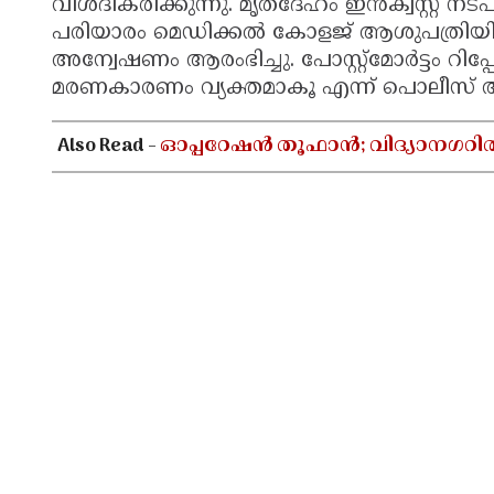
വിശദീകരിക്കുന്നു. മൃതദേഹം ഇൻക്വസ്റ്റ് നട
പരിയാരം മെഡിക്കൽ കോളജ് ആശുപത്രിയിലേ
അന്വേഷണം ആരംഭിച്ചു. പോസ്റ്റ്മോർട്ടം റിപ്
മരണകാരണം വ്യക്തമാകൂ എന്ന് പൊലീസ് അറ
Also Read -
ഓപ്പറേഷൻ തൂഫാൻ; വിദ്യാനഗറി