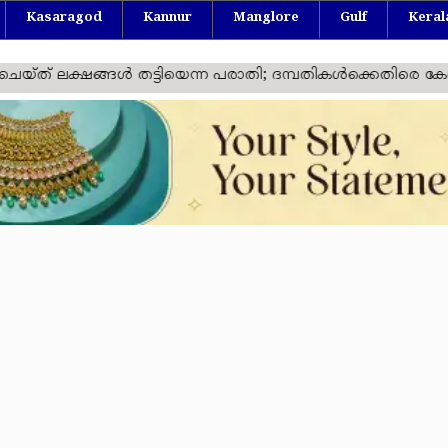
Kasaragod
Kannur
Manglore
Gulf
Keral