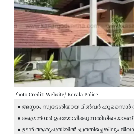
Photo Credit: Website/ Kerala Police
● അസ്സാം സ്വദേശിയായ ദിൽവർ ഹുസൈൻ ആണ
● ഗ്രൈൻഡർ ഉപയോഗിക്കുന്നതിനിടെയാണ് 
● ഉടൻ ആശുപത്രിയിൽ എത്തിച്ചെങ്കിലും ജീവൻ