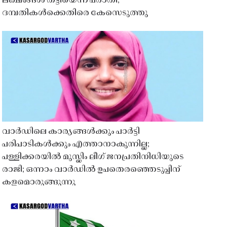
ലക്ഷങ്ങൾ തട്ടിയെന്ന പരാതി;
ദമ്പതികൾക്കെതിരെ കേസെടുത്തു
വാർഡിലെ കാര്യങ്ങൾക്കും പാർട്ടി
പരിപാടികൾക്കും എത്താനാകുന്നില്ല;
പള്ളിക്കരയിൽ മുസ്ലിം ലീഗ് ജനപ്രതിനിധിയുടെ
രാജി; ഒന്നാം വാർഡിൽ ഉപതെരഞ്ഞെടുപ്പിന്
കളമൊരുങ്ങുന്നു