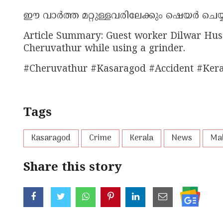
ഈ വാർത്ത മറ്റുള്ളവരിലേക്കും ഷെയർ ചെയ
Article Summary: Guest worker Dilwar Huss
Cheruvathur while using a grinder.
#Cheruvathur #Kasaragod #Accident #Kera
Tags
Kasaragod
Crime
Kerala
News
Ma
Share this story