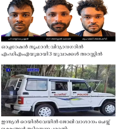
ഓപ്പറേഷൻ തൂഫാൻ; വിദ്യാനഗറിൽ
എംഡിഎംഎയുമായി 3 യുവാക്കൾ അറസ്റ്റിൽ
ഇന്ത്യൻ റെയിൽവേയിൽ ജോലി വാഗ്ദാനം ചെയ്ത്