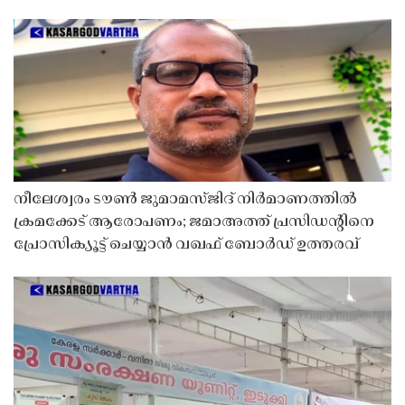
നീലേശ്വരം ടൗൺ ജുമാമസ്ജിദ് നിർമാണത്തിൽ
ക്രമക്കേട് ആരോപണം; ജമാഅത്ത് പ്രസിഡന്റിനെ
പ്രോസിക്യൂട്ട് ചെയ്യാൻ വഖഫ് ബോർഡ് ഉത്തരവ്