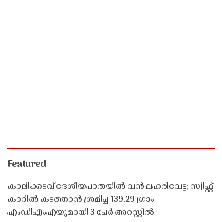
Featured
കാലിക്കടവ് ദേശീയപാതയിൽ വൻ ലഹരിവേട്ട; സ്വിഫ്റ്റ്
കാറിൽ കടത്താൻ ശ്രമിച്ച 139.29 ഗ്രാം
എംഡിഎംഎയുമായി 3 പേർ അറസ്റ്റിൽ