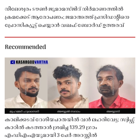
നീലേശ്വരം ടൗൺ ജുമാമസ്ജിദ് നിർമാണത്തിൽ
ക്രമക്കേട് ആരോപണം; ജമാഅത്ത് പ്രസിഡന്റിനെ
പ്രോസിക്യൂട്ട് ചെയ്യാൻ വഖഫ് ബോർഡ് ഉത്തരവ്
Recommended
കാലിക്കടവ് ദേശീയപാതയിൽ വൻ ലഹരിവേട്ട; സ്വിഫ്റ്റ്
കാറിൽ കടത്താൻ ശ്രമിച്ച 139.29 ഗ്രാം
എംഡിഎംഎയുമായി 3 പേർ അറസ്റ്റിൽ