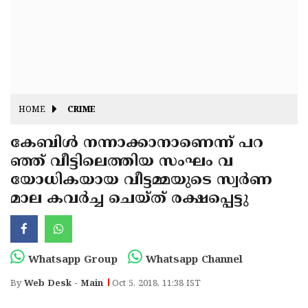
Fitr
May
Day
Eid
Al
Independence
Ad'ha
Day
Onam
HOME
CRIME
J&K
State
കേബിള്‍ നന്നാക്കാനാണെന്ന് പറ
Haryana
ഞ്ഞ് വീട്ടിലെത്തിയ സംഘം വ
Assembly
State
Diwali
യോധികയായ വീട്ടമ്മയുടെ സ്വര്‍ണ
Elections
Assembly
Christmas
മാല കവര്‍ച്ച ചെയ്ത് രക്ഷപ്പെട്ടു
Elections
New-
Year
Republic
Whatsapp Group
Whatsapp Channel
Day
Budget
By
Web Desk - Main
Oct 5, 2018, 11:38 IST
Delhi