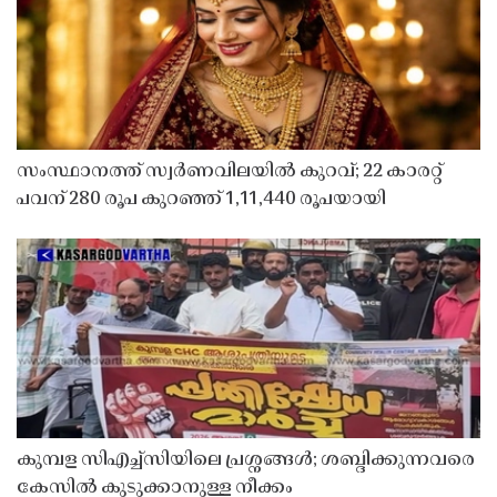
സംസ്ഥാനത്ത് സ്വർണവിലയിൽ കുറവ്; 22 കാരറ്റ്
പവന് 280 രൂപ കുറഞ്ഞ് 1,11,440 രൂപയായി
കുമ്പള സിഎച്ച്സിയിലെ പ്രശ്നങ്ങൾ; ശബ്ദിക്കുന്നവരെ
കേസിൽ കുടുക്കാനുള്ള നീക്കം