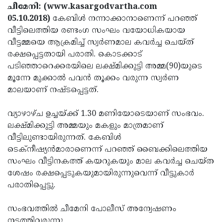
Election
Maha
ചീമേനി: (www.kasargodvartha.com
05.10.2018)
കേബിള്‍ നന്നാക്കാനാണെന്ന് പറഞ്ഞ്
Shivarathri
International
വീട്ടിലെത്തിയ രണ്ടംഗ സംഘം വയോധികയായ
Women's
Anti-
വീട്ടമ്മയെ ആക്രമിച്ച് സ്വര്‍ണമാല കവര്‍ച്ച ചെയ്ത്
രക്ഷപ്പെട്ടതായി പരാതി. കൊടക്കാട്
Day
Drug
Attukal
പടിഞ്ഞാറെക്കരയിലെ ലക്ഷ്മിക്കുട്ടി അമ്മ(90)യുടെ
Campaign
Pongala
Holi
മൂന്നേ മുക്കാല്‍ പവന്‍ തൂക്കം വരുന്ന സ്വര്‍ണ
മാലയാണ് നഷ്ടപ്പെട്ടത്.
2025
2025
IPL
2025
Eid
വ്യാഴാഴ്ച ഉച്ചയ്ക്ക് 1.30 മണിയോടെയാണ് സംഭവം.
ലക്ഷ്മിക്കുട്ടി അമ്മയും മകളും മാത്രമാണ്
Al-
Waqf
വീട്ടിലുണ്ടായിരുന്നത്. കേബിള്‍
Fitr
Bill
Vishu
ടെക്‌നീഷ്യന്‍മാരാണെന്ന് പറഞ്ഞ് ബൈക്കിലെത്തിയ
സംഘം വീട്ടിനകത്ത് കയറുകയും മാല കവര്‍ച്ച ചെയ്ത
2025
Controversy
Festival
Good
ശേഷം രക്ഷപ്പെടുകയുമായിരുന്നുവെന്ന് വീട്ടുകാര്‍
2025
Friday
Easter
പരാതിപ്പെട്ടു.
Observance
Sunday
By-
സംഭവത്തില്‍ ചീമേനി പോലീസ് അന്വേഷണം
2025
2025
Election
Bihar
നടത്തിവരുന്നു.