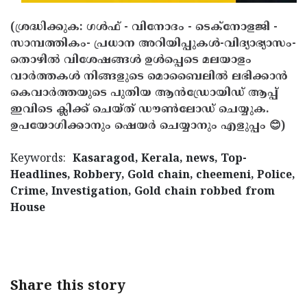
(ശ്രദ്ധിക്കുക: ഗൾഫ് - വിനോദം - ടെക്നോളജി -
സാമ്പത്തികം- പ്രധാന അറിയിപ്പുകൾ-വിദ്യാഭ്യാസം-
തൊഴിൽ വിശേഷങ്ങൾ ഉൾപ്പെടെ മലയാളം
വാർത്തകൾ നിങ്ങളുടെ മൊബൈലിൽ ലഭിക്കാൻ
കെവാർത്തയുടെ പുതിയ ആൻഡ്രോയിഡ് ആപ്പ്
ഇവിടെ ക്ലിക്ക് ചെയ്ത് ഡൗൺലോഡ് ചെയ്യുക.
ഉപയോഗിക്കാനും ഷെയർ ചെയ്യാനും എളുപ്പം 😊)
Keywords:
Kasaragod, Kerala, news, Top-
Headlines, Robbery, Gold chain, cheemeni, Police,
Crime, Investigation, Gold chain robbed from
House
< !- START disable copy paste -->
Share this story