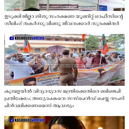
ഇടുക്കി ജില്ലാ ശിശു സംരക്ഷണ യൂണിറ്റ് ഓഫീസിൻ്റെ
സീലിംഗ് തകർന്നു വീണു; ജീവനക്കാർ സുരക്ഷിതർ
കുമ്പളയിൽ വിദ്യാഭ്യാസ മന്ത്രിക്കെതിരെ ബിജെപി
പ്രതിഷേധം; അധ്യാപകനെ സസ്‌പെൻഡ് ചെയ്ത നടപടി
പിൻവലിക്കണമെന്ന് ആവശ്യം