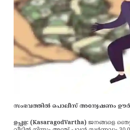
സംഭവത്തിൽ പൊലീസ് അന്വേഷണം ഊർജ
ഉപ്പള: (KasaragodVartha)
ജനങ്ങളെ ഞെട്ടി