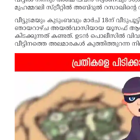
വീട്ടിൽ നിന്നും അഞ്ച് പവൻ സ്വർണവും 30,
മുഹമ്മദലി സ്ട്രീറ്റിൽ അബ്ദുൽ റസാഖിന്റെ
വീട്ടുടമയും കുടുംബവും മാർച് 18ന് വീടുപൂട
ഞായറാഴ്ച അയൽവാസിയായ യൂസഫ് ആണ് വീ
കിടക്കുന്നത് കണ്ടത്. ഉടൻ പൊലീസിൽ വിവ
വീട്ടിനത്തെ അലമാരകൾ കുത്തിത്തുറന്ന ന