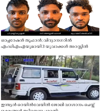
ഓപ്പറേഷൻ തൂഫാൻ; വിദ്യാനഗറിൽ
എംഡിഎംഎയുമായി 3 യുവാക്കൾ അറസ്റ്റിൽ
ഇന്ത്യൻ റെയിൽവേയിൽ ജോലി വാഗ്ദാനം ചെയ്ത്