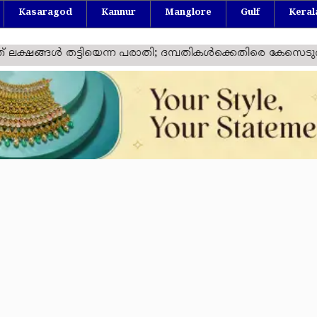
Kasaragod
Kannur
Manglore
Gulf
Keral