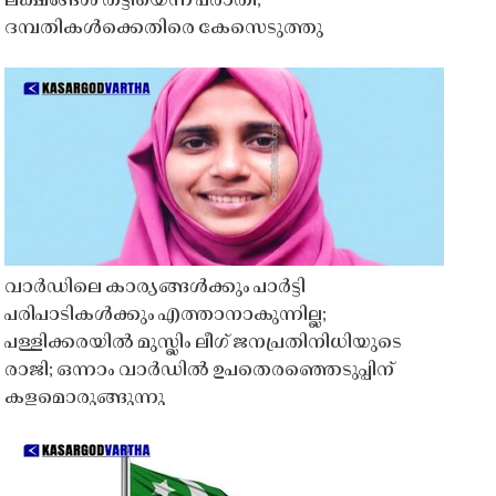
ലക്ഷങ്ങൾ തട്ടിയെന്ന പരാതി;
ദമ്പതികൾക്കെതിരെ കേസെടുത്തു
വാർഡിലെ കാര്യങ്ങൾക്കും പാർട്ടി
പരിപാടികൾക്കും എത്താനാകുന്നില്ല;
പള്ളിക്കരയിൽ മുസ്ലിം ലീഗ് ജനപ്രതിനിധിയുടെ
രാജി; ഒന്നാം വാർഡിൽ ഉപതെരഞ്ഞെടുപ്പിന്
കളമൊരുങ്ങുന്നു