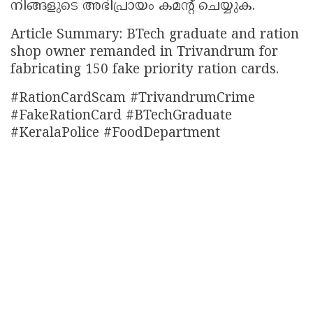
നിങ്ങളുടെ അഭിപ്രായം കമൻ്റ് ചെയ്യുക.
Article Summary: BTech graduate and ration
shop owner remanded in Trivandrum for
fabricating 150 fake priority ration cards.
#RationCardScam #TrivandrumCrime
#FakeRationCard #BTechGraduate
#KeralaPolice #FoodDepartment