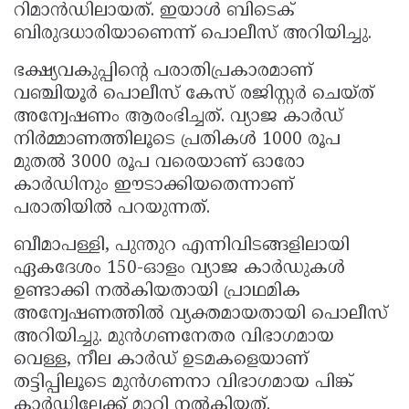
റിമാൻഡിലായത്. ഇയാൾ ബിടെക്
ബിരുദധാരിയാണെന്ന് പൊലീസ് അറിയിച്ചു.
ഭക്ഷ്യവകുപ്പിന്റെ പരാതിപ്രകാരമാണ്
വഞ്ചിയൂർ പൊലീസ് കേസ് രജിസ്റ്റർ ചെയ്ത്
അന്വേഷണം ആരംഭിച്ചത്. വ്യാജ കാർഡ്
നിർമ്മാണത്തിലൂടെ പ്രതികൾ 1000 രൂപ
മുതൽ 3000 രൂപ വരെയാണ് ഓരോ
കാർഡിനും ഈടാക്കിയതെന്നാണ്
പരാതിയിൽ പറയുന്നത്.
ബീമാപള്ളി, പുന്തുറ എന്നിവിടങ്ങളിലായി
ഏകദേശം 150-ഓളം വ്യാജ കാർഡുകൾ
ഉണ്ടാക്കി നൽകിയതായി പ്രാഥമിക
അന്വേഷണത്തിൽ വ്യക്തമായതായി പൊലീസ്
അറിയിച്ചു. മുൻഗണനേതര വിഭാഗമായ
വെള്ള, നീല കാർഡ് ഉടമകളെയാണ്
തട്ടിപ്പിലൂടെ മുൻഗണനാ വിഭാഗമായ പിങ്ക്
കാർഡിലേക്ക് മാറ്റി നൽകിയത്.