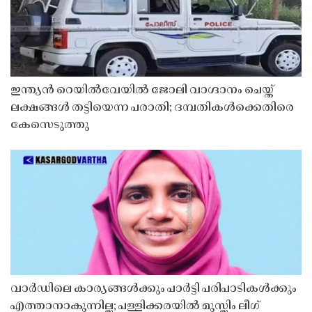
ഇന്ത്യൻ റെയിൽവേയിൽ ജോലി വാഗ്ദാനം ചെയ്ത്
ലക്ഷങ്ങൾ തട്ടിയെന്ന പരാതി; ദമ്പതികൾക്കെതിരെ
കേസെടുത്തു
വാർഡിലെ കാര്യങ്ങൾക്കും പാർട്ടി പരിപാടികൾക്കും
എത്താനാകുന്നില്ല; പള്ളിക്കരയിൽ മുസ്ലിം ലീഗ്