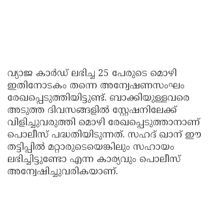
വ്യാജ കാർഡ് ലഭിച്ച 25 പേരുടെ മൊഴി
ഇതിനോടകം തന്നെ അന്വേഷണസംഘം
രേഖപ്പെടുത്തിയിട്ടുണ്ട്. ബാക്കിയുള്ളവരെ
അടുത്ത ദിവസങ്ങളിൽ സ്റ്റേഷനിലേക്ക്
വിളിച്ചുവരുത്തി മൊഴി രേഖപ്പെടുത്താനാണ്
പൊലീസ് പദ്ധതിയിടുന്നത്. സഹദ് ഖാന് ഈ
തട്ടിപ്പിൽ മറ്റാരുടെയെങ്കിലും സഹായം
ലഭിച്ചിട്ടുണ്ടോ എന്ന കാര്യവും പൊലീസ്
അന്വേഷിച്ചുവരികയാണ്.