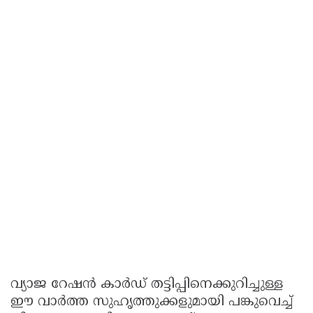
വ്യാജ റേഷൻ കാർഡ് തട്ടിപ്പിനെക്കുറിച്ചുള്ള
ഈ വാർത്ത സുഹൃത്തുക്കളുമായി പങ്കുവെച്ച്