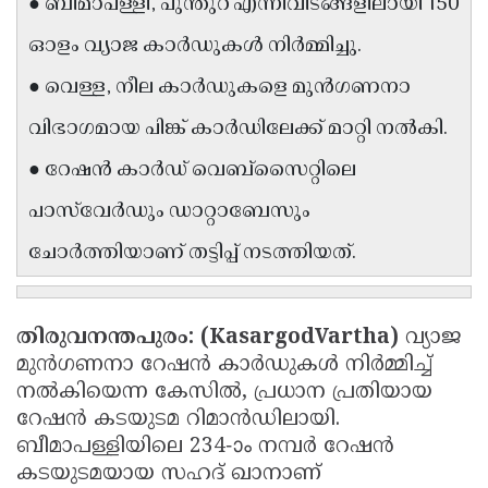
● ബീമാപള്ളി, പുന്തുറ എന്നിവിടങ്ങളിലായി 150
Updates
Assembly
Kerala
ഓളം വ്യാജ കാർഡുകൾ നിർമ്മിച്ചു.
Polls
Local
Look
● വെള്ള, നീല കാർഡുകളെ മുൻഗണനാ
Body
Back
വിഭാഗമായ പിങ്ക് കാർഡിലേക്ക് മാറ്റി നൽകി.
Election
2025
● റേഷൻ കാർഡ് വെബ്സൈറ്റിലെ
പാസ്‌വേർഡും ഡാറ്റാബേസും
ചോർത്തിയാണ് തട്ടിപ്പ് നടത്തിയത്.
തിരുവനന്തപുരം: (KasargodVartha)
വ്യാജ
മുൻഗണനാ റേഷൻ കാർഡുകൾ നിർമ്മിച്ച്
നൽകിയെന്ന കേസിൽ, പ്രധാന പ്രതിയായ
റേഷൻ കടയുടമ റിമാൻഡിലായി.
ബീമാപള്ളിയിലെ 234-ാം നമ്പർ റേഷൻ
കടയുടമയായ സഹദ് ഖാനാണ്