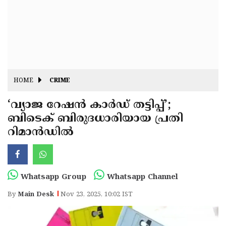
Fitr
May
Day
Eid
Al
Independence
Ad'ha
Day
Onam
HOME
CRIME
J&K
State
‘വ്യാജ റേഷൻ കാർഡ് തട്ടിപ്പ്’;
Haryana
ബിടെക് ബിരുദധാരിയായ പ്രതി
Assembly
State
Diwali
റിമാൻഡിൽ
Elections
Assembly
Christmas
Elections
New-
Year
Republic
Whatsapp Group
Whatsapp Channel
Day
Budget
By
Main Desk
Nov 23, 2025, 10:02 IST
Delhi