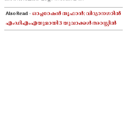
Also Read -
ഓപ്പറേഷൻ തൂഫാൻ; വിദ്യാനഗറിൽ
എംഡിഎംഎയുമായി 3 യുവാക്കൾ അറസ്റ്റിൽ