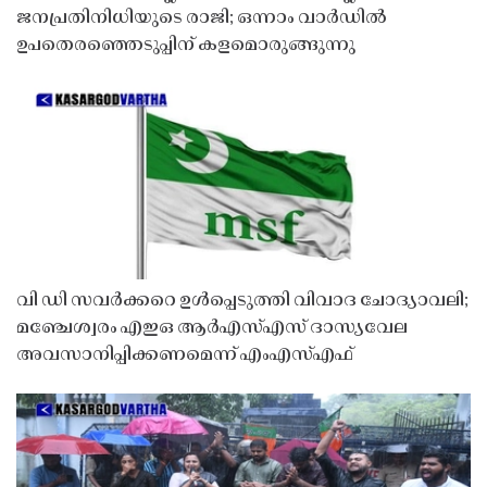
ജനപ്രതിനിധിയുടെ രാജി; ഒന്നാം വാർഡിൽ
ഉപതെരഞ്ഞെടുപ്പിന് കളമൊരുങ്ങുന്നു
വി ഡി സവർക്കറെ ഉൾപ്പെടുത്തി വിവാദ ചോദ്യാവലി;
മഞ്ചേശ്വരം എഇഒ ആർഎസ്എസ് ദാസ്യവേല
അവസാനിപ്പിക്കണമെന്ന് എംഎസ്എഫ്