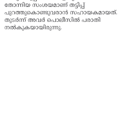
തോന്നിയ സംശയമാണ് തട്ടിപ്പ്
പുറത്തുകൊണ്ടുവരാൻ സഹായകമായത്.
തുടർന്ന് അവർ പൊലീസിൽ പരാതി
നൽകുകയായിരുന്നു.