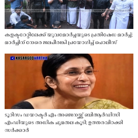
കളക്ടറേറ്റിലേക്ക് യുവമോർച്ചയുടെ പ്രതിഷേധ മാർച്ച്;
മാർച്ചിന് നേരെ ജലപീരങ്കി പ്രയോഗിച്ച് പൊലീസ്
ടൂറിസം ഡയറക്ടർ എം അഞ്ജനയ്ക്ക് ബിആർഡിസി
എംഡിയുടെ അധിക ചുമതല കൂടി; ഉത്തരവിറക്കി
സർക്കാർ