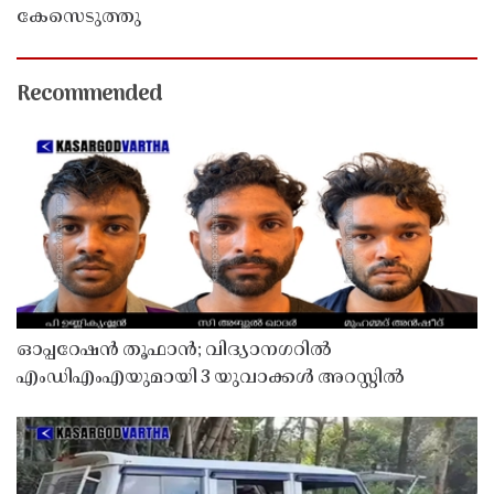
കേസെടുത്തു
Recommended
ഓപ്പറേഷൻ തൂഫാൻ; വിദ്യാനഗറിൽ
എംഡിഎംഎയുമായി 3 യുവാക്കൾ അറസ്റ്റിൽ