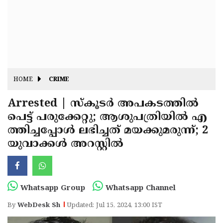
Fitr
May
Day
Eid
Al
Independence
Ad'ha
Day
Onam
HOME
CRIME
J&K
State
Arrested | സ്‌കൂടർ അപകടത്തിൽ
Haryana
പെട്ട് പരുക്കേറ്റു; ആശുപത്രിയിൽ എ
Assembly
State
Diwali
ത്തിച്ചപ്പോൾ ലഭിച്ചത് മയക്കുമരുന്ന്; 2
Elections
Assembly
Christmas
യുവാക്കൾ അറസ്റ്റിൽ
Elections
New-
Year
Republic
Whatsapp Group
Whatsapp Channel
Day
Budget
By
WebDesk Sh
Updated: Jul 15, 2024, 13:00 IST
Delhi