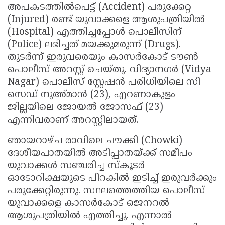
അപകടത്തിൽപെട്ട് (Accident) പരുക്കേറ്റ
Updates
Assembly
Kerala
(Injured) രണ്ട് യുവാക്കളെ ആശുപത്രിയിൽ
Polls
Local
(Hospital) എത്തിച്ചപ്പോൾ പൊലീസിന്
Look
(Police) ലഭിച്ചത് മയക്കുമരുന്ന് (Drugs).
Body
Back
തുടർന്ന് ഇരുവരെയും കാസർകോട് ടൗൺ
Election
2025
പൊലീസ് അറസ്റ്റ് ചെയ്‌തു. വിദ്യാനഗർ (Vidya
Nagar) പൊലീസ് സ്റ്റേഷൻ പരിധിയിലെ സി
സെഡ് നുഅ്മാൻ (23), എറണാകുളം
ജില്ലയിലെ ജോയൽ ജോസഫ് (23)
എന്നിവരാണ് അറസ്റ്റിലായത്.
ഞായറാഴ്ച രാവിലെ ചൗക്കി (Chowki)
ദേശീയപാതയിൽ അടിപ്പാതയ്ക്ക് സമീപം
യുവാക്കൾ സഞ്ചരിച്ച സ്‌കൂടർ
ഓടോറിക്ഷയുടെ പിറകിൽ ഇടിച്ച് ഇരുവർക്കും
പരുക്കേറ്റിരുന്നു. സ്ഥലത്തെത്തിയ പൊലീസ്
യുവാക്കളെ കാസർകോട് ജെനറൽ
ആശുപത്രിയിൽ എത്തിച്ചു. എന്നാൽ