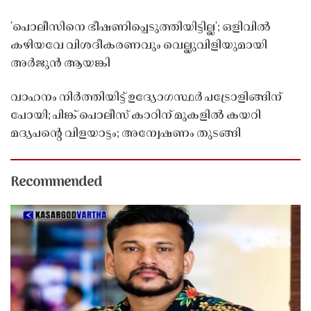
'പൊലീസിനെ ഭീഷണിപ്പെടുത്തിയിട്ടില്ല'; ഒളിവിൽ
കഴിയവേ വിശദീകരണവും വെല്ലുവിളിയുമായി
അർജുൻ ആയങ്കി
വാഹനം നിർത്തിയിട്ട് ഉദ്യോഗസ്ഥർ പട്രോളിങ്ങിന്
പോയി; പിങ്ക് പൊലീസ് കാറിന് മുകളിൽ കയറി
മദ്യപൻ്റെ വിളയാട്ടം; അന്വേഷണം തുടങ്ങി
Recommended