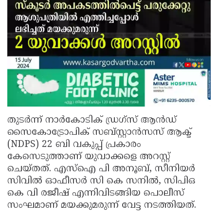
തുടർന്ന് നാര്‍കോടിക് ഡ്രഗ്‌സ് ആന്‍ഡ്
സൈകോട്രോപിക് സബ്സ്റ്റാന്‍സസ് ആക്ട്
(NDPS) 22 ബി വകുപ്പ് പ്രകാരം
കേസെടുത്താണ് യുവാക്കളെ അറസ്റ്റ്
ചെയ്തത്. എസ്ഐ പി അനൂബ്, സീനിയർ
സിവിൽ ഓഫീസർ സി കെ സനിൽ, സിപിഒ
കെ വി രജീഷ് എന്നിവിടങ്ങിയ പൊലീസ്
സംഘമാണ് മയക്കുമരുന്ന് വേട്ട നടത്തിയത്.