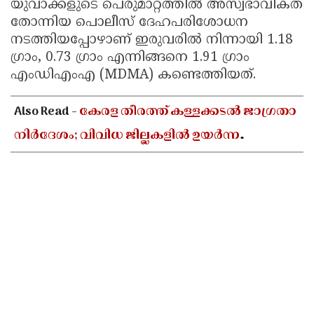
യുവാക്കളുടെ പെരുമാറ്റത്തിൽ അസ്വഭാവികത
തോന്നിയ പൊലീസ് ദേഹപരിശോധന
നടത്തിയപ്പോഴാണ് ഇരുവരിൽ നിന്നായി 1.18
ഗ്രാം, 0.73 ഗ്രാം എന്നിങ്ങനെ 1.91 ഗ്രാം
എംഡിഎംഎ (MDMA) കണ്ടെത്തിയത്.
Also Read -
കേരള തീരത്ത് കള്ളക്കടൽ ജാഗ്രതാ
നിർദേശം; വിവിധ ജില്ലകളിൽ ഉയർന്ന
തിരമാലകൾക്കും കടലാക്രമണത്തിന്
സാധ്യത