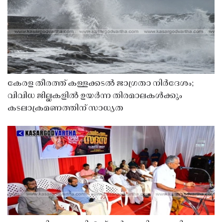
കേരള തീരത്ത് കള്ളക്കടൽ ജാഗ്രതാ നിർദേശം;
വിവിധ ജില്ലകളിൽ ഉയർന്ന തിരമാലകൾക്കും
കടലാക്രമണത്തിന് സാധ്യത