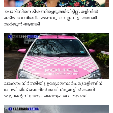
'പൊലീസിനെ ഭീഷണിപ്പെടുത്തിയിട്ടില്ല'; ഒളിവിൽ
കഴിയവേ വിശദീകരണവും വെല്ലുവിളിയുമായി
അർജുൻ ആയങ്കി
വാഹനം നിർത്തിയിട്ട് ഉദ്യോഗസ്ഥർ പട്രോളിങ്ങിന്
പോയി; പിങ്ക് പൊലീസ് കാറിന് മുകളിൽ കയറി
മദ്യപൻ്റെ വിളയാട്ടം; അന്വേഷണം തുടങ്ങി