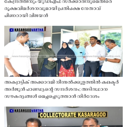
കേന്ദ്രത്തിനും യുഡിഎഫ് സർക്കാരിനുമെതിരെ
രൂക്ഷവിമർശനവുമായി പ്രതിപക്ഷ നേതാവ്
പിണറായി വിജയൻ
അക്വാട്ടിക് അക്കാദമി നീന്തൽക്കുളത്തിൽ കലക്ടർ
അർജുൻ പാണ്ഡ്യൻ്റെ സന്ദർശനം; അടിസ്ഥാന
സൗകര്യങ്ങൾ മെച്ചപ്പെടുത്താൻ നിർദേശം