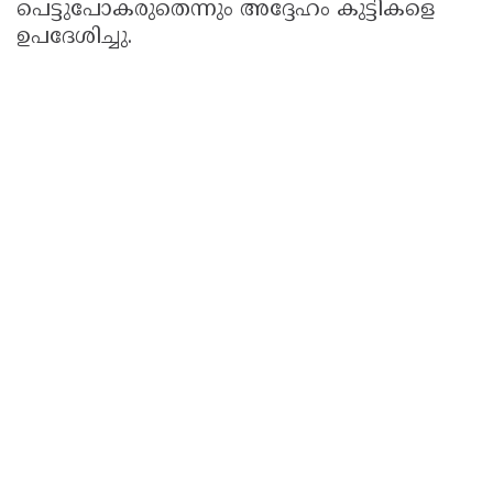
പെട്ടുപോകരുതെന്നും അദ്ദേഹം കുട്ടികളെ
ഉപദേശിച്ചു.