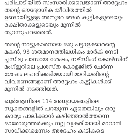
പരിപാടിയിൽ സംസാരിക്കവെയാണ് അദ്ദേഹം
തന്റെ ഔദ്യോഗിക ജീവിതത്തിൽ
ഉണ്ടായിട്ടുള്ള അനുഭവങ്ങൾ കുട്ടികളുടെയും
രക്ഷിതാക്കളുടെയും മുന്നിൽ
തുറന്നുപറഞ്ഞത്.
തന്റെ നാട്ടുകാരനായ ഒരു പട്ടാളക്കാരന്റെ
മകൻ, 98 ശതമാനത്തിലധികം മാർക് നേടി
പ്ലസ് ടു പാസായ ശേഷം, നഴ്സിംഗ് കോഴ്സിന്
മംഗ്ളൂറിലെ പ്രശസ്ത കോളജിൽ ചേർന്ന
ശേഷം ലഹരിക്കടിമയായി മാറിയതിന്റെ
വിവരണങ്ങളാണ് അദ്ദേഹം കുട്ടികൾക്ക്
മുന്നിൽ നടത്തിയത്.
ഖുർആനിലെ 114 അധ്യായങ്ങളിലെ
സൂക്തങ്ങളിൽ പറയുന്ന ഏതെങ്കിലും ഒരു
കാര്യം പാലിക്കാൻ കഴിഞ്ഞാൽത്തന്നെ
ഓരോരുത്തർക്കും നല്ല വ്യക്തിയായി മാറാൻ
സാധിക്കുമെന്നും അദ്ദേഹം കുട്ടികളെ