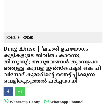
Fitr
May
Day
Eid
Al
Independence
Ad'ha
Day
Onam
HOME
CRIME
J&K
State
Drug Abuse | 'ലഹരി ഉപയോഗം
Haryana
കുട്ടികളുടെ ജീവിതം കാർന്നു
Assembly
State
Diwali
തിന്നുന്നു'; അനുഭവങ്ങൾ തുറന്നുപറ
Elections
Assembly
Christmas
ഞ്ഞുള്ള കുമ്പള ഇൻസ്‌പെക്ടർ കെ പി
Elections
വിനോദ് കുമാറിന്റെ ഞെട്ടിപ്പിക്കുന്ന
New-
വെളിപ്പെടുത്തൽ ചർച്ചയായി
Year
Republic
Day
Budget
Delhi
Whatsapp Group
Whatsapp Channel