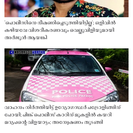
'പൊലീസിനെ ഭീഷണിപ്പെടുത്തിയിട്ടില്ല'; ഒളിവിൽ
കഴിയവേ വിശദീകരണവും വെല്ലുവിളിയുമായി
അർജുൻ ആയങ്കി
വാഹനം നിർത്തിയിട്ട് ഉദ്യോഗസ്ഥർ പട്രോളിങ്ങിന്
പോയി; പിങ്ക് പൊലീസ് കാറിന് മുകളിൽ കയറി
മദ്യപൻ്റെ വിളയാട്ടം; അന്വേഷണം തുടങ്ങി