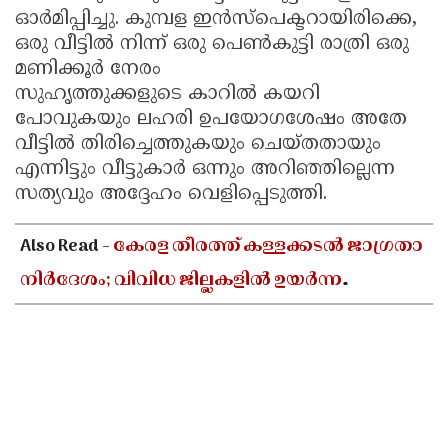
ഓർമിപ്പിച്ചു. കുമ്പള ഇൻസ്‌പെക്ടറായിരിക്കെ,
ഒരു വീട്ടിൽ നിന്ന് ഒരു പെൺകുട്ടി രാത്രി ഒരു
മണിക്കൂർ നേരം
സുഹൃത്തുക്കളുടെ കാറിൽ കയറി
പോവുകയും ലഹരി ഉപയോഗശേഷം അതേ
വീട്ടിൽ തിരിച്ചെത്തുകയും ചെയ്തതായും
എന്നിട്ടും വീട്ടുകാർ ഒന്നും അറിഞ്ഞില്ലെന്ന
സത്യവും അദ്ദേഹം വെളിപ്പെടുത്തി.
Also Read -
കേരള തീരത്ത് കള്ളക്കടൽ ജാഗ്രതാ
നിർദേശം; വിവിധ ജില്ലകളിൽ ഉയർന്ന
തിരമാലകൾക്കും കടലാക്രമണത്തിന്
സാധ്യത