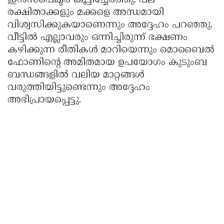
ഇൻസ്‌പെക്ടർ കൂട്ടിച്ചേർത്തു. പല
രക്ഷിതാക്കളും മക്കളെ അന്ധമായി
വിശ്വസിക്കുകയാണെന്നും അദ്ദേഹം പറഞ്ഞു.
വീട്ടിൽ എല്ലാവരും ഒന്നിച്ചിരുന്ന് ഭക്ഷണം
കഴിക്കുന്ന രീതികൾ മാറിയെന്നും മൊബൈൽ
ഫോണിന്റെ അമിതമായ ഉപയോഗം കുടുംബ
ബന്ധങ്ങളിൽ വലിയ മാറ്റങ്ങൾ
വരുത്തിയിട്ടുണ്ടെന്നും അദ്ദേഹം
അഭിപ്രായപ്പെട്ടു.