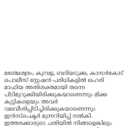
മഞ്ചേശ്വരം, കുമ്പള, ബദിയടുക്ക, കാസർകോട്
പൊലീസ് സ്റ്റേഷൻ പരിധികളിൽ ലഹരി
മാഫിയ അതിശക്തമായി തന്നെ
പിടിമുറുക്കിയിരിക്കുകയാണെന്നും മിക്ക
കുട്ടികളെയും അവർ
വലവീശിപ്പിടിച്ചിരിക്കുകയാണെന്നും
ഇൻസ്‌പെക്ടർ മുന്നറിയിപ്പ് നൽകി.
ഇത്തരക്കാരുടെ ചതിയിൽ നിങ്ങളെങ്കിലും