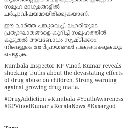
കുമാറിന്റെ ഈ വെളിപ്പെടുത്തൽ ഇപ്പോൾ
സമൂഹ മാധ്യമങ്ങളിൽ
ചർച്ചാവിഷയമായിരിക്കുകയാണ്.
ഈ വാർത്ത പങ്കുവെച്ച്, ലഹരിയുടെ
പ്രത്യാഘാതങ്ങളെ കുറിച്ച് സമൂഹത്തിൽ
കൂടുതൽ അവബോധം സൃഷ്ടിക്കാം.
നിങ്ങളുടെ അഭിപ്രായങ്ങൾ പങ്കുവെക്കുകയും
ചെയ്യുക.
Kumbala Inspector KP Vinod Kumar reveals
shocking truths about the devastating effects
of drug abuse on children. Strong warning
against growing drug mafia.
#DrugAddiction #Kumbala #YouthAwareness
#KPVinodKumar #KeralaNews #Kasargod