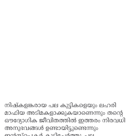
നിഷ്കളങ്കരായ പല കുട്ടികളെയും ലഹരി
മാഫിയ അടിമകളാക്കുകയാണെന്നും തന്റെ
ഔദ്യോഗിക ജീവിതത്തിൽ ഇത്തരം നിരവധി
അനുഭവങ്ങൾ ഉണ്ടായിട്ടുണ്ടെന്നും