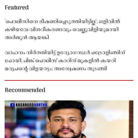
Featured
'പൊലീസിനെ ഭീഷണിപ്പെടുത്തിയിട്ടില്ല'; ഒളിവിൽ
കഴിയവേ വിശദീകരണവും വെല്ലുവിളിയുമായി
അർജുൻ ആയങ്കി
വാഹനം നിർത്തിയിട്ട് ഉദ്യോഗസ്ഥർ പട്രോളിങ്ങിന്
പോയി; പിങ്ക് പൊലീസ് കാറിന് മുകളിൽ കയറി
മദ്യപൻ്റെ വിളയാട്ടം; അന്വേഷണം തുടങ്ങി
Recommended