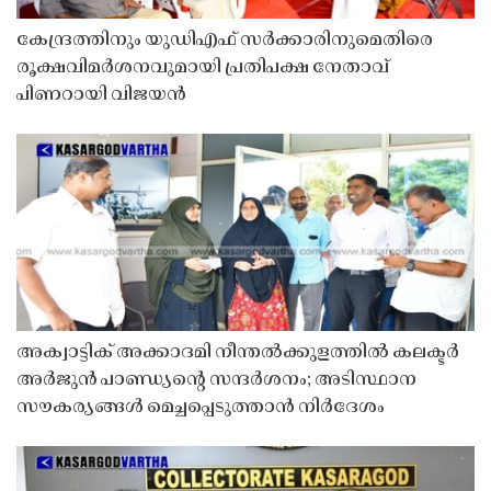
കേന്ദ്രത്തിനും യുഡിഎഫ് സർക്കാരിനുമെതിരെ
രൂക്ഷവിമർശനവുമായി പ്രതിപക്ഷ നേതാവ്
പിണറായി വിജയൻ
അക്വാട്ടിക് അക്കാദമി നീന്തൽക്കുളത്തിൽ കലക്ടർ
അർജുൻ പാണ്ഡ്യൻ്റെ സന്ദർശനം; അടിസ്ഥാന
സൗകര്യങ്ങൾ മെച്ചപ്പെടുത്താൻ നിർദേശം