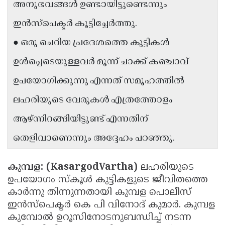
അനുഭവങ്ങൾ ഉണ്ടായിട്ടുണ്ടെന്നും
Updates
Assembly
Kerala
ഇൻസ്‌പെക്ടർ കൂട്ടിച്ചേർത്തു.
Polls
Local
Look
● ഒരു ചെറിയ പ്രദേശത്തെ കുട്ടികൾ
Body
Back
ഉൾപ്പെടെയുള്ളവർ മൂന്ന് ചാക്ക് കഞ്ചാവ്
Election
2025
ഉപയോഗിക്കുന്നു എന്നത് സമൂഹത്തിൽ
ലഹരിയുടെ വേരുകൾ എത്രത്തോളം
ആഴ്ന്നിറങ്ങിയിട്ടുണ്ട് എന്നതിന്
തെളിവാണെന്നും അദ്ദേഹം പറഞ്ഞു.
കുമ്പള: (KasargodVartha)
ലഹരിയുടെ
ഉപയോഗം സ്കൂൾ കുട്ടികളുടെ ജീവിതത്തെ
കാർന്നു തിന്നുന്നതായി കുമ്പള പൊലീസ്
ഇൻസ്‌പെക്ടർ കെ പി വിനോദ് കുമാർ. കുമ്പള
കുമ്പോൽ ഉറൂസിനോടനുബന്ധിച്ച് നടന്ന