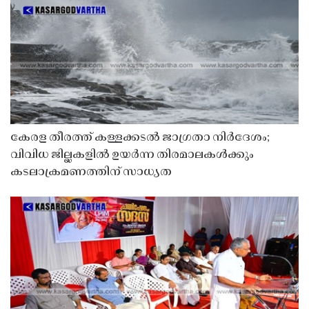
കേരള തീരത്ത് കള്ളക്കടൽ ജാഗ്രതാ നിർദേശം;
വിവിധ ജില്ലകളിൽ ഉയർന്ന തിരമാലകൾക്കും
കടലാക്രമണത്തിന് സാധ്യത