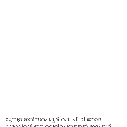
കുമ്പള ഇൻസ്‌പെക്ടർ കെ പി വിനോദ്