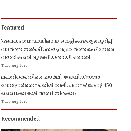
Featured
'അപകടാവസ്ഥയിലായ കെട്ടിടങ്ങളെക്കുറിച്ച്
വാർത്ത നൽകി'; മാധ്യമപ്രവർത്തകന് നേരെ
വധഭീഷണി മുഴക്കിയതായി പരാതി
Thu,6 Aug 2026
ലഹരിക്കെതിരെ ഹാർലി-ഡേവിഡ്‌സൺ
മോട്ടോർസൈക്കിൾ റാലി; കാസർകോട്ട് 150
ബൈക്കുകൾ അണിനിരക്കും
Thu,6 Aug 2026
Recommended