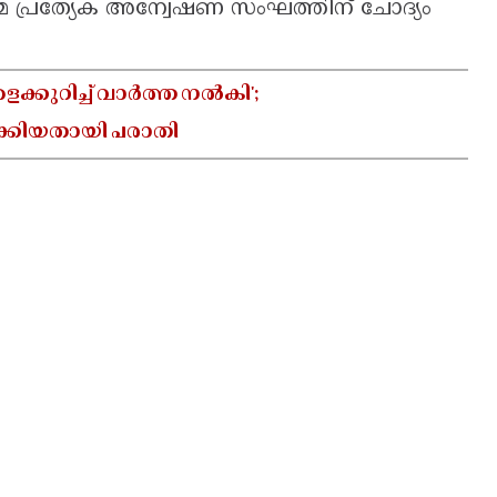
േ പ്രത്യേക അന്വേഷണ സംഘത്തിന് ചോദ്യം
്കുറിച്ച് വാർത്ത നൽകി';
ക്കിയതായി പരാതി