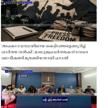
'അപകടാവസ്ഥയിലായ കെട്ടിടങ്ങളെക്കുറിച്ച്
വാർത്ത നൽകി'; മാധ്യമപ്രവർത്തകന് നേരെ
വധഭീഷണി മുഴക്കിയതായി പരാതി