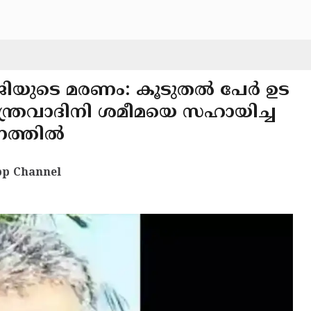
ാജിയുടെ മരണം: കൂടുതൽ പേർ ഉട
മന്ത്രവാദിനി ശമീമയെ സഹായിച്ച
ണത്തിൽ
p Channel