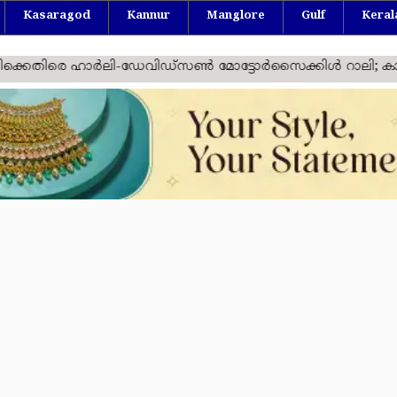
Kasaragod
Kannur
Manglore
Gulf
Keral