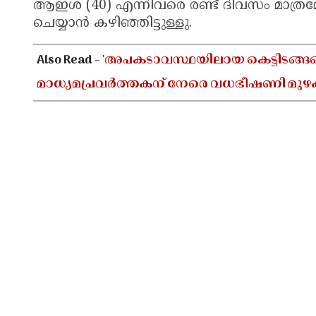
ആഇശ (40) എന്നിവരെ രണ്ട് ദിവസം മാത്രമ
ചെയ്യാൻ കഴിഞ്ഞിട്ടുള്ളു.
Also Read -
'അപകടാവസ്ഥയിലായ കെട്ടിടങ്ങളെക
മാധ്യമപ്രവർത്തകന് നേരെ വധഭീഷണി മുഴ