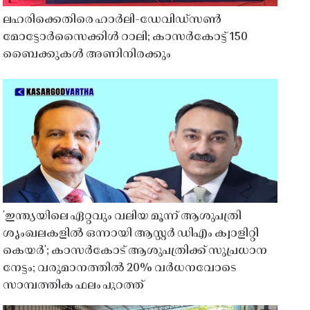
ലഹരിക്കെതിരെ ഹാർലി-ഡേവിഡ്‌സൺ
മോട്ടോർസൈക്കിൾ റാലി; കാസർകോട്ട് 150
ബൈക്കുകൾ അണിനിരക്കും
'ഇന്ത്യയിലെ ഏറ്റവും വലിയ മൂന്ന് ആശുപത്രി
ശൃംഖലകളിൽ ഒന്നായി ആസ്റ്റർ ഡിഎം ക്വാളിറ്റി
കെയർ'; കാസർകോട് ആശുപത്രിക്ക് സുപ്രധാന
നേട്ടം; വരുമാനത്തിൽ 20% വർധനവോടെ
സാമ്പത്തിക ഫലം പുറത്ത്