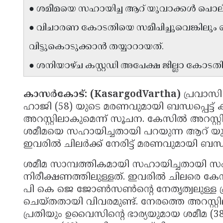
● ശമീമയെ സഹായിച്ച ആറ് യുവാക്കൾ പൊലീ
● വിചാരണ കോടതിയെ സമീപിച്ചുവെങ്കിലും 
വിട്ടുകൊടുക്കാൻ തയ്യാറായത്.
● ശനിയാഴ്‌ച കസ്റ്റഡി അപേക്ഷ ജില്ലാ കോടതി
കാസർകോട്: (KasargodVartha)
പ്രവാസി
ഹാജി (58) യുടെ മരണവുമായി ബന്ധപ്പെട്ട്
അറസ്റ്റിലാകുമെന്ന് സൂചന. കേസിൽ അറസ്റ്റി
ശമീമയെ സഹായിച്ചതായി പറയുന്ന ആറ് യു
ഇവരിൽ ചിലർക്ക് നേരിട്ട് മരണവുമായി ബന്ധ
ശമീമ സാമ്പത്തികമായി സഹായിച്ചതായി സ
നിരീക്ഷണത്തിലുള്ളത്. ഇവരിൽ ചിലരെ 
പി കെ ജെ ജോൺസൺൻ്റെ നേതൃത്വലുള്ള പ
ചെയ്തതായി വിവരമുണ്ട്. നേരത്തെ അറസ്റ്റി
പ്രതിയും ഉവൈസിന്റെ ഭാര്യയുമായ ശമീമ (38)