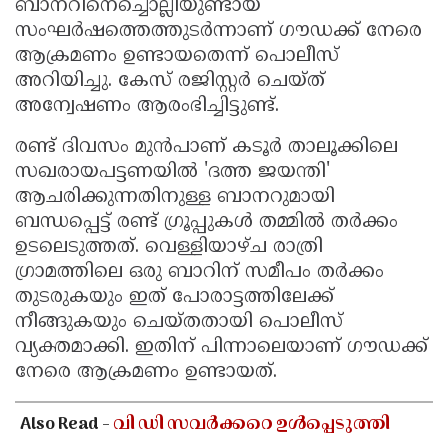
ബാനറിനെച്ചൊല്ലിയുണ്ടായ
സംഘർഷത്തെത്തുടർന്നാണ് ഗൗഡക്ക് നേരെ
ആക്രമണം ഉണ്ടായതെന്ന് പൊലീസ്
അറിയിച്ചു. കേസ് രജിസ്റ്റർ ചെയ്ത്
അന്വേഷണം ആരംഭിച്ചിട്ടുണ്ട്.
രണ്ട് ദിവസം മുൻപാണ് കടൂർ താലൂക്കിലെ
സഖരായപട്ടണയിൽ 'ദത്ത ജയന്തി'
ആചരിക്കുന്നതിനുള്ള ബാനറുമായി
ബന്ധപ്പെട്ട് രണ്ട് ഗ്രൂപ്പുകൾ തമ്മിൽ തർക്കം
ഉടലെടുത്തത്. വെള്ളിയാഴ്ച രാത്രി
ഗ്രാമത്തിലെ ഒരു ബാറിന് സമീപം തർക്കം
തുടരുകയും ഇത് പോരാട്ടത്തിലേക്ക്
നീങ്ങുകയും ചെയ്തതായി പൊലീസ്
വ്യക്തമാക്കി. ഇതിന് പിന്നാലെയാണ് ഗൗഡക്ക്
നേരെ ആക്രമണം ഉണ്ടായത്.
Also Read -
വി ഡി സവർക്കറെ ഉൾപ്പെടുത്തി