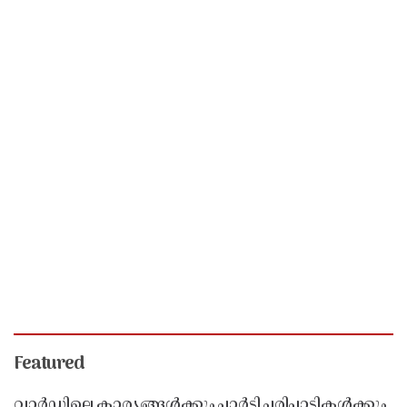
Featured
വാർഡിലെ കാര്യങ്ങൾക്കും പാർട്ടി പരിപാടികൾക്കും