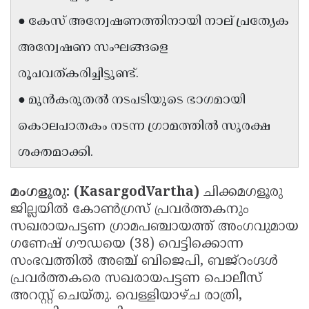
Updates
Assembly
● കേസ് അന്വേഷണത്തിനായി നാല് പ്രത്യേക
Kerala
Polls
Local
Look
അന്വേഷണ സംഘങ്ങളെ
Body
Back
രൂപവത്കരിച്ചിട്ടുണ്ട്.
Election
2025
● മുൻകരുതൽ നടപടിയുടെ ഭാഗമായി
കൊലപാതകം നടന്ന ഗ്രാമത്തിൽ സുരക്ഷ
ശക്തമാക്കി.
മംഗളൂരു: (KasargodVartha)
ചിക്കമഗളൂരു
ജില്ലയിൽ കോൺഗ്രസ് പ്രവർത്തകനും
സഖരായപട്ടണ ഗ്രാമപഞ്ചായത്ത് അംഗവുമായ
ഗണേഷ് ഗൗഡയെ (38) വെട്ടിക്കൊന്ന
സംഭവത്തിൽ അഞ്ച് ബിജെപി, ബജ്‌റംഗ്ദൾ
പ്രവർത്തകരെ സഖരായപട്ടണ പൊലീസ്
അറസ്റ്റ് ചെയ്തു. വെള്ളിയാഴ്ച രാത്രി,