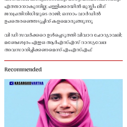
എത്താനാകുന്നില്ല; പള്ളിക്കരയിൽ മുസ്ലിം ലീഗ്
ജനപ്രതിനിധിയുടെ രാജി; ഒന്നാം വാർഡിൽ
ഉപതെരഞ്ഞെടുപ്പിന് കളമൊരുങ്ങുന്നു
വി ഡി സവർക്കറെ ഉൾപ്പെടുത്തി വിവാദ ചോദ്യാവലി;
മഞ്ചേശ്വരം എഇഒ ആർഎസ്എസ് ദാസ്യവേല
അവസാനിപ്പിക്കണമെന്ന് എംഎസ്എഫ്
Recommended