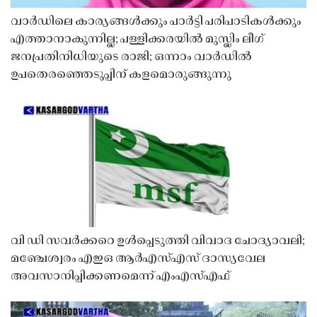
വാർഡിലെ കാര്യങ്ങൾക്കും പാർട്ടി പരിപാടികൾക്കും
എത്താനാകുന്നില്ല; പള്ളിക്കരയിൽ മുസ്ലിം ലീഗ്
ജനപ്രതിനിധിയുടെ രാജി; ഒന്നാം വാർഡിൽ
ഉപതെരഞ്ഞെടുപ്പിന് കളമൊരുങ്ങുന്നു
വി ഡി സവർക്കറെ ഉൾപ്പെടുത്തി വിവാദ ചോദ്യാവലി;
മഞ്ചേശ്വരം എഇഒ ആർഎസ്എസ് ദാസ്യവേല
അവസാനിപ്പിക്കണമെന്ന് എംഎസ്എഫ്