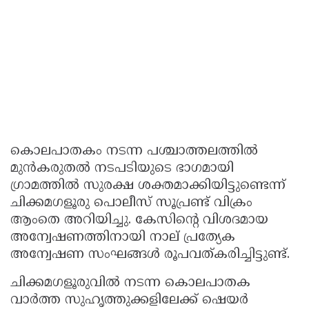
കൊലപാതകം നടന്ന പശ്ചാത്തലത്തിൽ
മുൻകരുതൽ നടപടിയുടെ ഭാഗമായി
ഗ്രാമത്തിൽ സുരക്ഷ ശക്തമാക്കിയിട്ടുണ്ടെന്ന്
ചിക്കമഗളൂരു പൊലീസ് സൂപ്രണ്ട് വിക്രം
ആംതെ അറിയിച്ചു. കേസിൻ്റെ വിശദമായ
അന്വേഷണത്തിനായി നാല് പ്രത്യേക
അന്വേഷണ സംഘങ്ങൾ രൂപവത്കരിച്ചിട്ടുണ്ട്.
ചിക്കമഗളൂരുവിൽ നടന്ന കൊലപാതക
വാർത്ത സുഹൃത്തുക്കളിലേക്ക് ഷെയർ