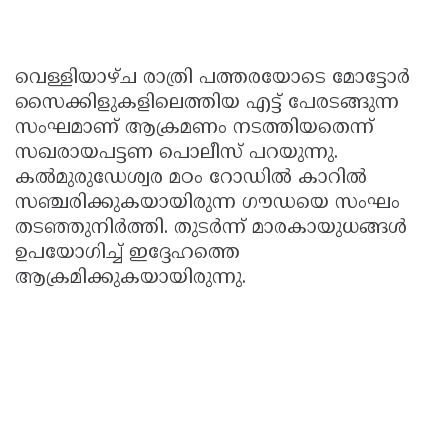
വെള്ളിയാഴ്ച രാത്രി പത്തരയോടെ മോട്ടോർ
സൈക്കിളുകളിലെത്തിയ എട്ട് പേരടങ്ങുന്ന
സംഘമാണ് ആക്രമണം നടത്തിയതെന്ന്
സഖരായപട്ടണ പൊലീസ് പറയുന്നു.
കൽമുരുഡേശ്വര മഠം റോഡിൽ കാറിൽ
സഞ്ചരിക്കുകയായിരുന്ന ഗൗഡയെ സംഘം
തടഞ്ഞുനിർത്തി. തുടർന്ന് മാരകായുധങ്ങൾ
ഉപയോഗിച്ച് ഇദ്ദേഹത്തെ
ആക്രമിക്കുകയായിരുന്നു.