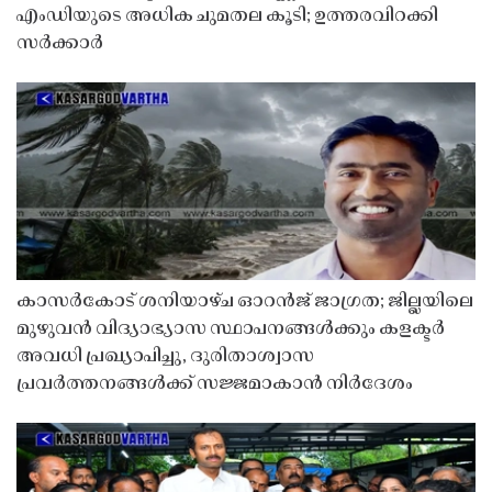
എംഡിയുടെ അധിക ചുമതല കൂടി; ഉത്തരവിറക്കി
സർക്കാർ
കാസർകോട് ശനിയാഴ്ച ഓറൻജ് ജാഗ്രത; ജില്ലയിലെ
മുഴുവൻ വിദ്യാഭ്യാസ സ്ഥാപനങ്ങൾക്കും കളക്ടർ
അവധി പ്രഖ്യാപിച്ചു, ദുരിതാശ്വാസ
പ്രവർത്തനങ്ങൾക്ക് സജ്ജമാകാൻ നിർദേശം