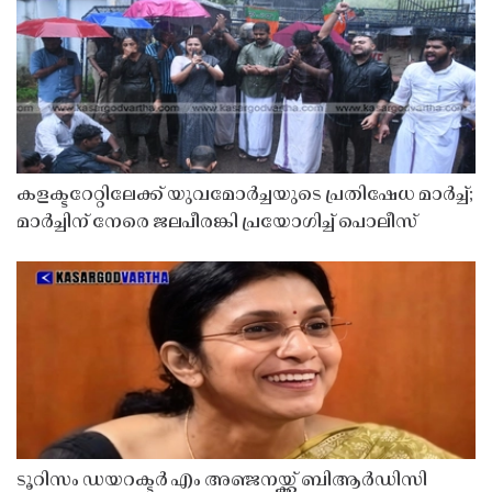
കളക്ടറേറ്റിലേക്ക് യുവമോർച്ചയുടെ പ്രതിഷേധ മാർച്ച്;
മാർച്ചിന് നേരെ ജലപീരങ്കി പ്രയോഗിച്ച് പൊലീസ്
ടൂറിസം ഡയറക്ടർ എം അഞ്ജനയ്ക്ക് ബിആർഡിസി