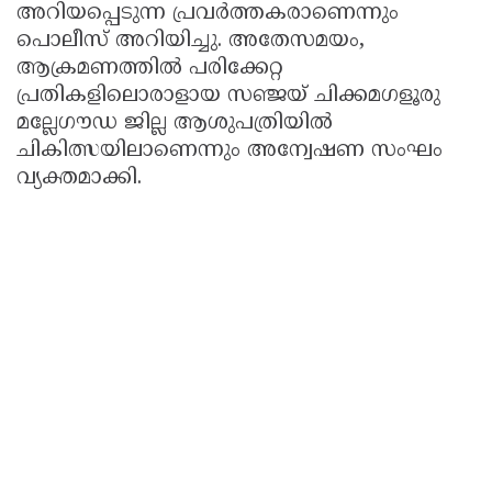
അറിയപ്പെടുന്ന പ്രവർത്തകരാണെന്നും
പൊലീസ് അറിയിച്ചു. അതേസമയം,
ആക്രമണത്തിൽ പരിക്കേറ്റ
പ്രതികളിലൊരാളായ സഞ്ജയ് ചിക്കമഗളൂരു
മല്ലേഗൗഡ ജില്ല ആശുപത്രിയിൽ
ചികിത്സയിലാണെന്നും അന്വേഷണ സംഘം
വ്യക്തമാക്കി.