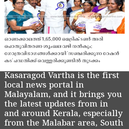
ഓണക്കാലത്ത് 1,65,000 മെട്രിക് ടൺ അരി
പൊതുവിതരണ ശൃംഖല വഴി നൽകും;
ഗോത്രവിഭാഗങ്ങൾക്കായി 'സഞ്ചരിക്കുന്ന റേഷൻ
കട' പദ്ധതിക്ക് വെള്ളരിക്കുണ്ടിൽ തുടക്കം
Kasaragod Vartha is the first
local news portal in
Malayalam, and it brings you
the latest updates from in
and around Kerala, especially
from the Malabar area, South