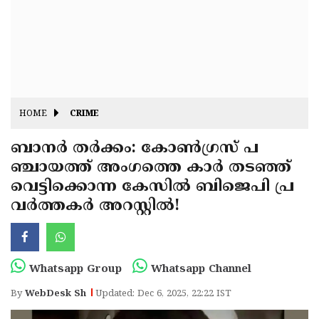
Fitr
May
Day
Eid
Al
Independence
Ad'ha
Day
Onam
HOME
CRIME
J&K
State
ബാനർ തർക്കം: കോൺഗ്രസ് പ
Haryana
ഞ്ചായത്ത് അംഗത്തെ കാർ തടഞ്ഞ്
Assembly
State
Diwali
വെട്ടിക്കൊന്ന കേസിൽ ബിജെപി പ്ര
Elections
Assembly
Christmas
വർത്തകർ അറസ്റ്റിൽ!
Elections
New-
Year
Republic
Whatsapp Group
Whatsapp Channel
Day
Budget
By
WebDesk Sh
Updated: Dec 6, 2025, 22:22 IST
Delhi