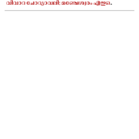
വിവാദ ചോദ്യാവലി; മഞ്ചേശ്വരം എഇഒ
ആർഎസ്എസ് ദാസ്യവേല
അവസാനിപ്പിക്കണമെന്ന് എംഎസ്എഫ്