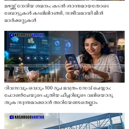
മഴയ്ക്ക് നേരിയ ശമനം; കടൽ ശാന്തമായതോടെ
ബോട്ടുകൾ കടലിലിറങ്ങി, സജീവമായി മീൻ
മാർക്കറ്റുകൾ
ദിവസവും വെറും 100 രൂപ മാത്രം സേവ് ചെയ്യാം;
ഫോൺപേയുടെ പുതിയ ഫീച്ചറിലൂടെ വലിയൊരു
തുക സ്വന്തമാക്കാൻ അറിയേണ്ടതെല്ലാം