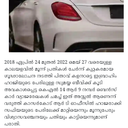
Updates
Assembly
Kerala
Polls
Local
Look
Body
Back
Election
2025
2018 ഏപ്രിൽ 24 മുതൽ 2022 മെയ് 27 വരെയുള്ള
കാലയളവിൽ മൂന്ന് പ്രതികൾ ചേർന്ന് കുറ്റകരമായ
ഗൂഢാലോചന നടത്തി പിതാവ് കളനാട്ടെ ഇബ്രാഹിം
ഹാജിയുടെ പേരിലുള്ള സുമയ്യ ബീവിക്ക് കൂടി
അവകാശപ്പെട്ട കെഎൽ 14 ആർ 9 നമ്പർ ബെൻസ്
കാർ വ്യാജരേഖകൾ ചമച്ച് ഇത് അസ്സൽ ആണെന്ന്
വരുത്തി കാസർകോട് ആർ ടി ഓഫീസിൽ ഹാജരാക്കി
സഫിയയുടെ പേരിലേക്ക് മാറ്റിയെന്നും മൂന്നുപേരും
വിശ്വാസവഞ്ചനയും ചതിയും കാട്ടിയെന്നുമാണ്
പരാതി.