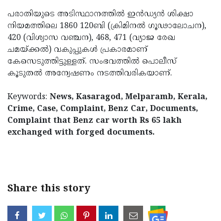
പരാതിയുടെ അടിസ്ഥാനത്തിൽ ഇൻഡ്യൻ ശിക്ഷാ
നിയമത്തിലെ 1860 120ബി (ക്രിമിനൽ ഗൂഢാലോചന),
420 (വിശ്വാസ വഞ്ചന), 468, 471 (വ്യാജ രേഖ
ചമയ്ക്കൽ) വകുപ്പുകൾ പ്രകാരമാണ്
കേസെടുത്തിട്ടുള്ളത്. സംഭവത്തിൽ പൊലീസ്
കൂടുതൽ അന്വേഷണം നടത്തിവരികയാണ്.
Keywords:
News, Kasaragod, Melparamb, Kerala,
Crime, Case, Complaint, Benz Car, Documents,
Complaint that Benz car worth Rs 65 lakh
exchanged with forged documents.
< !- START disable copy paste -->
Share this story