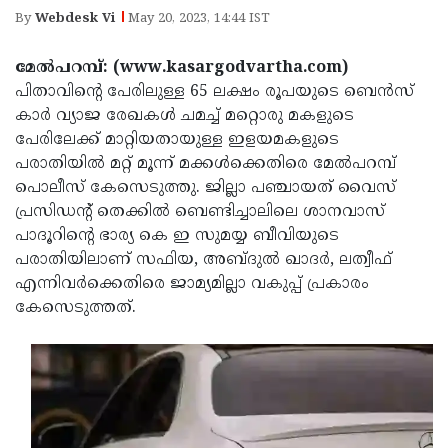
Election
Maha
By
Webdesk Vi
May 20, 2023, 14:44 IST
Shivarathri
International
മേൽപറമ്പ്: (www.kasargodvartha.com)
Women's
Anti-
പിതാവിന്റെ പേരിലുള്ള 65 ലക്ഷം രൂപയുടെ ബെൻസ്
Day
Drug
കാർ വ്യാജ രേഖകൾ ചമച്ച് മറ്റൊരു മകളുടെ
Attukal
പേരിലേക്ക് മാറ്റിയതായുള്ള ഇളയമകളുടെ
Campaign
Pongala
Holi
പരാതിയിൽ മറ്റ് മൂന്ന് മക്കൾക്കെതിരെ മേൽപറമ്പ്
2025
2025
പൊലീസ് കേസെടുത്തു. ജില്ലാ പഞ്ചായത് വൈസ്
IPL
പ്രസിഡന്റ് തെക്കിൽ ബെണ്ടിച്ചാലിലെ ശാനവാസ്
2025
Eid
പാദൂറിന്റെ ഭാര്യ കെ ഇ സുമയ്യ ബീവിയുടെ
Al-
പരാതിയിലാണ് സഫിയ, അബ്ദുൽ ഖാദർ, ലത്വീഫ്
Waqf
എന്നിവർക്കെതിരെ ജാമ്യമില്ലാ വകുപ്പ് പ്രകാരം
Fitr
Bill
Vishu
കേസെടുത്തത്.
2025
Controversy
Festival
Good
2025
Friday
Easter
Observance
Sunday
By-
2025
2025
Election
Bihar