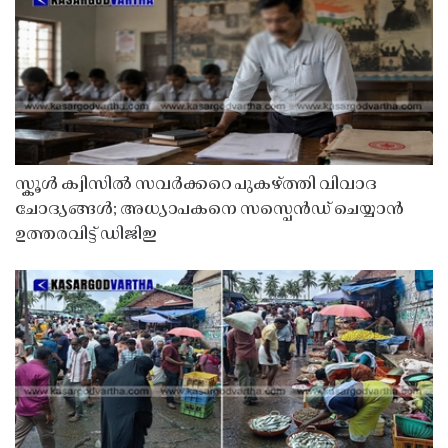
സ്കൂൾ ക്വിസിൽ സവർക്കറെ പുകഴ്ത്തി വിവാദ
ചോദ്യങ്ങൾ; അധ്യാപകനെ സസ്പെൻഡ് ചെയ്യാൻ
ഉത്തരവിട്ട് ഡിജിഇ