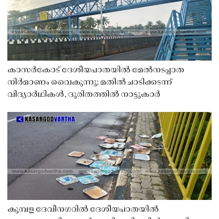
കാസർകോട് ദേശീയപാതയിൽ മേൽനടപ്പാത
നിർമാണം വൈകുന്നു; മതിൽ ചാടിക്കടന്ന്
വിദ്യാർഥികൾ, ദുരിതത്തിൽ നാട്ടുകാർ
കുമ്പള ദേവീനഗറിൽ ദേശീയപാതയിൽ