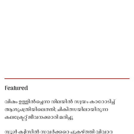
Featured
വിഷം ഉള്ളിൽച്ചെന്ന നിലയിൽ സ്വയം കാറോടിച്ച്
ആശുപത്രിയിലെത്തി; ചികിത്സയിലായിരുന്ന
കലക്ട്രേറ്റ് ജീവനക്കാരി മരിച്ചു
സ്കൂൾ ക്വിസിൽ സവർക്കറെ പുകഴ്ത്തി വിവാദ