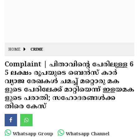
Fitr
May
Day
Eid
Al
Independence
Ad'ha
Day
Onam
HOME
CRIME
J&K
State
Complaint | പിതാവിന്റെ പേരിലുള്ള 6
Haryana
5 ലക്ഷം രൂപയുടെ ബെൻസ് കാർ
Assembly
State
Diwali
വ്യാജ രേഖകൾ ചമച്ച് മറ്റൊരു മക
Elections
Assembly
Christmas
ളുടെ പേരിലേക്ക് മാറ്റിയെന്ന് ഇളയമക
Elections
ളുടെ പരാതി; സഹോദരങ്ങൾക്ക
New-
തിരെ കേസ്
Year
Republic
Day
Budget
Delhi
Whatsapp Group
Whatsapp Channel