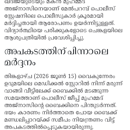
ഖദീജയുടെയും മകൻ മുഹമ്മദ്
അജ്നാസിനെയാണ് മേൽപറമ്പ് പൊലീസ്
സ്റ്റേഷനിലെ പൊലീസുകാർ ക്രൂരമായി
മർദ്ദിച്ചതായി ആരോപണം ഉയർന്നിട്ടുള്ളത്.
വിദ്യാർത്ഥിയെ പരിക്കുകളോടെ ചെങ്കളയിലെ
ആശുപത്രിയിൽ പ്രവേശിപ്പിച്ചു.
അപകടത്തിന് പിന്നാലെ
മർദ്ദനം
തിങ്കളാഴ്ച (2026 ജൂൺ 15) വൈകുന്നേരം
ഉദുമയിലെ മെഡിക്കൽ സ്റ്റോറിൽ നിന്ന് മരുന്ന്
വാങ്ങി വീട്ടിലേക്ക് ബൈക്കിൽ മടങ്ങുന്ന
സമയത്താണ് പൊലീസ് ജീപ്പ് മുഹമ്മദ്
അജ്നാസിന്റെ ബൈക്കിനെ പിന്തുടർന്നത്.
ഭയം കാരണം നിർത്താതെ പോയ ബൈക്ക്
മണ്ഡലിപ്പാറയ്ക്ക് സമീപം നിയന്ത്രണം വിട്ട്
അപകടത്തിൽപ്പെടുകയായിരുന്നു.