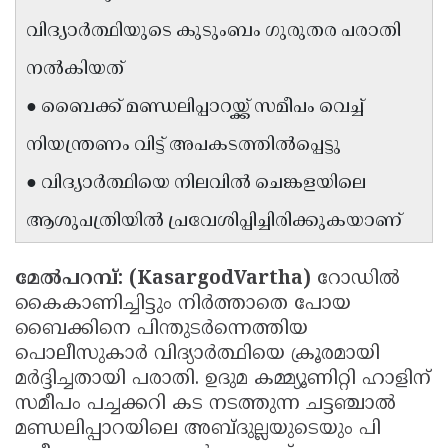
Updates
Assembly
വിദ്യാർത്ഥിയുടെ കുടുംബം ഗുരുതര പരാതി
Kerala
Polls
Local
Look
നൽകിയത്
Body
Back
● ബൈക്ക് മണ്ഡലിപ്പാറയ്ക്ക് സമീപം വെച്ച്
Election
2025
നിയന്ത്രണം വിട്ട് അപകടത്തിൽപ്പെട്ടു
● വിദ്യാർത്ഥിയെ നിലവിൽ ചെങ്കളയിലെ
ആശുപത്രിയിൽ പ്രവേശിപ്പിച്ചിരിക്കുകയാണ്
മേൽപറമ്പ്: (KasargodVartha)
റോഡിൽ
കൈകാണിച്ചിട്ടും നിർത്താതെ പോയ
ബൈക്കിനെ പിന്തുടർന്നെത്തിയ
പൊലീസുകാർ വിദ്യാർത്ഥിയെ ക്രൂരമായി
മർദ്ദിച്ചതായി പരാതി. ഉദുമ കമ്മ്യൂണിറ്റി ഹാളിന്
സമീപം പച്ചക്കറി കട നടത്തുന്ന ചട്ടഞ്ചാൽ
മണ്ഡലിപ്പാറയിലെ അബ്ദുല്ലയുടെയും പി