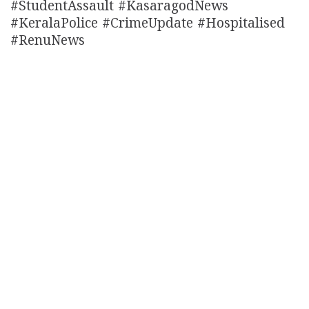
#StudentAssault #KasaragodNews
#KeralaPolice #CrimeUpdate #Hospitalised
#RenuNews