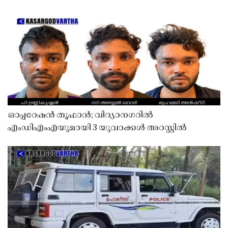
ഓപ്പറേഷൻ തൂഫാൻ; വിദ്യാനഗറിൽ
എംഡിഎംഎയുമായി 3 യുവാക്കൾ അറസ്റ്റിൽ