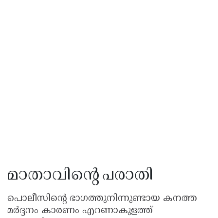
മാതാവിന്റെ പരാതി
പൊലീസിന്റെ ഭാഗത്തുനിന്നുണ്ടായ കനത്ത
മർദ്ദനം കാരണം എറണാകുളത്ത്