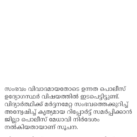
സംഭവം വിവാദമായതോടെ ഉന്നത പൊലീസ്
ഉദ്യോഗസ്ഥർ വിഷയത്തിൽ ഇടപെട്ടിട്ടുണ്ട്.
വിദ്യാർത്ഥിക്ക് മർദ്ദനമേറ്റ സംഭവത്തെക്കുറിച്ച്
അന്വേഷിച്ച് കൃത്യമായ റിപ്പോർട്ട് സമർപ്പിക്കാൻ
ജില്ലാ പൊലീസ് മേധാവി നിർദേശം
നൽകിയതായാണ് സൂചന.