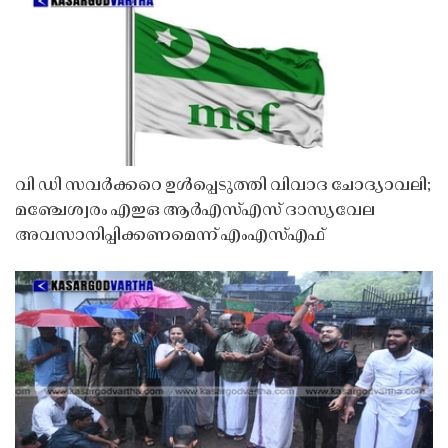
വി ഡി സവർക്കറെ ഉൾപ്പെടുത്തി വിവാദ ചോദ്യാവലി;
മഞ്ചേശ്വരം എഇഒ ആർഎസ്എസ് ദാസ്യവേല
അവസാനിപ്പിക്കണമെന്ന് എംഎസ്എഫ്