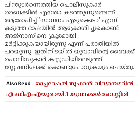
പിന്തുടർന്നെത്തിയ പൊലീസുകാർ
ബൈക്കിൽ എന്തോ കടത്തുന്നുണ്ടെന്ന്
ആരോപിച്ച് 'സാധനം എടുക്കെടാ' എന്ന്
കടുത്ത ഭാഷയിൽ ആക്രോശിച്ചുകൊണ്ട്
അജ്നാസിനെ ക്രൂരമായി
മർദ്ദിക്കുകയായിരുന്നു എന്ന് പരാതിയിൽ
പറയുന്നു. ഇതിനിടയിൽ യുവാവിന്റെ ബൈക്ക്
പൊലീസുകാർ കസ്റ്റഡിയിലെടുത്ത്
സ്റ്റേഷനിലേക്ക് കൊണ്ടുപോവുകയും ചെയ്തു.
Also Read -
ഓപ്പറേഷൻ തൂഫാൻ; വിദ്യാനഗറിൽ
എംഡിഎംഎയുമായി 3 യുവാക്കൾ അറസ്റ്റിൽ