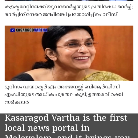
കളക്ടറേറ്റിലേക്ക് യുവമോർച്ചയുടെ പ്രതിഷേധ മാർച്ച്;
മാർച്ചിന് നേരെ ജലപീരങ്കി പ്രയോഗിച്ച് പൊലീസ്
ടൂറിസം ഡയറക്ടർ എം അഞ്ജനയ്ക്ക് ബിആർഡിസി
എംഡിയുടെ അധിക ചുമതല കൂടി; ഉത്തരവിറക്കി
സർക്കാർ
Kasaragod Vartha is the first
local news portal in