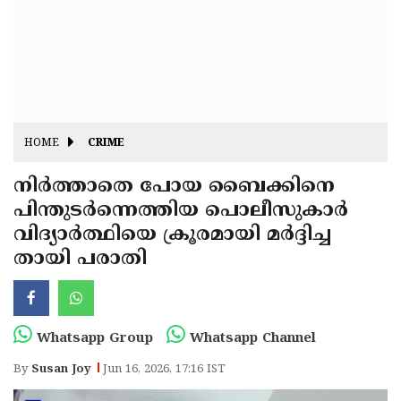
Fitr
May
Day
Eid
Al
Independence
Ad'ha
Day
Onam
HOME
CRIME
J&K
State
നിർത്താതെ പോയ ബൈക്കിനെ
Haryana
പിന്തുടർന്നെത്തിയ പൊലീസുകാർ
Assembly
State
Diwali
വിദ്യാർത്ഥിയെ ക്രൂരമായി മർദ്ദിച്ച
Elections
Assembly
Christmas
തായി പരാതി
Elections
New-
Year
Republic
Whatsapp Group
Whatsapp Channel
Day
Budget
By
Susan Joy
Jun 16, 2026, 17:16 IST
Delhi