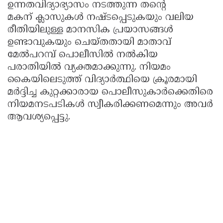
ഉന്നതവിദ്യാഭ്യാസം നടത്തുന്ന തന്റെ
മകന് ക്ലാസുകൾ നഷ്ടപ്പെടുകയും വലിയ
രീതിയിലുള്ള മാനസിക പ്രയാസങ്ങൾ
ഉണ്ടാവുകയും ചെയ്തതായി മാതാവ്
മേൽപറമ്പ് പൊലീസിൽ നൽകിയ
പരാതിയിൽ വ്യക്തമാക്കുന്നു. നിയമം
കൈയിലെടുത്ത് വിദ്യാർത്ഥിയെ ക്രൂരമായി
മർദ്ദിച്ച കുറ്റക്കാരായ പൊലീസുകാർക്കെതിരെ
നിയമനടപടികൾ സ്വീകരിക്കണമെന്നും അവർ
ആവശ്യപ്പെട്ടു.