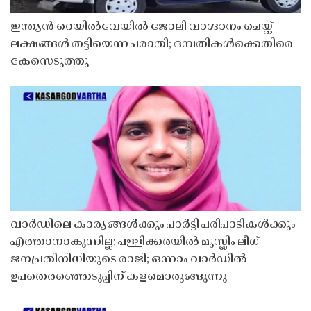
ഇന്ത്യൻ റെയിൽവേയിൽ ജോലി വാഗ്ദാനം ചെയ്ത്
ലക്ഷങ്ങൾ തട്ടിയെന്ന പരാതി; ദമ്പതികൾക്കെതിരെ
കേസെടുത്തു
വാർഡിലെ കാര്യങ്ങൾക്കും പാർട്ടി പരിപാടികൾക്കും
എത്താനാകുന്നില്ല; പള്ളിക്കരയിൽ മുസ്ലിം ലീഗ്
ജനപ്രതിനിധിയുടെ രാജി; ഒന്നാം വാർഡിൽ
ഉപതെരഞ്ഞെടുപ്പിന് കളമൊരുങ്ങുന്നു