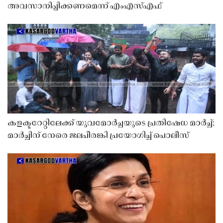
അവസാനിപ്പിക്കണമെന്ന് എംഎസ്എഫ്
കളക്ടറേറ്റിലേക്ക് യുവമോർച്ചയുടെ പ്രതിഷേധ മാർച്ച്;
മാർച്ചിന് നേരെ ജലപീരങ്കി പ്രയോഗിച്ച് പൊലീസ്