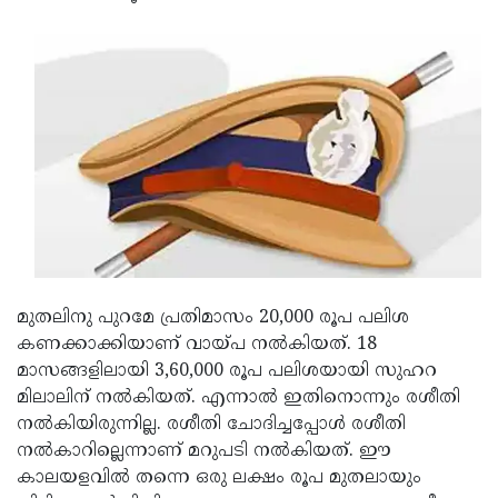
Updates
Assembly
Kerala
Polls
Local
Look
Body
Back
Election
2025
മുതലിനു പുറമേ പ്രതിമാസം 20,000 രൂപ പലിശ
കണക്കാക്കിയാണ് വായ്പ നല്‍കിയത്. 18
മാസങ്ങളിലായി 3,60,000 രൂപ പലിശയായി സുഹറ
മിലാലിന് നല്‍കിയത്. എന്നാല്‍ ഇതിനൊന്നും രശീതി
നല്‍കിയിരുന്നില്ല. രശീതി ചോദിച്ചപ്പോള്‍ രശീതി
നല്‍കാറില്ലെന്നാണ് മറുപടി നല്‍കിയത്. ഈ
കാലയളവില്‍ തന്നെ ഒരു ലക്ഷം രൂപ മുതലായും