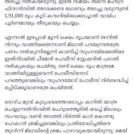
തിരിച്ചു നല്‍കിയിരുന്നു. ഇതേ സമയം തന്നെ മഹീന്ദ്ര
ഫിനാന്‍സില്‍ അടക്കേണ്ട ലോണും അടച്ചു വരുന്നുണ്ട്.
1,91,000 രൂപ കൂടി കമ്പനിയിലേക്കടച്ചാല്‍ വായ്പ
പൂര്‍ണമായും തീരുകയും ചെയ്യും.
എന്നാല്‍ ഇപ്പോള്‍ മൂന്ന് ലക്ഷം രൂപയാണ് തന്നില്‍
നിന്നും വാങ്ങിയതെന്നാണ് മിലാല്‍ പറയുന്നതത്രേ.
പണം നല്‍കുന്നില്ലെന്ന് കാണിച്ച് സുഹറയ്ക്കെതിരെ
ഇതിനിടയില്‍ ചീമേനി പോലീസ് സ്റ്റേഷനില്‍ പരാതി
നല്‍കുകയും ചെയ്തു. രണ്ട് ലക്ഷം രൂപ മാത്രമേ
വാങ്ങിയിട്ടുള്ളുവെന്ന് പോലീസിനോട്
പറഞ്ഞുവെങ്കിലും സുഹറയോട് പോലീസ് നിര്‍ബന്ധിച്ച്
ഒപ്പിടിക്കൂവാണത്രേ ചെയ്തത്.
ഒരാഴ്ച മുമ്പ് കുടുംബത്തോടൊപ്പം കാറില്‍ യാത്ര
ചെയ്യുന്നതിനിടയില്‍ ചെറുവത്തൂരില്‍ വെച്ച് മിലാലും
സംഘവും വണ്ടി തടഞ്ഞ് നിര്‍ത്തി കാര്‍ കൊണ്ടു
പോകാന്‍ ശ്രമിച്ചുവെങ്കിലും പ്രതിരോധിച്ചതിനെ
തുടര്‍ന്ന് മിലാലിന്റെ ശ്രമം പാഴാവുകയായിരുന്നു. മെയ്