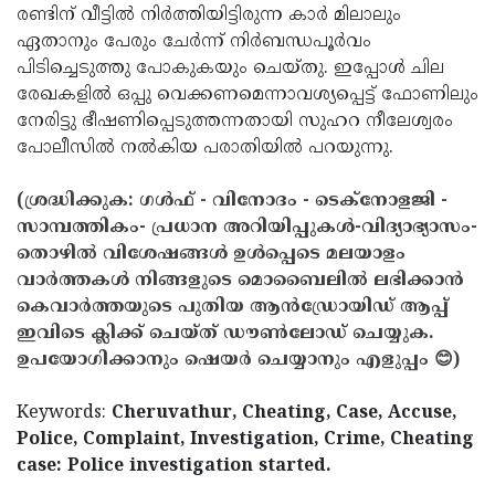
രണ്ടിന് വീട്ടില്‍ നിര്‍ത്തിയിട്ടിരുന്ന കാര്‍ മിലാലും
ഏതാനും പേരും ചേര്‍ന്ന് നിര്‍ബന്ധപൂര്‍വം
പിടിച്ചെടുത്തു പോകുകയും ചെയ്തു. ഇപ്പോള്‍ ചില
രേഖകളില്‍ ഒപ്പു വെക്കണമെന്നാവശ്യപ്പെട്ട് ഫോണിലും
നേരിട്ടു ഭീഷണിപ്പെടുത്തന്നതായി സുഹറ നീലേശ്വരം
പോലീസില്‍ നല്‍കിയ പരാതിയില്‍ പറയുന്നു.
(ശ്രദ്ധിക്കുക: ഗൾഫ് - വിനോദം - ടെക്നോളജി -
സാമ്പത്തികം- പ്രധാന അറിയിപ്പുകൾ-വിദ്യാഭ്യാസം-
തൊഴിൽ വിശേഷങ്ങൾ ഉൾപ്പെടെ മലയാളം
വാർത്തകൾ നിങ്ങളുടെ മൊബൈലിൽ ലഭിക്കാൻ
കെവാർത്തയുടെ പുതിയ ആൻഡ്രോയിഡ് ആപ്പ്
ഇവിടെ ക്ലിക്ക് ചെയ്ത് ഡൗൺലോഡ് ചെയ്യുക.
ഉപയോഗിക്കാനും ഷെയർ ചെയ്യാനും എളുപ്പം 😊)
Keywords:
Cheruvathur, Cheating, Case, Accuse,
Police, Complaint, Investigation, Crime, Cheating
case: Police investigation started.