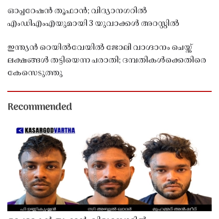
ഓപ്പറേഷൻ തൂഫാൻ; വിദ്യാനഗറിൽ
എംഡിഎംഎയുമായി 3 യുവാക്കൾ അറസ്റ്റിൽ
ഇന്ത്യൻ റെയിൽവേയിൽ ജോലി വാഗ്ദാനം ചെയ്ത്
ലക്ഷങ്ങൾ തട്ടിയെന്ന പരാതി; ദമ്പതികൾക്കെതിരെ
കേസെടുത്തു
Recommended