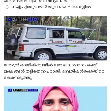
ഓപ്പറേഷൻ തൂഫാൻ; വിദ്യാനഗറിൽ
എംഡിഎംഎയുമായി 3 യുവാക്കൾ അറസ്റ്റിൽ
ഇന്ത്യൻ റെയിൽവേയിൽ ജോലി വാഗ്ദാനം ചെയ്ത്
ലക്ഷങ്ങൾ തട്ടിയെന്ന പരാതി; ദമ്പതികൾക്കെതിരെ
കേസെടുത്തു