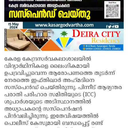
കേരള കേന്ദ്രസർവകലാശാലയിൽ
വിദ്യാർഥിനികളെ ലൈംഗികമായി
ഉപദ്രവിച്ചുവെന്ന ആരോപണത്തെ തുടർന്ന്
നേരത്തെ ഇഫ്തിഖാർ അഹ്‌മദിനെ
സസ്‌പെൻഡ് ചെയ്‌തിരുന്നു. പിന്നീട് ആഭ്യന്തര
പരാതി പരിഹാര സമിതിയുടെ (ICC)
ശുപാർശയുടെ അടിസ്ഥാനത്തിൽ
അധ്യാപകന്റെ സസ്‌പെൻഷൻ
പിൻവലിച്ചിരുന്നു. ഇതേവിഷയത്തിൽ
പൊലീസ് കേസുമായി ബന്ധപ്പെട്ട് രണ്ട്