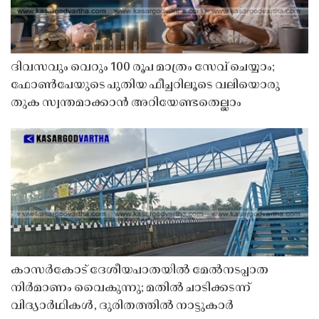
ദിവസവും വെറും 100 രൂപ മാത്രം സേവ് ചെയ്യാം;
ഫോൺപേയുടെ പുതിയ ഫീച്ചറിലൂടെ വലിയൊരു
തുക സ്വന്തമാക്കാൻ അറിയേണ്ടതെല്ലാം
കാസർകോട് ദേശീയപാതയിൽ മേൽനടപ്പാത
നിർമാണം വൈകുന്നു; മതിൽ ചാടിക്കടന്ന്
വിദ്യാർഥികൾ, ദുരിതത്തിൽ നാട്ടുകാർ