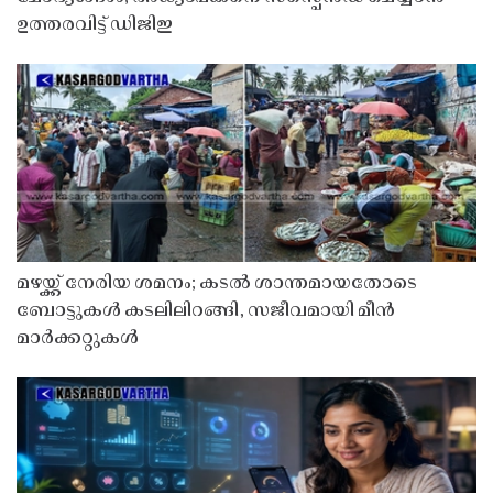
ഉത്തരവിട്ട് ഡിജിഇ
മഴയ്ക്ക് നേരിയ ശമനം; കടൽ ശാന്തമായതോടെ
ബോട്ടുകൾ കടലിലിറങ്ങി, സജീവമായി മീൻ
മാർക്കറ്റുകൾ