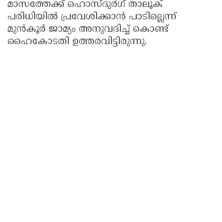
മാസത്തേക്ക് ഹൊസ്ദുർഗ് താലൂക്
പരിധിയിൽ പ്രവേശിക്കാൻ പാടില്ലെന്ന്
മുൻ‌കൂർ ജാമ്യം അനുവദിച്ച് കൊണ്ട്
ഹൈകോടതി ഉത്തരവിട്ടിരുന്നു.