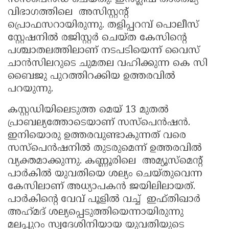
വിഭാഗത്തിലെ അസിസ്റ്റൻ്റ്
Updates
Assembly
Kerala
പ്രൊഫസറായിരുന്നു. തളിപ്പറമ്പ് പൊലീസ്
Polls
Local
Look
സ്റ്റേഷനിൽ രജിസ്റ്റർ ചെയ്ത കേസിന്റെ
Body
പശ്ചാതലത്തിലാണ് നടപടിയെന്ന് വൈസ്
Back
ചാൻസിലറുടെ ചുമതല വഹിക്കുന്ന കെ സി
Election
2025
ബൈജു പുറത്തിറക്കിയ ഉത്തരവിൽ
പറയുന്നു.
കസ്റ്റഡിയിലെടുത്ത മെയ് 13 മുതൽ
പ്രാബല്യത്തോടെയാണ് സസ്‌പെൻഷൻ.
ഇനിയൊരു ഉത്തരവുണ്ടാകുന്നത് വരെ
സസ്‌പെൻഷനിൽ തുടരുമെന്ന് ഉത്തരവിൽ
വ്യക്തമാക്കുന്നു. കണ്ണൂരിലെ അമ്യൂസ്മെന്റ്
പാർകിൽ യുവതിയെ ശല്യം ചെയ്‌തുവെന്ന
കേസിലാണ് അധ്യാപകൻ ജയിലിലായത്.
പാർകിന്റെ വേവ് പൂളിൽ വച്ച് ഇഫ്തിഖാർ
അഹ്‌മദ്‌ ശല്യപ്പെടുത്തിയെന്നായിരുന്നു
മലപ്പുറം സ്വദേശിനിയായ യുവതിയുടെ