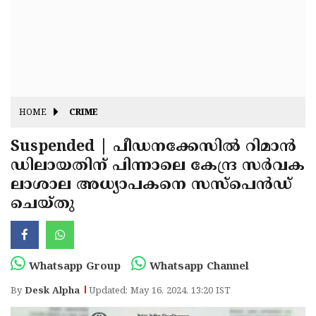
Fitr
May
Day
Eid
Al
Independence
Ad'ha
Day
Onam
HOME
CRIME
J&K
State
Suspended | പീഡനക്കേസിൽ റിമാൻ
Haryana
ഡിലായതിന് പിന്നാലെ കേന്ദ്ര സർവക
Assembly
State
Diwali
ലാശാല അധ്യാപകനെ സസ്‍പെൻഡ്
Elections
Assembly
Christmas
ചെയ്‌തു
Elections
New-
Year
Republic
Whatsapp Group
Whatsapp Channel
Day
Budget
By
Desk Alpha
Updated: May 16, 2024, 13:20 IST
Delhi