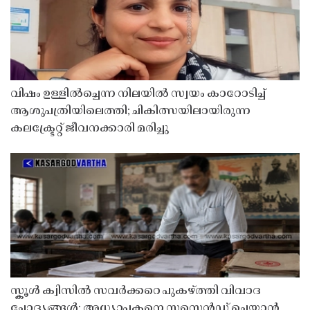
വിഷം ഉള്ളിൽച്ചെന്ന നിലയിൽ സ്വയം കാറോടിച്ച്
ആശുപത്രിയിലെത്തി; ചികിത്സയിലായിരുന്ന
കലക്ട്രേറ്റ് ജീവനക്കാരി മരിച്ചു
സ്കൂൾ ക്വിസിൽ സവർക്കറെ പുകഴ്ത്തി വിവാദ
ചോദ്യങ്ങൾ; അധ്യാപകനെ സസ്പെൻഡ് ചെയ്യാൻ