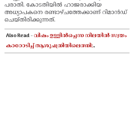
പരാതി. കോടതിയില്‍ ഹാജരാക്കിയ
അധ്യാപകനെ രണ്ടാഴ്ചത്തേക്കാണ് റിമാന്‍ഡ്
ചെയ്തിരിക്കുന്നത്.
Also Read -
വിഷം ഉള്ളിൽച്ചെന്ന നിലയിൽ സ്വയം
കാറോടിച്ച് ആശുപത്രിയിലെത്തി;
ചികിത്സയിലായിരുന്ന കലക്ട്രേറ്റ് ജീവനക്കാരി
മരിച്ചു