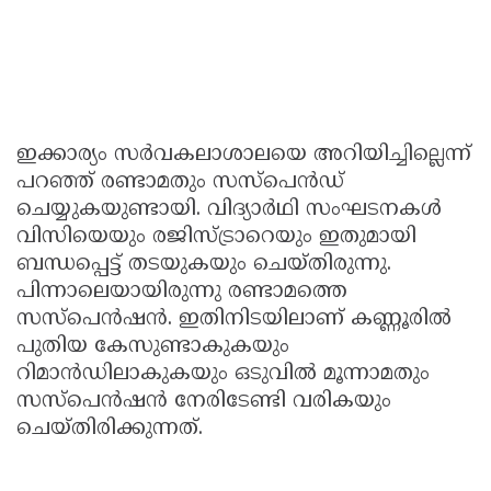
ഇക്കാര്യം സർവകലാശാലയെ അറിയിച്ചില്ലെന്ന്
പറഞ്ഞ് രണ്ടാമതും സസ്‌പെൻഡ്
ചെയ്യുകയുണ്ടായി. വിദ്യാർഥി സംഘടനകൾ
വിസിയെയും രജിസ്ട്രാറെയും ഇതുമായി
ബന്ധപ്പെട്ട് തടയുകയും ചെയ്തിരുന്നു.
പിന്നാലെയായിരുന്നു രണ്ടാമത്തെ
സസ്‌പെൻഷൻ. ഇതിനിടയിലാണ് കണ്ണൂരിൽ
പുതിയ കേസുണ്ടാകുകയും
റിമാൻഡിലാകുകയും ഒടുവിൽ മൂന്നാമതും
സസ്‍പെൻഷൻ നേരിടേണ്ടി വരികയും
ചെയ്‌തിരിക്കുന്നത്‌.