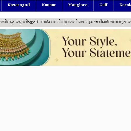
Kasaragod
Kannur
Manglore
Gulf
Keral