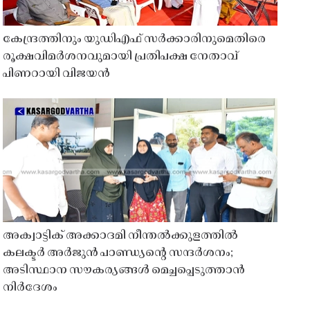
കേന്ദ്രത്തിനും യുഡിഎഫ് സർക്കാരിനുമെതിരെ
രൂക്ഷവിമർശനവുമായി പ്രതിപക്ഷ നേതാവ്
പിണറായി വിജയൻ
അക്വാട്ടിക് അക്കാദമി നീന്തൽക്കുളത്തിൽ
കലക്ടർ അർജുൻ പാണ്ഡ്യൻ്റെ സന്ദർശനം;
അടിസ്ഥാന സൗകര്യങ്ങൾ മെച്ചപ്പെടുത്താൻ
നിർദേശം