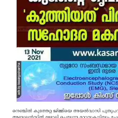
നെഞ്ചിൽ കുത്തേറ്റ ജിമ്മിയെ അയൽവാസി പുതു
അബുലൻസിൽ ജോലി ചെയ്യുന്ന റോസകുട്ടിയും ചേർന