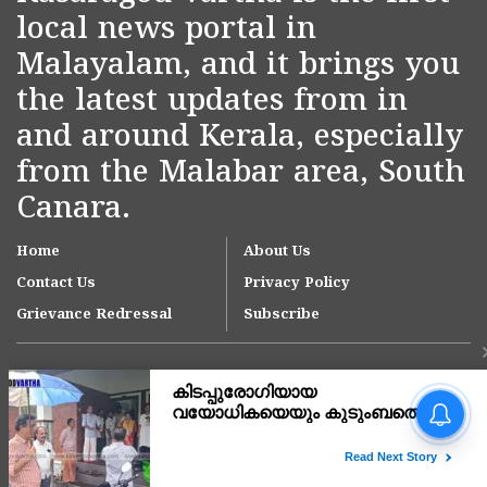
local news portal in
Malayalam, and it brings you
the latest updates from in
and around Kerala, especially
from the Malabar area, South
Canara.
Home
About Us
Contact Us
Privacy Policy
Grievance Redressal
Subscribe
അർജുൻ ആയങ്കിയുടെ
അറസ്റ്റ് നാടകീയ
രംഗങ്ങളൊടുവിൽ,
പൊലീസിനോട് പരിഹാസ
Copyright © 2007-
2026
Kasargodvartha
ചോദ്യവുമായി പ്രതി