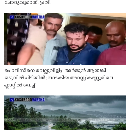
ചോദ്യവുമായി പ്രതി
പൊലീസിനെ വെല്ലുവിളിച്ച അർജുൻ ആയങ്കി
ഒടുവിൽ പിടിയിൽ; നാടകീയ അറസ്റ്റ് കണ്ണൂരിലെ
ഫ്ലാറ്റിൽ വെച്ച്