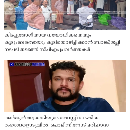
കിടപ്പുരോഗിയായ വയോധികയെയും
കുടുംബത്തെയും കുടിയൊഴിപ്പിക്കാൻ ബാങ്ക്; ജപ്തി
നടപടി തടഞ്ഞ് സിപിഎം പ്രവർത്തകർ
അർജുൻ ആയങ്കിയുടെ അറസ്റ്റ് നാടകീയ
രംഗങ്ങളൊടുവിൽ, പൊലീസിനോട് പരിഹാസ