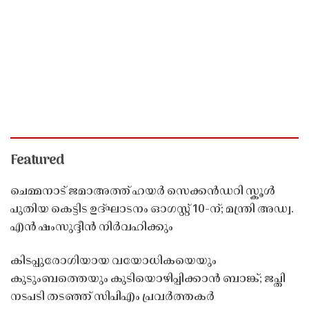
Featured
ചെമ്മനാട് ജമാഅത്ത് ഹയർ സെക്കൻഡറി സ്കൂൾ
പുതിയ കെട്ടിട ഉദ്ഘാടനം ഓഗസ്റ്റ് 10-ന്; മന്ത്രി അഡ്വ.
എൻ ഷംസുദ്ദീൻ നിർവഹിക്കും
കിടപ്പുരോഗിയായ വയോധികയെയും
കുടുംബത്തെയും കുടിയൊഴിപ്പിക്കാൻ ബാങ്ക്; ജപ്തി
നടപടി തടഞ്ഞ് സിപിഎം പ്രവർത്തകർ