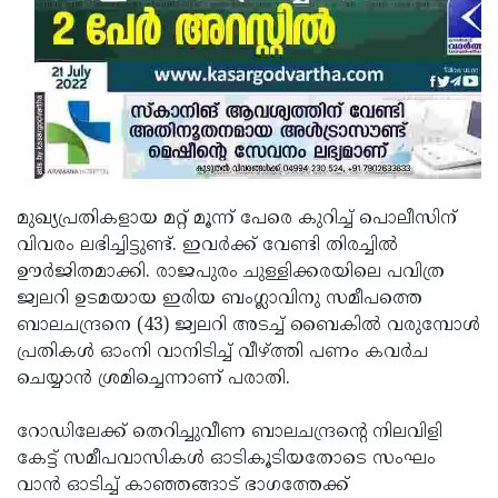
Updates
Assembly
Kerala
Polls
Local
Look
Body
Back
Election
2025
മുഖ്യപ്രതികളായ മറ്റ് മൂന്ന് പേരെ കുറിച്ച് പൊലീസിന്
വിവരം ലഭിച്ചിട്ടുണ്ട്. ഇവർക്ക് വേണ്ടി തിരച്ചിൽ
ഊർജിതമാക്കി. രാജപുരം ചുള്ളിക്കരയിലെ പവിത്ര
ജ്വലറി ഉടമയായ ഇരിയ ബംഗ്ലാവിനു സമീപത്തെ
ബാലചന്ദ്രനെ (43) ജ്വലറി അടച്ച് ബൈകിൽ വരുമ്പോൾ
പ്രതികൾ ഓംനി വാനിടിച്ച് വീഴ്ത്തി പണം കവർച
ചെയ്യാൻ ശ്രമിച്ചെന്നാണ് പരാതി.
റോഡിലേക്ക് തെറിച്ചുവീണ ബാലചന്ദ്രൻ്റെ നിലവിളി
കേട്ട് സമീപവാസികൾ ഓടികൂടിയതോടെ സംഘം
വാൻ ഓടിച്ച് കാഞ്ഞങ്ങാട് ഭാഗത്തേക്ക്