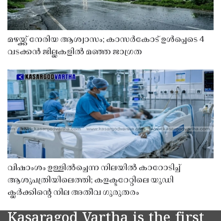
മഴയ്ക്ക് നേരിയ ആശ്വാസം; കാസർകോട് ഉൾപ്പെടെ 4
വടക്കൻ ജില്ലകളിൽ മഞ്ഞ ജാഗ്രത
വിഷാംശം ഉള്ളിൽച്ചെന്ന നിലയിൽ കാറോടിച്ച്
ആശുപത്രിയിലെത്തി; കളക്ടറേറ്റിലെ യുഡി
ക്ലർക്കിൻ്റെ നില അതീവ ഗുരുതരം
Kasaragod Vartha is the first