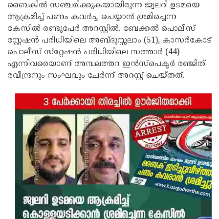
Election
Maha
ബൈകിൽ സഞ്ചരിക്കുകയായിരുന്ന ജ്വലറി ഉടമയെ
ആക്രമിച്ച് പണം കവർച്ച ചെയ്യാൻ ശ്രമിച്ചെന്ന
Shivarathri
International
കേസിൽ രണ്ടുപേർ അറസ്റ്റിൽ. ബേക്കൽ പൊലീസ്
Women's
Anti-
സ്റ്റേഷൻ പരിധിയിലെ അബ്ദുസ്സലാം (51), കാസർകോട്
പൊലീസ് സ്‌റ്റേഷൻ പരിധിയിലെ സത്താർ (44)
Day
Drug
Attukal
എന്നിവരെയാണ് അമ്പലത്തറ ഇൻസ്പെക്ടർ രഞ്ജിത്
Campaign
Pongala
Holi
രവീന്ദ്രനും സംഘവും ചേർന്ന് അറസ്റ്റ് ചെയ്തത്.
2025
2025
IPL
2025
Eid
Al-
Waqf
Fitr
Bill
Vishu
2025
Controversy
Festival
Good
2025
Friday
Easter
Observance
Sunday
By-
2025
2025
Election
Bihar