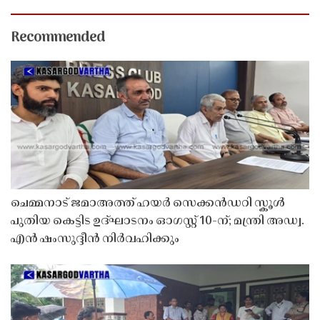
Recommended
ചെമ്മനാട് ജമാഅത്ത് ഹയർ സെക്കൻഡറി സ്കൂൾ
പുതിയ കെട്ടിട ഉദ്ഘാടനം ഓഗസ്റ്റ് 10-ന്; മന്ത്രി അഡ്വ.
എൻ ഷംസുദ്ദീൻ നിർവഹിക്കും