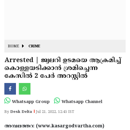
Fitr
May
Day
Eid
Al
Independence
Ad'ha
Day
Onam
HOME
CRIME
J&K
State
Arrested | ജ്വലറി ഉടമയെ ആക്രമിച്ച്
Haryana
കൊള്ളയടിക്കാൻ ശ്രമിച്ചെന്ന
Assembly
State
Diwali
കേസിൽ 2 പേർ അറസ്റ്റിൽ
Elections
Assembly
Christmas
Elections
New-
Year
Republic
Whatsapp Group
Whatsapp Channel
Day
Budget
By
Desk Delta
Jul 21, 2022, 12:45 IST
Delhi
അമ്പലത്തറ: (www.kasargodvartha.com)