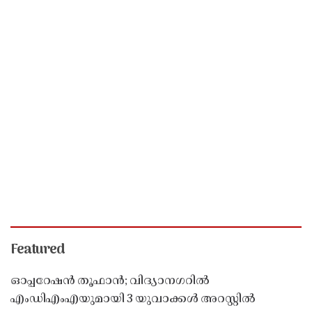
Featured
ഓപ്പറേഷൻ തൂഫാൻ; വിദ്യാനഗറിൽ
എംഡിഎംഎയുമായി 3 യുവാക്കൾ അറസ്റ്റിൽ