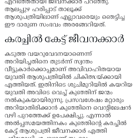
എറിഞ്ഞതായി ജീവനക്കാർ പറഞ്ഞു.
ആലപ്പുഴ ഹരിപ്പാട് താലൂക്ക്
ആശുപത്രിയിലാണ് എല്ലാവരെയും ഞെട്ടിച്ച
ഈ ദാരുണ സംഭവം അരങ്ങേറിയത്.
കരച്ചിൽ കേട്ട് ജീവനക്കാർ
കടുത്ത വയറുവേദനയാണെന്ന്
അറിയിച്ചതിനെ തുടർന്ന് സ്വന്തം
വീട്ടുകാർക്കൊപ്പമാണ് അവിവാഹിതയായ
യുവതി ആശുപത്രിയിൽ ചികിത്സയ്ക്കായി
എത്തിയത്. ഇതിനിടെ ശുചിമുറിയിൽ കയറിയ
യുവതി അവിടെ വെച്ച് കുഞ്ഞിന് ജന്മം
നൽകുകയായിരുന്നു. പ്രസവശേഷം മറ്റാരും
അറിയാതിരിക്കാൻ കുഞ്ഞിനെ വെന്റിലേഷൻ
വഴി പുറത്തേക്ക് ഉപേക്ഷിച്ചു. എന്നാൽ
അൽപ്പസമയത്തിനകം കുഞ്ഞിന്റെ കരച്ചിൽ
കേട്ട് ആശുപത്രി ജീവനക്കാർ എത്തി