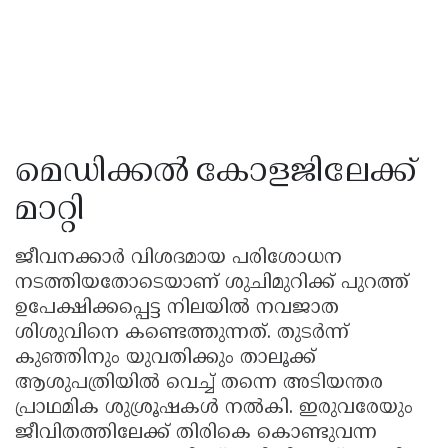
മെഡിക്കൽ കോളജിലേക്ക്
മാറ്റി
ജീവനക്കാർ വിശദമായ പരിശോധന
നടത്തിയതോടെയാണ് ശുചിമുറിക്ക് പുറത്ത്
ഉപേക്ഷിക്കപ്പെട്ട നിലയിൽ നവജാത
ശിശുവിനെ കണ്ടെത്തുന്നത്. തുടർന്ന്
കുഞ്ഞിനും യുവതിക്കും താലൂക്ക്
ആശുപത്രിയിൽ വെച്ച് തന്നെ അടിയന്തര
പ്രാഥമിക ശുശ്രൂഷകൾ നൽകി. ഇരുവരേയും
ജീവിതത്തിലേക്ക് തിരികെ കൊണ്ടുവന്ന