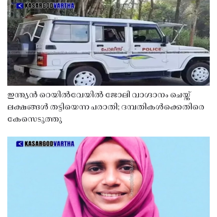
ഇന്ത്യൻ റെയിൽവേയിൽ ജോലി വാഗ്ദാനം ചെയ്ത്
ലക്ഷങ്ങൾ തട്ടിയെന്ന പരാതി; ദമ്പതികൾക്കെതിരെ
കേസെടുത്തു