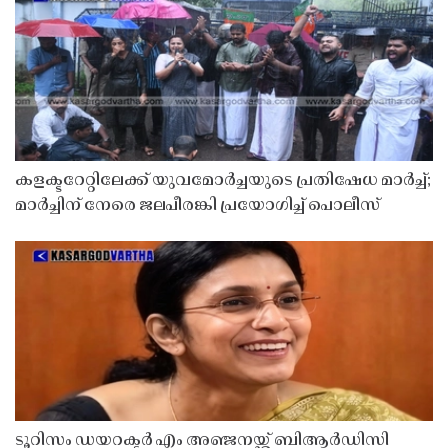
കളക്ടറേറ്റിലേക്ക് യുവമോർച്ചയുടെ പ്രതിഷേധ മാർച്ച്;
മാർച്ചിന് നേരെ ജലപീരങ്കി പ്രയോഗിച്ച് പൊലീസ്
ടൂറിസം ഡയറക്ടർ എം അഞ്ജനയ്ക്ക് ബിആർഡിസി