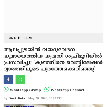
Fitr
May
Day
Eid
Al
Independence
Ad'ha
Day
Onam
HOME
CRIME
J&K
State
ആലപ്പുഴയിൽ വയറുവേദന
Haryana
യുമായെത്തിയ യുവതി ശുചിമുറിയിൽ
Assembly
State
Diwali
പ്രസവിച്ചു; 'കുഞ്ഞിനെ വെന്റിലേഷന്‍
Elections
Assembly
Christmas
ദ്വാരത്തിലൂടെ പുറത്തേക്കെറിഞ്ഞു'
Elections
New-
Year
Republic
Whatsapp Group
Whatsapp Channel
Day
Budget
By
Desk Beta
May 26, 2026, 09:28 IST
Delhi