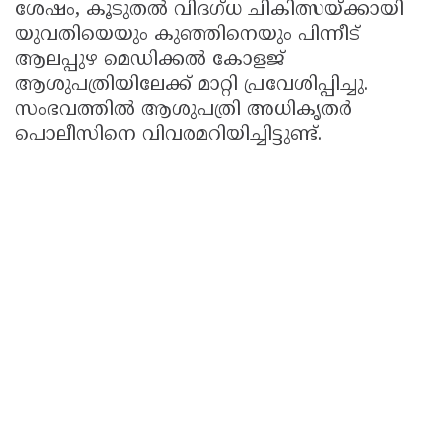
ശേഷം, കൂടുതൽ വിദഗ്ധ ചികിത്സയ്ക്കായി
യുവതിയെയും കുഞ്ഞിനെയും പിന്നീട്
ആലപ്പുഴ മെഡിക്കൽ കോളജ്
ആശുപത്രിയിലേക്ക് മാറ്റി പ്രവേശിപ്പിച്ചു.
സംഭവത്തിൽ ആശുപത്രി അധികൃതർ
പൊലീസിനെ വിവരമറിയിച്ചിട്ടുണ്ട്.