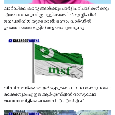
വാർഡിലെ കാര്യങ്ങൾക്കും പാർട്ടി പരിപാടികൾക്കും
എത്താനാകുന്നില്ല; പള്ളിക്കരയിൽ മുസ്ലിം ലീഗ്
ജനപ്രതിനിധിയുടെ രാജി; ഒന്നാം വാർഡിൽ
ഉപതെരഞ്ഞെടുപ്പിന് കളമൊരുങ്ങുന്നു
വി ഡി സവർക്കറെ ഉൾപ്പെടുത്തി വിവാദ ചോദ്യാവലി;
മഞ്ചേശ്വരം എഇഒ ആർഎസ്എസ് ദാസ്യവേല
അവസാനിപ്പിക്കണമെന്ന് എംഎസ്എഫ്