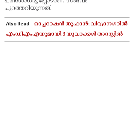
പരിശോധിച്ചപ്പോഴാണ് സംഭവം
പുറത്തറിയുന്നത്.
Also Read -
ഓപ്പറേഷൻ തൂഫാൻ; വിദ്യാനഗറിൽ
എംഡിഎംഎയുമായി 3 യുവാക്കൾ അറസ്റ്റിൽ