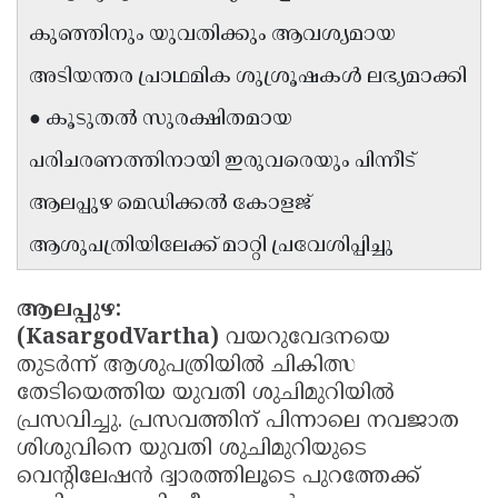
Updates
Assembly
കുഞ്ഞിനും യുവതിക്കും ആവശ്യമായ
Kerala
Polls
Local
Look
അടിയന്തര പ്രാഥമിക ശുശ്രൂഷകൾ ലഭ്യമാക്കി
Body
Back
● കൂടുതൽ സുരക്ഷിതമായ
Election
2025
പരിചരണത്തിനായി ഇരുവരെയും പിന്നീട്
ആലപ്പുഴ മെഡിക്കൽ കോളജ്
ആശുപത്രിയിലേക്ക് മാറ്റി പ്രവേശിപ്പിച്ചു
ആലപ്പുഴ:
(KasargodVartha)
വയറുവേദനയെ
തുടർന്ന് ആശുപത്രിയിൽ ചികിത്സ
തേടിയെത്തിയ യുവതി ശുചിമുറിയിൽ
പ്രസവിച്ചു. പ്രസവത്തിന് പിന്നാലെ നവജാത
ശിശുവിനെ യുവതി ശുചിമുറിയുടെ
വെന്റിലേഷന്‍ ദ്വാരത്തിലൂടെ പുറത്തേക്ക്