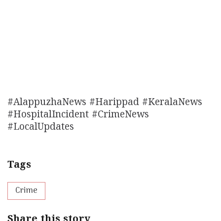
#AlappuzhaNews #Harippad #KeralaNews
#HospitalIncident #CrimeNews
#LocalUpdates
Tags
Crime
Share this story