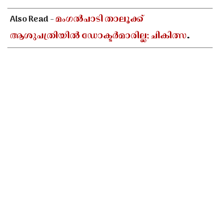
Also Read -
മംഗൽപാടി താലൂക്ക്
ആശുപത്രിയിൽ ഡോക്ടർമാരില്ല; ചികിത്സ
ലഭിക്കാതെ വലഞ്ഞ് രോഗികൾ,
അനിശ്ചിതകാല നിരാഹാര
സമരത്തിനൊരുങ്ങി നാട്ടുകാർ