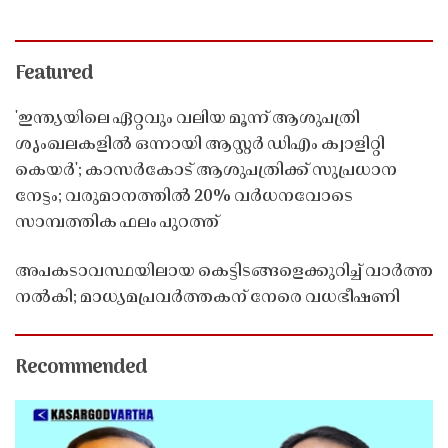
Featured
'ഇന്ത്യയിലെ ഏറ്റവും വലിയ മൂന്ന് ആശുപത്രി
ശൃംഖലകളിൽ ഒന്നായി ആസ്റ്റർ ഡിഎം ക്വാളിറ്റി
കെയർ'; കാസർകോട് ആശുപത്രിക്ക് സുപ്രധാന
നേട്ടം; വരുമാനത്തിൽ 20% വർധനവോടെ
സാമ്പത്തിക ഫലം പുറത്ത്
അപകടാവസ്ഥയിലായ കെട്ടിടങ്ങളെക്കുറിച്ച് വാർത്ത
നൽകി; മാധ്യമപ്രവർത്തകന് നേരെ വധഭീഷണി
Recommended