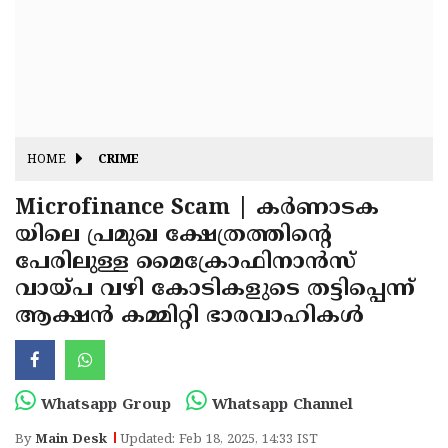
Fitr
May
Day
Eid
Al
Independence
Ad'ha
Day
Onam
HOME
CRIME
J&K
State
Microfinance Scam | കർണാടക
Haryana
യിലെ പ്രമുഖ ക്ഷേത്രത്തിന്റെ
Assembly
State
Diwali
പേരിലുള്ള മൈക്രോഫിനാൻസ്‌
Elections
Assembly
Christmas
വായ്‌പ വഴി കോടികളുടെ തട്ടിപ്പെന്ന്
Elections
ആക്ഷൻ കമ്മിറ്റി ഭാരവാഹികൾ
New-
Year
Republic
Day
Budget
Whatsapp Group
Whatsapp Channel
Delhi
By
Main Desk
Updated: Feb 18, 2025, 14:33 IST