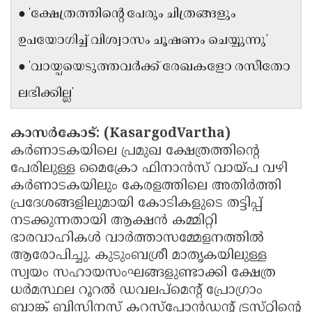
● 'ക്ഷേത്രത്തിന്റെ പേരും ചിത്രങ്ങളും
Updates
Assembly
Kerala
ഉപയോഗിച്ച് വിശ്വാസം ചൂഷണം ചെയ്യുന്നു'
Polls
Local
Look
● 'വായ്പയെടുത്തവർക്ക് രേഖകളോ രസീതോ
Body
Back
ലഭിക്കില്ല'
Election
2025
കാസർകോട്‌: (KasargodVartha)
കർണാടകയിലെ പ്രമുഖ ക്ഷേത്രത്തിന്റെ
പേരിലുള്ള മൈക്രോ ഫിനാൻസ്‌ വായ്‌പ വഴി
കർണാടകയിലും കേരളത്തിലെ അതിർത്തി
പ്രദേശങ്ങളിലുമായി കോടികളുടെ തട്ടിപ്പ്‌
നടക്കുന്നതായി ആക്ഷൻ കമ്മിറ്റി
ഭാരവാഹികൾ വാർത്താസമ്മേളനത്തിൽ
ആരോപിച്ചു. കുടുംബശ്രീ മാതൃകയിലുള്ള
സ്വയം സഹായസംഘങ്ങളുണ്ടാക്കി ക്ഷേത്ര
ധർമസ്ഥല റൂറൽ ഡവലപ്‌മെന്റ്‌ പ്രോഗ്രാം
ബാങ്ക്‌ ബിസിനസ് കറസ്‌പോൻഡന്റ്‌ ട്രസ്‌റ്റിന്റെ