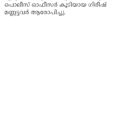
പൊലീസ്‌ ഓഫീസർ കൂടിയായ ഗിരീഷ്‌
മണ്ണട്ടവർ ആരോപിച്ചു.