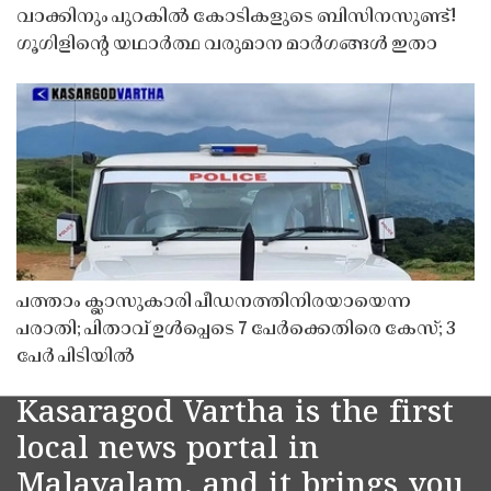
വാക്കിനും പുറകിൽ കോടികളുടെ ബിസിനസുണ്ട്!
ഗൂഗിളിന്റെ യഥാർത്ഥ വരുമാന മാർഗങ്ങൾ ഇതാ
പത്താം ക്ലാസുകാരി പീഡനത്തിനിരയായെന്ന
പരാതി; പിതാവ് ഉൾപ്പെടെ 7 പേർക്കെതിരെ കേസ്; 3
പേർ പിടിയിൽ
Kasaragod Vartha is the first
local news portal in
Malayalam, and it brings you