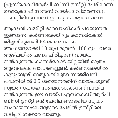
(എസ്‌കെഡിആർപി ബിസി ട്രസ്‌റ്റ്‌) പേരിലാണ്‌
മൈക്രോ ഫിനാൻസ്‌ വായ്‌പാ വിതരണവും
പണപ്പിരിവുന്നാണ് ഇവരുടെ ആരോപണം.
ആക്ഷൻ കമ്മിറ്റി ഭാരവാഹികൾ പറയുന്നത്
ഇങ്ങനെ: 'കർണാടകയിലും കാസർകോട്‌
ജില്ലയിലുമായി 64 ലക്ഷം പേരെ
അംഗങ്ങളാക്കി 10 രൂപ മുതൽ 100 രൂപ വരെ
ആഴ്‌ചയിൽ പണം പിരിച്ചാണ്‌ വായ്‌പ
നൽകുന്നത്‌. കാസർകോട്‌ ജില്ലയിൽ മാത്രം
ആറുലക്ഷം അംഗങ്ങളുണ്ട്‌. കർണാടകയിൽ
കുടുംബശ്രീ മാതൃകയിലുള്ള സഞ്ജീവനി
പദ്ധതിയിൽ 3.5 ശതമാനത്തിന്‌ വായ്‌പയുണ്ട്‌.
സ്വയം സഹായ സംഘങ്ങൾക്കാണ്‌ വായ്പ
നൽകുന്നത്‌. ഈ വായ്‌പ എസ്‌കെഡിആർപി
ബിസി ട്രസ്‌റ്റിന്റെ പേരിലുണ്ടാക്കിയ സ്വയം
സഹായസംഘങ്ങളുടെ പേരിൽ ട്രസ്‌റ്റിലെ
വട്ടിപ്പലിശക്കാർ വാങ്ങും.