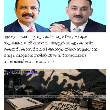
'ഇന്ത്യയിലെ ഏറ്റവും വലിയ മൂന്ന് ആശുപത്രി
ശൃംഖലകളിൽ ഒന്നായി ആസ്റ്റർ ഡിഎം ക്വാളിറ്റി
കെയർ'; കാസർകോട് ആശുപത്രിക്ക് സുപ്രധാന
നേട്ടം; വരുമാനത്തിൽ 20% വർധനവോടെ
സാമ്പത്തിക ഫലം പുറത്ത്