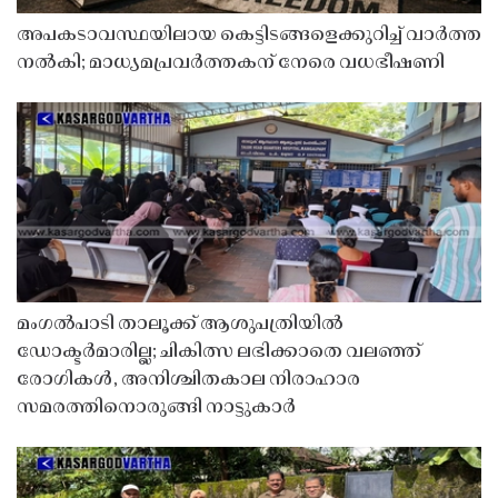
അപകടാവസ്ഥയിലായ കെട്ടിടങ്ങളെക്കുറിച്ച് വാർത്ത
നൽകി; മാധ്യമപ്രവർത്തകന് നേരെ വധഭീഷണി
മംഗൽപാടി താലൂക്ക് ആശുപത്രിയിൽ
ഡോക്ടർമാരില്ല; ചികിത്സ ലഭിക്കാതെ വലഞ്ഞ്
രോഗികൾ, അനിശ്ചിതകാല നിരാഹാര
സമരത്തിനൊരുങ്ങി നാട്ടുകാർ