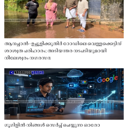
ആനച്ചാൽ–ഉച്ചൂളിക്കുതിർ റോഡിലെ വെള്ളക്കെട്ടിന്
ശാശ്വത പരിഹാരം; അടിയന്തര നടപടിയുമായി
നീലേശ്വരം നഗരസഭ
ഗൂഗിളിൽ നിങ്ങൾ സെർച്ച് ചെയ്യുന്ന ഓരോ