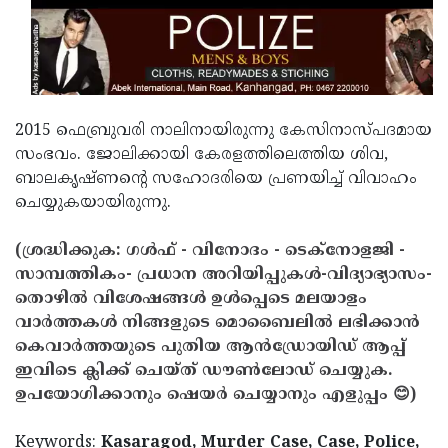
2015 ഫെബ്രുവരി നാലിനായിരുന്നു കേസിനാസ്പദമായ
സംഭവം. ജോലിക്കായി കേരളത്തിലെത്തിയ ശിവ,
ബാലകൃഷ്ണന്റെ സഹോദരിയെ പ്രണയിച്ച് വിവാഹം
ചെയ്യുകയായിരുന്നു.
(ശ്രദ്ധിക്കുക: ഗൾഫ് - വിനോദം - ടെക്നോളജി -
സാമ്പത്തികം- പ്രധാന അറിയിപ്പുകൾ-വിദ്യാഭ്യാസം-
തൊഴിൽ വിശേഷങ്ങൾ ഉൾപ്പെടെ മലയാളം
വാർത്തകൾ നിങ്ങളുടെ മൊബൈലിൽ ലഭിക്കാൻ
കെവാർത്തയുടെ പുതിയ ആൻഡ്രോയിഡ് ആപ്പ്
ഇവിടെ ക്ലിക്ക് ചെയ്ത് ഡൗൺലോഡ് ചെയ്യുക.
ഉപയോഗിക്കാനും ഷെയർ ചെയ്യാനും എളുപ്പം 😊)
Keywords:
Kasaragod, Murder Case, Case, Police,