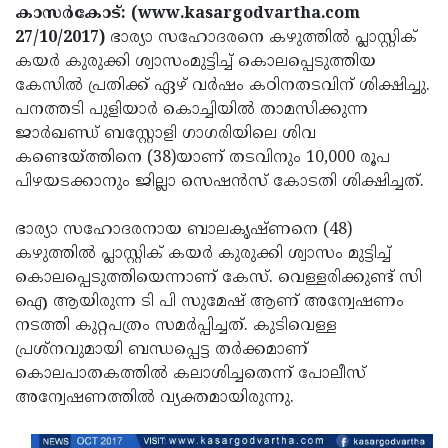
Election
Maha
കാസര്‍കോട്: (www.kasargodvartha.com
27/10/2017)
ഭാര്യാ സഹോദരനെ കഴുത്തില്‍ പ്ലാസ്റ്റിക്
Shivarathri
International
കയര്‍ കുരുക്കി ശ്വാസംമുട്ടിച്ച് കൊലപ്പെടുത്തിയ
Women's
Anti-
കേസില്‍ പ്രതിക്ക് ഏഴ് വര്‍ഷം കഠിനതടവിന് ശിക്ഷിച്ചു.
പനത്തടി പുളിയാര്‍ കൊച്ചിയില്‍ താമസിക്കുന്ന
Day
Drug
Attukal
ജാര്‍ഖണ്ഡ് ബസ്റ്റോളി ഗാഗരിയിലെ ശിവ
Campaign
Pongala
Holi
കണ്ടെയ്ത്തിനെ (38)യാണ് തടവിനും 10,000 രൂപ
പിഴയടക്കാനും ജില്ലാ സെഷന്‍സ് കോടതി ശിക്ഷിച്ചത്.
2025
2025
IPL
2025
Eid
ഭാര്യാ സഹോദരനായ ബാലകൃഷ്ണനെ (48)
കഴുത്തില്‍ പ്ലാസ്റ്റിക് കയര്‍ കുരുക്കി ശ്വാസം മുട്ടിച്ച്
Al-
Waqf
കൊലപ്പെടുത്തിയെന്നാണ് കേസ്. വെള്ളരിക്കുണ്ട് സി
Fitr
Bill
Vishu
ഐ ആയിരുന്ന ടി പി സുമേഷ് ആണ് അന്വേഷണം
നടത്തി കുറ്റപത്രം സമര്‍പ്പിച്ചത്. കുടിവെള്ള
2025
Controversy
Festival
Good
പ്രശ്നവുമായി ബന്ധപ്പെട്ട തര്‍ക്കമാണ്
2025
Friday
Easter
കൊലപാതകത്തില്‍ കലാശിച്ചതെന്ന് പോലീസ്
അന്വേഷണത്തില്‍ വ്യക്തമായിരുന്നു.
Observance
Sunday
By-
2025
2025
Election
Bihar