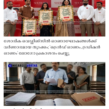
ശോഭിക വെഡ്ഡിങ്സിൽ ഓണാഘോഷങ്ങൾക്ക്
വർണാഭമായ തുടക്കം; 'ട്രെൻഡ് ഓണം, ട്രഡിഷൻ
ഓണം' ലോഗോ പ്രകാശനം ചെയ്തു