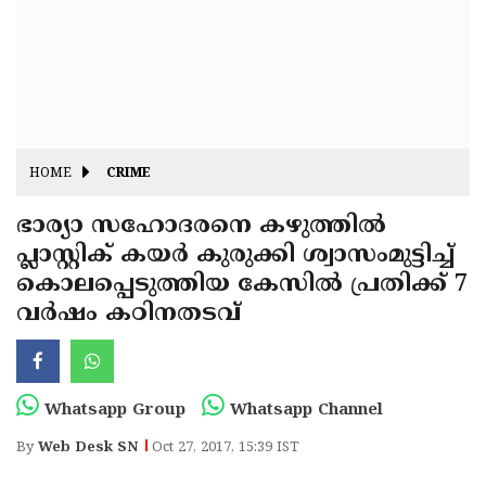
Fitr
May
Day
Eid
Al
Independence
Ad'ha
Day
Onam
HOME
CRIME
J&K
State
ഭാര്യാ സഹോദരനെ കഴുത്തില്‍
Haryana
പ്ലാസ്റ്റിക് കയര്‍ കുരുക്കി ശ്വാസംമുട്ടിച്ച്
Assembly
State
Diwali
കൊലപ്പെടുത്തിയ കേസില്‍ പ്രതിക്ക് 7
Elections
Assembly
Christmas
വര്‍ഷം കഠിനതടവ്
Elections
New-
Year
Republic
Whatsapp Group
Whatsapp Channel
Day
Budget
By
Web Desk SN
Oct 27, 2017, 15:39 IST
Delhi