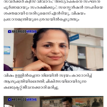
സവർക്കർ ക്വിസ് വിവാദം; ‘അധ്യാപകനെ സംഘടന
പൂർണമായും സംരക്ഷിക്കും’; സസ്പെൻഷൻ നടപടിയെ
ശക്തമായി നേരിടുമെന്ന് എൻടിയു, വിഷയം
പ്രധാനമന്ത്രിയുടെ ശ്രദ്ധയിൽപ്പെടുത്തും
വിഷം ഉള്ളിൽച്ചെന്ന നിലയിൽ സ്വയം കാറോടിച്ച്
ആശുപത്രിയിലെത്തി; ചികിത്സയിലായിരുന്ന
കലക്ട്രേറ്റ് ജീവനക്കാരി മരിച്ചു