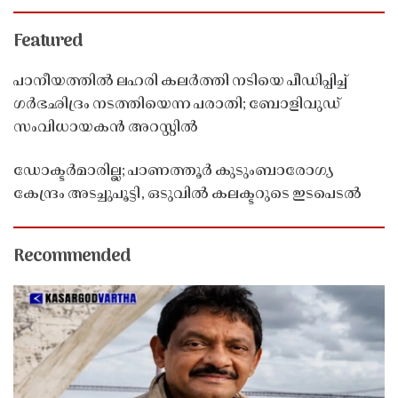
Featured
പാനീയത്തിൽ ലഹരി കലർത്തി നടിയെ പീഡിപ്പിച്ച്
ഗർഭഛിദ്രം നടത്തിയെന്ന പരാതി; ബോളിവുഡ്
സംവിധായകൻ അറസ്റ്റിൽ
ഡോക്ടർമാരില്ല; പാണത്തൂർ കുടുംബാരോഗ്യ
കേന്ദ്രം അടച്ചുപൂട്ടി, ഒടുവിൽ കലക്ടറുടെ ഇടപെടൽ
Recommended