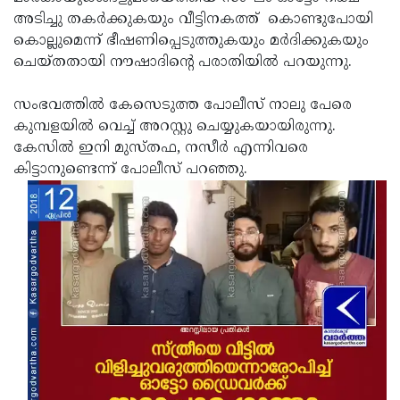
അടിച്ചു തകര്‍ക്കുകയും വീട്ടിനകത്ത് കൊണ്ടുപോയി
Updates
Assembly
Kerala
കൊല്ലുമെന്ന് ഭീഷണിപ്പെടുത്തുകയും മര്‍ദിക്കുകയും
Polls
Local
Look
ചെയ്തതായി നൗഷാദിന്റെ പരാതിയില്‍ പറയുന്നു.
Body
Back
സംഭവത്തില്‍ കേസെടുത്ത പോലീസ് നാലു പേരെ
Election
2025
കുമ്പളയില്‍ വെച്ച് അറസ്റ്റു ചെയ്യുകയായിരുന്നു.
കേസില്‍ ഇനി മുസ്തഫ, നസീര്‍ എന്നിവരെ
കിട്ടാനുണ്ടെന്ന് പോലീസ് പറഞ്ഞു.