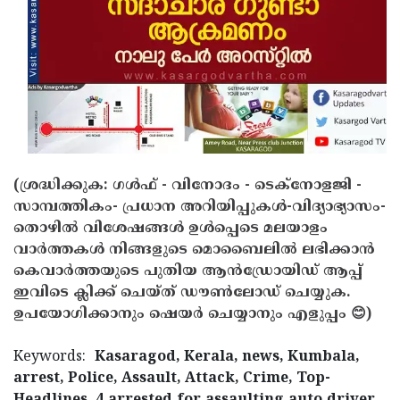
(ശ്രദ്ധിക്കുക: ഗൾഫ് - വിനോദം - ടെക്നോളജി -
സാമ്പത്തികം- പ്രധാന അറിയിപ്പുകൾ-വിദ്യാഭ്യാസം-
തൊഴിൽ വിശേഷങ്ങൾ ഉൾപ്പെടെ മലയാളം
വാർത്തകൾ നിങ്ങളുടെ മൊബൈലിൽ ലഭിക്കാൻ
കെവാർത്തയുടെ പുതിയ ആൻഡ്രോയിഡ് ആപ്പ്
ഇവിടെ ക്ലിക്ക് ചെയ്ത് ഡൗൺലോഡ് ചെയ്യുക.
ഉപയോഗിക്കാനും ഷെയർ ചെയ്യാനും എളുപ്പം 😊)
Keywords:
Kasaragod, Kerala, news, Kumbala,
arrest, Police, Assault, Attack, Crime, Top-