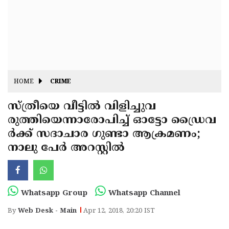
Fitr
May
Day
Eid
Al
Independence
Ad'ha
Day
Onam
HOME
CRIME
J&K
State
സ്ത്രീയെ വീട്ടില്‍ വിളിച്ചുവ
Haryana
രുത്തിയെന്നാരോപിച്ച് ഓട്ടോ ഡ്രൈവ
Assembly
State
Diwali
ര്‍ക്ക് സദാചാര ഗുണ്ടാ ആക്രമണം;
Elections
Assembly
Christmas
നാലു പേര്‍ അറസ്റ്റില്‍
Elections
New-
Year
Republic
Whatsapp Group
Whatsapp Channel
Day
Budget
By
Web Desk - Main
Apr 12, 2018, 20:20 IST
Delhi