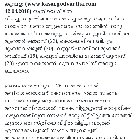
Election
Maha
കുമ്പള: (www.kasargodvartha.com
12.04.2018)
സ്ത്രീയെ വീട്ടില്‍
Shivarathri
International
വിളിച്ചുവരുത്തിയെന്നാരോപിച്ച് ഓട്ടോ ഡ്രൈവര്‍ക്ക്
Women's
Anti-
സദാചാര ഗുണ്ടാ ആക്രമണം. സംഭവത്തില്‍ നാലു
പേരെ പോലീസ് അറസ്റ്റു ചെയ്തു. കണ്ണാടിപാറയിലെ
Day
Drug
Attukal
മുഹമ്മദ് ഷമ്മാസ് (22), കെദക്കാറിലെ ബി.എം.
Campaign
Pongala
Holi
മുഹമ്മദ് ഷമൂല്‍ (20), കണ്ണാടിപാറയിലെ മുഹമ്മദ്
അഷ്‌റഫ് (19), കണ്ണാടിപാറയിലെ മുഹമ്മദ് യൂനുസ്
2025
2025
IPL
(20) എന്നിവരെയാണ് കുമ്പള പോലീസ് അറസ്റ്റു
2025
Eid
ചെയ്തത്.
Al-
Waqf
ഇക്കഴിഞ്ഞ ജനുവരി 26 ന് രാത്രി ഒമ്പത്
Fitr
Bill
Vishu
മണിയോടെയാണ് കേസിനാസ്പദമായ സംഭവം
നടന്നത്. ഓട്ടോഡ്രൈവറായ നൗഷാദ് ആണ്
2025
Controversy
Festival
Good
മര്‍ദനത്തിനിരയായത്. വാടക വീട്ടുമുറ്റത്ത് ഓട്ടോറിക്ഷ
2025
Friday
Easter
കഴുകയായിരുന്ന നൗഷാദ് ഭാര്യ വീട്ടിലില്ലാത്ത നേരത്ത്
ഏതോ ഒരു സ്ത്രീയെ വീട്ടില്‍ വിളിച്ചു വരുത്തി
Observance
Sunday
By-
എന്നാരോപിച്ചാണ് സംഘം അക്രമിച്ചത്.
2025
2025
Election
Bihar
മാരകായുധങ്ങളുമായെത്തിയ സംഘം ഓട്ടോ റിക്ഷ