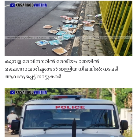
കുമ്പള ദേവീനഗറിൽ ദേശീയപാതയിൽ
ഭക്ഷണാവശിഷ്ടങ്ങൾ തള്ളിയ നിലയിൽ; നടപടി
ആവശ്യപ്പെട്ട് നാട്ടുകാർ