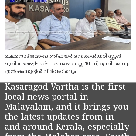
ചെമ്മനാട് ജമാഅത്ത് ഹയർ സെക്കൻഡറി സ്കൂൾ
പുതിയ കെട്ടിട ഉദ്ഘാടനം ഓഗസ്റ്റ് 10-ന്; മന്ത്രി അഡ്വ.
എൻ ഷംസുദ്ദീൻ നിർവഹിക്കും
Kasaragod Vartha is the first
local news portal in
Malayalam, and it brings you
the latest updates from in
and around Kerala, especially