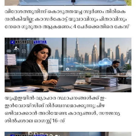
വിദേശത്തുനിന്ന് കൊടുത്തയച്ച സ്വർണം തിരികെ
നൽകിയില്ല; കാസർകോട്ട് യുവാവിനും പിതാവിനും
നേരെ ഗുരുതര ആക്രമണം; 4 പേർക്കെതിരെ കേസ്
യുഎഇയിൽ വ്യാപാര സ്ഥാപനങ്ങൾക്ക് ഇ-
ഇൻവോയ്സിങ് നിർബന്ധമാക്കുന്നു; പിഴ
ഒഴിവാക്കാൻ അറിയേണ്ട കാര്യങ്ങൾ, സൗജന്യ
ശിൽപശാല ഓഗസ്റ്റ് 16-ന്