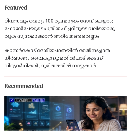
Featured
ദിവസവും വെറും 100 രൂപ മാത്രം സേവ് ചെയ്യാം;
ഫോൺപേയുടെ പുതിയ ഫീച്ചറിലൂടെ വലിയൊരു
തുക സ്വന്തമാക്കാൻ അറിയേണ്ടതെല്ലാം
കാസർകോട് ദേശീയപാതയിൽ മേൽനടപ്പാത
നിർമാണം വൈകുന്നു; മതിൽ ചാടിക്കടന്ന്
വിദ്യാർഥികൾ, ദുരിതത്തിൽ നാട്ടുകാർ
Recommended