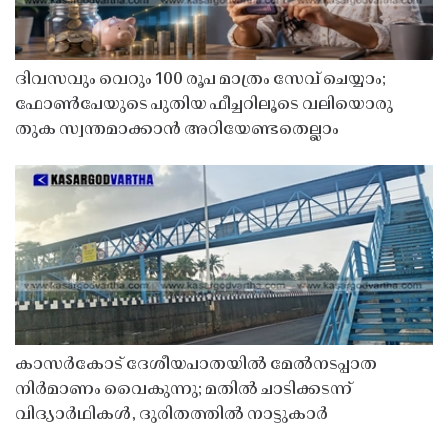
ദിവസവും വെറും 100 രൂപ മാത്രം സേവ് ചെയ്യാം;
ഫോൺപേയുടെ പുതിയ ഫീച്ചറിലൂടെ വലിയൊരു
തുക സ്വന്തമാക്കാൻ അറിയേണ്ടതെല്ലാം
കാസർകോട് ദേശീയപാതയിൽ മേൽനടപ്പാത
നിർമാണം വൈകുന്നു; മതിൽ ചാടിക്കടന്ന്
വിദ്യാർഥികൾ, ദുരിതത്തിൽ നാട്ടുകാർ