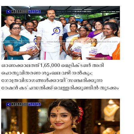
ഓണക്കാലത്ത് 1,65,000 മെട്രിക് ടൺ അരി
പൊതുവിതരണ ശൃംഖല വഴി നൽകും;
ഗോത്രവിഭാഗങ്ങൾക്കായി 'സഞ്ചരിക്കുന്ന
റേഷൻ കട' പദ്ധതിക്ക് വെള്ളരിക്കുണ്ടിൽ തുടക്കം