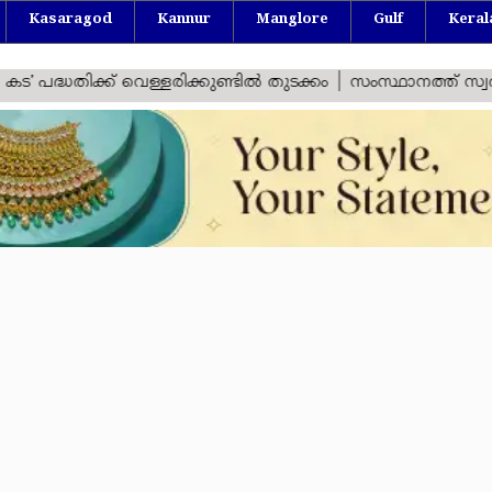
Kasaragod
Kannur
Manglore
Gulf
Keral