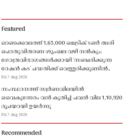
Featured
ഓണക്കാലത്ത് 1,65,000 മെട്രിക് ടൺ അരി
പൊതുവിതരണ ശൃംഖല വഴി നൽകും;
ഗോത്രവിഭാഗങ്ങൾക്കായി 'സഞ്ചരിക്കുന്ന
റേഷൻ കട' പദ്ധതിക്ക് വെള്ളരിക്കുണ്ടിൽ
തുടക്കം
Fri,7 Aug 2026
സംസ്ഥാനത്ത് സ്വർണവിലയിൽ
വൈകുന്നേരം വൻ കുതിപ്പ്; പവൻ വില 1,10,920
രൂപയായി ഉയർന്നു
Fri,7 Aug 2026
Recommended