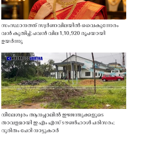
സംസ്ഥാനത്ത് സ്വർണവിലയിൽ വൈകുന്നേരം
വൻ കുതിപ്പ്; പവൻ വില 1,10,920 രൂപയായി
ഉയർന്നു
നീലേശ്വരം ആനച്ചാലിൽ ഇഴജന്തുക്കളുടെ
താവളമായി ഇ എം എസ് ടൗൺഹാൾ പരിസരം;
ദുരിതം പേറി നാട്ടുകാർ