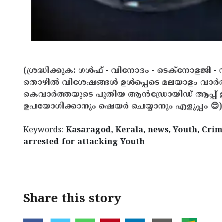
(ശ്രദ്ധിക്കുക: ഗൾഫ് - വിനോദം - ടെക്നോളജി - 
തൊഴിൽ വിശേഷങ്ങൾ ഉൾപ്പെടെ മലയാളം വാർ
കെവാർത്തയുടെ പുതിയ ആൻഡ്രോയിഡ് ആപ്പ് ഇവ
ഉപയോഗിക്കാനും ഷെയർ ചെയ്യാനും എളുപ്പം 😊)
Keywords:
Kasaragod, Kerala, news, Youth, Crim
arrested for attacking Youth
< !- START disable copy paste -->
Share this story