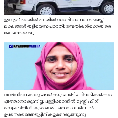
ഇന്ത്യൻ റെയിൽവേയിൽ ജോലി വാഗ്ദാനം ചെയ്ത്
ലക്ഷങ്ങൾ തട്ടിയെന്ന പരാതി; ദമ്പതികൾക്കെതിരെ
കേസെടുത്തു
വാർഡിലെ കാര്യങ്ങൾക്കും പാർട്ടി പരിപാടികൾക്കും
എത്താനാകുന്നില്ല; പള്ളിക്കരയിൽ മുസ്ലിം ലീഗ്
ജനപ്രതിനിധിയുടെ രാജി; ഒന്നാം വാർഡിൽ
ഉപതെരഞ്ഞെടുപ്പിന് കളമൊരുങ്ങുന്നു