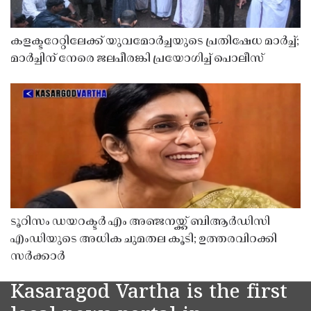
കളക്ടറേറ്റിലേക്ക് യുവമോർച്ചയുടെ പ്രതിഷേധ മാർച്ച്;
മാർച്ചിന് നേരെ ജലപീരങ്കി പ്രയോഗിച്ച് പൊലീസ്
ടൂറിസം ഡയറക്ടർ എം അഞ്ജനയ്ക്ക് ബിആർഡിസി
എംഡിയുടെ അധിക ചുമതല കൂടി; ഉത്തരവിറക്കി
സർക്കാർ
Kasaragod Vartha is the first