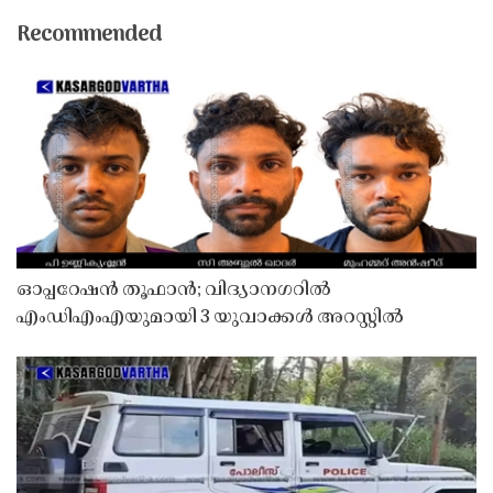
Recommended
ഓപ്പറേഷൻ തൂഫാൻ; വിദ്യാനഗറിൽ
എംഡിഎംഎയുമായി 3 യുവാക്കൾ അറസ്റ്റിൽ