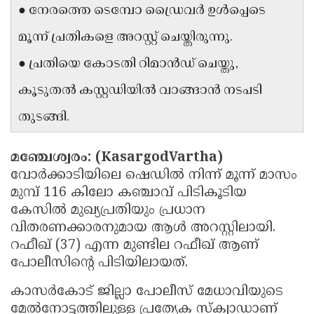
● നേരത്തെ ടെമ്പോ ഡ്രൈവർ ഉൾപ്പെടെ
Updates
Assembly
Kerala
മൂന്ന് പ്രതികളെ അറസ്റ്റ് ചെയ്തിരുന്നു.
Polls
Local
Look
● പ്രതിയെ കോടതി റിമാൻഡ് ചെയ്തു,
Body
Back
കൂടുതൽ കസ്റ്റഡിയിൽ വാങ്ങാൻ നടപടി
Election
2025
തുടങ്ങി.
മഞ്ചേശ്വരം: (KasargodVartha)
വോർക്കാടിയിലെ ഷെഡിൽ നിന്ന് മൂന്ന് മാസം
മുമ്പ് 116 കിലോ കഞ്ചാവ് പിടികൂടിയ
കേസിൽ മുഖ്യപ്രതിയും പ്രധാന
വിതരണക്കാരനുമായ ആൾ അറസ്റ്റിലായി.
റഫീഖ് (37) എന്ന മുണ്ടില റഫീഖ് ആണ്
പോലീസിൻ്റെ പിടിയിലായത്.
കാസർകോട് ജില്ലാ പോലീസ് മേധാവിയുടെ
മേൽനോട്ടത്തിലുള്ള പ്രത്യേക സ്ക്വാഡാണ്