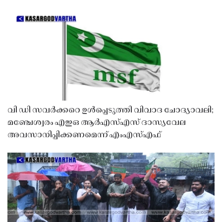
വി ഡി സവർക്കറെ ഉൾപ്പെടുത്തി വിവാദ ചോദ്യാവലി;
മഞ്ചേശ്വരം എഇഒ ആർഎസ്എസ് ദാസ്യവേല
അവസാനിപ്പിക്കണമെന്ന് എംഎസ്എഫ്