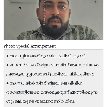
Election
Maha
Shivarathri
International
Women's
Anti-
Day
Drug
Attukal
Campaign
Pongala
Holi
2025
2025
IPL
Photo: Special Arrangement
2025
Eid
● അറസ്റ്റിലായത് മുണ്ടില റഫീഖ് ആണ്.
Al-
Waqf
● കാസർകോട് ജില്ലാ പോലീസ് മേധാവിയുടെ
Fitr
Bill
Vishu
പ്രത്യേക സ്ക്വാഡാണ് പ്രതിയെ പിടികൂടിയത്.
2025
Controversy
Festival
Good
● ആന്ധ്രയിൽ നിന്ന് ജില്ലയിലെ വിവിധ
2025
Friday
Easter
ഭാഗങ്ങളിലേക്ക് മയക്കുമരുന്ന് എത്തിക്കുന്ന
Observance
Sunday
By-
ശൃംഖലയുടെ തലവനാണ് റഫീഖ്.
2025
2025
Election
Bihar