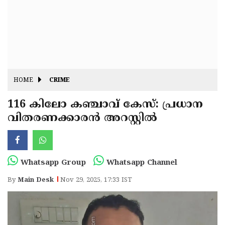
Fitr
May
Day
Eid
Al
Independence
Ad'ha
Day
Onam
HOME
CRIME
J&K
State
116 കിലോ കഞ്ചാവ് കേസ്: പ്രധാന
Haryana
വിതരണക്കാരൻ അറസ്റ്റിൽ
Assembly
State
Diwali
Elections
Assembly
Christmas
Elections
New-
Whatsapp Group
Whatsapp Channel
Year
Republic
By
Main Desk
Nov 29, 2025, 17:33 IST
Day
Budget
Delhi