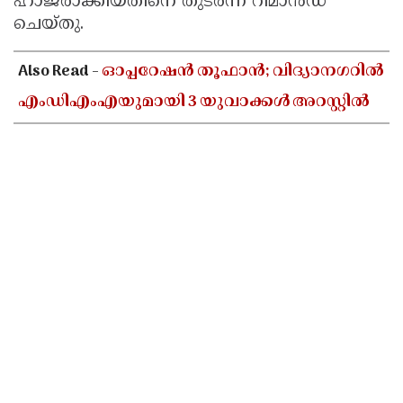
ഹാജരാക്കിയതിനെ തുടർന്ന് റിമാൻഡ്
ചെയ്തു.
Also Read -
ഓപ്പറേഷൻ തൂഫാൻ; വിദ്യാനഗറിൽ
എംഡിഎംഎയുമായി 3 യുവാക്കൾ അറസ്റ്റിൽ