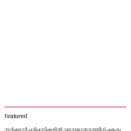
Featured
സർക്കാർ പരിപാടികളിൽ വന്ദേമാതരത്തിന് പകരം