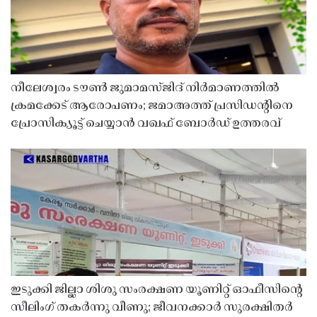
നീലേശ്വരം ടൗൺ ജുമാമസ്ജിദ് നിർമാണത്തിൽ
ക്രമക്കേട് ആരോപണം; ജമാഅത്ത് പ്രസിഡന്റിനെ
പ്രോസിക്യൂട്ട് ചെയ്യാൻ വഖഫ് ബോർഡ് ഉത്തരവ്
ഇടുക്കി ജില്ലാ ശിശു സംരക്ഷണ യൂണിറ്റ് ഓഫീസിൻ്റെ
സീലിംഗ് തകർന്നു വീണു; ജീവനക്കാർ സുരക്ഷിതർ