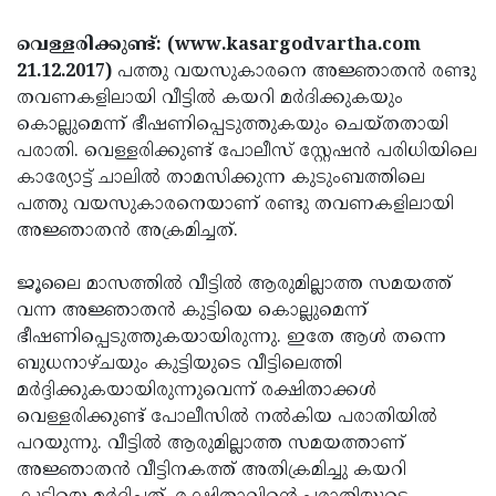
Election
Maha
വെള്ളരിക്കുണ്ട്: (www.kasargodvartha.com
Shivarathri
International
21.12.2017)
പത്തു വയസുകാരനെ അജ്ഞാതന്‍ രണ്ടു
Women's
Anti-
തവണകളിലായി വീട്ടില്‍ കയറി മര്‍ദിക്കുകയും
കൊല്ലുമെന്ന് ഭീഷണിപ്പെടുത്തുകയും ചെയ്തതായി
Day
Drug
Attukal
പരാതി. വെള്ളരിക്കുണ്ട് പോലീസ് സ്റ്റേഷന്‍ പരിധിയിലെ
Campaign
Pongala
Holi
കാര്യോട്ട് ചാലില്‍ താമസിക്കുന്ന കുടുംബത്തിലെ
പത്തു വയസുകാരനെയാണ് രണ്ടു തവണകളിലായി
2025
2025
IPL
അജ്ഞാതന്‍ അക്രമിച്ചത്.
2025
Eid
ജൂലൈ മാസത്തില്‍ വീട്ടില്‍ ആരുമില്ലാത്ത സമയത്ത്
Al-
Waqf
വന്ന അജ്ഞാതന്‍ കുട്ടിയെ കൊല്ലുമെന്ന്
Fitr
Bill
Vishu
ഭീഷണിപ്പെടുത്തുകയായിരുന്നു. ഇതേ ആള്‍ തന്നെ
2025
ബുധനാഴ്ചയും കുട്ടിയുടെ വീട്ടിലെത്തി
Controversy
Festival
Good
മര്‍ദ്ദിക്കുകയായിരുന്നുവെന്ന് രക്ഷിതാക്കള്‍
2025
Friday
Easter
വെള്ളരിക്കുണ്ട് പോലീസില്‍ നല്‍കിയ പരാതിയില്‍
പറയുന്നു. വീട്ടില്‍ ആരുമില്ലാത്ത സമയത്താണ്
Observance
Sunday
By-
അജ്ഞാതന്‍ വീട്ടിനകത്ത് അതിക്രമിച്ചു കയറി
2025
2025
Election
Bihar