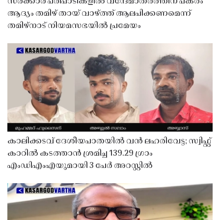
സർക്കാർ പരിപാടികളിൽ വന്ദേമാതരത്തിന് പകരം
ആദ്യം തമിഴ് തായ് വാഴ്ത്ത് ആലപിക്കണമെന്ന്
തമിഴ്നാട് നിയമസഭയിൽ പ്രമേയം
കാലിക്കടവ് ദേശീയപാതയിൽ വൻ ലഹരിവേട്ട; സ്വിഫ്റ്റ്
കാറിൽ കടത്താൻ ശ്രമിച്ച 139.29 ഗ്രാം
എംഡിഎംഎയുമായി 3 പേർ അറസ്റ്റിൽ