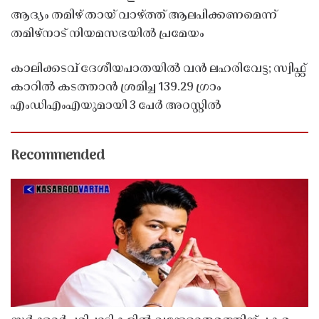
ആദ്യം തമിഴ് തായ് വാഴ്ത്ത് ആലപിക്കണമെന്ന്
തമിഴ്നാട് നിയമസഭയിൽ പ്രമേയം
കാലിക്കടവ് ദേശീയപാതയിൽ വൻ ലഹരിവേട്ട; സ്വിഫ്റ്റ്
കാറിൽ കടത്താൻ ശ്രമിച്ച 139.29 ഗ്രാം
എംഡിഎംഎയുമായി 3 പേർ അറസ്റ്റിൽ
Recommended