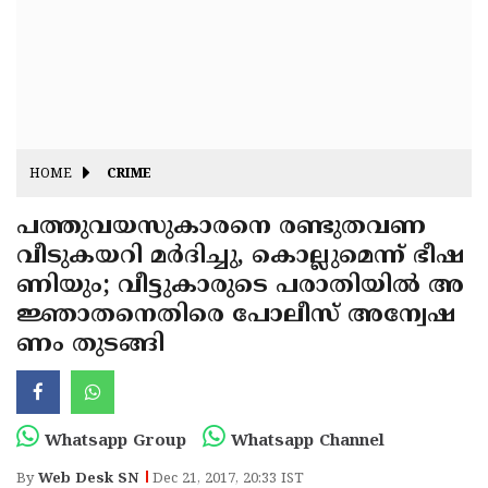
Fitr
May
Day
Eid
Al
Independence
Ad'ha
Day
Onam
HOME
CRIME
J&K
State
പത്തുവയസുകാരനെ രണ്ടുതവണ
Haryana
വീടുകയറി മര്‍ദിച്ചു, കൊല്ലുമെന്ന് ഭീഷ
Assembly
State
Diwali
ണിയും; വീട്ടുകാരുടെ പരാതിയില്‍ അ
Elections
Assembly
Christmas
ജ്ഞാതനെതിരെ പോലീസ് അന്വേഷ
Elections
ണം തുടങ്ങി
New-
Year
Republic
Day
Budget
Whatsapp Group
Whatsapp Channel
Delhi
By
Web Desk SN
Dec 21, 2017, 20:33 IST