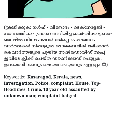
(ശ്രദ്ധിക്കുക: ഗൾഫ് - വിനോദം - ടെക്നോളജി -
സാമ്പത്തികം- പ്രധാന അറിയിപ്പുകൾ-വിദ്യാഭ്യാസം-
തൊഴിൽ വിശേഷങ്ങൾ ഉൾപ്പെടെ മലയാളം
വാർത്തകൾ നിങ്ങളുടെ മൊബൈലിൽ ലഭിക്കാൻ
കെവാർത്തയുടെ പുതിയ ആൻഡ്രോയിഡ് ആപ്പ്
ഇവിടെ ക്ലിക്ക് ചെയ്ത് ഡൗൺലോഡ് ചെയ്യുക.
ഉപയോഗിക്കാനും ഷെയർ ചെയ്യാനും എളുപ്പം 😊)
Keywords:
Kasaragod, Kerala, news,
Investigation, Police, complaint, House, Top-
Headlines, Crime, 10 year old assaulted by
unknown man; complaint lodged
< !- START disable copy paste -->