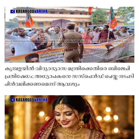
കുമ്പളയിൽ വിദ്യാഭ്യാസ മന്ത്രിക്കെതിരെ ബിജെപി
പ്രതിഷേധം; അധ്യാപകനെ സസ്‌പെൻഡ് ചെയ്ത നടപടി
പിൻവലിക്കണമെന്ന് ആവശ്യം