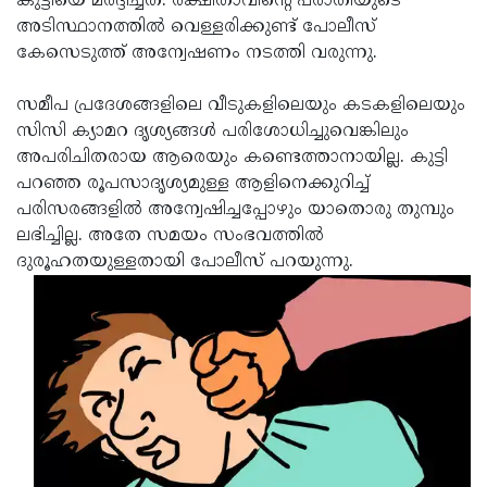
കുട്ടിയെ മര്‍ദ്ദിച്ചത്. രക്ഷിതാവിന്റെ പരാതിയുടെ
അടിസ്ഥാനത്തില്‍ വെള്ളരിക്കുണ്ട് പോലീസ്
Updates
Assembly
Kerala
കേസെടുത്ത് അന്വേഷണം നടത്തി വരുന്നു.
Polls
Local
Look
സമീപ പ്രദേശങ്ങളിലെ വീടുകളിലെയും കടകളിലെയും
Body
Back
സിസി ക്യാമറ ദൃശ്യങ്ങള്‍ പരിശോധിച്ചുവെങ്കിലും
Election
2025
അപരിചിതരായ ആരെയും കണ്ടെത്താനായില്ല. കുട്ടി
പറഞ്ഞ രൂപസാദൃശ്യമുള്ള ആളിനെക്കുറിച്ച്
പരിസരങ്ങളില്‍ അന്വേഷിച്ചപ്പോഴും യാതൊരു തുമ്പും
ലഭിച്ചില്ല. അതേ സമയം സംഭവത്തില്‍
ദുരൂഹതയുള്ളതായി പോലീസ് പറയുന്നു.